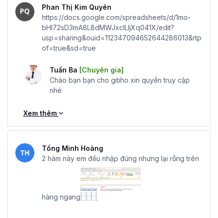
Phan Thị Kim Quyên
https://docs.google.com/spreadsheets/d/1mo-
bHI72sD3mA8L8dMWJxclLIjXq041X/edit?
usp=sharing&ouid=112347094652644286013&rtp
of=true&sd=true
Tuấn Ba
[Chuyên gia]
Chào bạn bạn cho gitiho xin quyền truy cập
nhé
Xem thêm
Tống Minh Hoàng
2 hàm này em đều nhập đúng nhưng lại rỗng trên
hàng ngang