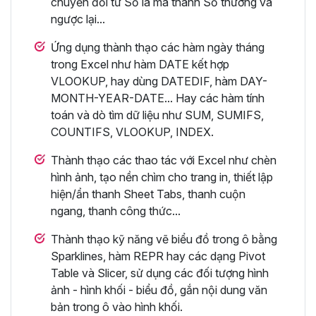
chuyển đổi từ Số la mã thành Số thường và
ngược lại...
Ứng dụng thành thạo các hàm ngày tháng
trong Excel như hàm DATE kết hợp
VLOOKUP, hay dùng DATEDIF, hàm DAY-
MONTH-YEAR-DATE... Hay các hàm tính
toán và dò tìm dữ liệu như SUM, SUMIFS,
COUNTIFS, VLOOKUP, INDEX.
Thành thạo các thao tác với Excel như chèn
hình ảnh, tạo nền chìm cho trang in, thiết lập
hiện/ẩn thanh Sheet Tabs, thanh cuộn
ngang, thanh công thức...
Thành thạo kỹ năng vẽ biểu đồ trong ô bằng
Sparklines, hàm REPR hay các dạng Pivot
Table và Slicer, sử dụng các đối tượng hình
ảnh - hình khối - biểu đồ, gắn nội dung văn
bản trong ô vào hình khối.