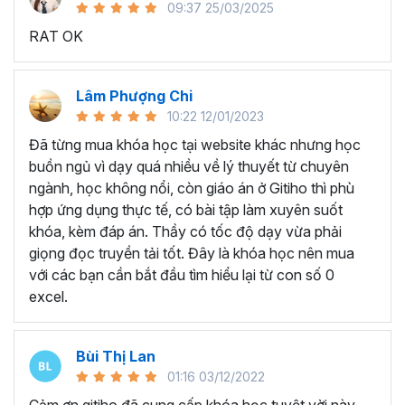
09:37 25/03/2025
sử dụng Excel sẽ tốn nhiều thời gian, công sức để xử lý
RAT OK
công việc. Hơn nữa, chúng ta cũng không biết những thứ
mình đang thực hiện đúng hay không.
Hiện nay
100% các doanh nghiệp tại Việt Nam
đều
Lâm Phượng Chi
cần tới kỹ năng Excel khi ứng tuyển vào vị trí kế toán, xử
10:22 12/01/2023
lý dữ liệu, bán hàng, quản lý, nhân viên ngân hàng, tài
Đã từng mua khóa học tại website khác nhưng học
chính... Mỗi cấp độ sẽ có yêu cầu thành thạo Excel xử lý
buồn ngủ vì dạy quá nhiều về lý thuyết từ chuyên
công việc khác nhau.
ngành, học không nổi, còn giáo án ở Gitiho thì phù
Chính vì điều đó Gitiho đã mở khóa học về
Thủ thuật
hợp ứng dụng thực tế, có bài tập làm xuyên suốt
Excel cập nhật hàng tuần - EXG02
với hơn
7h+ học
khóa, kèm đáp án. Thầy có tốc độ dạy vừa phải
cùng với
92 tài liệu đính kèm
bạn sẽ nhận được nhiều lợi
giọng đọc truyền tải tốt. Đây là khóa học nên mua
ích vô tận như:
với các bạn cần bắt đầu tìm hiểu lại từ con số 0
excel.
Giảng viên là những người có trình độ chuyên môn
cao, kinh nghiệm thực tiễn dày dặn đã và đang đào
tạo trực tiếp cho nhiều đơn vị lớn như
Vietinbank,
Bùi Thị Lan
VPBank, FPT software, Vietcombank, MIC, Tập
01:16 03/12/2022
đoàn Thành Công, TH True Milk
,… sẽ giúp bạn