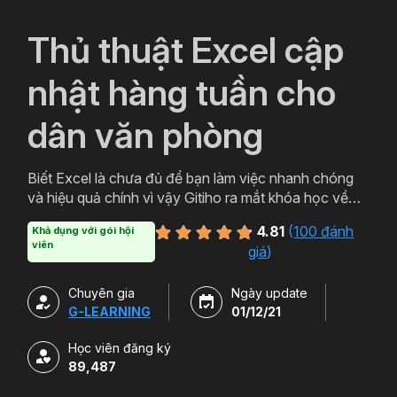
`
Thủ thuật Excel cập
nhật hàng tuần cho
dân văn phòng
Biết Excel là chưa đủ để bạn làm việc nhanh chóng
và hiệu quả chính vì vậy Gitiho ra mắt khóa học về
thủ thuật Excel. Qua khóa học của Gitiho người làm
4.81
(
100 đánh
Khả dụng với gói hội
văn phòng sẽ tự tin thao tác về những hàm, công cụ
viên
giá
)
trong Excel và ứng dụng để giải quyết công việc một
cách nhanh chóng .
Chuyên gia
Ngày update
G-LEARNING
01/12/21
Học viên đăng ký
89,487