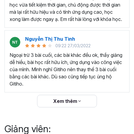
thêm ký hiệu tiền tệ, viết biểu thức hóa học - toán
học vừa tiết kiệm thời gian, chủ động được thời gian
học và loại bỏ dữ liệu trùng lặp.
mà lại rất hữu hiệu và có tính ứng dụng cao, học
Tổng hợp thủ thuật với hàm, công thức bao gồm
xong làm được ngay ạ. Em rất hài lòng với khóa học.
cách tắt/mở gợi ý khi viết hàm, đặt tên và sử dụng
tên trong công thức và các hàm tính toán theo thời
Nguyễn Thị Thu Tình
gian.
09:22 27/03/2022
Tổng hợp hàm, công thức tính toán theo thời gian
như hàm tính toán theo tháng, tuổi, ngày hết hạn
Ngoại trừ 3 bài cuối, các bài khác đều ok, thầy giảng
hợp đồng,...
dễ hiểu, bài học rất hữu ích, ứng dụng vào công việc
Hướng dẫn dùng các hàm và công thức nâng cao
của mình. Mình nghĩ Gitiho nên thay thế 3 bài cuối
như
SUM, SUMIFS, VLOOKUP, INDEX
, và các thủ
bằng các bài khác. Dù sao cũng tiếp tục ủng hộ
thuật hay trong Excel khác với hàm và công thức.
Gitiho.
Những thiết lập chế độ làm việc trên Excel như thiết
lập theme, background, in ấn, và các thanh, tiêu đề,
Xem thêm
đường kẻ lưới trong Excel.
Hình khối, Biểu đồ trong Excel: Vẽ biểu đồ trong ô,
tạo biểu đồ động, cố định các đối tượng hình khối,
Giảng viên:
và gán nội dung văn bản vào hình khối.
Một số thủ thuật hữu ích khác trong Excel như: khóa