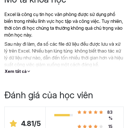
Excel là công cụ tin học văn phòng được sử dụng phổ
biến trong nhiều lĩnh vực học tập và công việc. Tuy nhiên,
thời còn đi học chúng ta thường không quá chú trọng vào
môn học này.
Sau này đi làm, đa số các file dữ liệu đều được lưu và xử
lý trên Excel. Nhiều bạn lúng túng không biết thao tác xử
lý dữ liệu như nào, dẫn đến tốn nhiều thời gian hơn và hiệu
suất công việc giảm xuống một cách đáng kể.
Xem tất cả
?
Nếu như bạn:
Đang dùng Excel trong công việc nhưng chưa hiệu
quả, kiến thức cóp nhặt “vụn vặt”, không bài bản.
Đánh giá của học viên
Hoặc trước đây chỉ học lý thuyết nên không biết
áp dụng vào thực tế công việc như nào.
Hoặc đã có kiến thức cơ bản về Excel và đang
83
muốn nâng cao kỹ năng của mình lên.
%
4.81/5
15