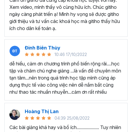
Cảm ơn gitiho đã cung cấp khóa học tuyệt vời này.
thành thạo kỹ năng sử dụng Excel nhanh chóng.
Xem video, mình thấy vô cùng hữu ích. Chúc gitiho
Học nhanh nhưng nhớ lâu bởi luôn có các bài tập
ngày càng phát triển ạ! Mình hy vọng sẽ được gitiho
thực hành kèm với lý thuyết.
giới thiệu và tư vấn các khoá học mà gitiho thấy hữu
Các video bài giảng được xây dựng dựa trên các
ích cho dân kế toán ạ.
chủ đề cụ thể, đồng thời chú trọng tối đa đến tính
ứng dụng cao. Đặc biệt, bộ video
các thủ thuật
trong Excel 2013, 2016, 2019
và nhiều phiên bản
Đinh Biên Thùy
khác, phù hợp với tất cả mọi đối tượng muốn tỏa
10:46 17/10/2022
sáng nơi công sở với thủ thuật Excel nâng cao thông
dễ hiểu, cảm ơn chương trình phổ biến rộng rãi....học
minh và tạo kết quả bất ngờ trong công việc.
tập và chăm chú nghe giảng ...là vấn đề chuyên môn
Bạn sẽ tự tin xử lý được mọi việc trên các công cụ
tạn tâm...nên trong quá trình học tập mình cũng áp
Excel một cách chuyên nghiệp giúp đẩy nhân được
dụng thực tế vào công việc nên dễ nắm bắt cũng
tiến độ công việc, nâng cao hiệu suất làm việc lên
như thao tác nhuần nhuyễn...cảm ơn rất nhiều
tới 5 lần.
Đặc biệt khi
đăng ký khóa học EXG02
học viên sẽ có cơ
hội nhận ưu đãi sở hữu trọn đời chỉ với
199.000đ
. Thao
Hoàng Thị Lan
tác đăng ký khá đơn giản, bạn chỉ cần nhấn vào ĐĂNG
04:39 25/08/2022
KÝ HỌC NGAY khóa học EXG08 trên gitiho.com là xong.
Các bài giảng khá hay và bổ ích................... Tuy nhiên