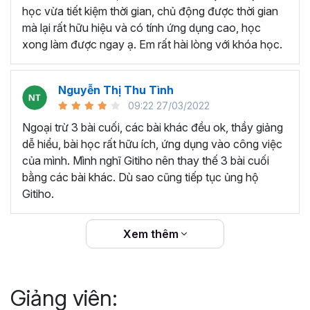
thêm ký hiệu tiền tệ, viết biểu thức hóa học - toán
học vừa tiết kiệm thời gian, chủ động được thời gian
học và loại bỏ dữ liệu trùng lặp.
mà lại rất hữu hiệu và có tính ứng dụng cao, học
Tổng hợp thủ thuật với hàm, công thức bao gồm
xong làm được ngay ạ. Em rất hài lòng với khóa học.
cách tắt/mở gợi ý khi viết hàm, đặt tên và sử dụng
tên trong công thức và các hàm tính toán theo thời
Nguyễn Thị Thu Tình
gian.
09:22 27/03/2022
Tổng hợp hàm, công thức tính toán theo thời gian
như hàm tính toán theo tháng, tuổi, ngày hết hạn
Ngoại trừ 3 bài cuối, các bài khác đều ok, thầy giảng
hợp đồng,...
dễ hiểu, bài học rất hữu ích, ứng dụng vào công việc
Hướng dẫn dùng các hàm và công thức nâng cao
của mình. Mình nghĩ Gitiho nên thay thế 3 bài cuối
như
SUM, SUMIFS, VLOOKUP, INDEX
, và các thủ
bằng các bài khác. Dù sao cũng tiếp tục ủng hộ
thuật hay trong Excel khác với hàm và công thức.
Gitiho.
Những thiết lập chế độ làm việc trên Excel như thiết
lập theme, background, in ấn, và các thanh, tiêu đề,
Xem thêm
đường kẻ lưới trong Excel.
Hình khối, Biểu đồ trong Excel: Vẽ biểu đồ trong ô,
tạo biểu đồ động, cố định các đối tượng hình khối,
Giảng viên:
và gán nội dung văn bản vào hình khối.
Một số thủ thuật hữu ích khác trong Excel như: khóa