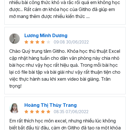
nhiều bài công thức khó và rắc rối quá em không học
Nếu có bất cứ thắc mắc nào liên quan đến tới
khóa học
được.. Rất cám ơn khóa học của Gitiho đã giúp em
EXG02 - Thủ thuật Excel cập nhật hàng tuần
bạn hãy
mở mang thêm được nhiều kiến thức ...
để kết nối cho Gitiho qua hotline 0774 116 285 để được
tư vấn chi tiết nhé.
Nội dung bài giảng trong khóa
Lương Minh Dương
09:08 30/06/2022
học thủ thuật trên Excel của
Chào Quý trung tâm Gitiho. Khóa học thủ thuật Excel
Gitiho?
cập nhật hàng tuần cho dân văn phòng này chia nhỏ
bài học như vậy học rất hiệu quả. Trong mỗi bài học
Khóa học Thủ thuật Excel cập nhật các mẹo Excel văn
lại có file bài tập và bài giải như vậy rất thuận tiện cho
phòng hàng tuần, bạn có thể được update những nội
việc thực hành sau khi xem video bài giảng. Trân
dung mới nhất về tin học văn phòng như sau:
trọng!
Định dạng nhanh bằng công cụ
Format Painter
và
Cell Styles
, sắp xếp bảng tính, thay đổi thiết lập tính
Hoàng Thị Thùy Trang
toán, các thủ thuật excel tính tổng, đặt tên nhanh
08:35 07/06/2022
cho bảng tính, hiển thị công thức trong ô, tạo ghi
chú và cố định dòng - cột.
Em rất thích học môn excel, nhưng nhiều lúc không
Kỹ thuật định dạng và xử lý dữ liệu bao gồm tự động
biết bắt đầu từ đâu, cảm ơn Gitiho đã tạo ra một khóa