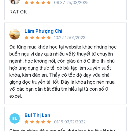
09:37 25/03/2025
sử dụng Excel sẽ tốn nhiều thời gian, công sức để xử lý
RAT OK
công việc. Hơn nữa, chúng ta cũng không biết những thứ
mình đang thực hiện đúng hay không.
Hiện nay
100% các doanh nghiệp tại Việt Nam
đều
Lâm Phượng Chi
cần tới kỹ năng Excel khi ứng tuyển vào vị trí kế toán, xử
10:22 12/01/2023
lý dữ liệu, bán hàng, quản lý, nhân viên ngân hàng, tài
Đã từng mua khóa học tại website khác nhưng học
chính... Mỗi cấp độ sẽ có yêu cầu thành thạo Excel xử lý
buồn ngủ vì dạy quá nhiều về lý thuyết từ chuyên
công việc khác nhau.
ngành, học không nổi, còn giáo án ở Gitiho thì phù
Chính vì điều đó Gitiho đã mở khóa học về
Thủ thuật
hợp ứng dụng thực tế, có bài tập làm xuyên suốt
Excel cập nhật hàng tuần - EXG02
với hơn
7h+ học
khóa, kèm đáp án. Thầy có tốc độ dạy vừa phải
cùng với
92 tài liệu đính kèm
bạn sẽ nhận được nhiều lợi
giọng đọc truyền tải tốt. Đây là khóa học nên mua
ích vô tận như:
với các bạn cần bắt đầu tìm hiểu lại từ con số 0
excel.
Giảng viên là những người có trình độ chuyên môn
cao, kinh nghiệm thực tiễn dày dặn đã và đang đào
tạo trực tiếp cho nhiều đơn vị lớn như
Vietinbank,
Bùi Thị Lan
VPBank, FPT software, Vietcombank, MIC, Tập
01:16 03/12/2022
đoàn Thành Công, TH True Milk
,… sẽ giúp bạn