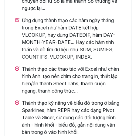
chuyển đổi từ Số la mã thành Số thường và
ngược lại...
Ứng dụng thành thạo các hàm ngày tháng
trong Excel như hàm DATE kết hợp
VLOOKUP, hay dùng DATEDIF, hàm DAY-
MONTH-YEAR-DATE... Hay các hàm tính
toán và dò tìm dữ liệu như SUM, SUMIFS,
COUNTIFS, VLOOKUP, INDEX.
Thành thạo các thao tác với Excel như chèn
hình ảnh, tạo nền chìm cho trang in, thiết lập
hiện/ẩn thanh Sheet Tabs, thanh cuộn
ngang, thanh công thức...
Thành thạo kỹ năng vẽ biểu đồ trong ô bằng
Sparklines, hàm REPR hay các dạng Pivot
Table và Slicer, sử dụng các đối tượng hình
ảnh - hình khối - biểu đồ, gắn nội dung văn
bản trong ô vào hình khối.