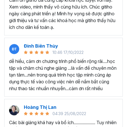
Cảm ơn gitiho đã cung cấp khóa học tuyệt vời này.
thành thạo kỹ năng sử dụng Excel nhanh chóng.
Xem video, mình thấy vô cùng hữu ích. Chúc gitiho
Học nhanh nhưng nhớ lâu bởi luôn có các bài tập
ngày càng phát triển ạ! Mình hy vọng sẽ được gitiho
thực hành kèm với lý thuyết.
giới thiệu và tư vấn các khoá học mà gitiho thấy hữu
Các video bài giảng được xây dựng dựa trên các
ích cho dân kế toán ạ.
chủ đề cụ thể, đồng thời chú trọng tối đa đến tính
ứng dụng cao. Đặc biệt, bộ video
các thủ thuật
trong Excel 2013, 2016, 2019
và nhiều phiên bản
Đinh Biên Thùy
khác, phù hợp với tất cả mọi đối tượng muốn tỏa
10:46 17/10/2022
sáng nơi công sở với thủ thuật Excel nâng cao thông
dễ hiểu, cảm ơn chương trình phổ biến rộng rãi....học
minh và tạo kết quả bất ngờ trong công việc.
tập và chăm chú nghe giảng ...là vấn đề chuyên môn
Bạn sẽ tự tin xử lý được mọi việc trên các công cụ
tạn tâm...nên trong quá trình học tập mình cũng áp
Excel một cách chuyên nghiệp giúp đẩy nhân được
dụng thực tế vào công việc nên dễ nắm bắt cũng
tiến độ công việc, nâng cao hiệu suất làm việc lên
như thao tác nhuần nhuyễn...cảm ơn rất nhiều
tới 5 lần.
Đặc biệt khi
đăng ký khóa học EXG02
học viên sẽ có cơ
hội nhận ưu đãi sở hữu trọn đời chỉ với
199.000đ
. Thao
Hoàng Thị Lan
tác đăng ký khá đơn giản, bạn chỉ cần nhấn vào ĐĂNG
04:39 25/08/2022
KÝ HỌC NGAY khóa học EXG08 trên gitiho.com là xong.
Các bài giảng khá hay và bổ ích................... Tuy nhiên