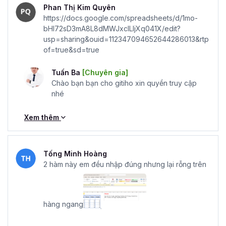
Phan Thị Kim Quyên
https://docs.google.com/spreadsheets/d/1mo-
bHI72sD3mA8L8dMWJxclLIjXq041X/edit?
usp=sharing&ouid=112347094652644286013&rtp
of=true&sd=true
Tuấn Ba
[Chuyên gia]
Chào bạn bạn cho gitiho xin quyền truy cập
nhé
Xem thêm
Tống Minh Hoàng
2 hàm này em đều nhập đúng nhưng lại rỗng trên
hàng ngang