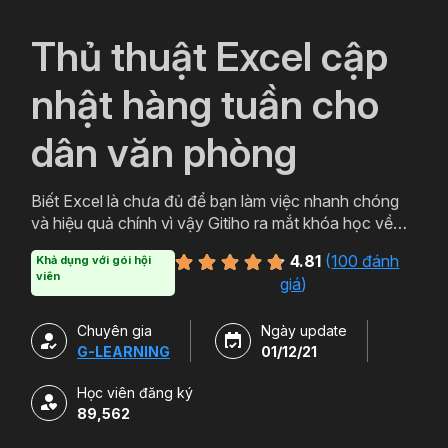
`
Thủ thuật Excel cập
nhật hàng tuần cho
dân văn phòng
Biết Excel là chưa đủ để bạn làm việc nhanh chóng
và hiệu quả chính vì vậy Gitiho ra mắt khóa học về
thủ thuật Excel. Qua khóa học của Gitiho người làm
4.81
(
100 đánh
Khả dụng với gói hội
văn phòng sẽ tự tin thao tác về những hàm, công cụ
viên
giá
)
trong Excel và ứng dụng để giải quyết công việc một
cách nhanh chóng .
Chuyên gia
Ngày update
G-LEARNING
01/12/21
Học viên đăng ký
89,562