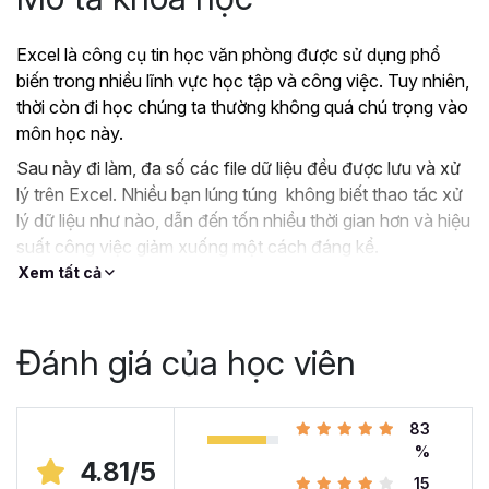
Excel là công cụ tin học văn phòng được sử dụng phổ
biến trong nhiều lĩnh vực học tập và công việc. Tuy nhiên,
thời còn đi học chúng ta thường không quá chú trọng vào
môn học này.
Sau này đi làm, đa số các file dữ liệu đều được lưu và xử
lý trên Excel. Nhiều bạn lúng túng không biết thao tác xử
lý dữ liệu như nào, dẫn đến tốn nhiều thời gian hơn và hiệu
suất công việc giảm xuống một cách đáng kể.
Xem tất cả
?
Nếu như bạn:
Đang dùng Excel trong công việc nhưng chưa hiệu
quả, kiến thức cóp nhặt “vụn vặt”, không bài bản.
Đánh giá của học viên
Hoặc trước đây chỉ học lý thuyết nên không biết
áp dụng vào thực tế công việc như nào.
Hoặc đã có kiến thức cơ bản về Excel và đang
83
muốn nâng cao kỹ năng của mình lên.
%
4.81/5
15