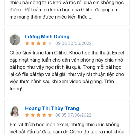
nhiều bài công thức khó và rắc rối quá em không học
Nếu có bất cứ thắc mắc nào liên quan đến tới
khóa học
được.. Rất cám ơn khóa học của Gitiho đã giúp em
EXG02 - Thủ thuật Excel cập nhật hàng tuần
bạn hãy
mở mang thêm được nhiều kiến thức ...
để kết nối cho Gitiho qua hotline 0774 116 285 để được
tư vấn chi tiết nhé.
Nội dung bài giảng trong khóa
Lương Minh Dương
09:08 30/06/2022
học thủ thuật trên Excel của
Chào Quý trung tâm Gitiho. Khóa học thủ thuật Excel
Gitiho?
cập nhật hàng tuần cho dân văn phòng này chia nhỏ
bài học như vậy học rất hiệu quả. Trong mỗi bài học
Khóa học Thủ thuật Excel cập nhật các mẹo Excel văn
lại có file bài tập và bài giải như vậy rất thuận tiện cho
phòng hàng tuần, bạn có thể được update những nội
việc thực hành sau khi xem video bài giảng. Trân
dung mới nhất về tin học văn phòng như sau:
trọng!
Định dạng nhanh bằng công cụ
Format Painter
và
Cell Styles
, sắp xếp bảng tính, thay đổi thiết lập tính
Hoàng Thị Thùy Trang
toán, các thủ thuật excel tính tổng, đặt tên nhanh
08:35 07/06/2022
cho bảng tính, hiển thị công thức trong ô, tạo ghi
chú và cố định dòng - cột.
Em rất thích học môn excel, nhưng nhiều lúc không
Kỹ thuật định dạng và xử lý dữ liệu bao gồm tự động
biết bắt đầu từ đâu, cảm ơn Gitiho đã tạo ra một khóa