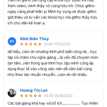
Cảm ơn gitiho đã cung cấp khóa học tuyệt vời này.
thành thạo kỹ năng sử dụng Excel nhanh chóng.
Xem video, mình thấy vô cùng hữu ích. Chúc gitiho
Học nhanh nhưng nhớ lâu bởi luôn có các bài tập
ngày càng phát triển ạ! Mình hy vọng sẽ được gitiho
thực hành kèm với lý thuyết.
giới thiệu và tư vấn các khoá học mà gitiho thấy hữu
Các video bài giảng được xây dựng dựa trên các
ích cho dân kế toán ạ.
chủ đề cụ thể, đồng thời chú trọng tối đa đến tính
ứng dụng cao. Đặc biệt, bộ video
các thủ thuật
trong Excel 2013, 2016, 2019
và nhiều phiên bản
Đinh Biên Thùy
khác, phù hợp với tất cả mọi đối tượng muốn tỏa
10:46 17/10/2022
sáng nơi công sở với thủ thuật Excel nâng cao thông
dễ hiểu, cảm ơn chương trình phổ biến rộng rãi....học
minh và tạo kết quả bất ngờ trong công việc.
tập và chăm chú nghe giảng ...là vấn đề chuyên môn
Bạn sẽ tự tin xử lý được mọi việc trên các công cụ
tạn tâm...nên trong quá trình học tập mình cũng áp
Excel một cách chuyên nghiệp giúp đẩy nhân được
dụng thực tế vào công việc nên dễ nắm bắt cũng
tiến độ công việc, nâng cao hiệu suất làm việc lên
như thao tác nhuần nhuyễn...cảm ơn rất nhiều
tới 5 lần.
Đặc biệt khi
đăng ký khóa học EXG02
học viên sẽ có cơ
hội nhận ưu đãi sở hữu trọn đời chỉ với
199.000đ
. Thao
Hoàng Thị Lan
tác đăng ký khá đơn giản, bạn chỉ cần nhấn vào ĐĂNG
04:39 25/08/2022
KÝ HỌC NGAY khóa học EXG08 trên gitiho.com là xong.
Các bài giảng khá hay và bổ ích................... Tuy nhiên