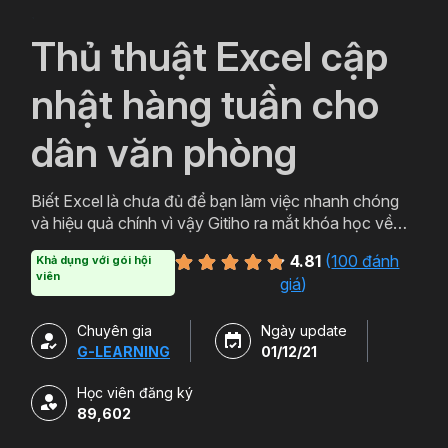
`
Thủ thuật Excel cập
nhật hàng tuần cho
dân văn phòng
Biết Excel là chưa đủ để bạn làm việc nhanh chóng
và hiệu quả chính vì vậy Gitiho ra mắt khóa học về
thủ thuật Excel. Qua khóa học của Gitiho người làm
4.81
(
100 đánh
Khả dụng với gói hội
văn phòng sẽ tự tin thao tác về những hàm, công cụ
viên
giá
)
trong Excel và ứng dụng để giải quyết công việc một
cách nhanh chóng .
Chuyên gia
Ngày update
G-LEARNING
01/12/21
Học viên đăng ký
89,602