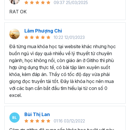
09:37 25/03/2025
sử dụng Excel sẽ tốn nhiều thời gian, công sức để xử lý
RAT OK
công việc. Hơn nữa, chúng ta cũng không biết những thứ
mình đang thực hiện đúng hay không.
Hiện nay
100% các doanh nghiệp tại Việt Nam
đều
Lâm Phượng Chi
cần tới kỹ năng Excel khi ứng tuyển vào vị trí kế toán, xử
10:22 12/01/2023
lý dữ liệu, bán hàng, quản lý, nhân viên ngân hàng, tài
Đã từng mua khóa học tại website khác nhưng học
chính... Mỗi cấp độ sẽ có yêu cầu thành thạo Excel xử lý
buồn ngủ vì dạy quá nhiều về lý thuyết từ chuyên
công việc khác nhau.
ngành, học không nổi, còn giáo án ở Gitiho thì phù
Chính vì điều đó Gitiho đã mở khóa học về
Thủ thuật
hợp ứng dụng thực tế, có bài tập làm xuyên suốt
Excel cập nhật hàng tuần - EXG02
với hơn
7h+ học
khóa, kèm đáp án. Thầy có tốc độ dạy vừa phải
cùng với
92 tài liệu đính kèm
bạn sẽ nhận được nhiều lợi
giọng đọc truyền tải tốt. Đây là khóa học nên mua
ích vô tận như:
với các bạn cần bắt đầu tìm hiểu lại từ con số 0
excel.
Giảng viên là những người có trình độ chuyên môn
cao, kinh nghiệm thực tiễn dày dặn đã và đang đào
tạo trực tiếp cho nhiều đơn vị lớn như
Vietinbank,
Bùi Thị Lan
VPBank, FPT software, Vietcombank, MIC, Tập
01:16 03/12/2022
đoàn Thành Công, TH True Milk
,… sẽ giúp bạn