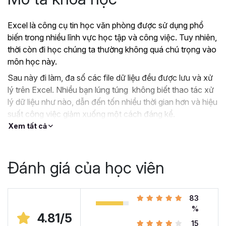
Excel là công cụ tin học văn phòng được sử dụng phổ
biến trong nhiều lĩnh vực học tập và công việc. Tuy nhiên,
thời còn đi học chúng ta thường không quá chú trọng vào
môn học này.
Sau này đi làm, đa số các file dữ liệu đều được lưu và xử
lý trên Excel. Nhiều bạn lúng túng không biết thao tác xử
lý dữ liệu như nào, dẫn đến tốn nhiều thời gian hơn và hiệu
suất công việc giảm xuống một cách đáng kể.
Xem tất cả
?
Nếu như bạn:
Đang dùng Excel trong công việc nhưng chưa hiệu
quả, kiến thức cóp nhặt “vụn vặt”, không bài bản.
Đánh giá của học viên
Hoặc trước đây chỉ học lý thuyết nên không biết
áp dụng vào thực tế công việc như nào.
Hoặc đã có kiến thức cơ bản về Excel và đang
83
muốn nâng cao kỹ năng của mình lên.
%
4.81/5
15