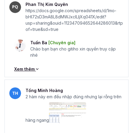
Phan Thị Kim Quyên
https://docs.google.com/spreadsheets/d/1mo-
bHI72sD3mA8L8dMWJxclLIjXq041X/edit?
usp=sharing&ouid=112347094652644286013&rtp
of=true&sd=true
Tuấn Ba
[Chuyên gia]
Chào bạn bạn cho gitiho xin quyền truy cập
nhé
Xem thêm
Tống Minh Hoàng
2 hàm này em đều nhập đúng nhưng lại rỗng trên
hàng ngang