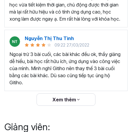
thêm ký hiệu tiền tệ, viết biểu thức hóa học - toán
học vừa tiết kiệm thời gian, chủ động được thời gian
học và loại bỏ dữ liệu trùng lặp.
mà lại rất hữu hiệu và có tính ứng dụng cao, học
Tổng hợp thủ thuật với hàm, công thức bao gồm
xong làm được ngay ạ. Em rất hài lòng với khóa học.
cách tắt/mở gợi ý khi viết hàm, đặt tên và sử dụng
tên trong công thức và các hàm tính toán theo thời
Nguyễn Thị Thu Tình
gian.
09:22 27/03/2022
Tổng hợp hàm, công thức tính toán theo thời gian
như hàm tính toán theo tháng, tuổi, ngày hết hạn
Ngoại trừ 3 bài cuối, các bài khác đều ok, thầy giảng
hợp đồng,...
dễ hiểu, bài học rất hữu ích, ứng dụng vào công việc
Hướng dẫn dùng các hàm và công thức nâng cao
của mình. Mình nghĩ Gitiho nên thay thế 3 bài cuối
như
SUM, SUMIFS, VLOOKUP, INDEX
, và các thủ
bằng các bài khác. Dù sao cũng tiếp tục ủng hộ
thuật hay trong Excel khác với hàm và công thức.
Gitiho.
Những thiết lập chế độ làm việc trên Excel như thiết
lập theme, background, in ấn, và các thanh, tiêu đề,
Xem thêm
đường kẻ lưới trong Excel.
Hình khối, Biểu đồ trong Excel: Vẽ biểu đồ trong ô,
tạo biểu đồ động, cố định các đối tượng hình khối,
Giảng viên:
và gán nội dung văn bản vào hình khối.
Một số thủ thuật hữu ích khác trong Excel như: khóa