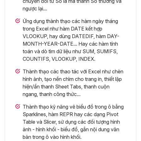
chuyển đổi từ Số la mã thành Số thường và
ngược lại...
Ứng dụng thành thạo các hàm ngày tháng
trong Excel như hàm DATE kết hợp
VLOOKUP, hay dùng DATEDIF, hàm DAY-
MONTH-YEAR-DATE... Hay các hàm tính
toán và dò tìm dữ liệu như SUM, SUMIFS,
COUNTIFS, VLOOKUP, INDEX.
Thành thạo các thao tác với Excel như chèn
hình ảnh, tạo nền chìm cho trang in, thiết lập
hiện/ẩn thanh Sheet Tabs, thanh cuộn
ngang, thanh công thức...
Thành thạo kỹ năng vẽ biểu đồ trong ô bằng
Sparklines, hàm REPR hay các dạng Pivot
Table và Slicer, sử dụng các đối tượng hình
ảnh - hình khối - biểu đồ, gắn nội dung văn
bản trong ô vào hình khối.