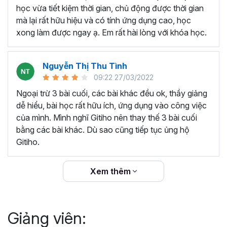
thêm ký hiệu tiền tệ, viết biểu thức hóa học - toán
học vừa tiết kiệm thời gian, chủ động được thời gian
học và loại bỏ dữ liệu trùng lặp.
mà lại rất hữu hiệu và có tính ứng dụng cao, học
Tổng hợp thủ thuật với hàm, công thức bao gồm
xong làm được ngay ạ. Em rất hài lòng với khóa học.
cách tắt/mở gợi ý khi viết hàm, đặt tên và sử dụng
tên trong công thức và các hàm tính toán theo thời
Nguyễn Thị Thu Tình
gian.
09:22 27/03/2022
Tổng hợp hàm, công thức tính toán theo thời gian
như hàm tính toán theo tháng, tuổi, ngày hết hạn
Ngoại trừ 3 bài cuối, các bài khác đều ok, thầy giảng
hợp đồng,...
dễ hiểu, bài học rất hữu ích, ứng dụng vào công việc
Hướng dẫn dùng các hàm và công thức nâng cao
của mình. Mình nghĩ Gitiho nên thay thế 3 bài cuối
như
SUM, SUMIFS, VLOOKUP, INDEX
, và các thủ
bằng các bài khác. Dù sao cũng tiếp tục ủng hộ
thuật hay trong Excel khác với hàm và công thức.
Gitiho.
Những thiết lập chế độ làm việc trên Excel như thiết
lập theme, background, in ấn, và các thanh, tiêu đề,
Xem thêm
đường kẻ lưới trong Excel.
Hình khối, Biểu đồ trong Excel: Vẽ biểu đồ trong ô,
tạo biểu đồ động, cố định các đối tượng hình khối,
Giảng viên:
và gán nội dung văn bản vào hình khối.
Một số thủ thuật hữu ích khác trong Excel như: khóa