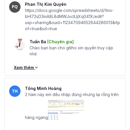
Phan Thị Kim Quyên
https://docs.google.com/spreadsheets/d/1mo-
bHI72sD3mA8L8dMWJxclLIjXq041X/edit?
usp=sharing&ouid=112347094652644286013&rtp
of=true&sd=true
Tuấn Ba
[Chuyên gia]
Chào bạn bạn cho gitiho xin quyền truy cập
nhé
Xem thêm
Tống Minh Hoàng
2 hàm này em đều nhập đúng nhưng lại rỗng trên
hàng ngang