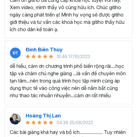
Cảm ơn gitiho đã cung cấp khóa học tuyệt vời này.
thành thạo kỹ năng sử dụng Excel nhanh chóng.
Xem video, mình thấy vô cùng hữu ích. Chúc gitiho
Học nhanh nhưng nhớ lâu bởi luôn có các bài tập
ngày càng phát triển ạ! Mình hy vọng sẽ được gitiho
thực hành kèm với lý thuyết.
giới thiệu và tư vấn các khoá học mà gitiho thấy hữu
Các video bài giảng được xây dựng dựa trên các
ích cho dân kế toán ạ.
chủ đề cụ thể, đồng thời chú trọng tối đa đến tính
ứng dụng cao. Đặc biệt, bộ video
các thủ thuật
trong Excel 2013, 2016, 2019
và nhiều phiên bản
Đinh Biên Thùy
khác, phù hợp với tất cả mọi đối tượng muốn tỏa
10:46 17/10/2022
sáng nơi công sở với thủ thuật Excel nâng cao thông
dễ hiểu, cảm ơn chương trình phổ biến rộng rãi....học
minh và tạo kết quả bất ngờ trong công việc.
tập và chăm chú nghe giảng ...là vấn đề chuyên môn
Bạn sẽ tự tin xử lý được mọi việc trên các công cụ
tạn tâm...nên trong quá trình học tập mình cũng áp
Excel một cách chuyên nghiệp giúp đẩy nhân được
dụng thực tế vào công việc nên dễ nắm bắt cũng
tiến độ công việc, nâng cao hiệu suất làm việc lên
như thao tác nhuần nhuyễn...cảm ơn rất nhiều
tới 5 lần.
Đặc biệt khi
đăng ký khóa học EXG02
học viên sẽ có cơ
hội nhận ưu đãi sở hữu trọn đời chỉ với
199.000đ
. Thao
Hoàng Thị Lan
tác đăng ký khá đơn giản, bạn chỉ cần nhấn vào ĐĂNG
04:39 25/08/2022
KÝ HỌC NGAY khóa học EXG08 trên gitiho.com là xong.
Các bài giảng khá hay và bổ ích................... Tuy nhiên