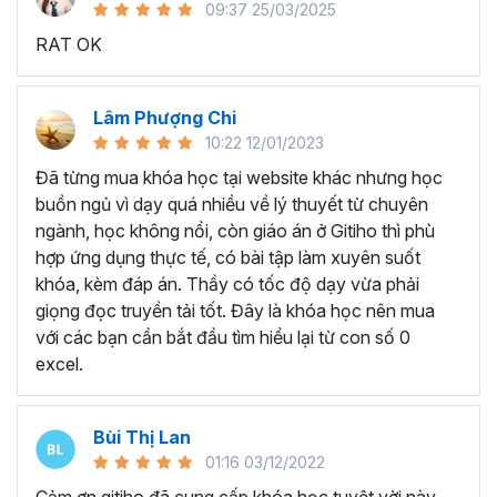
09:37 25/03/2025
sử dụng Excel sẽ tốn nhiều thời gian, công sức để xử lý
RAT OK
công việc. Hơn nữa, chúng ta cũng không biết những thứ
mình đang thực hiện đúng hay không.
Hiện nay
100% các doanh nghiệp tại Việt Nam
đều
Lâm Phượng Chi
cần tới kỹ năng Excel khi ứng tuyển vào vị trí kế toán, xử
10:22 12/01/2023
lý dữ liệu, bán hàng, quản lý, nhân viên ngân hàng, tài
Đã từng mua khóa học tại website khác nhưng học
chính... Mỗi cấp độ sẽ có yêu cầu thành thạo Excel xử lý
buồn ngủ vì dạy quá nhiều về lý thuyết từ chuyên
công việc khác nhau.
ngành, học không nổi, còn giáo án ở Gitiho thì phù
Chính vì điều đó Gitiho đã mở khóa học về
Thủ thuật
hợp ứng dụng thực tế, có bài tập làm xuyên suốt
Excel cập nhật hàng tuần - EXG02
với hơn
7h+ học
khóa, kèm đáp án. Thầy có tốc độ dạy vừa phải
cùng với
92 tài liệu đính kèm
bạn sẽ nhận được nhiều lợi
giọng đọc truyền tải tốt. Đây là khóa học nên mua
ích vô tận như:
với các bạn cần bắt đầu tìm hiểu lại từ con số 0
excel.
Giảng viên là những người có trình độ chuyên môn
cao, kinh nghiệm thực tiễn dày dặn đã và đang đào
tạo trực tiếp cho nhiều đơn vị lớn như
Vietinbank,
Bùi Thị Lan
VPBank, FPT software, Vietcombank, MIC, Tập
01:16 03/12/2022
đoàn Thành Công, TH True Milk
,… sẽ giúp bạn