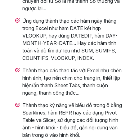
chuyển đổi từ Số la mã thành Số thường và
ngược lại...
Ứng dụng thành thạo các hàm ngày tháng
trong Excel như hàm DATE kết hợp
VLOOKUP, hay dùng DATEDIF, hàm DAY-
MONTH-YEAR-DATE... Hay các hàm tính
toán và dò tìm dữ liệu như SUM, SUMIFS,
COUNTIFS, VLOOKUP, INDEX.
Thành thạo các thao tác với Excel như chèn
hình ảnh, tạo nền chìm cho trang in, thiết lập
hiện/ẩn thanh Sheet Tabs, thanh cuộn
ngang, thanh công thức...
Thành thạo kỹ năng vẽ biểu đồ trong ô bằng
Sparklines, hàm REPR hay các dạng Pivot
Table và Slicer, sử dụng các đối tượng hình
ảnh - hình khối - biểu đồ, gắn nội dung văn
bản trong ô vào hình khối.