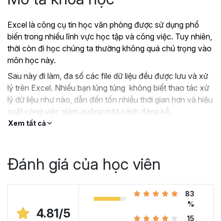
Excel là công cụ tin học văn phòng được sử dụng phổ
biến trong nhiều lĩnh vực học tập và công việc. Tuy nhiên,
thời còn đi học chúng ta thường không quá chú trọng vào
môn học này.
Sau này đi làm, đa số các file dữ liệu đều được lưu và xử
lý trên Excel. Nhiều bạn lúng túng không biết thao tác xử
lý dữ liệu như nào, dẫn đến tốn nhiều thời gian hơn và hiệu
suất công việc giảm xuống một cách đáng kể.
Xem tất cả
?
Nếu như bạn:
Đang dùng Excel trong công việc nhưng chưa hiệu
quả, kiến thức cóp nhặt “vụn vặt”, không bài bản.
Đánh giá của học viên
Hoặc trước đây chỉ học lý thuyết nên không biết
áp dụng vào thực tế công việc như nào.
Hoặc đã có kiến thức cơ bản về Excel và đang
83
muốn nâng cao kỹ năng của mình lên.
%
4.81/5
15