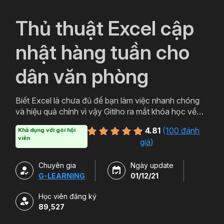
`
Thủ thuật Excel cập
nhật hàng tuần cho
dân văn phòng
Biết Excel là chưa đủ để bạn làm việc nhanh chóng
và hiệu quả chính vì vậy Gitiho ra mắt khóa học về
thủ thuật Excel. Qua khóa học của Gitiho người làm
4.81
(
100 đánh
Khả dụng với gói hội
văn phòng sẽ tự tin thao tác về những hàm, công cụ
viên
giá
)
trong Excel và ứng dụng để giải quyết công việc một
cách nhanh chóng .
Chuyên gia
Ngày update
G-LEARNING
01/12/21
Học viên đăng ký
89,527