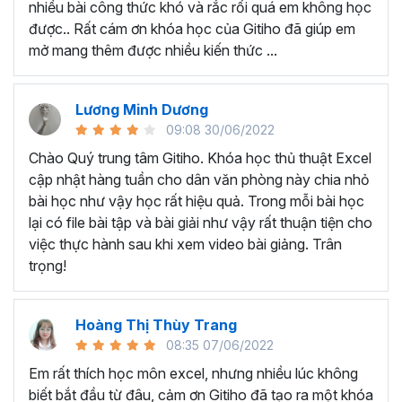
nhiều bài công thức khó và rắc rối quá em không học
Nếu có bất cứ thắc mắc nào liên quan đến tới
khóa học
được.. Rất cám ơn khóa học của Gitiho đã giúp em
EXG02 - Thủ thuật Excel cập nhật hàng tuần
bạn hãy
mở mang thêm được nhiều kiến thức ...
để kết nối cho Gitiho qua hotline 0774 116 285 để được
tư vấn chi tiết nhé.
Nội dung bài giảng trong khóa
Lương Minh Dương
09:08 30/06/2022
học thủ thuật trên Excel của
Chào Quý trung tâm Gitiho. Khóa học thủ thuật Excel
Gitiho?
cập nhật hàng tuần cho dân văn phòng này chia nhỏ
bài học như vậy học rất hiệu quả. Trong mỗi bài học
Khóa học Thủ thuật Excel cập nhật các mẹo Excel văn
lại có file bài tập và bài giải như vậy rất thuận tiện cho
phòng hàng tuần, bạn có thể được update những nội
việc thực hành sau khi xem video bài giảng. Trân
dung mới nhất về tin học văn phòng như sau:
trọng!
Định dạng nhanh bằng công cụ
Format Painter
và
Cell Styles
, sắp xếp bảng tính, thay đổi thiết lập tính
Hoàng Thị Thùy Trang
toán, các thủ thuật excel tính tổng, đặt tên nhanh
08:35 07/06/2022
cho bảng tính, hiển thị công thức trong ô, tạo ghi
chú và cố định dòng - cột.
Em rất thích học môn excel, nhưng nhiều lúc không
Kỹ thuật định dạng và xử lý dữ liệu bao gồm tự động
biết bắt đầu từ đâu, cảm ơn Gitiho đã tạo ra một khóa