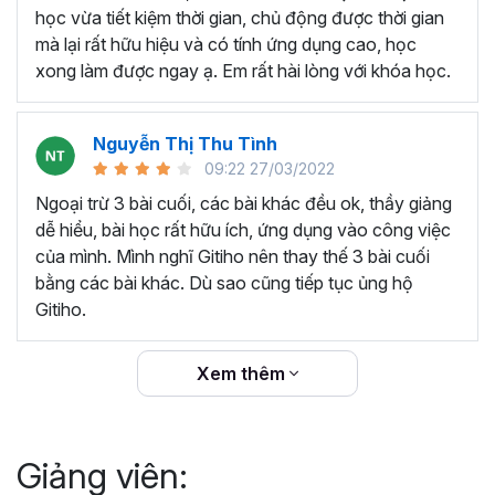
thêm ký hiệu tiền tệ, viết biểu thức hóa học - toán
học vừa tiết kiệm thời gian, chủ động được thời gian
học và loại bỏ dữ liệu trùng lặp.
mà lại rất hữu hiệu và có tính ứng dụng cao, học
Tổng hợp thủ thuật với hàm, công thức bao gồm
xong làm được ngay ạ. Em rất hài lòng với khóa học.
cách tắt/mở gợi ý khi viết hàm, đặt tên và sử dụng
tên trong công thức và các hàm tính toán theo thời
Nguyễn Thị Thu Tình
gian.
09:22 27/03/2022
Tổng hợp hàm, công thức tính toán theo thời gian
như hàm tính toán theo tháng, tuổi, ngày hết hạn
Ngoại trừ 3 bài cuối, các bài khác đều ok, thầy giảng
hợp đồng,...
dễ hiểu, bài học rất hữu ích, ứng dụng vào công việc
Hướng dẫn dùng các hàm và công thức nâng cao
của mình. Mình nghĩ Gitiho nên thay thế 3 bài cuối
như
SUM, SUMIFS, VLOOKUP, INDEX
, và các thủ
bằng các bài khác. Dù sao cũng tiếp tục ủng hộ
thuật hay trong Excel khác với hàm và công thức.
Gitiho.
Những thiết lập chế độ làm việc trên Excel như thiết
lập theme, background, in ấn, và các thanh, tiêu đề,
Xem thêm
đường kẻ lưới trong Excel.
Hình khối, Biểu đồ trong Excel: Vẽ biểu đồ trong ô,
tạo biểu đồ động, cố định các đối tượng hình khối,
Giảng viên:
và gán nội dung văn bản vào hình khối.
Một số thủ thuật hữu ích khác trong Excel như: khóa