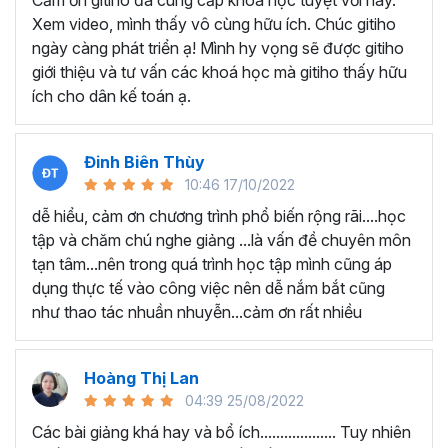
Cảm ơn gitiho đã cung cấp khóa học tuyệt vời này.
thành thạo kỹ năng sử dụng Excel nhanh chóng.
Xem video, mình thấy vô cùng hữu ích. Chúc gitiho
Học nhanh nhưng nhớ lâu bởi luôn có các bài tập
ngày càng phát triển ạ! Mình hy vọng sẽ được gitiho
thực hành kèm với lý thuyết.
giới thiệu và tư vấn các khoá học mà gitiho thấy hữu
Các video bài giảng được xây dựng dựa trên các
ích cho dân kế toán ạ.
chủ đề cụ thể, đồng thời chú trọng tối đa đến tính
ứng dụng cao. Đặc biệt, bộ video
các thủ thuật
trong Excel 2013, 2016, 2019
và nhiều phiên bản
Đinh Biên Thùy
khác, phù hợp với tất cả mọi đối tượng muốn tỏa
10:46 17/10/2022
sáng nơi công sở với thủ thuật Excel nâng cao thông
dễ hiểu, cảm ơn chương trình phổ biến rộng rãi....học
minh và tạo kết quả bất ngờ trong công việc.
tập và chăm chú nghe giảng ...là vấn đề chuyên môn
Bạn sẽ tự tin xử lý được mọi việc trên các công cụ
tạn tâm...nên trong quá trình học tập mình cũng áp
Excel một cách chuyên nghiệp giúp đẩy nhân được
dụng thực tế vào công việc nên dễ nắm bắt cũng
tiến độ công việc, nâng cao hiệu suất làm việc lên
như thao tác nhuần nhuyễn...cảm ơn rất nhiều
tới 5 lần.
Đặc biệt khi
đăng ký khóa học EXG02
học viên sẽ có cơ
hội nhận ưu đãi sở hữu trọn đời chỉ với
199.000đ
. Thao
Hoàng Thị Lan
tác đăng ký khá đơn giản, bạn chỉ cần nhấn vào ĐĂNG
04:39 25/08/2022
KÝ HỌC NGAY khóa học EXG08 trên gitiho.com là xong.
Các bài giảng khá hay và bổ ích................... Tuy nhiên