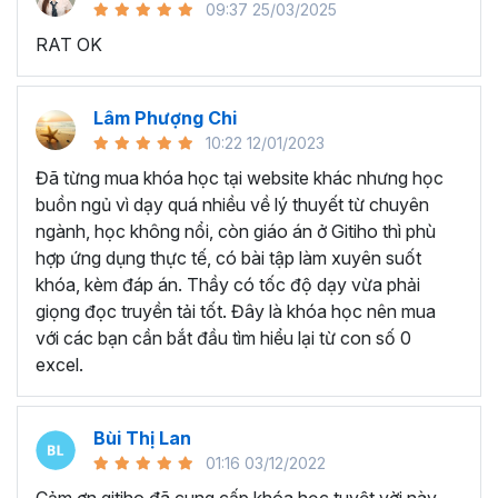
09:37 25/03/2025
sử dụng Excel sẽ tốn nhiều thời gian, công sức để xử lý
RAT OK
công việc. Hơn nữa, chúng ta cũng không biết những thứ
mình đang thực hiện đúng hay không.
Hiện nay
100% các doanh nghiệp tại Việt Nam
đều
Lâm Phượng Chi
cần tới kỹ năng Excel khi ứng tuyển vào vị trí kế toán, xử
10:22 12/01/2023
lý dữ liệu, bán hàng, quản lý, nhân viên ngân hàng, tài
Đã từng mua khóa học tại website khác nhưng học
chính... Mỗi cấp độ sẽ có yêu cầu thành thạo Excel xử lý
buồn ngủ vì dạy quá nhiều về lý thuyết từ chuyên
công việc khác nhau.
ngành, học không nổi, còn giáo án ở Gitiho thì phù
Chính vì điều đó Gitiho đã mở khóa học về
Thủ thuật
hợp ứng dụng thực tế, có bài tập làm xuyên suốt
Excel cập nhật hàng tuần - EXG02
với hơn
7h+ học
khóa, kèm đáp án. Thầy có tốc độ dạy vừa phải
cùng với
92 tài liệu đính kèm
bạn sẽ nhận được nhiều lợi
giọng đọc truyền tải tốt. Đây là khóa học nên mua
ích vô tận như:
với các bạn cần bắt đầu tìm hiểu lại từ con số 0
excel.
Giảng viên là những người có trình độ chuyên môn
cao, kinh nghiệm thực tiễn dày dặn đã và đang đào
tạo trực tiếp cho nhiều đơn vị lớn như
Vietinbank,
Bùi Thị Lan
VPBank, FPT software, Vietcombank, MIC, Tập
01:16 03/12/2022
đoàn Thành Công, TH True Milk
,… sẽ giúp bạn