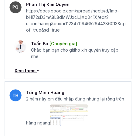
Phan Thị Kim Quyên
https://docs.google.com/spreadsheets/d/1mo-
bHI72sD3mA8L8dMWJxclLIjXq041X/edit?
usp=sharing&ouid=112347094652644286013&rtp
of=true&sd=true
Tuấn Ba
[Chuyên gia]
Chào bạn bạn cho gitiho xin quyền truy cập
nhé
Xem thêm
Tống Minh Hoàng
2 hàm này em đều nhập đúng nhưng lại rỗng trên
hàng ngang