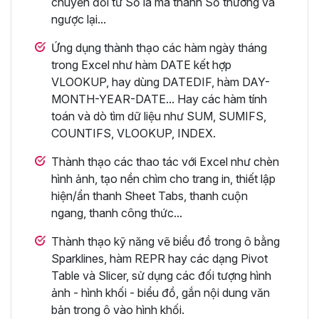
chuyển đổi từ Số la mã thành Số thường và
ngược lại...
Ứng dụng thành thạo các hàm ngày tháng
trong Excel như hàm DATE kết hợp
VLOOKUP, hay dùng DATEDIF, hàm DAY-
MONTH-YEAR-DATE... Hay các hàm tính
toán và dò tìm dữ liệu như SUM, SUMIFS,
COUNTIFS, VLOOKUP, INDEX.
Thành thạo các thao tác với Excel như chèn
hình ảnh, tạo nền chìm cho trang in, thiết lập
hiện/ẩn thanh Sheet Tabs, thanh cuộn
ngang, thanh công thức...
Thành thạo kỹ năng vẽ biểu đồ trong ô bằng
Sparklines, hàm REPR hay các dạng Pivot
Table và Slicer, sử dụng các đối tượng hình
ảnh - hình khối - biểu đồ, gắn nội dung văn
bản trong ô vào hình khối.