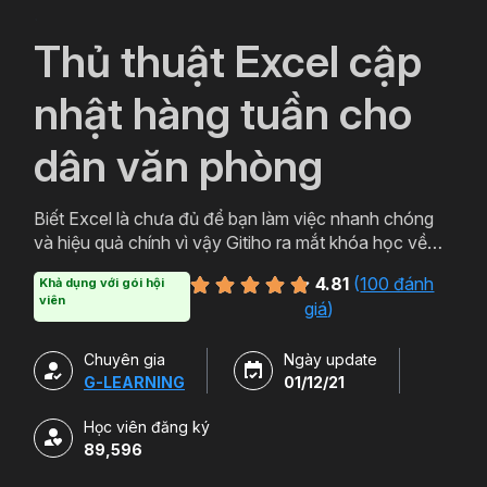
`
Thủ thuật Excel cập
nhật hàng tuần cho
dân văn phòng
Biết Excel là chưa đủ để bạn làm việc nhanh chóng
và hiệu quả chính vì vậy Gitiho ra mắt khóa học về
thủ thuật Excel. Qua khóa học của Gitiho người làm
4.81
(
100 đánh
Khả dụng với gói hội
văn phòng sẽ tự tin thao tác về những hàm, công cụ
viên
giá
)
trong Excel và ứng dụng để giải quyết công việc một
cách nhanh chóng .
Chuyên gia
Ngày update
G-LEARNING
01/12/21
Học viên đăng ký
89,596