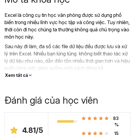
Excel là công cụ tin học văn phòng được sử dụng phổ
biến trong nhiều lĩnh vực học tập và công việc. Tuy nhiên,
thời còn đi học chúng ta thường không quá chú trọng vào
môn học này.
Sau này đi làm, đa số các file dữ liệu đều được lưu và xử
lý trên Excel. Nhiều bạn lúng túng không biết thao tác xử
lý dữ liệu như nào, dẫn đến tốn nhiều thời gian hơn và hiệu
suất công việc giảm xuống một cách đáng kể.
Xem tất cả
?
Nếu như bạn:
Đang dùng Excel trong công việc nhưng chưa hiệu
quả, kiến thức cóp nhặt “vụn vặt”, không bài bản.
Đánh giá của học viên
Hoặc trước đây chỉ học lý thuyết nên không biết
áp dụng vào thực tế công việc như nào.
Hoặc đã có kiến thức cơ bản về Excel và đang
83
muốn nâng cao kỹ năng của mình lên.
%
4.81/5
15