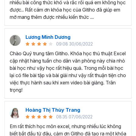
nhiều bài công thức khó và rắc rối quá em không học
Nếu có bất cứ thắc mắc nào liên quan đến tới
khóa học
được.. Rất cám ơn khóa học của Gitiho đã giúp em
EXG02 - Thủ thuật Excel cập nhật hàng tuần
bạn hãy
mở mang thêm được nhiều kiến thức ...
để kết nối cho Gitiho qua hotline 0774 116 285 để được
tư vấn chi tiết nhé.
Nội dung bài giảng trong khóa
Lương Minh Dương
09:08 30/06/2022
học thủ thuật trên Excel của
Chào Quý trung tâm Gitiho. Khóa học thủ thuật Excel
Gitiho?
cập nhật hàng tuần cho dân văn phòng này chia nhỏ
bài học như vậy học rất hiệu quả. Trong mỗi bài học
Khóa học Thủ thuật Excel cập nhật các mẹo Excel văn
lại có file bài tập và bài giải như vậy rất thuận tiện cho
phòng hàng tuần, bạn có thể được update những nội
việc thực hành sau khi xem video bài giảng. Trân
dung mới nhất về tin học văn phòng như sau:
trọng!
Định dạng nhanh bằng công cụ
Format Painter
và
Cell Styles
, sắp xếp bảng tính, thay đổi thiết lập tính
Hoàng Thị Thùy Trang
toán, các thủ thuật excel tính tổng, đặt tên nhanh
08:35 07/06/2022
cho bảng tính, hiển thị công thức trong ô, tạo ghi
chú và cố định dòng - cột.
Em rất thích học môn excel, nhưng nhiều lúc không
Kỹ thuật định dạng và xử lý dữ liệu bao gồm tự động
biết bắt đầu từ đâu, cảm ơn Gitiho đã tạo ra một khóa