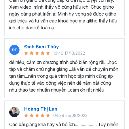
Cảm ơn gitiho đã cung cấp khóa học tuyệt vời này.
thành thạo kỹ năng sử dụng Excel nhanh chóng.
Xem video, mình thấy vô cùng hữu ích. Chúc gitiho
Học nhanh nhưng nhớ lâu bởi luôn có các bài tập
ngày càng phát triển ạ! Mình hy vọng sẽ được gitiho
thực hành kèm với lý thuyết.
giới thiệu và tư vấn các khoá học mà gitiho thấy hữu
Các video bài giảng được xây dựng dựa trên các
ích cho dân kế toán ạ.
chủ đề cụ thể, đồng thời chú trọng tối đa đến tính
ứng dụng cao. Đặc biệt, bộ video
các thủ thuật
trong Excel 2013, 2016, 2019
và nhiều phiên bản
Đinh Biên Thùy
khác, phù hợp với tất cả mọi đối tượng muốn tỏa
10:46 17/10/2022
sáng nơi công sở với thủ thuật Excel nâng cao thông
dễ hiểu, cảm ơn chương trình phổ biến rộng rãi....học
minh và tạo kết quả bất ngờ trong công việc.
tập và chăm chú nghe giảng ...là vấn đề chuyên môn
Bạn sẽ tự tin xử lý được mọi việc trên các công cụ
tạn tâm...nên trong quá trình học tập mình cũng áp
Excel một cách chuyên nghiệp giúp đẩy nhân được
dụng thực tế vào công việc nên dễ nắm bắt cũng
tiến độ công việc, nâng cao hiệu suất làm việc lên
như thao tác nhuần nhuyễn...cảm ơn rất nhiều
tới 5 lần.
Đặc biệt khi
đăng ký khóa học EXG02
học viên sẽ có cơ
hội nhận ưu đãi sở hữu trọn đời chỉ với
199.000đ
. Thao
Hoàng Thị Lan
tác đăng ký khá đơn giản, bạn chỉ cần nhấn vào ĐĂNG
04:39 25/08/2022
KÝ HỌC NGAY khóa học EXG08 trên gitiho.com là xong.
Các bài giảng khá hay và bổ ích................... Tuy nhiên