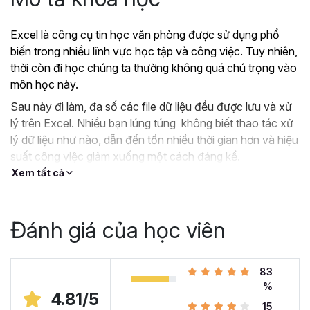
Excel là công cụ tin học văn phòng được sử dụng phổ
biến trong nhiều lĩnh vực học tập và công việc. Tuy nhiên,
thời còn đi học chúng ta thường không quá chú trọng vào
môn học này.
Sau này đi làm, đa số các file dữ liệu đều được lưu và xử
lý trên Excel. Nhiều bạn lúng túng không biết thao tác xử
lý dữ liệu như nào, dẫn đến tốn nhiều thời gian hơn và hiệu
suất công việc giảm xuống một cách đáng kể.
Xem tất cả
?
Nếu như bạn:
Đang dùng Excel trong công việc nhưng chưa hiệu
quả, kiến thức cóp nhặt “vụn vặt”, không bài bản.
Đánh giá của học viên
Hoặc trước đây chỉ học lý thuyết nên không biết
áp dụng vào thực tế công việc như nào.
Hoặc đã có kiến thức cơ bản về Excel và đang
83
muốn nâng cao kỹ năng của mình lên.
%
4.81/5
15