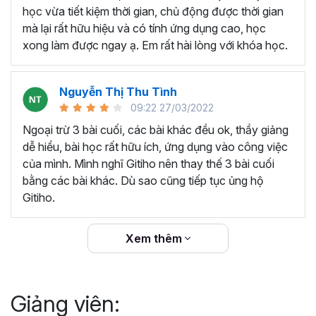
thêm ký hiệu tiền tệ, viết biểu thức hóa học - toán
học vừa tiết kiệm thời gian, chủ động được thời gian
học và loại bỏ dữ liệu trùng lặp.
mà lại rất hữu hiệu và có tính ứng dụng cao, học
Tổng hợp thủ thuật với hàm, công thức bao gồm
xong làm được ngay ạ. Em rất hài lòng với khóa học.
cách tắt/mở gợi ý khi viết hàm, đặt tên và sử dụng
tên trong công thức và các hàm tính toán theo thời
Nguyễn Thị Thu Tình
gian.
09:22 27/03/2022
Tổng hợp hàm, công thức tính toán theo thời gian
như hàm tính toán theo tháng, tuổi, ngày hết hạn
Ngoại trừ 3 bài cuối, các bài khác đều ok, thầy giảng
hợp đồng,...
dễ hiểu, bài học rất hữu ích, ứng dụng vào công việc
Hướng dẫn dùng các hàm và công thức nâng cao
của mình. Mình nghĩ Gitiho nên thay thế 3 bài cuối
như
SUM, SUMIFS, VLOOKUP, INDEX
, và các thủ
bằng các bài khác. Dù sao cũng tiếp tục ủng hộ
thuật hay trong Excel khác với hàm và công thức.
Gitiho.
Những thiết lập chế độ làm việc trên Excel như thiết
lập theme, background, in ấn, và các thanh, tiêu đề,
Xem thêm
đường kẻ lưới trong Excel.
Hình khối, Biểu đồ trong Excel: Vẽ biểu đồ trong ô,
tạo biểu đồ động, cố định các đối tượng hình khối,
Giảng viên:
và gán nội dung văn bản vào hình khối.
Một số thủ thuật hữu ích khác trong Excel như: khóa