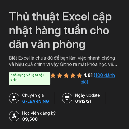
`
Thủ thuật Excel cập
nhật hàng tuần cho
dân văn phòng
Biết Excel là chưa đủ để bạn làm việc nhanh chóng
và hiệu quả chính vì vậy Gitiho ra mắt khóa học về
thủ thuật Excel. Qua khóa học của Gitiho người làm
4.81
(
100 đánh
Khả dụng với gói hội
văn phòng sẽ tự tin thao tác về những hàm, công cụ
viên
giá
)
trong Excel và ứng dụng để giải quyết công việc một
cách nhanh chóng .
Chuyên gia
Ngày update
G-LEARNING
01/12/21
Học viên đăng ký
89,508