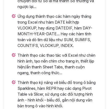
chuyển đổi từ Số la mã thành Số thường và
ngược lại...
Ứng dụng thành thạo các hàm ngày tháng
trong Excel như hàm DATE kết hợp
VLOOKUP, hay dùng DATEDIF, hàm DAY-
MONTH-YEAR-DATE... Hay các hàm tính
toán và dò tìm dữ liệu như SUM, SUMIFS,
COUNTIFS, VLOOKUP, INDEX.
Thành thạo các thao tác với Excel như chèn
hình ảnh, tạo nền chìm cho trang in, thiết lập
hiện/ẩn thanh Sheet Tabs, thanh cuộn
ngang, thanh công thức...
Thành thạo kỹ năng vẽ biểu đồ trong ô bằng
Sparklines, hàm REPR hay các dạng Pivot
Table và Slicer, sử dụng các đối tượng hình
ảnh - hình khối - biểu đồ, gắn nội dung văn
bản trong ô vào hình khối.