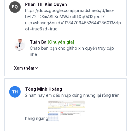
Phan Thị Kim Quyên
https://docs.google.com/spreadsheets/d/1mo-
bHI72sD3mA8L8dMWJxclLIjXq041X/edit?
usp=sharing&ouid=112347094652644286013&rtp
of=true&sd=true
Tuấn Ba
[Chuyên gia]
Chào bạn bạn cho gitiho xin quyền truy cập
nhé
Xem thêm
Tống Minh Hoàng
2 hàm này em đều nhập đúng nhưng lại rỗng trên
hàng ngang