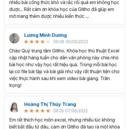
nhiều bài công thức khó và rắc rối quá em không học
Nếu có bất cứ thắc mắc nào liên quan đến tới
khóa học
được.. Rất cám ơn khóa học của Gitiho đã giúp em
EXG02 - Thủ thuật Excel cập nhật hàng tuần
bạn hãy
mở mang thêm được nhiều kiến thức ...
để kết nối cho Gitiho qua hotline 0774 116 285 để được
tư vấn chi tiết nhé.
Nội dung bài giảng trong khóa
Lương Minh Dương
09:08 30/06/2022
học thủ thuật trên Excel của
Chào Quý trung tâm Gitiho. Khóa học thủ thuật Excel
Gitiho?
cập nhật hàng tuần cho dân văn phòng này chia nhỏ
bài học như vậy học rất hiệu quả. Trong mỗi bài học
Khóa học Thủ thuật Excel cập nhật các mẹo Excel văn
lại có file bài tập và bài giải như vậy rất thuận tiện cho
phòng hàng tuần, bạn có thể được update những nội
việc thực hành sau khi xem video bài giảng. Trân
dung mới nhất về tin học văn phòng như sau:
trọng!
Định dạng nhanh bằng công cụ
Format Painter
và
Cell Styles
, sắp xếp bảng tính, thay đổi thiết lập tính
Hoàng Thị Thùy Trang
toán, các thủ thuật excel tính tổng, đặt tên nhanh
08:35 07/06/2022
cho bảng tính, hiển thị công thức trong ô, tạo ghi
chú và cố định dòng - cột.
Em rất thích học môn excel, nhưng nhiều lúc không
Kỹ thuật định dạng và xử lý dữ liệu bao gồm tự động
biết bắt đầu từ đâu, cảm ơn Gitiho đã tạo ra một khóa