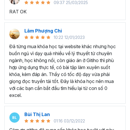
09:37 25/03/2025
sử dụng Excel sẽ tốn nhiều thời gian, công sức để xử lý
RAT OK
công việc. Hơn nữa, chúng ta cũng không biết những thứ
mình đang thực hiện đúng hay không.
Hiện nay
100% các doanh nghiệp tại Việt Nam
đều
Lâm Phượng Chi
cần tới kỹ năng Excel khi ứng tuyển vào vị trí kế toán, xử
10:22 12/01/2023
lý dữ liệu, bán hàng, quản lý, nhân viên ngân hàng, tài
Đã từng mua khóa học tại website khác nhưng học
chính... Mỗi cấp độ sẽ có yêu cầu thành thạo Excel xử lý
buồn ngủ vì dạy quá nhiều về lý thuyết từ chuyên
công việc khác nhau.
ngành, học không nổi, còn giáo án ở Gitiho thì phù
Chính vì điều đó Gitiho đã mở khóa học về
Thủ thuật
hợp ứng dụng thực tế, có bài tập làm xuyên suốt
Excel cập nhật hàng tuần - EXG02
với hơn
7h+ học
khóa, kèm đáp án. Thầy có tốc độ dạy vừa phải
cùng với
92 tài liệu đính kèm
bạn sẽ nhận được nhiều lợi
giọng đọc truyền tải tốt. Đây là khóa học nên mua
ích vô tận như:
với các bạn cần bắt đầu tìm hiểu lại từ con số 0
excel.
Giảng viên là những người có trình độ chuyên môn
cao, kinh nghiệm thực tiễn dày dặn đã và đang đào
tạo trực tiếp cho nhiều đơn vị lớn như
Vietinbank,
Bùi Thị Lan
VPBank, FPT software, Vietcombank, MIC, Tập
01:16 03/12/2022
đoàn Thành Công, TH True Milk
,… sẽ giúp bạn