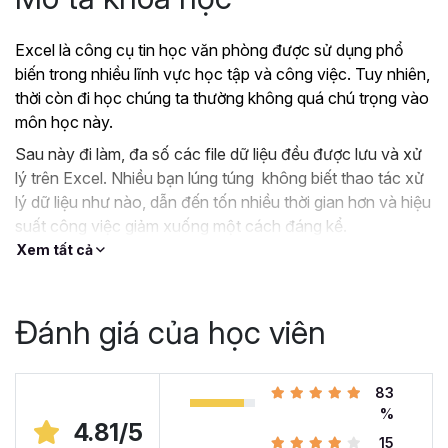
Excel là công cụ tin học văn phòng được sử dụng phổ
biến trong nhiều lĩnh vực học tập và công việc. Tuy nhiên,
thời còn đi học chúng ta thường không quá chú trọng vào
môn học này.
Sau này đi làm, đa số các file dữ liệu đều được lưu và xử
lý trên Excel. Nhiều bạn lúng túng không biết thao tác xử
lý dữ liệu như nào, dẫn đến tốn nhiều thời gian hơn và hiệu
suất công việc giảm xuống một cách đáng kể.
Xem tất cả
?
Nếu như bạn:
Đang dùng Excel trong công việc nhưng chưa hiệu
quả, kiến thức cóp nhặt “vụn vặt”, không bài bản.
Đánh giá của học viên
Hoặc trước đây chỉ học lý thuyết nên không biết
áp dụng vào thực tế công việc như nào.
Hoặc đã có kiến thức cơ bản về Excel và đang
83
muốn nâng cao kỹ năng của mình lên.
%
4.81/5
15