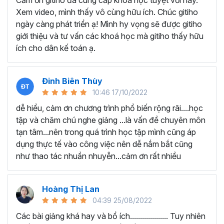
Cảm ơn gitiho đã cung cấp khóa học tuyệt vời này.
thành thạo kỹ năng sử dụng Excel nhanh chóng.
Xem video, mình thấy vô cùng hữu ích. Chúc gitiho
Học nhanh nhưng nhớ lâu bởi luôn có các bài tập
ngày càng phát triển ạ! Mình hy vọng sẽ được gitiho
thực hành kèm với lý thuyết.
giới thiệu và tư vấn các khoá học mà gitiho thấy hữu
Các video bài giảng được xây dựng dựa trên các
ích cho dân kế toán ạ.
chủ đề cụ thể, đồng thời chú trọng tối đa đến tính
ứng dụng cao. Đặc biệt, bộ video
các thủ thuật
trong Excel 2013, 2016, 2019
và nhiều phiên bản
Đinh Biên Thùy
khác, phù hợp với tất cả mọi đối tượng muốn tỏa
10:46 17/10/2022
sáng nơi công sở với thủ thuật Excel nâng cao thông
dễ hiểu, cảm ơn chương trình phổ biến rộng rãi....học
minh và tạo kết quả bất ngờ trong công việc.
tập và chăm chú nghe giảng ...là vấn đề chuyên môn
Bạn sẽ tự tin xử lý được mọi việc trên các công cụ
tạn tâm...nên trong quá trình học tập mình cũng áp
Excel một cách chuyên nghiệp giúp đẩy nhân được
dụng thực tế vào công việc nên dễ nắm bắt cũng
tiến độ công việc, nâng cao hiệu suất làm việc lên
như thao tác nhuần nhuyễn...cảm ơn rất nhiều
tới 5 lần.
Đặc biệt khi
đăng ký khóa học EXG02
học viên sẽ có cơ
hội nhận ưu đãi sở hữu trọn đời chỉ với
199.000đ
. Thao
Hoàng Thị Lan
tác đăng ký khá đơn giản, bạn chỉ cần nhấn vào ĐĂNG
04:39 25/08/2022
KÝ HỌC NGAY khóa học EXG08 trên gitiho.com là xong.
Các bài giảng khá hay và bổ ích................... Tuy nhiên