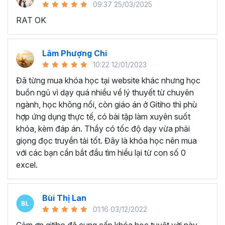
09:37 25/03/2025
sử dụng Excel sẽ tốn nhiều thời gian, công sức để xử lý
RAT OK
công việc. Hơn nữa, chúng ta cũng không biết những thứ
mình đang thực hiện đúng hay không.
Hiện nay
100% các doanh nghiệp tại Việt Nam
đều
Lâm Phượng Chi
cần tới kỹ năng Excel khi ứng tuyển vào vị trí kế toán, xử
10:22 12/01/2023
lý dữ liệu, bán hàng, quản lý, nhân viên ngân hàng, tài
Đã từng mua khóa học tại website khác nhưng học
chính... Mỗi cấp độ sẽ có yêu cầu thành thạo Excel xử lý
buồn ngủ vì dạy quá nhiều về lý thuyết từ chuyên
công việc khác nhau.
ngành, học không nổi, còn giáo án ở Gitiho thì phù
Chính vì điều đó Gitiho đã mở khóa học về
Thủ thuật
hợp ứng dụng thực tế, có bài tập làm xuyên suốt
Excel cập nhật hàng tuần - EXG02
với hơn
7h+ học
khóa, kèm đáp án. Thầy có tốc độ dạy vừa phải
cùng với
92 tài liệu đính kèm
bạn sẽ nhận được nhiều lợi
giọng đọc truyền tải tốt. Đây là khóa học nên mua
ích vô tận như:
với các bạn cần bắt đầu tìm hiểu lại từ con số 0
excel.
Giảng viên là những người có trình độ chuyên môn
cao, kinh nghiệm thực tiễn dày dặn đã và đang đào
tạo trực tiếp cho nhiều đơn vị lớn như
Vietinbank,
Bùi Thị Lan
VPBank, FPT software, Vietcombank, MIC, Tập
01:16 03/12/2022
đoàn Thành Công, TH True Milk
,… sẽ giúp bạn