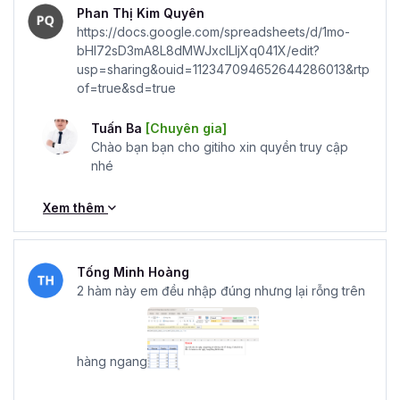
Phan Thị Kim Quyên
https://docs.google.com/spreadsheets/d/1mo-
bHI72sD3mA8L8dMWJxclLIjXq041X/edit?
usp=sharing&ouid=112347094652644286013&rtp
of=true&sd=true
Tuấn Ba
[Chuyên gia]
Chào bạn bạn cho gitiho xin quyền truy cập
nhé
Xem thêm
Tống Minh Hoàng
2 hàm này em đều nhập đúng nhưng lại rỗng trên
hàng ngang