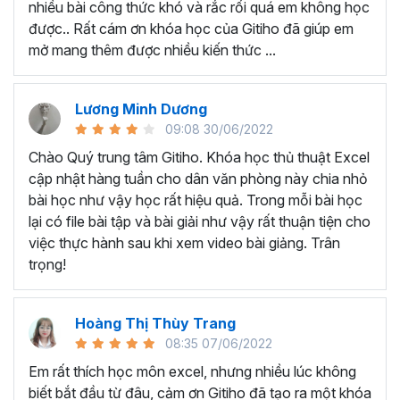
nhiều bài công thức khó và rắc rối quá em không học
Nếu có bất cứ thắc mắc nào liên quan đến tới
khóa học
được.. Rất cám ơn khóa học của Gitiho đã giúp em
EXG02 - Thủ thuật Excel cập nhật hàng tuần
bạn hãy
mở mang thêm được nhiều kiến thức ...
để kết nối cho Gitiho qua hotline 0774 116 285 để được
tư vấn chi tiết nhé.
Nội dung bài giảng trong khóa
Lương Minh Dương
09:08 30/06/2022
học thủ thuật trên Excel của
Chào Quý trung tâm Gitiho. Khóa học thủ thuật Excel
Gitiho?
cập nhật hàng tuần cho dân văn phòng này chia nhỏ
bài học như vậy học rất hiệu quả. Trong mỗi bài học
Khóa học Thủ thuật Excel cập nhật các mẹo Excel văn
lại có file bài tập và bài giải như vậy rất thuận tiện cho
phòng hàng tuần, bạn có thể được update những nội
việc thực hành sau khi xem video bài giảng. Trân
dung mới nhất về tin học văn phòng như sau:
trọng!
Định dạng nhanh bằng công cụ
Format Painter
và
Cell Styles
, sắp xếp bảng tính, thay đổi thiết lập tính
Hoàng Thị Thùy Trang
toán, các thủ thuật excel tính tổng, đặt tên nhanh
08:35 07/06/2022
cho bảng tính, hiển thị công thức trong ô, tạo ghi
chú và cố định dòng - cột.
Em rất thích học môn excel, nhưng nhiều lúc không
Kỹ thuật định dạng và xử lý dữ liệu bao gồm tự động
biết bắt đầu từ đâu, cảm ơn Gitiho đã tạo ra một khóa