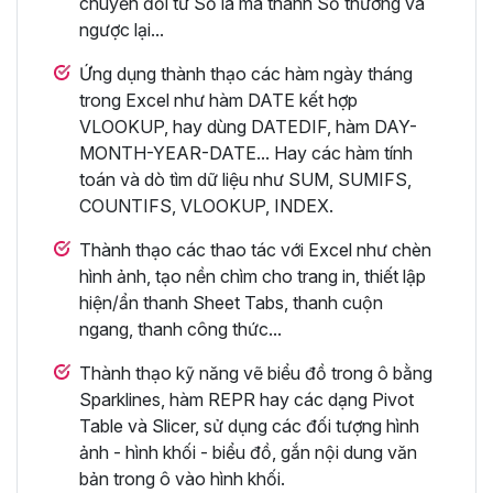
chuyển đổi từ Số la mã thành Số thường và
ngược lại...
Ứng dụng thành thạo các hàm ngày tháng
trong Excel như hàm DATE kết hợp
VLOOKUP, hay dùng DATEDIF, hàm DAY-
MONTH-YEAR-DATE... Hay các hàm tính
toán và dò tìm dữ liệu như SUM, SUMIFS,
COUNTIFS, VLOOKUP, INDEX.
Thành thạo các thao tác với Excel như chèn
hình ảnh, tạo nền chìm cho trang in, thiết lập
hiện/ẩn thanh Sheet Tabs, thanh cuộn
ngang, thanh công thức...
Thành thạo kỹ năng vẽ biểu đồ trong ô bằng
Sparklines, hàm REPR hay các dạng Pivot
Table và Slicer, sử dụng các đối tượng hình
ảnh - hình khối - biểu đồ, gắn nội dung văn
bản trong ô vào hình khối.