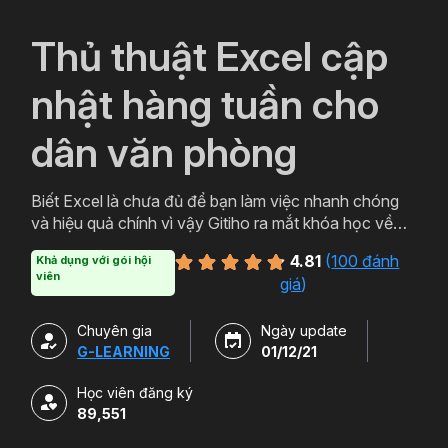
`
Thủ thuật Excel cập
nhật hàng tuần cho
dân văn phòng
Biết Excel là chưa đủ để bạn làm việc nhanh chóng
và hiệu quả chính vì vậy Gitiho ra mắt khóa học về
thủ thuật Excel. Qua khóa học của Gitiho người làm
4.81
(
100 đánh
Khả dụng với gói hội
văn phòng sẽ tự tin thao tác về những hàm, công cụ
viên
giá
)
trong Excel và ứng dụng để giải quyết công việc một
cách nhanh chóng .
Chuyên gia
Ngày update
G-LEARNING
01/12/21
Học viên đăng ký
89,551