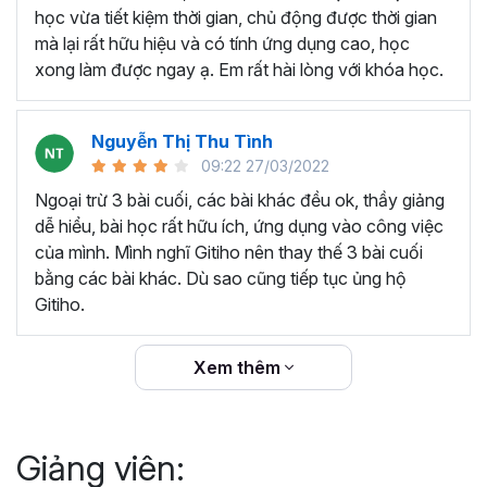
thêm ký hiệu tiền tệ, viết biểu thức hóa học - toán
học vừa tiết kiệm thời gian, chủ động được thời gian
học và loại bỏ dữ liệu trùng lặp.
mà lại rất hữu hiệu và có tính ứng dụng cao, học
Tổng hợp thủ thuật với hàm, công thức bao gồm
xong làm được ngay ạ. Em rất hài lòng với khóa học.
cách tắt/mở gợi ý khi viết hàm, đặt tên và sử dụng
tên trong công thức và các hàm tính toán theo thời
Nguyễn Thị Thu Tình
gian.
09:22 27/03/2022
Tổng hợp hàm, công thức tính toán theo thời gian
như hàm tính toán theo tháng, tuổi, ngày hết hạn
Ngoại trừ 3 bài cuối, các bài khác đều ok, thầy giảng
hợp đồng,...
dễ hiểu, bài học rất hữu ích, ứng dụng vào công việc
Hướng dẫn dùng các hàm và công thức nâng cao
của mình. Mình nghĩ Gitiho nên thay thế 3 bài cuối
như
SUM, SUMIFS, VLOOKUP, INDEX
, và các thủ
bằng các bài khác. Dù sao cũng tiếp tục ủng hộ
thuật hay trong Excel khác với hàm và công thức.
Gitiho.
Những thiết lập chế độ làm việc trên Excel như thiết
lập theme, background, in ấn, và các thanh, tiêu đề,
Xem thêm
đường kẻ lưới trong Excel.
Hình khối, Biểu đồ trong Excel: Vẽ biểu đồ trong ô,
tạo biểu đồ động, cố định các đối tượng hình khối,
Giảng viên:
và gán nội dung văn bản vào hình khối.
Một số thủ thuật hữu ích khác trong Excel như: khóa