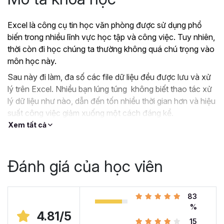
Excel là công cụ tin học văn phòng được sử dụng phổ
biến trong nhiều lĩnh vực học tập và công việc. Tuy nhiên,
thời còn đi học chúng ta thường không quá chú trọng vào
môn học này.
Sau này đi làm, đa số các file dữ liệu đều được lưu và xử
lý trên Excel. Nhiều bạn lúng túng không biết thao tác xử
lý dữ liệu như nào, dẫn đến tốn nhiều thời gian hơn và hiệu
suất công việc giảm xuống một cách đáng kể.
Xem tất cả
?
Nếu như bạn:
Đang dùng Excel trong công việc nhưng chưa hiệu
quả, kiến thức cóp nhặt “vụn vặt”, không bài bản.
Đánh giá của học viên
Hoặc trước đây chỉ học lý thuyết nên không biết
áp dụng vào thực tế công việc như nào.
Hoặc đã có kiến thức cơ bản về Excel và đang
83
muốn nâng cao kỹ năng của mình lên.
%
4.81/5
15