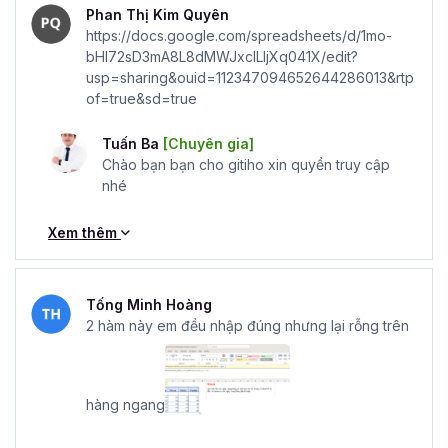
Phan Thị Kim Quyên
https://docs.google.com/spreadsheets/d/1mo-
bHI72sD3mA8L8dMWJxclLIjXq041X/edit?
usp=sharing&ouid=112347094652644286013&rtp
of=true&sd=true
Tuấn Ba
[Chuyên gia]
Chào bạn bạn cho gitiho xin quyền truy cập
nhé
Xem thêm
Tống Minh Hoàng
2 hàm này em đều nhập đúng nhưng lại rỗng trên
hàng ngang