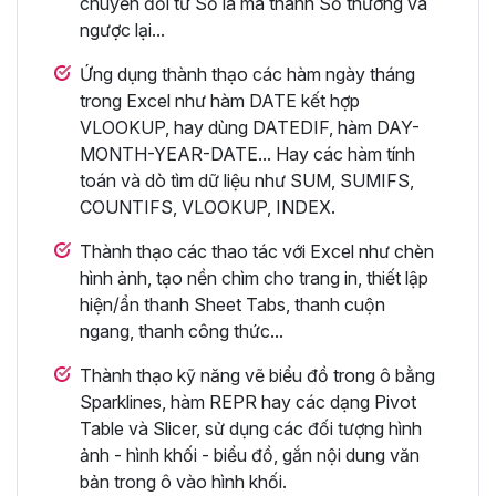
chuyển đổi từ Số la mã thành Số thường và
ngược lại...
Ứng dụng thành thạo các hàm ngày tháng
trong Excel như hàm DATE kết hợp
VLOOKUP, hay dùng DATEDIF, hàm DAY-
MONTH-YEAR-DATE... Hay các hàm tính
toán và dò tìm dữ liệu như SUM, SUMIFS,
COUNTIFS, VLOOKUP, INDEX.
Thành thạo các thao tác với Excel như chèn
hình ảnh, tạo nền chìm cho trang in, thiết lập
hiện/ẩn thanh Sheet Tabs, thanh cuộn
ngang, thanh công thức...
Thành thạo kỹ năng vẽ biểu đồ trong ô bằng
Sparklines, hàm REPR hay các dạng Pivot
Table và Slicer, sử dụng các đối tượng hình
ảnh - hình khối - biểu đồ, gắn nội dung văn
bản trong ô vào hình khối.