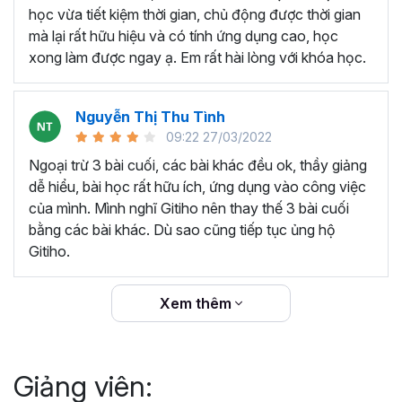
thêm ký hiệu tiền tệ, viết biểu thức hóa học - toán
học vừa tiết kiệm thời gian, chủ động được thời gian
học và loại bỏ dữ liệu trùng lặp.
mà lại rất hữu hiệu và có tính ứng dụng cao, học
Tổng hợp thủ thuật với hàm, công thức bao gồm
xong làm được ngay ạ. Em rất hài lòng với khóa học.
cách tắt/mở gợi ý khi viết hàm, đặt tên và sử dụng
tên trong công thức và các hàm tính toán theo thời
Nguyễn Thị Thu Tình
gian.
09:22 27/03/2022
Tổng hợp hàm, công thức tính toán theo thời gian
như hàm tính toán theo tháng, tuổi, ngày hết hạn
Ngoại trừ 3 bài cuối, các bài khác đều ok, thầy giảng
hợp đồng,...
dễ hiểu, bài học rất hữu ích, ứng dụng vào công việc
Hướng dẫn dùng các hàm và công thức nâng cao
của mình. Mình nghĩ Gitiho nên thay thế 3 bài cuối
như
SUM, SUMIFS, VLOOKUP, INDEX
, và các thủ
bằng các bài khác. Dù sao cũng tiếp tục ủng hộ
thuật hay trong Excel khác với hàm và công thức.
Gitiho.
Những thiết lập chế độ làm việc trên Excel như thiết
lập theme, background, in ấn, và các thanh, tiêu đề,
Xem thêm
đường kẻ lưới trong Excel.
Hình khối, Biểu đồ trong Excel: Vẽ biểu đồ trong ô,
tạo biểu đồ động, cố định các đối tượng hình khối,
Giảng viên:
và gán nội dung văn bản vào hình khối.
Một số thủ thuật hữu ích khác trong Excel như: khóa