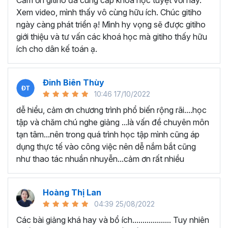
Cảm ơn gitiho đã cung cấp khóa học tuyệt vời này.
thành thạo kỹ năng sử dụng Excel nhanh chóng.
Xem video, mình thấy vô cùng hữu ích. Chúc gitiho
Học nhanh nhưng nhớ lâu bởi luôn có các bài tập
ngày càng phát triển ạ! Mình hy vọng sẽ được gitiho
thực hành kèm với lý thuyết.
giới thiệu và tư vấn các khoá học mà gitiho thấy hữu
Các video bài giảng được xây dựng dựa trên các
ích cho dân kế toán ạ.
chủ đề cụ thể, đồng thời chú trọng tối đa đến tính
ứng dụng cao. Đặc biệt, bộ video
các thủ thuật
trong Excel 2013, 2016, 2019
và nhiều phiên bản
Đinh Biên Thùy
khác, phù hợp với tất cả mọi đối tượng muốn tỏa
10:46 17/10/2022
sáng nơi công sở với thủ thuật Excel nâng cao thông
dễ hiểu, cảm ơn chương trình phổ biến rộng rãi....học
minh và tạo kết quả bất ngờ trong công việc.
tập và chăm chú nghe giảng ...là vấn đề chuyên môn
Bạn sẽ tự tin xử lý được mọi việc trên các công cụ
tạn tâm...nên trong quá trình học tập mình cũng áp
Excel một cách chuyên nghiệp giúp đẩy nhân được
dụng thực tế vào công việc nên dễ nắm bắt cũng
tiến độ công việc, nâng cao hiệu suất làm việc lên
như thao tác nhuần nhuyễn...cảm ơn rất nhiều
tới 5 lần.
Đặc biệt khi
đăng ký khóa học EXG02
học viên sẽ có cơ
hội nhận ưu đãi sở hữu trọn đời chỉ với
199.000đ
. Thao
Hoàng Thị Lan
tác đăng ký khá đơn giản, bạn chỉ cần nhấn vào ĐĂNG
04:39 25/08/2022
KÝ HỌC NGAY khóa học EXG08 trên gitiho.com là xong.
Các bài giảng khá hay và bổ ích................... Tuy nhiên