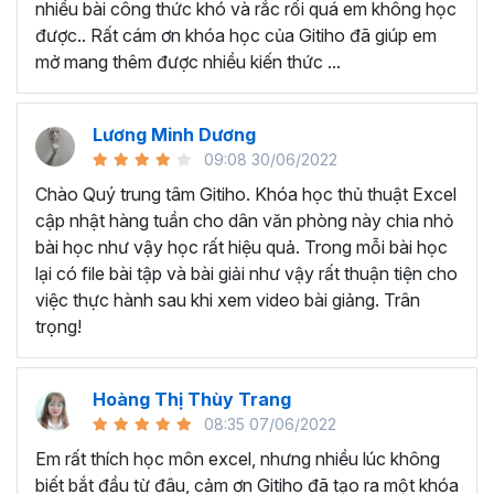
nhiều bài công thức khó và rắc rối quá em không học
Nếu có bất cứ thắc mắc nào liên quan đến tới
khóa học
được.. Rất cám ơn khóa học của Gitiho đã giúp em
EXG02 - Thủ thuật Excel cập nhật hàng tuần
bạn hãy
mở mang thêm được nhiều kiến thức ...
để kết nối cho Gitiho qua hotline 0774 116 285 để được
tư vấn chi tiết nhé.
Nội dung bài giảng trong khóa
Lương Minh Dương
09:08 30/06/2022
học thủ thuật trên Excel của
Chào Quý trung tâm Gitiho. Khóa học thủ thuật Excel
Gitiho?
cập nhật hàng tuần cho dân văn phòng này chia nhỏ
bài học như vậy học rất hiệu quả. Trong mỗi bài học
Khóa học Thủ thuật Excel cập nhật các mẹo Excel văn
lại có file bài tập và bài giải như vậy rất thuận tiện cho
phòng hàng tuần, bạn có thể được update những nội
việc thực hành sau khi xem video bài giảng. Trân
dung mới nhất về tin học văn phòng như sau:
trọng!
Định dạng nhanh bằng công cụ
Format Painter
và
Cell Styles
, sắp xếp bảng tính, thay đổi thiết lập tính
Hoàng Thị Thùy Trang
toán, các thủ thuật excel tính tổng, đặt tên nhanh
08:35 07/06/2022
cho bảng tính, hiển thị công thức trong ô, tạo ghi
chú và cố định dòng - cột.
Em rất thích học môn excel, nhưng nhiều lúc không
Kỹ thuật định dạng và xử lý dữ liệu bao gồm tự động
biết bắt đầu từ đâu, cảm ơn Gitiho đã tạo ra một khóa