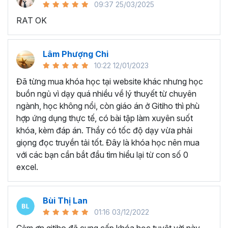
09:37 25/03/2025
sử dụng Excel sẽ tốn nhiều thời gian, công sức để xử lý
RAT OK
công việc. Hơn nữa, chúng ta cũng không biết những thứ
mình đang thực hiện đúng hay không.
Hiện nay
100% các doanh nghiệp tại Việt Nam
đều
Lâm Phượng Chi
cần tới kỹ năng Excel khi ứng tuyển vào vị trí kế toán, xử
10:22 12/01/2023
lý dữ liệu, bán hàng, quản lý, nhân viên ngân hàng, tài
Đã từng mua khóa học tại website khác nhưng học
chính... Mỗi cấp độ sẽ có yêu cầu thành thạo Excel xử lý
buồn ngủ vì dạy quá nhiều về lý thuyết từ chuyên
công việc khác nhau.
ngành, học không nổi, còn giáo án ở Gitiho thì phù
Chính vì điều đó Gitiho đã mở khóa học về
Thủ thuật
hợp ứng dụng thực tế, có bài tập làm xuyên suốt
Excel cập nhật hàng tuần - EXG02
với hơn
7h+ học
khóa, kèm đáp án. Thầy có tốc độ dạy vừa phải
cùng với
92 tài liệu đính kèm
bạn sẽ nhận được nhiều lợi
giọng đọc truyền tải tốt. Đây là khóa học nên mua
ích vô tận như:
với các bạn cần bắt đầu tìm hiểu lại từ con số 0
excel.
Giảng viên là những người có trình độ chuyên môn
cao, kinh nghiệm thực tiễn dày dặn đã và đang đào
tạo trực tiếp cho nhiều đơn vị lớn như
Vietinbank,
Bùi Thị Lan
VPBank, FPT software, Vietcombank, MIC, Tập
01:16 03/12/2022
đoàn Thành Công, TH True Milk
,… sẽ giúp bạn