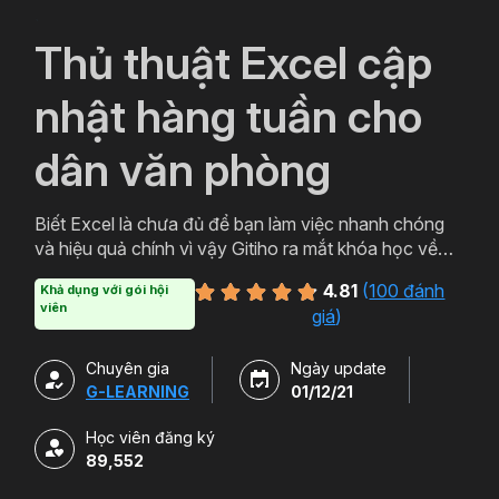
`
Thủ thuật Excel cập
nhật hàng tuần cho
dân văn phòng
Biết Excel là chưa đủ để bạn làm việc nhanh chóng
và hiệu quả chính vì vậy Gitiho ra mắt khóa học về
thủ thuật Excel. Qua khóa học của Gitiho người làm
4.81
(
100 đánh
Khả dụng với gói hội
văn phòng sẽ tự tin thao tác về những hàm, công cụ
viên
giá
)
trong Excel và ứng dụng để giải quyết công việc một
cách nhanh chóng .
Chuyên gia
Ngày update
G-LEARNING
01/12/21
Học viên đăng ký
89,552