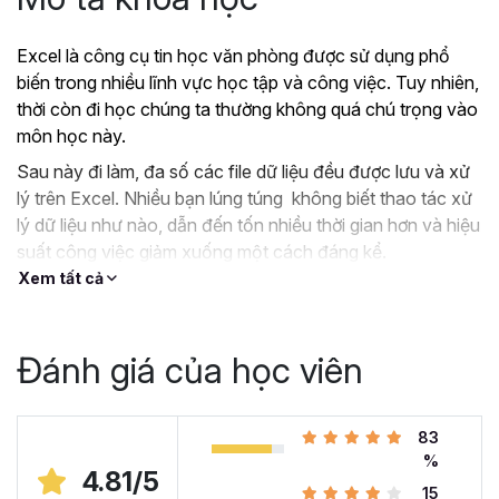
Excel là công cụ tin học văn phòng được sử dụng phổ
biến trong nhiều lĩnh vực học tập và công việc. Tuy nhiên,
thời còn đi học chúng ta thường không quá chú trọng vào
môn học này.
Sau này đi làm, đa số các file dữ liệu đều được lưu và xử
lý trên Excel. Nhiều bạn lúng túng không biết thao tác xử
lý dữ liệu như nào, dẫn đến tốn nhiều thời gian hơn và hiệu
suất công việc giảm xuống một cách đáng kể.
Xem tất cả
?
Nếu như bạn:
Đang dùng Excel trong công việc nhưng chưa hiệu
quả, kiến thức cóp nhặt “vụn vặt”, không bài bản.
Đánh giá của học viên
Hoặc trước đây chỉ học lý thuyết nên không biết
áp dụng vào thực tế công việc như nào.
Hoặc đã có kiến thức cơ bản về Excel và đang
83
muốn nâng cao kỹ năng của mình lên.
%
4.81/5
15