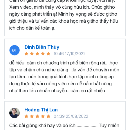
Cảm ơn gitiho đã cung cấp khóa học tuyệt vời này.
thành thạo kỹ năng sử dụng Excel nhanh chóng.
Xem video, mình thấy vô cùng hữu ích. Chúc gitiho
Học nhanh nhưng nhớ lâu bởi luôn có các bài tập
ngày càng phát triển ạ! Mình hy vọng sẽ được gitiho
thực hành kèm với lý thuyết.
giới thiệu và tư vấn các khoá học mà gitiho thấy hữu
Các video bài giảng được xây dựng dựa trên các
ích cho dân kế toán ạ.
chủ đề cụ thể, đồng thời chú trọng tối đa đến tính
ứng dụng cao. Đặc biệt, bộ video
các thủ thuật
trong Excel 2013, 2016, 2019
và nhiều phiên bản
Đinh Biên Thùy
khác, phù hợp với tất cả mọi đối tượng muốn tỏa
10:46 17/10/2022
sáng nơi công sở với thủ thuật Excel nâng cao thông
dễ hiểu, cảm ơn chương trình phổ biến rộng rãi....học
minh và tạo kết quả bất ngờ trong công việc.
tập và chăm chú nghe giảng ...là vấn đề chuyên môn
Bạn sẽ tự tin xử lý được mọi việc trên các công cụ
tạn tâm...nên trong quá trình học tập mình cũng áp
Excel một cách chuyên nghiệp giúp đẩy nhân được
dụng thực tế vào công việc nên dễ nắm bắt cũng
tiến độ công việc, nâng cao hiệu suất làm việc lên
như thao tác nhuần nhuyễn...cảm ơn rất nhiều
tới 5 lần.
Đặc biệt khi
đăng ký khóa học EXG02
học viên sẽ có cơ
hội nhận ưu đãi sở hữu trọn đời chỉ với
199.000đ
. Thao
Hoàng Thị Lan
tác đăng ký khá đơn giản, bạn chỉ cần nhấn vào ĐĂNG
04:39 25/08/2022
KÝ HỌC NGAY khóa học EXG08 trên gitiho.com là xong.
Các bài giảng khá hay và bổ ích................... Tuy nhiên