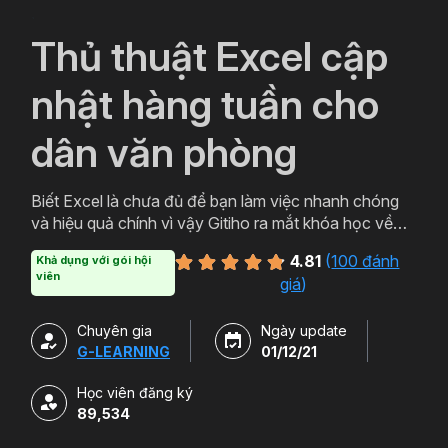
`
Thủ thuật Excel cập
nhật hàng tuần cho
dân văn phòng
Biết Excel là chưa đủ để bạn làm việc nhanh chóng
và hiệu quả chính vì vậy Gitiho ra mắt khóa học về
thủ thuật Excel. Qua khóa học của Gitiho người làm
4.81
(
100 đánh
Khả dụng với gói hội
văn phòng sẽ tự tin thao tác về những hàm, công cụ
viên
giá
)
trong Excel và ứng dụng để giải quyết công việc một
cách nhanh chóng .
Chuyên gia
Ngày update
G-LEARNING
01/12/21
Học viên đăng ký
89,534