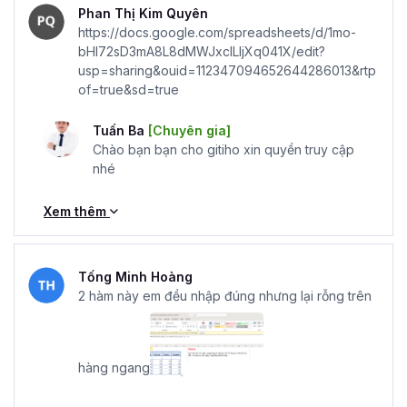
Phan Thị Kim Quyên
https://docs.google.com/spreadsheets/d/1mo-
bHI72sD3mA8L8dMWJxclLIjXq041X/edit?
usp=sharing&ouid=112347094652644286013&rtp
of=true&sd=true
Tuấn Ba
[Chuyên gia]
Chào bạn bạn cho gitiho xin quyền truy cập
nhé
Xem thêm
Tống Minh Hoàng
2 hàm này em đều nhập đúng nhưng lại rỗng trên
hàng ngang