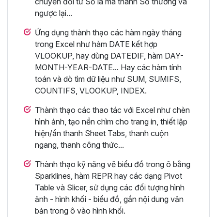
chuyển đổi từ Số la mã thành Số thường và
ngược lại...
Ứng dụng thành thạo các hàm ngày tháng
trong Excel như hàm DATE kết hợp
VLOOKUP, hay dùng DATEDIF, hàm DAY-
MONTH-YEAR-DATE... Hay các hàm tính
toán và dò tìm dữ liệu như SUM, SUMIFS,
COUNTIFS, VLOOKUP, INDEX.
Thành thạo các thao tác với Excel như chèn
hình ảnh, tạo nền chìm cho trang in, thiết lập
hiện/ẩn thanh Sheet Tabs, thanh cuộn
ngang, thanh công thức...
Thành thạo kỹ năng vẽ biểu đồ trong ô bằng
Sparklines, hàm REPR hay các dạng Pivot
Table và Slicer, sử dụng các đối tượng hình
ảnh - hình khối - biểu đồ, gắn nội dung văn
bản trong ô vào hình khối.