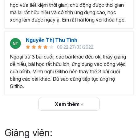
thêm ký hiệu tiền tệ, viết biểu thức hóa học - toán
học vừa tiết kiệm thời gian, chủ động được thời gian
học và loại bỏ dữ liệu trùng lặp.
mà lại rất hữu hiệu và có tính ứng dụng cao, học
Tổng hợp thủ thuật với hàm, công thức bao gồm
xong làm được ngay ạ. Em rất hài lòng với khóa học.
cách tắt/mở gợi ý khi viết hàm, đặt tên và sử dụng
tên trong công thức và các hàm tính toán theo thời
Nguyễn Thị Thu Tình
gian.
09:22 27/03/2022
Tổng hợp hàm, công thức tính toán theo thời gian
như hàm tính toán theo tháng, tuổi, ngày hết hạn
Ngoại trừ 3 bài cuối, các bài khác đều ok, thầy giảng
hợp đồng,...
dễ hiểu, bài học rất hữu ích, ứng dụng vào công việc
Hướng dẫn dùng các hàm và công thức nâng cao
của mình. Mình nghĩ Gitiho nên thay thế 3 bài cuối
như
SUM, SUMIFS, VLOOKUP, INDEX
, và các thủ
bằng các bài khác. Dù sao cũng tiếp tục ủng hộ
thuật hay trong Excel khác với hàm và công thức.
Gitiho.
Những thiết lập chế độ làm việc trên Excel như thiết
lập theme, background, in ấn, và các thanh, tiêu đề,
Xem thêm
đường kẻ lưới trong Excel.
Hình khối, Biểu đồ trong Excel: Vẽ biểu đồ trong ô,
tạo biểu đồ động, cố định các đối tượng hình khối,
Giảng viên:
và gán nội dung văn bản vào hình khối.
Một số thủ thuật hữu ích khác trong Excel như: khóa