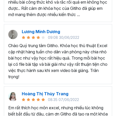
nhiều bài công thức khó và rắc rối quá em không học
Nếu có bất cứ thắc mắc nào liên quan đến tới
khóa học
được.. Rất cám ơn khóa học của Gitiho đã giúp em
EXG02 - Thủ thuật Excel cập nhật hàng tuần
bạn hãy
mở mang thêm được nhiều kiến thức ...
để kết nối cho Gitiho qua hotline 0774 116 285 để được
tư vấn chi tiết nhé.
Nội dung bài giảng trong khóa
Lương Minh Dương
09:08 30/06/2022
học thủ thuật trên Excel của
Chào Quý trung tâm Gitiho. Khóa học thủ thuật Excel
Gitiho?
cập nhật hàng tuần cho dân văn phòng này chia nhỏ
bài học như vậy học rất hiệu quả. Trong mỗi bài học
Khóa học Thủ thuật Excel cập nhật các mẹo Excel văn
lại có file bài tập và bài giải như vậy rất thuận tiện cho
phòng hàng tuần, bạn có thể được update những nội
việc thực hành sau khi xem video bài giảng. Trân
dung mới nhất về tin học văn phòng như sau:
trọng!
Định dạng nhanh bằng công cụ
Format Painter
và
Cell Styles
, sắp xếp bảng tính, thay đổi thiết lập tính
Hoàng Thị Thùy Trang
toán, các thủ thuật excel tính tổng, đặt tên nhanh
08:35 07/06/2022
cho bảng tính, hiển thị công thức trong ô, tạo ghi
chú và cố định dòng - cột.
Em rất thích học môn excel, nhưng nhiều lúc không
Kỹ thuật định dạng và xử lý dữ liệu bao gồm tự động
biết bắt đầu từ đâu, cảm ơn Gitiho đã tạo ra một khóa