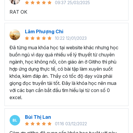
09:37 25/03/2025
sử dụng Excel sẽ tốn nhiều thời gian, công sức để xử lý
RAT OK
công việc. Hơn nữa, chúng ta cũng không biết những thứ
mình đang thực hiện đúng hay không.
Hiện nay
100% các doanh nghiệp tại Việt Nam
đều
Lâm Phượng Chi
cần tới kỹ năng Excel khi ứng tuyển vào vị trí kế toán, xử
10:22 12/01/2023
lý dữ liệu, bán hàng, quản lý, nhân viên ngân hàng, tài
Đã từng mua khóa học tại website khác nhưng học
chính... Mỗi cấp độ sẽ có yêu cầu thành thạo Excel xử lý
buồn ngủ vì dạy quá nhiều về lý thuyết từ chuyên
công việc khác nhau.
ngành, học không nổi, còn giáo án ở Gitiho thì phù
Chính vì điều đó Gitiho đã mở khóa học về
Thủ thuật
hợp ứng dụng thực tế, có bài tập làm xuyên suốt
Excel cập nhật hàng tuần - EXG02
với hơn
7h+ học
khóa, kèm đáp án. Thầy có tốc độ dạy vừa phải
cùng với
92 tài liệu đính kèm
bạn sẽ nhận được nhiều lợi
giọng đọc truyền tải tốt. Đây là khóa học nên mua
ích vô tận như:
với các bạn cần bắt đầu tìm hiểu lại từ con số 0
excel.
Giảng viên là những người có trình độ chuyên môn
cao, kinh nghiệm thực tiễn dày dặn đã và đang đào
tạo trực tiếp cho nhiều đơn vị lớn như
Vietinbank,
Bùi Thị Lan
VPBank, FPT software, Vietcombank, MIC, Tập
01:16 03/12/2022
đoàn Thành Công, TH True Milk
,… sẽ giúp bạn