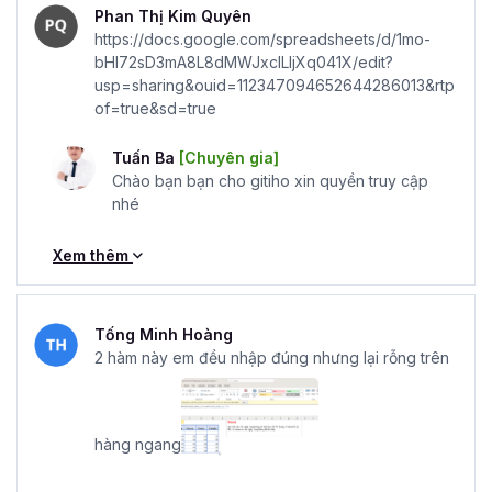
Phan Thị Kim Quyên
https://docs.google.com/spreadsheets/d/1mo-
bHI72sD3mA8L8dMWJxclLIjXq041X/edit?
usp=sharing&ouid=112347094652644286013&rtp
of=true&sd=true
Tuấn Ba
[Chuyên gia]
Chào bạn bạn cho gitiho xin quyền truy cập
nhé
Xem thêm
Tống Minh Hoàng
2 hàm này em đều nhập đúng nhưng lại rỗng trên
hàng ngang