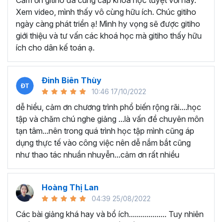
Cảm ơn gitiho đã cung cấp khóa học tuyệt vời này.
thành thạo kỹ năng sử dụng Excel nhanh chóng.
Xem video, mình thấy vô cùng hữu ích. Chúc gitiho
Học nhanh nhưng nhớ lâu bởi luôn có các bài tập
ngày càng phát triển ạ! Mình hy vọng sẽ được gitiho
thực hành kèm với lý thuyết.
giới thiệu và tư vấn các khoá học mà gitiho thấy hữu
Các video bài giảng được xây dựng dựa trên các
ích cho dân kế toán ạ.
chủ đề cụ thể, đồng thời chú trọng tối đa đến tính
ứng dụng cao. Đặc biệt, bộ video
các thủ thuật
trong Excel 2013, 2016, 2019
và nhiều phiên bản
Đinh Biên Thùy
khác, phù hợp với tất cả mọi đối tượng muốn tỏa
10:46 17/10/2022
sáng nơi công sở với thủ thuật Excel nâng cao thông
dễ hiểu, cảm ơn chương trình phổ biến rộng rãi....học
minh và tạo kết quả bất ngờ trong công việc.
tập và chăm chú nghe giảng ...là vấn đề chuyên môn
Bạn sẽ tự tin xử lý được mọi việc trên các công cụ
tạn tâm...nên trong quá trình học tập mình cũng áp
Excel một cách chuyên nghiệp giúp đẩy nhân được
dụng thực tế vào công việc nên dễ nắm bắt cũng
tiến độ công việc, nâng cao hiệu suất làm việc lên
như thao tác nhuần nhuyễn...cảm ơn rất nhiều
tới 5 lần.
Đặc biệt khi
đăng ký khóa học EXG02
học viên sẽ có cơ
hội nhận ưu đãi sở hữu trọn đời chỉ với
199.000đ
. Thao
Hoàng Thị Lan
tác đăng ký khá đơn giản, bạn chỉ cần nhấn vào ĐĂNG
04:39 25/08/2022
KÝ HỌC NGAY khóa học EXG08 trên gitiho.com là xong.
Các bài giảng khá hay và bổ ích................... Tuy nhiên