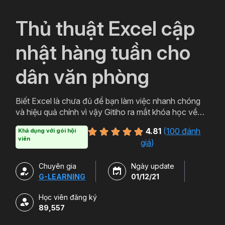
`
Thủ thuật Excel cập
nhật hàng tuần cho
dân văn phòng
Biết Excel là chưa đủ để bạn làm việc nhanh chóng
và hiệu quả chính vì vậy Gitiho ra mắt khóa học về
thủ thuật Excel. Qua khóa học của Gitiho người làm
4.81
(
100 đánh
Khả dụng với gói hội
văn phòng sẽ tự tin thao tác về những hàm, công cụ
viên
giá
)
trong Excel và ứng dụng để giải quyết công việc một
cách nhanh chóng .
Chuyên gia
Ngày update
G-LEARNING
01/12/21
Học viên đăng ký
89,557