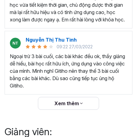
thêm ký hiệu tiền tệ, viết biểu thức hóa học - toán
học vừa tiết kiệm thời gian, chủ động được thời gian
học và loại bỏ dữ liệu trùng lặp.
mà lại rất hữu hiệu và có tính ứng dụng cao, học
Tổng hợp thủ thuật với hàm, công thức bao gồm
xong làm được ngay ạ. Em rất hài lòng với khóa học.
cách tắt/mở gợi ý khi viết hàm, đặt tên và sử dụng
tên trong công thức và các hàm tính toán theo thời
Nguyễn Thị Thu Tình
gian.
09:22 27/03/2022
Tổng hợp hàm, công thức tính toán theo thời gian
như hàm tính toán theo tháng, tuổi, ngày hết hạn
Ngoại trừ 3 bài cuối, các bài khác đều ok, thầy giảng
hợp đồng,...
dễ hiểu, bài học rất hữu ích, ứng dụng vào công việc
Hướng dẫn dùng các hàm và công thức nâng cao
của mình. Mình nghĩ Gitiho nên thay thế 3 bài cuối
như
SUM, SUMIFS, VLOOKUP, INDEX
, và các thủ
bằng các bài khác. Dù sao cũng tiếp tục ủng hộ
thuật hay trong Excel khác với hàm và công thức.
Gitiho.
Những thiết lập chế độ làm việc trên Excel như thiết
lập theme, background, in ấn, và các thanh, tiêu đề,
Xem thêm
đường kẻ lưới trong Excel.
Hình khối, Biểu đồ trong Excel: Vẽ biểu đồ trong ô,
tạo biểu đồ động, cố định các đối tượng hình khối,
Giảng viên:
và gán nội dung văn bản vào hình khối.
Một số thủ thuật hữu ích khác trong Excel như: khóa