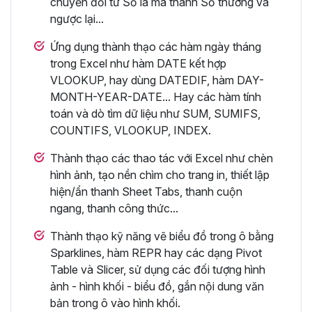
chuyển đổi từ Số la mã thành Số thường và
ngược lại...
Ứng dụng thành thạo các hàm ngày tháng
trong Excel như hàm DATE kết hợp
VLOOKUP, hay dùng DATEDIF, hàm DAY-
MONTH-YEAR-DATE... Hay các hàm tính
toán và dò tìm dữ liệu như SUM, SUMIFS,
COUNTIFS, VLOOKUP, INDEX.
Thành thạo các thao tác với Excel như chèn
hình ảnh, tạo nền chìm cho trang in, thiết lập
hiện/ẩn thanh Sheet Tabs, thanh cuộn
ngang, thanh công thức...
Thành thạo kỹ năng vẽ biểu đồ trong ô bằng
Sparklines, hàm REPR hay các dạng Pivot
Table và Slicer, sử dụng các đối tượng hình
ảnh - hình khối - biểu đồ, gắn nội dung văn
bản trong ô vào hình khối.