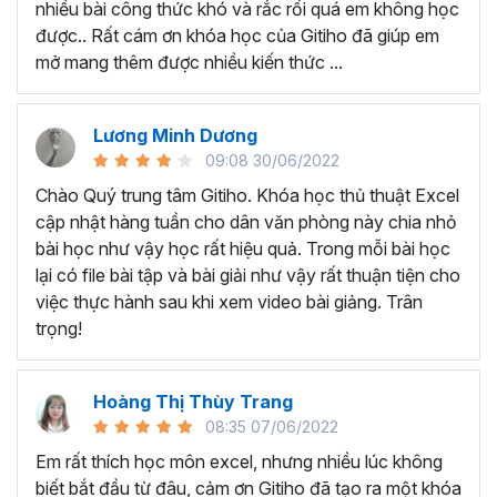
nhiều bài công thức khó và rắc rối quá em không học
Nếu có bất cứ thắc mắc nào liên quan đến tới
khóa học
được.. Rất cám ơn khóa học của Gitiho đã giúp em
EXG02 - Thủ thuật Excel cập nhật hàng tuần
bạn hãy
mở mang thêm được nhiều kiến thức ...
để kết nối cho Gitiho qua hotline 0774 116 285 để được
tư vấn chi tiết nhé.
Nội dung bài giảng trong khóa
Lương Minh Dương
09:08 30/06/2022
học thủ thuật trên Excel của
Chào Quý trung tâm Gitiho. Khóa học thủ thuật Excel
Gitiho?
cập nhật hàng tuần cho dân văn phòng này chia nhỏ
bài học như vậy học rất hiệu quả. Trong mỗi bài học
Khóa học Thủ thuật Excel cập nhật các mẹo Excel văn
lại có file bài tập và bài giải như vậy rất thuận tiện cho
phòng hàng tuần, bạn có thể được update những nội
việc thực hành sau khi xem video bài giảng. Trân
dung mới nhất về tin học văn phòng như sau:
trọng!
Định dạng nhanh bằng công cụ
Format Painter
và
Cell Styles
, sắp xếp bảng tính, thay đổi thiết lập tính
Hoàng Thị Thùy Trang
toán, các thủ thuật excel tính tổng, đặt tên nhanh
08:35 07/06/2022
cho bảng tính, hiển thị công thức trong ô, tạo ghi
chú và cố định dòng - cột.
Em rất thích học môn excel, nhưng nhiều lúc không
Kỹ thuật định dạng và xử lý dữ liệu bao gồm tự động
biết bắt đầu từ đâu, cảm ơn Gitiho đã tạo ra một khóa