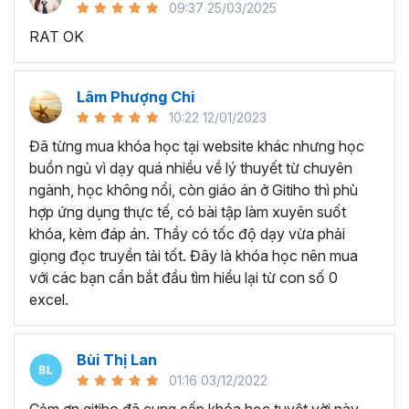
09:37 25/03/2025
sử dụng Excel sẽ tốn nhiều thời gian, công sức để xử lý
RAT OK
công việc. Hơn nữa, chúng ta cũng không biết những thứ
mình đang thực hiện đúng hay không.
Hiện nay
100% các doanh nghiệp tại Việt Nam
đều
Lâm Phượng Chi
cần tới kỹ năng Excel khi ứng tuyển vào vị trí kế toán, xử
10:22 12/01/2023
lý dữ liệu, bán hàng, quản lý, nhân viên ngân hàng, tài
Đã từng mua khóa học tại website khác nhưng học
chính... Mỗi cấp độ sẽ có yêu cầu thành thạo Excel xử lý
buồn ngủ vì dạy quá nhiều về lý thuyết từ chuyên
công việc khác nhau.
ngành, học không nổi, còn giáo án ở Gitiho thì phù
Chính vì điều đó Gitiho đã mở khóa học về
Thủ thuật
hợp ứng dụng thực tế, có bài tập làm xuyên suốt
Excel cập nhật hàng tuần - EXG02
với hơn
7h+ học
khóa, kèm đáp án. Thầy có tốc độ dạy vừa phải
cùng với
92 tài liệu đính kèm
bạn sẽ nhận được nhiều lợi
giọng đọc truyền tải tốt. Đây là khóa học nên mua
ích vô tận như:
với các bạn cần bắt đầu tìm hiểu lại từ con số 0
excel.
Giảng viên là những người có trình độ chuyên môn
cao, kinh nghiệm thực tiễn dày dặn đã và đang đào
tạo trực tiếp cho nhiều đơn vị lớn như
Vietinbank,
Bùi Thị Lan
VPBank, FPT software, Vietcombank, MIC, Tập
01:16 03/12/2022
đoàn Thành Công, TH True Milk
,… sẽ giúp bạn