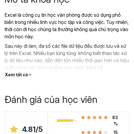
Excel là công cụ tin học văn phòng được sử dụng phổ
biến trong nhiều lĩnh vực học tập và công việc. Tuy nhiên,
thời còn đi học chúng ta thường không quá chú trọng vào
môn học này.
Sau này đi làm, đa số các file dữ liệu đều được lưu và xử
lý trên Excel. Nhiều bạn lúng túng không biết thao tác xử
lý dữ liệu như nào, dẫn đến tốn nhiều thời gian hơn và hiệu
suất công việc giảm xuống một cách đáng kể.
Xem tất cả
?
Nếu như bạn:
Đang dùng Excel trong công việc nhưng chưa hiệu
quả, kiến thức cóp nhặt “vụn vặt”, không bài bản.
Đánh giá của học viên
Hoặc trước đây chỉ học lý thuyết nên không biết
áp dụng vào thực tế công việc như nào.
Hoặc đã có kiến thức cơ bản về Excel và đang
83
muốn nâng cao kỹ năng của mình lên.
%
4.81/5
15