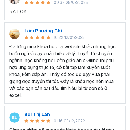
09:37 25/03/2025
sử dụng Excel sẽ tốn nhiều thời gian, công sức để xử lý
RAT OK
công việc. Hơn nữa, chúng ta cũng không biết những thứ
mình đang thực hiện đúng hay không.
Hiện nay
100% các doanh nghiệp tại Việt Nam
đều
Lâm Phượng Chi
cần tới kỹ năng Excel khi ứng tuyển vào vị trí kế toán, xử
10:22 12/01/2023
lý dữ liệu, bán hàng, quản lý, nhân viên ngân hàng, tài
Đã từng mua khóa học tại website khác nhưng học
chính... Mỗi cấp độ sẽ có yêu cầu thành thạo Excel xử lý
buồn ngủ vì dạy quá nhiều về lý thuyết từ chuyên
công việc khác nhau.
ngành, học không nổi, còn giáo án ở Gitiho thì phù
Chính vì điều đó Gitiho đã mở khóa học về
Thủ thuật
hợp ứng dụng thực tế, có bài tập làm xuyên suốt
Excel cập nhật hàng tuần - EXG02
với hơn
7h+ học
khóa, kèm đáp án. Thầy có tốc độ dạy vừa phải
cùng với
92 tài liệu đính kèm
bạn sẽ nhận được nhiều lợi
giọng đọc truyền tải tốt. Đây là khóa học nên mua
ích vô tận như:
với các bạn cần bắt đầu tìm hiểu lại từ con số 0
excel.
Giảng viên là những người có trình độ chuyên môn
cao, kinh nghiệm thực tiễn dày dặn đã và đang đào
tạo trực tiếp cho nhiều đơn vị lớn như
Vietinbank,
Bùi Thị Lan
VPBank, FPT software, Vietcombank, MIC, Tập
01:16 03/12/2022
đoàn Thành Công, TH True Milk
,… sẽ giúp bạn