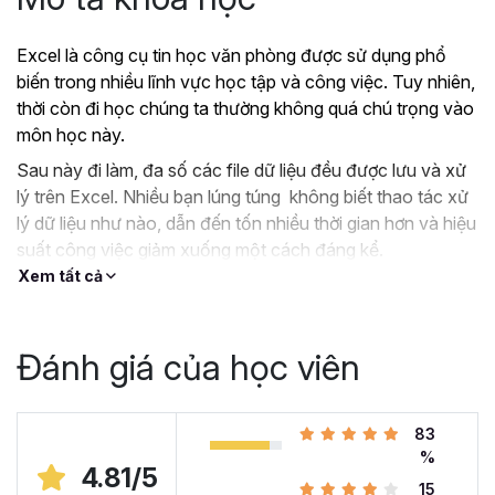
Excel là công cụ tin học văn phòng được sử dụng phổ
biến trong nhiều lĩnh vực học tập và công việc. Tuy nhiên,
thời còn đi học chúng ta thường không quá chú trọng vào
môn học này.
Sau này đi làm, đa số các file dữ liệu đều được lưu và xử
lý trên Excel. Nhiều bạn lúng túng không biết thao tác xử
lý dữ liệu như nào, dẫn đến tốn nhiều thời gian hơn và hiệu
suất công việc giảm xuống một cách đáng kể.
Xem tất cả
?
Nếu như bạn:
Đang dùng Excel trong công việc nhưng chưa hiệu
quả, kiến thức cóp nhặt “vụn vặt”, không bài bản.
Đánh giá của học viên
Hoặc trước đây chỉ học lý thuyết nên không biết
áp dụng vào thực tế công việc như nào.
Hoặc đã có kiến thức cơ bản về Excel và đang
83
muốn nâng cao kỹ năng của mình lên.
%
4.81/5
15