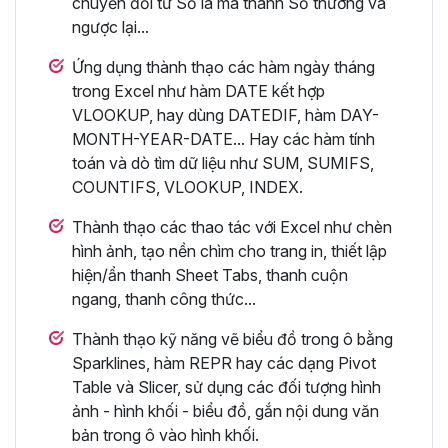
chuyển đổi từ Số la mã thành Số thường và
ngược lại...
Ứng dụng thành thạo các hàm ngày tháng
trong Excel như hàm DATE kết hợp
VLOOKUP, hay dùng DATEDIF, hàm DAY-
MONTH-YEAR-DATE... Hay các hàm tính
toán và dò tìm dữ liệu như SUM, SUMIFS,
COUNTIFS, VLOOKUP, INDEX.
Thành thạo các thao tác với Excel như chèn
hình ảnh, tạo nền chìm cho trang in, thiết lập
hiện/ẩn thanh Sheet Tabs, thanh cuộn
ngang, thanh công thức...
Thành thạo kỹ năng vẽ biểu đồ trong ô bằng
Sparklines, hàm REPR hay các dạng Pivot
Table và Slicer, sử dụng các đối tượng hình
ảnh - hình khối - biểu đồ, gắn nội dung văn
bản trong ô vào hình khối.