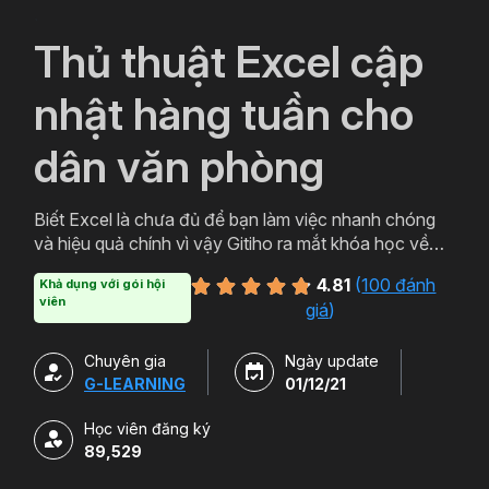
`
Thủ thuật Excel cập
nhật hàng tuần cho
dân văn phòng
Biết Excel là chưa đủ để bạn làm việc nhanh chóng
và hiệu quả chính vì vậy Gitiho ra mắt khóa học về
thủ thuật Excel. Qua khóa học của Gitiho người làm
4.81
(
100 đánh
Khả dụng với gói hội
văn phòng sẽ tự tin thao tác về những hàm, công cụ
viên
giá
)
trong Excel và ứng dụng để giải quyết công việc một
cách nhanh chóng .
Chuyên gia
Ngày update
G-LEARNING
01/12/21
Học viên đăng ký
89,529