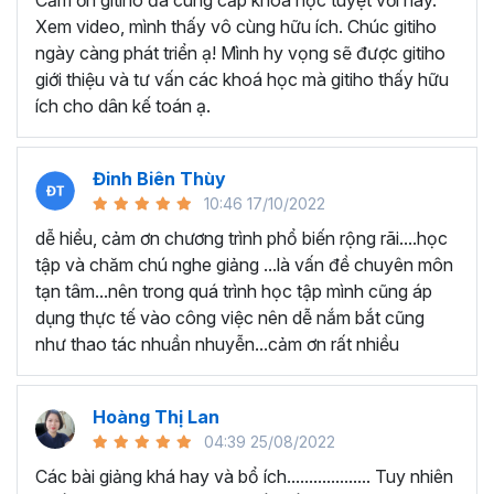
Cảm ơn gitiho đã cung cấp khóa học tuyệt vời này.
thành thạo kỹ năng sử dụng Excel nhanh chóng.
Xem video, mình thấy vô cùng hữu ích. Chúc gitiho
Học nhanh nhưng nhớ lâu bởi luôn có các bài tập
ngày càng phát triển ạ! Mình hy vọng sẽ được gitiho
thực hành kèm với lý thuyết.
giới thiệu và tư vấn các khoá học mà gitiho thấy hữu
Các video bài giảng được xây dựng dựa trên các
ích cho dân kế toán ạ.
chủ đề cụ thể, đồng thời chú trọng tối đa đến tính
ứng dụng cao. Đặc biệt, bộ video
các thủ thuật
trong Excel 2013, 2016, 2019
và nhiều phiên bản
Đinh Biên Thùy
khác, phù hợp với tất cả mọi đối tượng muốn tỏa
10:46 17/10/2022
sáng nơi công sở với thủ thuật Excel nâng cao thông
dễ hiểu, cảm ơn chương trình phổ biến rộng rãi....học
minh và tạo kết quả bất ngờ trong công việc.
tập và chăm chú nghe giảng ...là vấn đề chuyên môn
Bạn sẽ tự tin xử lý được mọi việc trên các công cụ
tạn tâm...nên trong quá trình học tập mình cũng áp
Excel một cách chuyên nghiệp giúp đẩy nhân được
dụng thực tế vào công việc nên dễ nắm bắt cũng
tiến độ công việc, nâng cao hiệu suất làm việc lên
như thao tác nhuần nhuyễn...cảm ơn rất nhiều
tới 5 lần.
Đặc biệt khi
đăng ký khóa học EXG02
học viên sẽ có cơ
hội nhận ưu đãi sở hữu trọn đời chỉ với
199.000đ
. Thao
Hoàng Thị Lan
tác đăng ký khá đơn giản, bạn chỉ cần nhấn vào ĐĂNG
04:39 25/08/2022
KÝ HỌC NGAY khóa học EXG08 trên gitiho.com là xong.
Các bài giảng khá hay và bổ ích................... Tuy nhiên