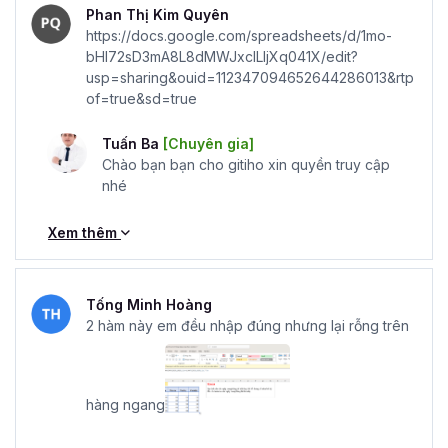
Phan Thị Kim Quyên
https://docs.google.com/spreadsheets/d/1mo-
bHI72sD3mA8L8dMWJxclLIjXq041X/edit?
usp=sharing&ouid=112347094652644286013&rtp
of=true&sd=true
Tuấn Ba
[Chuyên gia]
Chào bạn bạn cho gitiho xin quyền truy cập
nhé
Xem thêm
Tống Minh Hoàng
2 hàm này em đều nhập đúng nhưng lại rỗng trên
hàng ngang