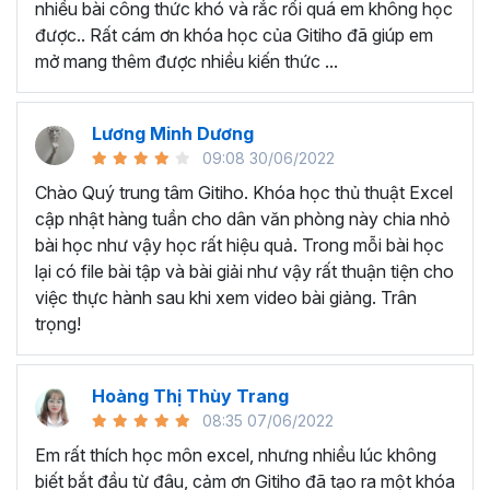
nhiều bài công thức khó và rắc rối quá em không học
Nếu có bất cứ thắc mắc nào liên quan đến tới
khóa học
được.. Rất cám ơn khóa học của Gitiho đã giúp em
EXG02 - Thủ thuật Excel cập nhật hàng tuần
bạn hãy
mở mang thêm được nhiều kiến thức ...
để kết nối cho Gitiho qua hotline 0774 116 285 để được
tư vấn chi tiết nhé.
Nội dung bài giảng trong khóa
Lương Minh Dương
09:08 30/06/2022
học thủ thuật trên Excel của
Chào Quý trung tâm Gitiho. Khóa học thủ thuật Excel
Gitiho?
cập nhật hàng tuần cho dân văn phòng này chia nhỏ
bài học như vậy học rất hiệu quả. Trong mỗi bài học
Khóa học Thủ thuật Excel cập nhật các mẹo Excel văn
lại có file bài tập và bài giải như vậy rất thuận tiện cho
phòng hàng tuần, bạn có thể được update những nội
việc thực hành sau khi xem video bài giảng. Trân
dung mới nhất về tin học văn phòng như sau:
trọng!
Định dạng nhanh bằng công cụ
Format Painter
và
Cell Styles
, sắp xếp bảng tính, thay đổi thiết lập tính
Hoàng Thị Thùy Trang
toán, các thủ thuật excel tính tổng, đặt tên nhanh
08:35 07/06/2022
cho bảng tính, hiển thị công thức trong ô, tạo ghi
chú và cố định dòng - cột.
Em rất thích học môn excel, nhưng nhiều lúc không
Kỹ thuật định dạng và xử lý dữ liệu bao gồm tự động
biết bắt đầu từ đâu, cảm ơn Gitiho đã tạo ra một khóa