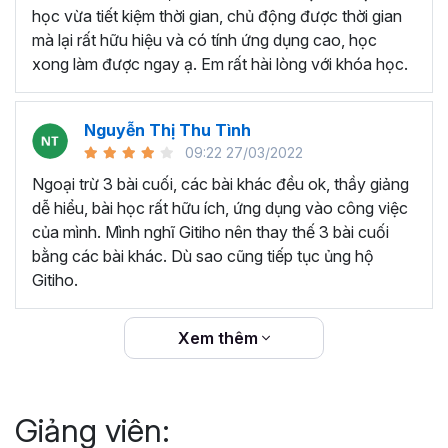
thêm ký hiệu tiền tệ, viết biểu thức hóa học - toán
học vừa tiết kiệm thời gian, chủ động được thời gian
học và loại bỏ dữ liệu trùng lặp.
mà lại rất hữu hiệu và có tính ứng dụng cao, học
Tổng hợp thủ thuật với hàm, công thức bao gồm
xong làm được ngay ạ. Em rất hài lòng với khóa học.
cách tắt/mở gợi ý khi viết hàm, đặt tên và sử dụng
tên trong công thức và các hàm tính toán theo thời
Nguyễn Thị Thu Tình
gian.
09:22 27/03/2022
Tổng hợp hàm, công thức tính toán theo thời gian
như hàm tính toán theo tháng, tuổi, ngày hết hạn
Ngoại trừ 3 bài cuối, các bài khác đều ok, thầy giảng
hợp đồng,...
dễ hiểu, bài học rất hữu ích, ứng dụng vào công việc
Hướng dẫn dùng các hàm và công thức nâng cao
của mình. Mình nghĩ Gitiho nên thay thế 3 bài cuối
như
SUM, SUMIFS, VLOOKUP, INDEX
, và các thủ
bằng các bài khác. Dù sao cũng tiếp tục ủng hộ
thuật hay trong Excel khác với hàm và công thức.
Gitiho.
Những thiết lập chế độ làm việc trên Excel như thiết
lập theme, background, in ấn, và các thanh, tiêu đề,
Xem thêm
đường kẻ lưới trong Excel.
Hình khối, Biểu đồ trong Excel: Vẽ biểu đồ trong ô,
tạo biểu đồ động, cố định các đối tượng hình khối,
Giảng viên:
và gán nội dung văn bản vào hình khối.
Một số thủ thuật hữu ích khác trong Excel như: khóa