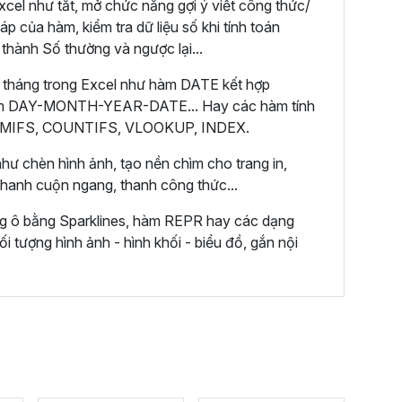
cel như tắt, mở chức năng gợi ý viết công thức/
áp của hàm, kiểm tra dữ liệu số khi tính toán
 thành Số thường và ngược lại...
 tháng trong Excel như hàm DATE kết hợp
m DAY-MONTH-YEAR-DATE... Hay các hàm tính
 SUMIFS, COUNTIFS, VLOOKUP, INDEX.
hư chèn hình ảnh, tạo nền chìm cho trang in,
 thanh cuộn ngang, thanh công thức...
ng ô bằng Sparklines, hàm REPR hay các dạng
ối tượng hình ảnh - hình khối - biểu đồ, gắn nội