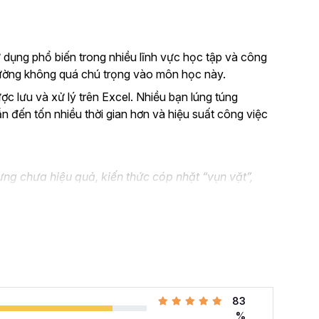
 dụng phổ biến trong nhiều lĩnh vực học tập và công
thường không quá chú trọng vào môn học này.
ược lưu và xử lý trên Excel. Nhiều bạn lúng túng
ẫn đến tốn nhiều thời gian hơn và hiệu suất công việc
ng chưa hiệu quả, kiến thức cóp nhặt “vụn vặt”,
n không biết áp dụng vào thực tế công việc như nào.
el và đang muốn nâng cao kỹ năng của mình lên.
 cả những khó khăn mà bạn gặp phải khi đi làm với khóa
hàng tuần cho dân văn phòng
với 107 bài giảng
83
i quyết công việc theo cách thông minh, nhanh chóng,
%