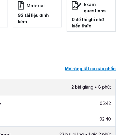
Exam
Material
questions
92 tài liệu đính
0 đề thi ghi nhớ
kèm
kiến thức
Mở rộng tất cả các phần
2 bài giảng • 8 phút
p
05:42
02:40
Excel
23 bài giảng • 1 giờ 2 phút