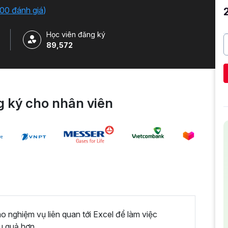
iải quyết công việc một cách nhanh chóng .
00 đánh giá
)
Học viên đăng ký
89,572
 ký cho nhân viên
nghiệm vụ liên quan tới Excel để làm việc
u quả hơn.