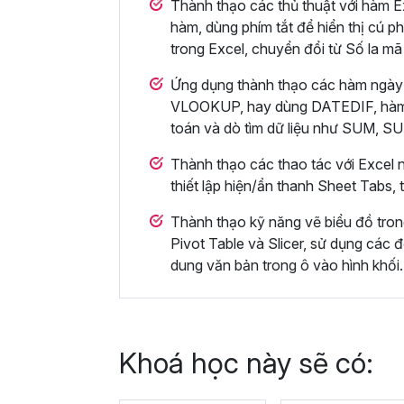
Thành thạo các thủ thuật với hàm Ex
hàm, dùng phím tắt để hiển thị cú ph
trong Excel, chuyển đổi từ Số la mã
Ứng dụng thành thạo các hàm ngày
VLOOKUP, hay dùng DATEDIF, hà
toán và dò tìm dữ liệu như SUM,
Thành thạo các thao tác với Excel n
thiết lập hiện/ẩn thanh Sheet Tabs,
Thành thạo kỹ năng vẽ biểu đồ tro
Pivot Table và Slicer, sử dụng các đ
dung văn bản trong ô vào hình khối.
Khoá học này sẽ có: