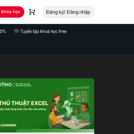
t khóa học
Đăng ký/ Đăng nhập
 70%
Tuyển tập khoá học free