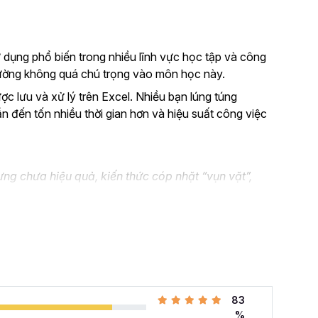
 dụng phổ biến trong nhiều lĩnh vực học tập và công
thường không quá chú trọng vào môn học này.
ược lưu và xử lý trên Excel. Nhiều bạn lúng túng
ẫn đến tốn nhiều thời gian hơn và hiệu suất công việc
ng chưa hiệu quả, kiến thức cóp nhặt “vụn vặt”,
n không biết áp dụng vào thực tế công việc như nào.
el và đang muốn nâng cao kỹ năng của mình lên.
 cả những khó khăn mà bạn gặp phải khi đi làm với khóa
hàng tuần cho dân văn phòng
với 107 bài giảng
83
i quyết công việc theo cách thông minh, nhanh chóng,
%