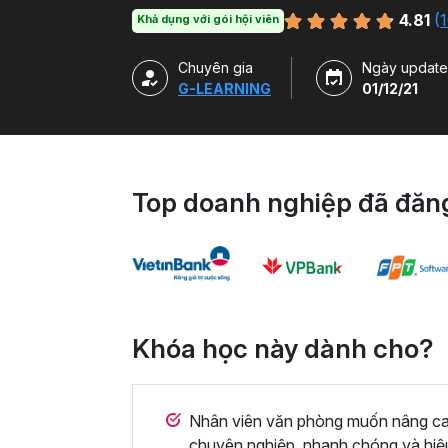
hàm, công cụ trong Excel và ứng dụng để g
4.81
(
1
Khả dụng với gói hội viên
Chuyên gia
Ngày update
G-LEARNING
01/12/21
Top doanh nghiệp đã đăng
Khóa học này dành cho?
Nhân viên văn phòng muốn nâng cao 
chuyên nghiệp, nhanh chóng và hiệ