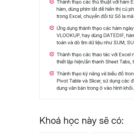
Thành thạo các thủ thuật với hàm Ex
hàm, dùng phím tắt để hiển thị cú ph
trong Excel, chuyển đổi từ Số la mã
Ứng dụng thành thạo các hàm ngày
VLOOKUP, hay dùng DATEDIF, hà
toán và dò tìm dữ liệu như SUM,
Thành thạo các thao tác với Excel n
thiết lập hiện/ẩn thanh Sheet Tabs,
Thành thạo kỹ năng vẽ biểu đồ tro
Pivot Table và Slicer, sử dụng các đ
dung văn bản trong ô vào hình khối.
Khoá học này sẽ có: