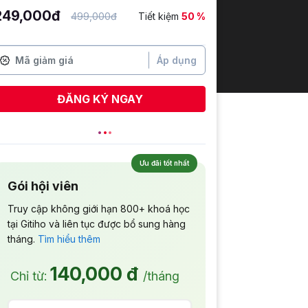
249,000đ
499,000đ
Tiết kiệm
50 %
Áp dụng
ĐĂNG KÝ NGAY
Ưu đãi tốt nhất
Gói hội viên
Truy cập không giới hạn 800+ khoá học
tại Gitiho và liên tục được bổ sung hàng
tháng.
Tìm hiểu thêm
140,000 đ
Chỉ từ:
/tháng