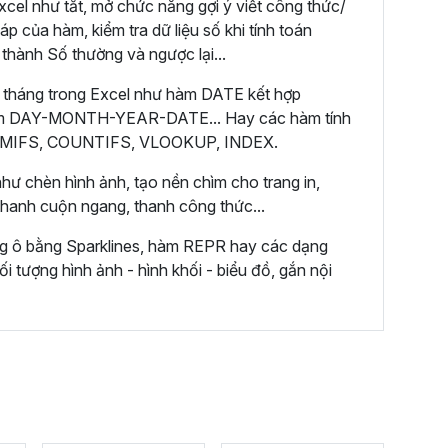
cel như tắt, mở chức năng gợi ý viết công thức/
áp của hàm, kiểm tra dữ liệu số khi tính toán
 thành Số thường và ngược lại...
 tháng trong Excel như hàm DATE kết hợp
m DAY-MONTH-YEAR-DATE... Hay các hàm tính
 SUMIFS, COUNTIFS, VLOOKUP, INDEX.
hư chèn hình ảnh, tạo nền chìm cho trang in,
 thanh cuộn ngang, thanh công thức...
ng ô bằng Sparklines, hàm REPR hay các dạng
ối tượng hình ảnh - hình khối - biểu đồ, gắn nội