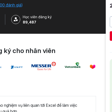
iải quyết công việc một cách nhanh chóng .
00 đánh giá
)
Học viên đăng ký
89,487
 ký cho nhân viên
nghiệm vụ liên quan tới Excel để làm việc
u quả hơn.