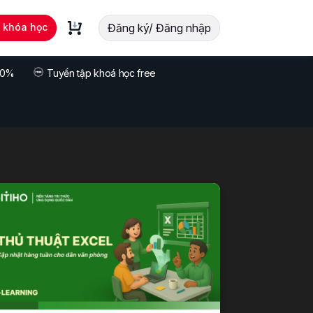
t khóa học
Đăng ký/ Đăng nhập
 70%
Tuyển tập khoá học free