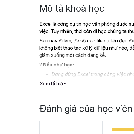
Mô tả khoá học
Excel là công cụ tin học văn phòng được sử
việc. Tuy nhiên, thời còn đi học chúng ta 
Sau này đi làm, đa số các file dữ liệu đều đ
không biết thao tác xử lý dữ liệu như nào, d
giảm xuống một cách đáng kể.
?
Nếu như bạn:
Đang dùng Excel trong công việc như
không bài bản.
Xem tất cả
Hoặc trước đây chỉ học lý thuyết nê
Hoặc đã có kiến thức cơ bản về Exc
Đánh giá của học viên
Thì Gitiho ở đây để giúp bạn giải quyết tất
học
EXG02 - Thủ thuật Excel cập nhật 
trong 8 giờ.
Hoàn thành khóa học, bạn có thể tự tin giả