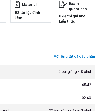
Exam
Material
questions
92 tài liệu đính
0 đề thi ghi nhớ
kèm
kiến thức
Mở rộng tất cả các phần
2 bài giảng • 8 phút
p
05:42
02:40
Excel
23 bài giảng • 1 giờ 2 phút