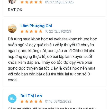
09:37 25/03/2025
sử dụng Excel sẽ tốn nhiều thời gian, công sức để xử lý
RAT OK
công việc. Hơn nữa, chúng ta cũng không biết những thứ
mình đang thực hiện đúng hay không.
Hiện nay
100% các doanh nghiệp tại Việt Nam
đều
Lâm Phượng Chi
cần tới kỹ năng Excel khi ứng tuyển vào vị trí kế toán, xử
10:22 12/01/2023
lý dữ liệu, bán hàng, quản lý, nhân viên ngân hàng, tài
Đã từng mua khóa học tại website khác nhưng học
chính... Mỗi cấp độ sẽ có yêu cầu thành thạo Excel xử lý
buồn ngủ vì dạy quá nhiều về lý thuyết từ chuyên
công việc khác nhau.
ngành, học không nổi, còn giáo án ở Gitiho thì phù
Chính vì điều đó Gitiho đã mở khóa học về
Thủ thuật
hợp ứng dụng thực tế, có bài tập làm xuyên suốt
Excel cập nhật hàng tuần - EXG02
với hơn
7h+ học
khóa, kèm đáp án. Thầy có tốc độ dạy vừa phải
cùng với
92 tài liệu đính kèm
bạn sẽ nhận được nhiều lợi
giọng đọc truyền tải tốt. Đây là khóa học nên mua
ích vô tận như:
với các bạn cần bắt đầu tìm hiểu lại từ con số 0
excel.
Giảng viên là những người có trình độ chuyên môn
cao, kinh nghiệm thực tiễn dày dặn đã và đang đào
tạo trực tiếp cho nhiều đơn vị lớn như
Vietinbank,
Bùi Thị Lan
VPBank, FPT software, Vietcombank, MIC, Tập
01:16 03/12/2022
đoàn Thành Công, TH True Milk
,… sẽ giúp bạn