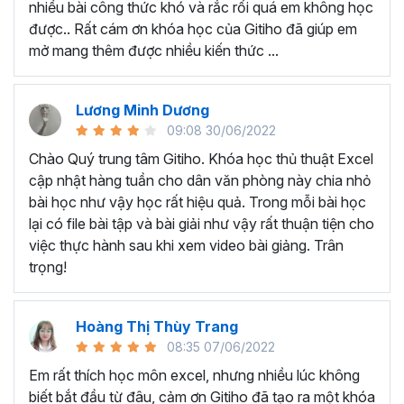
nhiều bài công thức khó và rắc rối quá em không học
Nếu có bất cứ thắc mắc nào liên quan đến tới
khóa học
được.. Rất cám ơn khóa học của Gitiho đã giúp em
EXG02 - Thủ thuật Excel cập nhật hàng tuần
bạn hãy
mở mang thêm được nhiều kiến thức ...
để kết nối cho Gitiho qua hotline 0774 116 285 để được
tư vấn chi tiết nhé.
Nội dung bài giảng trong khóa
Lương Minh Dương
09:08 30/06/2022
học thủ thuật trên Excel của
Chào Quý trung tâm Gitiho. Khóa học thủ thuật Excel
Gitiho?
cập nhật hàng tuần cho dân văn phòng này chia nhỏ
bài học như vậy học rất hiệu quả. Trong mỗi bài học
Khóa học Thủ thuật Excel cập nhật các mẹo Excel văn
lại có file bài tập và bài giải như vậy rất thuận tiện cho
phòng hàng tuần, bạn có thể được update những nội
việc thực hành sau khi xem video bài giảng. Trân
dung mới nhất về tin học văn phòng như sau:
trọng!
Định dạng nhanh bằng công cụ
Format Painter
và
Cell Styles
, sắp xếp bảng tính, thay đổi thiết lập tính
Hoàng Thị Thùy Trang
toán, các thủ thuật excel tính tổng, đặt tên nhanh
08:35 07/06/2022
cho bảng tính, hiển thị công thức trong ô, tạo ghi
chú và cố định dòng - cột.
Em rất thích học môn excel, nhưng nhiều lúc không
Kỹ thuật định dạng và xử lý dữ liệu bao gồm tự động
biết bắt đầu từ đâu, cảm ơn Gitiho đã tạo ra một khóa