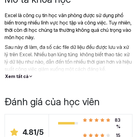
Excel là công cụ tin học văn phòng được sử dụng phổ
biến trong nhiều lĩnh vực học tập và công việc. Tuy nhiên,
thời còn đi học chúng ta thường không quá chú trọng vào
môn học này.
Sau này đi làm, đa số các file dữ liệu đều được lưu và xử
lý trên Excel. Nhiều bạn lúng túng không biết thao tác xử
lý dữ liệu như nào, dẫn đến tốn nhiều thời gian hơn và hiệu
suất công việc giảm xuống một cách đáng kể.
Xem tất cả
?
Nếu như bạn:
Đang dùng Excel trong công việc nhưng chưa hiệu
quả, kiến thức cóp nhặt “vụn vặt”, không bài bản.
Đánh giá của học viên
Hoặc trước đây chỉ học lý thuyết nên không biết
áp dụng vào thực tế công việc như nào.
Hoặc đã có kiến thức cơ bản về Excel và đang
83
muốn nâng cao kỹ năng của mình lên.
%
4.81/5
15