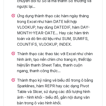
chuyển đổi từ Số la mã thành Số thường và
ngược lại...
Ứng dụng thành thạo các hàm ngày tháng
trong Excel như hàm DATE kết hợp
VLOOKUP, hay dùng DATEDIF, hàm DAY-
MONTH-YEAR-DATE... Hay các hàm tính
toán và dò tìm dữ liệu như SUM, SUMIFS,
COUNTIFS, VLOOKUP, INDEX.
Thành thạo các thao tác với Excel như chèn
hình ảnh, tạo nền chìm cho trang in, thiết lập
hiện/ẩn thanh Sheet Tabs, thanh cuộn
ngang, thanh công thức...
Thành thạo kỹ năng vẽ biểu đồ trong ô bằng
Sparklines, hàm REPR hay các dạng Pivot
Table và Slicer, sử dụng các đối tượng hình
ảnh - hình khối - biểu đồ, gắn nội dung văn
bản trong ô vào hình khối.