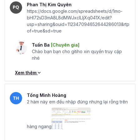
Phan Thị Kim Quyên
https://docs.google.com/spreadsheets/d/1mo-
bHI72sD3mA8L8dMWJxclLIjXq041X/edit?
usp=sharing&ouid=112347094652644286013&rtp
of=true&sd=true
Tuấn Ba
[Chuyên gia]
Chào bạn bạn cho gitiho xin quyền truy cập
nhé
Xem thêm
Tống Minh Hoàng
2 hàm này em đều nhập đúng nhưng lại rỗng trên
hàng ngang