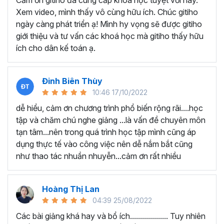
Cảm ơn gitiho đã cung cấp khóa học tuyệt vời này.
thành thạo kỹ năng sử dụng Excel nhanh chóng.
Xem video, mình thấy vô cùng hữu ích. Chúc gitiho
Học nhanh nhưng nhớ lâu bởi luôn có các bài tập
ngày càng phát triển ạ! Mình hy vọng sẽ được gitiho
thực hành kèm với lý thuyết.
giới thiệu và tư vấn các khoá học mà gitiho thấy hữu
Các video bài giảng được xây dựng dựa trên các
ích cho dân kế toán ạ.
chủ đề cụ thể, đồng thời chú trọng tối đa đến tính
ứng dụng cao. Đặc biệt, bộ video
các thủ thuật
trong Excel 2013, 2016, 2019
và nhiều phiên bản
Đinh Biên Thùy
khác, phù hợp với tất cả mọi đối tượng muốn tỏa
10:46 17/10/2022
sáng nơi công sở với thủ thuật Excel nâng cao thông
dễ hiểu, cảm ơn chương trình phổ biến rộng rãi....học
minh và tạo kết quả bất ngờ trong công việc.
tập và chăm chú nghe giảng ...là vấn đề chuyên môn
Bạn sẽ tự tin xử lý được mọi việc trên các công cụ
tạn tâm...nên trong quá trình học tập mình cũng áp
Excel một cách chuyên nghiệp giúp đẩy nhân được
dụng thực tế vào công việc nên dễ nắm bắt cũng
tiến độ công việc, nâng cao hiệu suất làm việc lên
như thao tác nhuần nhuyễn...cảm ơn rất nhiều
tới 5 lần.
Đặc biệt khi
đăng ký khóa học EXG02
học viên sẽ có cơ
hội nhận ưu đãi sở hữu trọn đời chỉ với
199.000đ
. Thao
Hoàng Thị Lan
tác đăng ký khá đơn giản, bạn chỉ cần nhấn vào ĐĂNG
04:39 25/08/2022
KÝ HỌC NGAY khóa học EXG08 trên gitiho.com là xong.
Các bài giảng khá hay và bổ ích................... Tuy nhiên