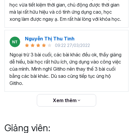
thêm ký hiệu tiền tệ, viết biểu thức hóa học - toán
học vừa tiết kiệm thời gian, chủ động được thời gian
học và loại bỏ dữ liệu trùng lặp.
mà lại rất hữu hiệu và có tính ứng dụng cao, học
Tổng hợp thủ thuật với hàm, công thức bao gồm
xong làm được ngay ạ. Em rất hài lòng với khóa học.
cách tắt/mở gợi ý khi viết hàm, đặt tên và sử dụng
tên trong công thức và các hàm tính toán theo thời
Nguyễn Thị Thu Tình
gian.
09:22 27/03/2022
Tổng hợp hàm, công thức tính toán theo thời gian
như hàm tính toán theo tháng, tuổi, ngày hết hạn
Ngoại trừ 3 bài cuối, các bài khác đều ok, thầy giảng
hợp đồng,...
dễ hiểu, bài học rất hữu ích, ứng dụng vào công việc
Hướng dẫn dùng các hàm và công thức nâng cao
của mình. Mình nghĩ Gitiho nên thay thế 3 bài cuối
như
SUM, SUMIFS, VLOOKUP, INDEX
, và các thủ
bằng các bài khác. Dù sao cũng tiếp tục ủng hộ
thuật hay trong Excel khác với hàm và công thức.
Gitiho.
Những thiết lập chế độ làm việc trên Excel như thiết
lập theme, background, in ấn, và các thanh, tiêu đề,
Xem thêm
đường kẻ lưới trong Excel.
Hình khối, Biểu đồ trong Excel: Vẽ biểu đồ trong ô,
tạo biểu đồ động, cố định các đối tượng hình khối,
Giảng viên:
và gán nội dung văn bản vào hình khối.
Một số thủ thuật hữu ích khác trong Excel như: khóa