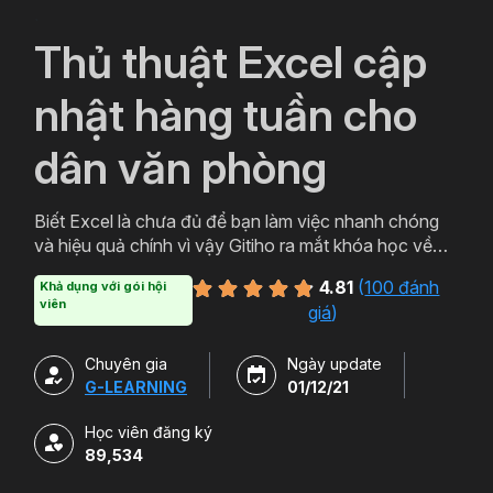
`
Thủ thuật Excel cập
nhật hàng tuần cho
dân văn phòng
Biết Excel là chưa đủ để bạn làm việc nhanh chóng
và hiệu quả chính vì vậy Gitiho ra mắt khóa học về
thủ thuật Excel. Qua khóa học của Gitiho người làm
4.81
(
100 đánh
Khả dụng với gói hội
văn phòng sẽ tự tin thao tác về những hàm, công cụ
viên
giá
)
trong Excel và ứng dụng để giải quyết công việc một
cách nhanh chóng .
Chuyên gia
Ngày update
G-LEARNING
01/12/21
Học viên đăng ký
89,534