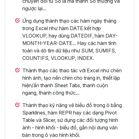
chuyển đổi từ Số la mã thành Số thường và
ngược lại...
Ứng dụng thành thạo các hàm ngày tháng
trong Excel như hàm DATE kết hợp
VLOOKUP, hay dùng DATEDIF, hàm DAY-
MONTH-YEAR-DATE... Hay các hàm tính
toán và dò tìm dữ liệu như SUM, SUMIFS,
COUNTIFS, VLOOKUP, INDEX.
Thành thạo các thao tác với Excel như chèn
hình ảnh, tạo nền chìm cho trang in, thiết lập
hiện/ẩn thanh Sheet Tabs, thanh cuộn
ngang, thanh công thức...
Thành thạo kỹ năng vẽ biểu đồ trong ô bằng
Sparklines, hàm REPR hay các dạng Pivot
Table và Slicer, sử dụng các đối tượng hình
ảnh - hình khối - biểu đồ, gắn nội dung văn
bản trong ô vào hình khối.