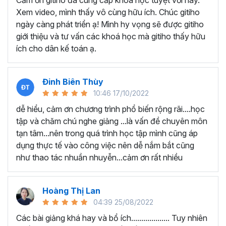
Cảm ơn gitiho đã cung cấp khóa học tuyệt vời này.
thành thạo kỹ năng sử dụng Excel nhanh chóng.
Xem video, mình thấy vô cùng hữu ích. Chúc gitiho
Học nhanh nhưng nhớ lâu bởi luôn có các bài tập
ngày càng phát triển ạ! Mình hy vọng sẽ được gitiho
thực hành kèm với lý thuyết.
giới thiệu và tư vấn các khoá học mà gitiho thấy hữu
Các video bài giảng được xây dựng dựa trên các
ích cho dân kế toán ạ.
chủ đề cụ thể, đồng thời chú trọng tối đa đến tính
ứng dụng cao. Đặc biệt, bộ video
các thủ thuật
trong Excel 2013, 2016, 2019
và nhiều phiên bản
Đinh Biên Thùy
khác, phù hợp với tất cả mọi đối tượng muốn tỏa
10:46 17/10/2022
sáng nơi công sở với thủ thuật Excel nâng cao thông
dễ hiểu, cảm ơn chương trình phổ biến rộng rãi....học
minh và tạo kết quả bất ngờ trong công việc.
tập và chăm chú nghe giảng ...là vấn đề chuyên môn
Bạn sẽ tự tin xử lý được mọi việc trên các công cụ
tạn tâm...nên trong quá trình học tập mình cũng áp
Excel một cách chuyên nghiệp giúp đẩy nhân được
dụng thực tế vào công việc nên dễ nắm bắt cũng
tiến độ công việc, nâng cao hiệu suất làm việc lên
như thao tác nhuần nhuyễn...cảm ơn rất nhiều
tới 5 lần.
Đặc biệt khi
đăng ký khóa học EXG02
học viên sẽ có cơ
hội nhận ưu đãi sở hữu trọn đời chỉ với
199.000đ
. Thao
Hoàng Thị Lan
tác đăng ký khá đơn giản, bạn chỉ cần nhấn vào ĐĂNG
04:39 25/08/2022
KÝ HỌC NGAY khóa học EXG08 trên gitiho.com là xong.
Các bài giảng khá hay và bổ ích................... Tuy nhiên