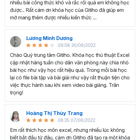
nhiều bài công thức khó và rắc rối quá em không học
Nếu có bất cứ thắc mắc nào liên quan đến tới
khóa học
được.. Rất cám ơn khóa học của Gitiho đã giúp em
EXG02 - Thủ thuật Excel cập nhật hàng tuần
bạn hãy
mở mang thêm được nhiều kiến thức ...
để kết nối cho Gitiho qua hotline 0774 116 285 để được
tư vấn chi tiết nhé.
Nội dung bài giảng trong khóa
Lương Minh Dương
09:08 30/06/2022
học thủ thuật trên Excel của
Chào Quý trung tâm Gitiho. Khóa học thủ thuật Excel
Gitiho?
cập nhật hàng tuần cho dân văn phòng này chia nhỏ
bài học như vậy học rất hiệu quả. Trong mỗi bài học
Khóa học Thủ thuật Excel cập nhật các mẹo Excel văn
lại có file bài tập và bài giải như vậy rất thuận tiện cho
phòng hàng tuần, bạn có thể được update những nội
việc thực hành sau khi xem video bài giảng. Trân
dung mới nhất về tin học văn phòng như sau:
trọng!
Định dạng nhanh bằng công cụ
Format Painter
và
Cell Styles
, sắp xếp bảng tính, thay đổi thiết lập tính
Hoàng Thị Thùy Trang
toán, các thủ thuật excel tính tổng, đặt tên nhanh
08:35 07/06/2022
cho bảng tính, hiển thị công thức trong ô, tạo ghi
chú và cố định dòng - cột.
Em rất thích học môn excel, nhưng nhiều lúc không
Kỹ thuật định dạng và xử lý dữ liệu bao gồm tự động
biết bắt đầu từ đâu, cảm ơn Gitiho đã tạo ra một khóa