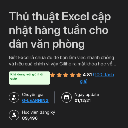
`
Thủ thuật Excel cập
nhật hàng tuần cho
dân văn phòng
Biết Excel là chưa đủ để bạn làm việc nhanh chóng
và hiệu quả chính vì vậy Gitiho ra mắt khóa học về
thủ thuật Excel. Qua khóa học của Gitiho người làm
4.81
(
100 đánh
Khả dụng với gói hội
văn phòng sẽ tự tin thao tác về những hàm, công cụ
viên
giá
)
trong Excel và ứng dụng để giải quyết công việc một
cách nhanh chóng .
Chuyên gia
Ngày update
G-LEARNING
01/12/21
Học viên đăng ký
89,496