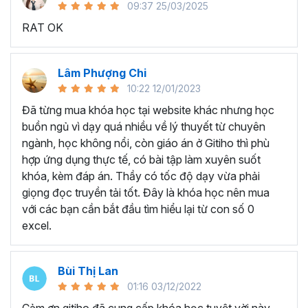
09:37 25/03/2025
sử dụng Excel sẽ tốn nhiều thời gian, công sức để xử lý
RAT OK
công việc. Hơn nữa, chúng ta cũng không biết những thứ
mình đang thực hiện đúng hay không.
Hiện nay
100% các doanh nghiệp tại Việt Nam
đều
Lâm Phượng Chi
cần tới kỹ năng Excel khi ứng tuyển vào vị trí kế toán, xử
10:22 12/01/2023
lý dữ liệu, bán hàng, quản lý, nhân viên ngân hàng, tài
Đã từng mua khóa học tại website khác nhưng học
chính... Mỗi cấp độ sẽ có yêu cầu thành thạo Excel xử lý
buồn ngủ vì dạy quá nhiều về lý thuyết từ chuyên
công việc khác nhau.
ngành, học không nổi, còn giáo án ở Gitiho thì phù
Chính vì điều đó Gitiho đã mở khóa học về
Thủ thuật
hợp ứng dụng thực tế, có bài tập làm xuyên suốt
Excel cập nhật hàng tuần - EXG02
với hơn
7h+ học
khóa, kèm đáp án. Thầy có tốc độ dạy vừa phải
cùng với
92 tài liệu đính kèm
bạn sẽ nhận được nhiều lợi
giọng đọc truyền tải tốt. Đây là khóa học nên mua
ích vô tận như:
với các bạn cần bắt đầu tìm hiểu lại từ con số 0
excel.
Giảng viên là những người có trình độ chuyên môn
cao, kinh nghiệm thực tiễn dày dặn đã và đang đào
tạo trực tiếp cho nhiều đơn vị lớn như
Vietinbank,
Bùi Thị Lan
VPBank, FPT software, Vietcombank, MIC, Tập
01:16 03/12/2022
đoàn Thành Công, TH True Milk
,… sẽ giúp bạn