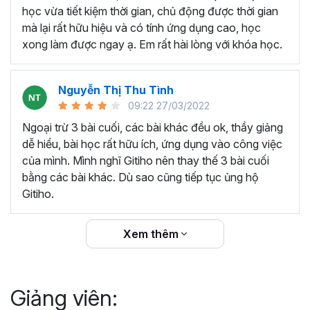
thêm ký hiệu tiền tệ, viết biểu thức hóa học - toán
học vừa tiết kiệm thời gian, chủ động được thời gian
học và loại bỏ dữ liệu trùng lặp.
mà lại rất hữu hiệu và có tính ứng dụng cao, học
Tổng hợp thủ thuật với hàm, công thức bao gồm
xong làm được ngay ạ. Em rất hài lòng với khóa học.
cách tắt/mở gợi ý khi viết hàm, đặt tên và sử dụng
tên trong công thức và các hàm tính toán theo thời
Nguyễn Thị Thu Tình
gian.
09:22 27/03/2022
Tổng hợp hàm, công thức tính toán theo thời gian
như hàm tính toán theo tháng, tuổi, ngày hết hạn
Ngoại trừ 3 bài cuối, các bài khác đều ok, thầy giảng
hợp đồng,...
dễ hiểu, bài học rất hữu ích, ứng dụng vào công việc
Hướng dẫn dùng các hàm và công thức nâng cao
của mình. Mình nghĩ Gitiho nên thay thế 3 bài cuối
như
SUM, SUMIFS, VLOOKUP, INDEX
, và các thủ
bằng các bài khác. Dù sao cũng tiếp tục ủng hộ
thuật hay trong Excel khác với hàm và công thức.
Gitiho.
Những thiết lập chế độ làm việc trên Excel như thiết
lập theme, background, in ấn, và các thanh, tiêu đề,
Xem thêm
đường kẻ lưới trong Excel.
Hình khối, Biểu đồ trong Excel: Vẽ biểu đồ trong ô,
tạo biểu đồ động, cố định các đối tượng hình khối,
Giảng viên:
và gán nội dung văn bản vào hình khối.
Một số thủ thuật hữu ích khác trong Excel như: khóa