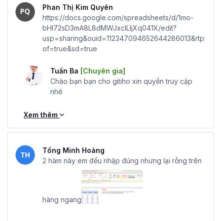
Phan Thị Kim Quyên
https://docs.google.com/spreadsheets/d/1mo-
bHI72sD3mA8L8dMWJxclLIjXq041X/edit?
usp=sharing&ouid=112347094652644286013&rtp
of=true&sd=true
Tuấn Ba
[Chuyên gia]
Chào bạn bạn cho gitiho xin quyền truy cập
nhé
Xem thêm
Tống Minh Hoàng
2 hàm này em đều nhập đúng nhưng lại rỗng trên
hàng ngang