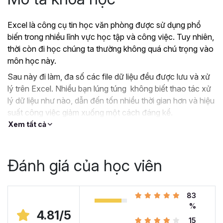
Excel là công cụ tin học văn phòng được sử dụng phổ
biến trong nhiều lĩnh vực học tập và công việc. Tuy nhiên,
thời còn đi học chúng ta thường không quá chú trọng vào
môn học này.
Sau này đi làm, đa số các file dữ liệu đều được lưu và xử
lý trên Excel. Nhiều bạn lúng túng không biết thao tác xử
lý dữ liệu như nào, dẫn đến tốn nhiều thời gian hơn và hiệu
suất công việc giảm xuống một cách đáng kể.
Xem tất cả
?
Nếu như bạn:
Đang dùng Excel trong công việc nhưng chưa hiệu
quả, kiến thức cóp nhặt “vụn vặt”, không bài bản.
Đánh giá của học viên
Hoặc trước đây chỉ học lý thuyết nên không biết
áp dụng vào thực tế công việc như nào.
Hoặc đã có kiến thức cơ bản về Excel và đang
83
muốn nâng cao kỹ năng của mình lên.
%
4.81/5
15