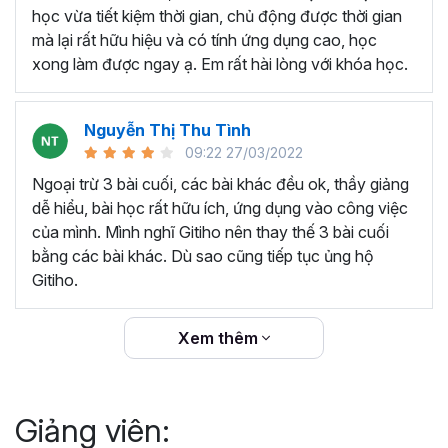
thêm ký hiệu tiền tệ, viết biểu thức hóa học - toán
học vừa tiết kiệm thời gian, chủ động được thời gian
học và loại bỏ dữ liệu trùng lặp.
mà lại rất hữu hiệu và có tính ứng dụng cao, học
Tổng hợp thủ thuật với hàm, công thức bao gồm
xong làm được ngay ạ. Em rất hài lòng với khóa học.
cách tắt/mở gợi ý khi viết hàm, đặt tên và sử dụng
tên trong công thức và các hàm tính toán theo thời
Nguyễn Thị Thu Tình
gian.
09:22 27/03/2022
Tổng hợp hàm, công thức tính toán theo thời gian
như hàm tính toán theo tháng, tuổi, ngày hết hạn
Ngoại trừ 3 bài cuối, các bài khác đều ok, thầy giảng
hợp đồng,...
dễ hiểu, bài học rất hữu ích, ứng dụng vào công việc
Hướng dẫn dùng các hàm và công thức nâng cao
của mình. Mình nghĩ Gitiho nên thay thế 3 bài cuối
như
SUM, SUMIFS, VLOOKUP, INDEX
, và các thủ
bằng các bài khác. Dù sao cũng tiếp tục ủng hộ
thuật hay trong Excel khác với hàm và công thức.
Gitiho.
Những thiết lập chế độ làm việc trên Excel như thiết
lập theme, background, in ấn, và các thanh, tiêu đề,
Xem thêm
đường kẻ lưới trong Excel.
Hình khối, Biểu đồ trong Excel: Vẽ biểu đồ trong ô,
tạo biểu đồ động, cố định các đối tượng hình khối,
Giảng viên:
và gán nội dung văn bản vào hình khối.
Một số thủ thuật hữu ích khác trong Excel như: khóa