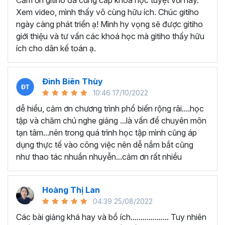
Cảm ơn gitiho đã cung cấp khóa học tuyệt vời này.
thành thạo kỹ năng sử dụng Excel nhanh chóng.
Xem video, mình thấy vô cùng hữu ích. Chúc gitiho
Học nhanh nhưng nhớ lâu bởi luôn có các bài tập
ngày càng phát triển ạ! Mình hy vọng sẽ được gitiho
thực hành kèm với lý thuyết.
giới thiệu và tư vấn các khoá học mà gitiho thấy hữu
Các video bài giảng được xây dựng dựa trên các
ích cho dân kế toán ạ.
chủ đề cụ thể, đồng thời chú trọng tối đa đến tính
ứng dụng cao. Đặc biệt, bộ video
các thủ thuật
trong Excel 2013, 2016, 2019
và nhiều phiên bản
Đinh Biên Thùy
khác, phù hợp với tất cả mọi đối tượng muốn tỏa
10:46 17/10/2022
sáng nơi công sở với thủ thuật Excel nâng cao thông
dễ hiểu, cảm ơn chương trình phổ biến rộng rãi....học
minh và tạo kết quả bất ngờ trong công việc.
tập và chăm chú nghe giảng ...là vấn đề chuyên môn
Bạn sẽ tự tin xử lý được mọi việc trên các công cụ
tạn tâm...nên trong quá trình học tập mình cũng áp
Excel một cách chuyên nghiệp giúp đẩy nhân được
dụng thực tế vào công việc nên dễ nắm bắt cũng
tiến độ công việc, nâng cao hiệu suất làm việc lên
như thao tác nhuần nhuyễn...cảm ơn rất nhiều
tới 5 lần.
Đặc biệt khi
đăng ký khóa học EXG02
học viên sẽ có cơ
hội nhận ưu đãi sở hữu trọn đời chỉ với
199.000đ
. Thao
Hoàng Thị Lan
tác đăng ký khá đơn giản, bạn chỉ cần nhấn vào ĐĂNG
04:39 25/08/2022
KÝ HỌC NGAY khóa học EXG08 trên gitiho.com là xong.
Các bài giảng khá hay và bổ ích................... Tuy nhiên