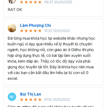
09:37 25/03/2025
sử dụng Excel sẽ tốn nhiều thời gian, công sức để xử lý
RAT OK
công việc. Hơn nữa, chúng ta cũng không biết những thứ
mình đang thực hiện đúng hay không.
Hiện nay
100% các doanh nghiệp tại Việt Nam
đều
Lâm Phượng Chi
cần tới kỹ năng Excel khi ứng tuyển vào vị trí kế toán, xử
10:22 12/01/2023
lý dữ liệu, bán hàng, quản lý, nhân viên ngân hàng, tài
Đã từng mua khóa học tại website khác nhưng học
chính... Mỗi cấp độ sẽ có yêu cầu thành thạo Excel xử lý
buồn ngủ vì dạy quá nhiều về lý thuyết từ chuyên
công việc khác nhau.
ngành, học không nổi, còn giáo án ở Gitiho thì phù
Chính vì điều đó Gitiho đã mở khóa học về
Thủ thuật
hợp ứng dụng thực tế, có bài tập làm xuyên suốt
Excel cập nhật hàng tuần - EXG02
với hơn
7h+ học
khóa, kèm đáp án. Thầy có tốc độ dạy vừa phải
cùng với
92 tài liệu đính kèm
bạn sẽ nhận được nhiều lợi
giọng đọc truyền tải tốt. Đây là khóa học nên mua
ích vô tận như:
với các bạn cần bắt đầu tìm hiểu lại từ con số 0
excel.
Giảng viên là những người có trình độ chuyên môn
cao, kinh nghiệm thực tiễn dày dặn đã và đang đào
tạo trực tiếp cho nhiều đơn vị lớn như
Vietinbank,
Bùi Thị Lan
VPBank, FPT software, Vietcombank, MIC, Tập
01:16 03/12/2022
đoàn Thành Công, TH True Milk
,… sẽ giúp bạn