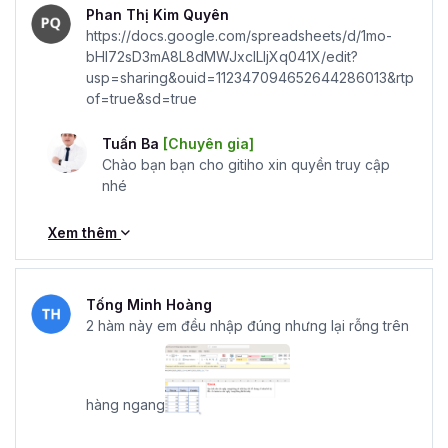
Phan Thị Kim Quyên
https://docs.google.com/spreadsheets/d/1mo-
bHI72sD3mA8L8dMWJxclLIjXq041X/edit?
usp=sharing&ouid=112347094652644286013&rtp
of=true&sd=true
Tuấn Ba
[Chuyên gia]
Chào bạn bạn cho gitiho xin quyền truy cập
nhé
Xem thêm
Tống Minh Hoàng
2 hàm này em đều nhập đúng nhưng lại rỗng trên
hàng ngang