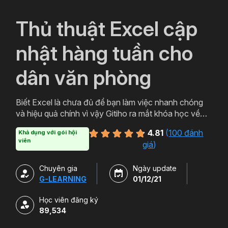
`
Thủ thuật Excel cập
nhật hàng tuần cho
dân văn phòng
Biết Excel là chưa đủ để bạn làm việc nhanh chóng
và hiệu quả chính vì vậy Gitiho ra mắt khóa học về
thủ thuật Excel. Qua khóa học của Gitiho người làm
4.81
(
100 đánh
Khả dụng với gói hội
văn phòng sẽ tự tin thao tác về những hàm, công cụ
viên
giá
)
trong Excel và ứng dụng để giải quyết công việc một
cách nhanh chóng .
Chuyên gia
Ngày update
G-LEARNING
01/12/21
Học viên đăng ký
89,534