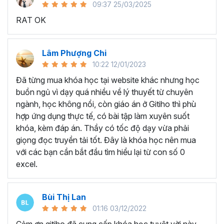
09:37 25/03/2025
sử dụng Excel sẽ tốn nhiều thời gian, công sức để xử lý
RAT OK
công việc. Hơn nữa, chúng ta cũng không biết những thứ
mình đang thực hiện đúng hay không.
Hiện nay
100% các doanh nghiệp tại Việt Nam
đều
Lâm Phượng Chi
cần tới kỹ năng Excel khi ứng tuyển vào vị trí kế toán, xử
10:22 12/01/2023
lý dữ liệu, bán hàng, quản lý, nhân viên ngân hàng, tài
Đã từng mua khóa học tại website khác nhưng học
chính... Mỗi cấp độ sẽ có yêu cầu thành thạo Excel xử lý
buồn ngủ vì dạy quá nhiều về lý thuyết từ chuyên
công việc khác nhau.
ngành, học không nổi, còn giáo án ở Gitiho thì phù
Chính vì điều đó Gitiho đã mở khóa học về
Thủ thuật
hợp ứng dụng thực tế, có bài tập làm xuyên suốt
Excel cập nhật hàng tuần - EXG02
với hơn
7h+ học
khóa, kèm đáp án. Thầy có tốc độ dạy vừa phải
cùng với
92 tài liệu đính kèm
bạn sẽ nhận được nhiều lợi
giọng đọc truyền tải tốt. Đây là khóa học nên mua
ích vô tận như:
với các bạn cần bắt đầu tìm hiểu lại từ con số 0
excel.
Giảng viên là những người có trình độ chuyên môn
cao, kinh nghiệm thực tiễn dày dặn đã và đang đào
tạo trực tiếp cho nhiều đơn vị lớn như
Vietinbank,
Bùi Thị Lan
VPBank, FPT software, Vietcombank, MIC, Tập
01:16 03/12/2022
đoàn Thành Công, TH True Milk
,… sẽ giúp bạn