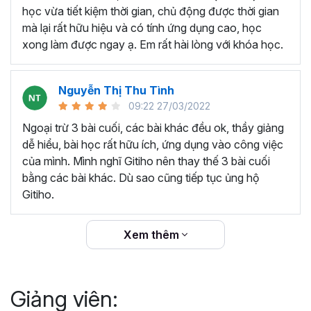
thêm ký hiệu tiền tệ, viết biểu thức hóa học - toán
học vừa tiết kiệm thời gian, chủ động được thời gian
học và loại bỏ dữ liệu trùng lặp.
mà lại rất hữu hiệu và có tính ứng dụng cao, học
Tổng hợp thủ thuật với hàm, công thức bao gồm
xong làm được ngay ạ. Em rất hài lòng với khóa học.
cách tắt/mở gợi ý khi viết hàm, đặt tên và sử dụng
tên trong công thức và các hàm tính toán theo thời
Nguyễn Thị Thu Tình
gian.
09:22 27/03/2022
Tổng hợp hàm, công thức tính toán theo thời gian
như hàm tính toán theo tháng, tuổi, ngày hết hạn
Ngoại trừ 3 bài cuối, các bài khác đều ok, thầy giảng
hợp đồng,...
dễ hiểu, bài học rất hữu ích, ứng dụng vào công việc
Hướng dẫn dùng các hàm và công thức nâng cao
của mình. Mình nghĩ Gitiho nên thay thế 3 bài cuối
như
SUM, SUMIFS, VLOOKUP, INDEX
, và các thủ
bằng các bài khác. Dù sao cũng tiếp tục ủng hộ
thuật hay trong Excel khác với hàm và công thức.
Gitiho.
Những thiết lập chế độ làm việc trên Excel như thiết
lập theme, background, in ấn, và các thanh, tiêu đề,
Xem thêm
đường kẻ lưới trong Excel.
Hình khối, Biểu đồ trong Excel: Vẽ biểu đồ trong ô,
tạo biểu đồ động, cố định các đối tượng hình khối,
Giảng viên:
và gán nội dung văn bản vào hình khối.
Một số thủ thuật hữu ích khác trong Excel như: khóa