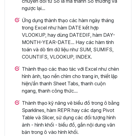
chuyển đổi từ Số la mã thành Số thường và
ngược lại...
Ứng dụng thành thạo các hàm ngày tháng
trong Excel như hàm DATE kết hợp
VLOOKUP, hay dùng DATEDIF, hàm DAY-
MONTH-YEAR-DATE... Hay các hàm tính
toán và dò tìm dữ liệu như SUM, SUMIFS,
COUNTIFS, VLOOKUP, INDEX.
Thành thạo các thao tác với Excel như chèn
hình ảnh, tạo nền chìm cho trang in, thiết lập
hiện/ẩn thanh Sheet Tabs, thanh cuộn
ngang, thanh công thức...
Thành thạo kỹ năng vẽ biểu đồ trong ô bằng
Sparklines, hàm REPR hay các dạng Pivot
Table và Slicer, sử dụng các đối tượng hình
ảnh - hình khối - biểu đồ, gắn nội dung văn
bản trong ô vào hình khối.