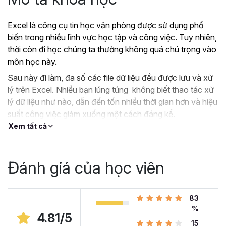
Excel là công cụ tin học văn phòng được sử dụng phổ
biến trong nhiều lĩnh vực học tập và công việc. Tuy nhiên,
thời còn đi học chúng ta thường không quá chú trọng vào
môn học này.
Sau này đi làm, đa số các file dữ liệu đều được lưu và xử
lý trên Excel. Nhiều bạn lúng túng không biết thao tác xử
lý dữ liệu như nào, dẫn đến tốn nhiều thời gian hơn và hiệu
suất công việc giảm xuống một cách đáng kể.
Xem tất cả
?
Nếu như bạn:
Đang dùng Excel trong công việc nhưng chưa hiệu
quả, kiến thức cóp nhặt “vụn vặt”, không bài bản.
Đánh giá của học viên
Hoặc trước đây chỉ học lý thuyết nên không biết
áp dụng vào thực tế công việc như nào.
Hoặc đã có kiến thức cơ bản về Excel và đang
83
muốn nâng cao kỹ năng của mình lên.
%
4.81/5
15