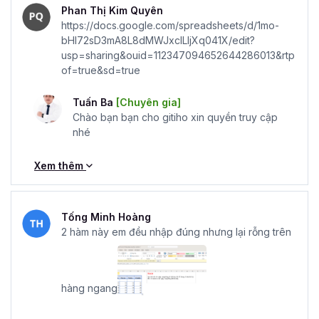
Phan Thị Kim Quyên
https://docs.google.com/spreadsheets/d/1mo-
bHI72sD3mA8L8dMWJxclLIjXq041X/edit?
usp=sharing&ouid=112347094652644286013&rtp
of=true&sd=true
Tuấn Ba
[Chuyên gia]
Chào bạn bạn cho gitiho xin quyền truy cập
nhé
Xem thêm
Tống Minh Hoàng
2 hàm này em đều nhập đúng nhưng lại rỗng trên
hàng ngang