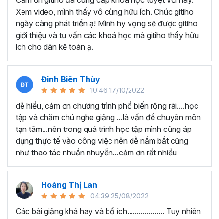
Cảm ơn gitiho đã cung cấp khóa học tuyệt vời này.
thành thạo kỹ năng sử dụng Excel nhanh chóng.
Xem video, mình thấy vô cùng hữu ích. Chúc gitiho
Học nhanh nhưng nhớ lâu bởi luôn có các bài tập
ngày càng phát triển ạ! Mình hy vọng sẽ được gitiho
thực hành kèm với lý thuyết.
giới thiệu và tư vấn các khoá học mà gitiho thấy hữu
Các video bài giảng được xây dựng dựa trên các
ích cho dân kế toán ạ.
chủ đề cụ thể, đồng thời chú trọng tối đa đến tính
ứng dụng cao. Đặc biệt, bộ video
các thủ thuật
trong Excel 2013, 2016, 2019
và nhiều phiên bản
Đinh Biên Thùy
khác, phù hợp với tất cả mọi đối tượng muốn tỏa
10:46 17/10/2022
sáng nơi công sở với thủ thuật Excel nâng cao thông
dễ hiểu, cảm ơn chương trình phổ biến rộng rãi....học
minh và tạo kết quả bất ngờ trong công việc.
tập và chăm chú nghe giảng ...là vấn đề chuyên môn
Bạn sẽ tự tin xử lý được mọi việc trên các công cụ
tạn tâm...nên trong quá trình học tập mình cũng áp
Excel một cách chuyên nghiệp giúp đẩy nhân được
dụng thực tế vào công việc nên dễ nắm bắt cũng
tiến độ công việc, nâng cao hiệu suất làm việc lên
như thao tác nhuần nhuyễn...cảm ơn rất nhiều
tới 5 lần.
Đặc biệt khi
đăng ký khóa học EXG02
học viên sẽ có cơ
hội nhận ưu đãi sở hữu trọn đời chỉ với
199.000đ
. Thao
Hoàng Thị Lan
tác đăng ký khá đơn giản, bạn chỉ cần nhấn vào ĐĂNG
04:39 25/08/2022
KÝ HỌC NGAY khóa học EXG08 trên gitiho.com là xong.
Các bài giảng khá hay và bổ ích................... Tuy nhiên