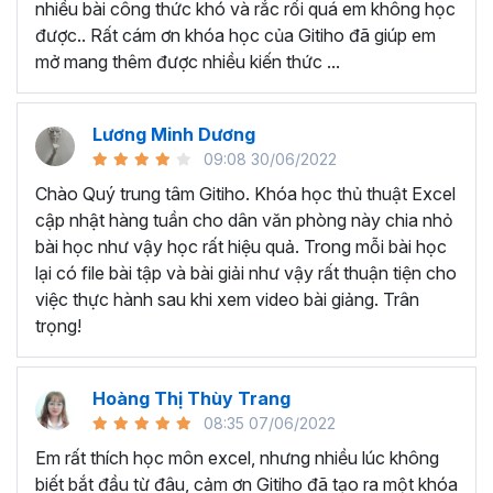
nhiều bài công thức khó và rắc rối quá em không học
Nếu có bất cứ thắc mắc nào liên quan đến tới
khóa học
được.. Rất cám ơn khóa học của Gitiho đã giúp em
EXG02 - Thủ thuật Excel cập nhật hàng tuần
bạn hãy
mở mang thêm được nhiều kiến thức ...
để kết nối cho Gitiho qua hotline 0774 116 285 để được
tư vấn chi tiết nhé.
Nội dung bài giảng trong khóa
Lương Minh Dương
09:08 30/06/2022
học thủ thuật trên Excel của
Chào Quý trung tâm Gitiho. Khóa học thủ thuật Excel
Gitiho?
cập nhật hàng tuần cho dân văn phòng này chia nhỏ
bài học như vậy học rất hiệu quả. Trong mỗi bài học
Khóa học Thủ thuật Excel cập nhật các mẹo Excel văn
lại có file bài tập và bài giải như vậy rất thuận tiện cho
phòng hàng tuần, bạn có thể được update những nội
việc thực hành sau khi xem video bài giảng. Trân
dung mới nhất về tin học văn phòng như sau:
trọng!
Định dạng nhanh bằng công cụ
Format Painter
và
Cell Styles
, sắp xếp bảng tính, thay đổi thiết lập tính
Hoàng Thị Thùy Trang
toán, các thủ thuật excel tính tổng, đặt tên nhanh
08:35 07/06/2022
cho bảng tính, hiển thị công thức trong ô, tạo ghi
chú và cố định dòng - cột.
Em rất thích học môn excel, nhưng nhiều lúc không
Kỹ thuật định dạng và xử lý dữ liệu bao gồm tự động
biết bắt đầu từ đâu, cảm ơn Gitiho đã tạo ra một khóa