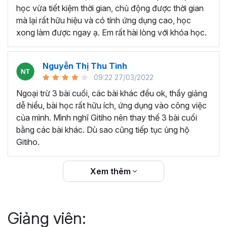
thêm ký hiệu tiền tệ, viết biểu thức hóa học - toán
học vừa tiết kiệm thời gian, chủ động được thời gian
học và loại bỏ dữ liệu trùng lặp.
mà lại rất hữu hiệu và có tính ứng dụng cao, học
Tổng hợp thủ thuật với hàm, công thức bao gồm
xong làm được ngay ạ. Em rất hài lòng với khóa học.
cách tắt/mở gợi ý khi viết hàm, đặt tên và sử dụng
tên trong công thức và các hàm tính toán theo thời
Nguyễn Thị Thu Tình
gian.
09:22 27/03/2022
Tổng hợp hàm, công thức tính toán theo thời gian
như hàm tính toán theo tháng, tuổi, ngày hết hạn
Ngoại trừ 3 bài cuối, các bài khác đều ok, thầy giảng
hợp đồng,...
dễ hiểu, bài học rất hữu ích, ứng dụng vào công việc
Hướng dẫn dùng các hàm và công thức nâng cao
của mình. Mình nghĩ Gitiho nên thay thế 3 bài cuối
như
SUM, SUMIFS, VLOOKUP, INDEX
, và các thủ
bằng các bài khác. Dù sao cũng tiếp tục ủng hộ
thuật hay trong Excel khác với hàm và công thức.
Gitiho.
Những thiết lập chế độ làm việc trên Excel như thiết
lập theme, background, in ấn, và các thanh, tiêu đề,
Xem thêm
đường kẻ lưới trong Excel.
Hình khối, Biểu đồ trong Excel: Vẽ biểu đồ trong ô,
tạo biểu đồ động, cố định các đối tượng hình khối,
Giảng viên:
và gán nội dung văn bản vào hình khối.
Một số thủ thuật hữu ích khác trong Excel như: khóa