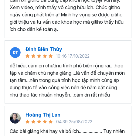
Cảm ơn gitiho đã cung cấp khóa học tuyệt vời này.
thành thạo kỹ năng sử dụng Excel nhanh chóng.
Xem video, mình thấy vô cùng hữu ích. Chúc gitiho
Học nhanh nhưng nhớ lâu bởi luôn có các bài tập
ngày càng phát triển ạ! Mình hy vọng sẽ được gitiho
thực hành kèm với lý thuyết.
giới thiệu và tư vấn các khoá học mà gitiho thấy hữu
Các video bài giảng được xây dựng dựa trên các
ích cho dân kế toán ạ.
chủ đề cụ thể, đồng thời chú trọng tối đa đến tính
ứng dụng cao. Đặc biệt, bộ video
các thủ thuật
trong Excel 2013, 2016, 2019
và nhiều phiên bản
Đinh Biên Thùy
khác, phù hợp với tất cả mọi đối tượng muốn tỏa
10:46 17/10/2022
sáng nơi công sở với thủ thuật Excel nâng cao thông
dễ hiểu, cảm ơn chương trình phổ biến rộng rãi....học
minh và tạo kết quả bất ngờ trong công việc.
tập và chăm chú nghe giảng ...là vấn đề chuyên môn
Bạn sẽ tự tin xử lý được mọi việc trên các công cụ
tạn tâm...nên trong quá trình học tập mình cũng áp
Excel một cách chuyên nghiệp giúp đẩy nhân được
dụng thực tế vào công việc nên dễ nắm bắt cũng
tiến độ công việc, nâng cao hiệu suất làm việc lên
như thao tác nhuần nhuyễn...cảm ơn rất nhiều
tới 5 lần.
Đặc biệt khi
đăng ký khóa học EXG02
học viên sẽ có cơ
hội nhận ưu đãi sở hữu trọn đời chỉ với
199.000đ
. Thao
Hoàng Thị Lan
tác đăng ký khá đơn giản, bạn chỉ cần nhấn vào ĐĂNG
04:39 25/08/2022
KÝ HỌC NGAY khóa học EXG08 trên gitiho.com là xong.
Các bài giảng khá hay và bổ ích................... Tuy nhiên