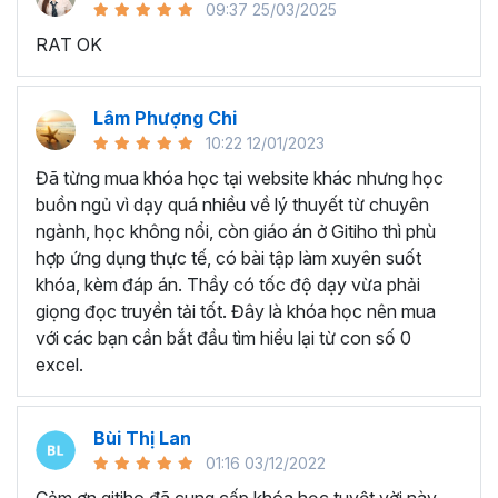
09:37 25/03/2025
sử dụng Excel sẽ tốn nhiều thời gian, công sức để xử lý
RAT OK
công việc. Hơn nữa, chúng ta cũng không biết những thứ
mình đang thực hiện đúng hay không.
Hiện nay
100% các doanh nghiệp tại Việt Nam
đều
Lâm Phượng Chi
cần tới kỹ năng Excel khi ứng tuyển vào vị trí kế toán, xử
10:22 12/01/2023
lý dữ liệu, bán hàng, quản lý, nhân viên ngân hàng, tài
Đã từng mua khóa học tại website khác nhưng học
chính... Mỗi cấp độ sẽ có yêu cầu thành thạo Excel xử lý
buồn ngủ vì dạy quá nhiều về lý thuyết từ chuyên
công việc khác nhau.
ngành, học không nổi, còn giáo án ở Gitiho thì phù
Chính vì điều đó Gitiho đã mở khóa học về
Thủ thuật
hợp ứng dụng thực tế, có bài tập làm xuyên suốt
Excel cập nhật hàng tuần - EXG02
với hơn
7h+ học
khóa, kèm đáp án. Thầy có tốc độ dạy vừa phải
cùng với
92 tài liệu đính kèm
bạn sẽ nhận được nhiều lợi
giọng đọc truyền tải tốt. Đây là khóa học nên mua
ích vô tận như:
với các bạn cần bắt đầu tìm hiểu lại từ con số 0
excel.
Giảng viên là những người có trình độ chuyên môn
cao, kinh nghiệm thực tiễn dày dặn đã và đang đào
tạo trực tiếp cho nhiều đơn vị lớn như
Vietinbank,
Bùi Thị Lan
VPBank, FPT software, Vietcombank, MIC, Tập
01:16 03/12/2022
đoàn Thành Công, TH True Milk
,… sẽ giúp bạn