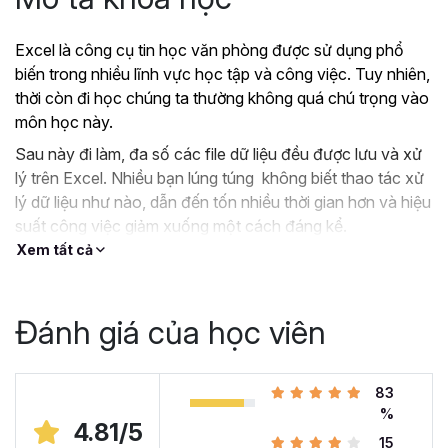
Excel là công cụ tin học văn phòng được sử dụng phổ
biến trong nhiều lĩnh vực học tập và công việc. Tuy nhiên,
thời còn đi học chúng ta thường không quá chú trọng vào
môn học này.
Sau này đi làm, đa số các file dữ liệu đều được lưu và xử
lý trên Excel. Nhiều bạn lúng túng không biết thao tác xử
lý dữ liệu như nào, dẫn đến tốn nhiều thời gian hơn và hiệu
suất công việc giảm xuống một cách đáng kể.
Xem tất cả
?
Nếu như bạn:
Đang dùng Excel trong công việc nhưng chưa hiệu
quả, kiến thức cóp nhặt “vụn vặt”, không bài bản.
Đánh giá của học viên
Hoặc trước đây chỉ học lý thuyết nên không biết
áp dụng vào thực tế công việc như nào.
Hoặc đã có kiến thức cơ bản về Excel và đang
83
muốn nâng cao kỹ năng của mình lên.
%
4.81/5
15