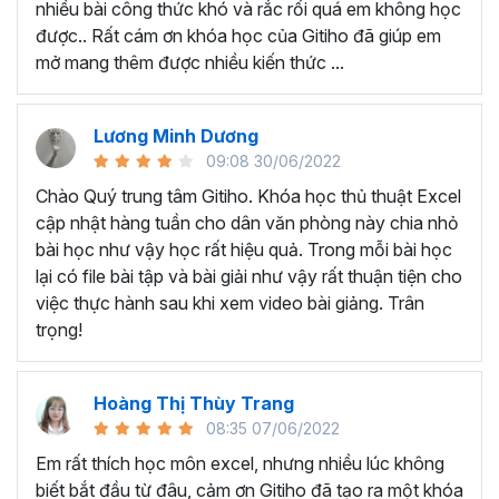
nhiều bài công thức khó và rắc rối quá em không học
Nếu có bất cứ thắc mắc nào liên quan đến tới
khóa học
được.. Rất cám ơn khóa học của Gitiho đã giúp em
EXG02 - Thủ thuật Excel cập nhật hàng tuần
bạn hãy
mở mang thêm được nhiều kiến thức ...
để kết nối cho Gitiho qua hotline 0774 116 285 để được
tư vấn chi tiết nhé.
Nội dung bài giảng trong khóa
Lương Minh Dương
09:08 30/06/2022
học thủ thuật trên Excel của
Chào Quý trung tâm Gitiho. Khóa học thủ thuật Excel
Gitiho?
cập nhật hàng tuần cho dân văn phòng này chia nhỏ
bài học như vậy học rất hiệu quả. Trong mỗi bài học
Khóa học Thủ thuật Excel cập nhật các mẹo Excel văn
lại có file bài tập và bài giải như vậy rất thuận tiện cho
phòng hàng tuần, bạn có thể được update những nội
việc thực hành sau khi xem video bài giảng. Trân
dung mới nhất về tin học văn phòng như sau:
trọng!
Định dạng nhanh bằng công cụ
Format Painter
và
Cell Styles
, sắp xếp bảng tính, thay đổi thiết lập tính
Hoàng Thị Thùy Trang
toán, các thủ thuật excel tính tổng, đặt tên nhanh
08:35 07/06/2022
cho bảng tính, hiển thị công thức trong ô, tạo ghi
chú và cố định dòng - cột.
Em rất thích học môn excel, nhưng nhiều lúc không
Kỹ thuật định dạng và xử lý dữ liệu bao gồm tự động
biết bắt đầu từ đâu, cảm ơn Gitiho đã tạo ra một khóa