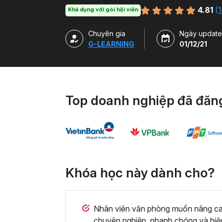
hàm, công cụ trong Excel và ứng dụng để g
4.81
(
1
Khả dụng với gói hội viên
Chuyên gia
Ngày update
G-LEARNING
01/12/21
Top doanh nghiệp đã đăng
Khóa học này dành cho?
Nhân viên văn phòng muốn nâng cao 
chuyên nghiệp, nhanh chóng và hiệ