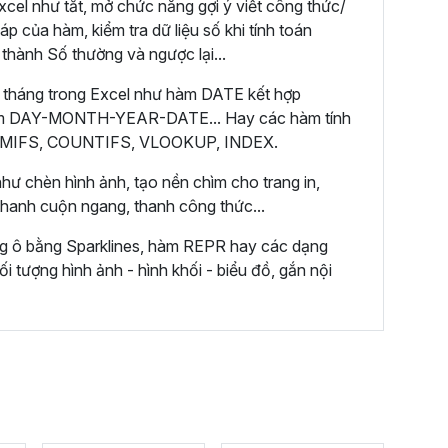
cel như tắt, mở chức năng gợi ý viết công thức/
áp của hàm, kiểm tra dữ liệu số khi tính toán
 thành Số thường và ngược lại...
 tháng trong Excel như hàm DATE kết hợp
m DAY-MONTH-YEAR-DATE... Hay các hàm tính
 SUMIFS, COUNTIFS, VLOOKUP, INDEX.
hư chèn hình ảnh, tạo nền chìm cho trang in,
 thanh cuộn ngang, thanh công thức...
ng ô bằng Sparklines, hàm REPR hay các dạng
ối tượng hình ảnh - hình khối - biểu đồ, gắn nội