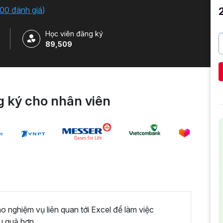
iải quyết công việc một cách nhanh chóng .
00 đánh giá
)
Học viên đăng ký
89,509
 ký cho nhân viên
nghiệm vụ liên quan tới Excel để làm việc
u quả hơn.