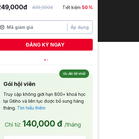
249,000đ
499,000đ
Tiết kiệm
50 %
Áp dụng
ĐĂNG KÝ NGAY
Nhâm Bá Duy
vừa đăng ký
Ưu đãi tốt nhất
Gói hội viên
Truy cập không giới hạn 800+ khoá học
tại Gitiho và liên tục được bổ sung hàng
tháng.
Tìm hiểu thêm
140,000 đ
Chỉ từ:
/tháng