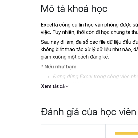
Mô tả khoá học
Excel là công cụ tin học văn phòng được sử
việc. Tuy nhiên, thời còn đi học chúng ta 
Sau này đi làm, đa số các file dữ liệu đều đ
không biết thao tác xử lý dữ liệu như nào, d
giảm xuống một cách đáng kể.
?
Nếu như bạn:
Đang dùng Excel trong công việc như
không bài bản.
Xem tất cả
Hoặc trước đây chỉ học lý thuyết nê
Hoặc đã có kiến thức cơ bản về Exc
Đánh giá của học viên
Thì Gitiho ở đây để giúp bạn giải quyết tất
học
EXG02 - Thủ thuật Excel cập nhật 
trong 8 giờ.
Hoàn thành khóa học, bạn có thể tự tin giả