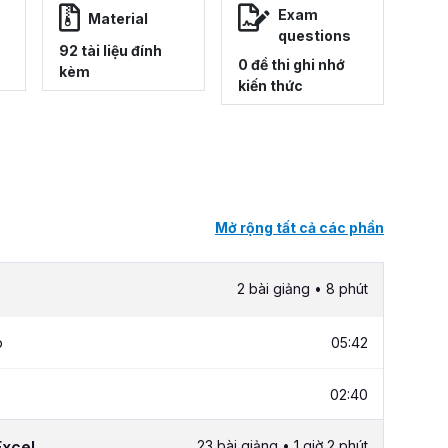
Exam
Material
questions
92 tài liệu đính
0 đề thi ghi nhớ
kèm
kiến thức
Mở rộng tất cả các phần
2 bài giảng • 8 phút
p
05:42
02:40
Excel
23 bài giảng • 1 giờ 2 phút