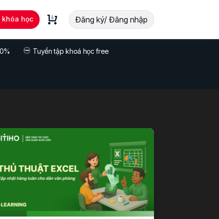
t khóa học
Đăng ký/ Đăng nhập
 70%
Tuyển tập khoá học free