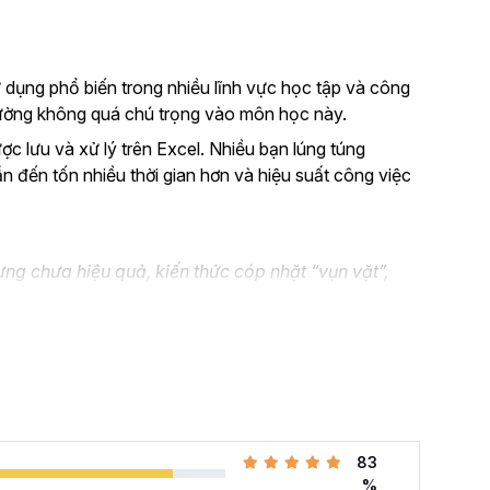
 dụng phổ biến trong nhiều lĩnh vực học tập và công
thường không quá chú trọng vào môn học này.
ược lưu và xử lý trên Excel. Nhiều bạn lúng túng
ẫn đến tốn nhiều thời gian hơn và hiệu suất công việc
ng chưa hiệu quả, kiến thức cóp nhặt “vụn vặt”,
n không biết áp dụng vào thực tế công việc như nào.
el và đang muốn nâng cao kỹ năng của mình lên.
 cả những khó khăn mà bạn gặp phải khi đi làm với khóa
hàng tuần cho dân văn phòng
với 107 bài giảng
83
i quyết công việc theo cách thông minh, nhanh chóng,
%