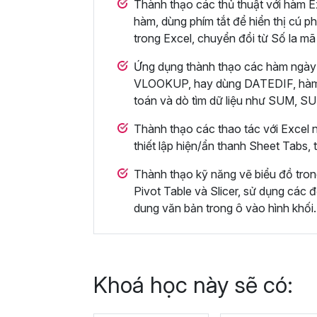
Thành thạo các thủ thuật với hàm Ex
hàm, dùng phím tắt để hiển thị cú ph
trong Excel, chuyển đổi từ Số la mã
Ứng dụng thành thạo các hàm ngày
VLOOKUP, hay dùng DATEDIF, hà
toán và dò tìm dữ liệu như SUM,
Thành thạo các thao tác với Excel n
thiết lập hiện/ẩn thanh Sheet Tabs,
Thành thạo kỹ năng vẽ biểu đồ tro
Pivot Table và Slicer, sử dụng các đ
dung văn bản trong ô vào hình khối.
Khoá học này sẽ có: