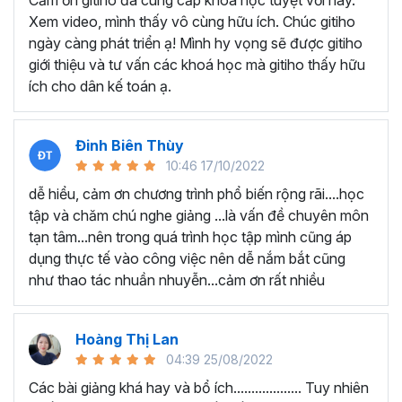
Cảm ơn gitiho đã cung cấp khóa học tuyệt vời này.
thành thạo kỹ năng sử dụng Excel nhanh chóng.
Xem video, mình thấy vô cùng hữu ích. Chúc gitiho
Học nhanh nhưng nhớ lâu bởi luôn có các bài tập
ngày càng phát triển ạ! Mình hy vọng sẽ được gitiho
thực hành kèm với lý thuyết.
giới thiệu và tư vấn các khoá học mà gitiho thấy hữu
Các video bài giảng được xây dựng dựa trên các
ích cho dân kế toán ạ.
chủ đề cụ thể, đồng thời chú trọng tối đa đến tính
ứng dụng cao. Đặc biệt, bộ video
các thủ thuật
trong Excel 2013, 2016, 2019
và nhiều phiên bản
Đinh Biên Thùy
khác, phù hợp với tất cả mọi đối tượng muốn tỏa
10:46 17/10/2022
sáng nơi công sở với thủ thuật Excel nâng cao thông
dễ hiểu, cảm ơn chương trình phổ biến rộng rãi....học
minh và tạo kết quả bất ngờ trong công việc.
tập và chăm chú nghe giảng ...là vấn đề chuyên môn
Bạn sẽ tự tin xử lý được mọi việc trên các công cụ
tạn tâm...nên trong quá trình học tập mình cũng áp
Excel một cách chuyên nghiệp giúp đẩy nhân được
dụng thực tế vào công việc nên dễ nắm bắt cũng
tiến độ công việc, nâng cao hiệu suất làm việc lên
như thao tác nhuần nhuyễn...cảm ơn rất nhiều
tới 5 lần.
Đặc biệt khi
đăng ký khóa học EXG02
học viên sẽ có cơ
hội nhận ưu đãi sở hữu trọn đời chỉ với
199.000đ
. Thao
Hoàng Thị Lan
tác đăng ký khá đơn giản, bạn chỉ cần nhấn vào ĐĂNG
04:39 25/08/2022
KÝ HỌC NGAY khóa học EXG08 trên gitiho.com là xong.
Các bài giảng khá hay và bổ ích................... Tuy nhiên