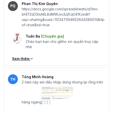
Phan Thị Kim Quyên
https://docs.google.com/spreadsheets/d/1mo-
bHI72sD3mA8L8dMWJxclLIjXq041X/edit?
usp=sharing&ouid=112347094652644286013&rtp
of=true&sd=true
Tuấn Ba
[Chuyên gia]
Chào bạn bạn cho gitiho xin quyền truy cập
nhé
Xem thêm
Tống Minh Hoàng
2 hàm này em đều nhập đúng nhưng lại rỗng trên
hàng ngang