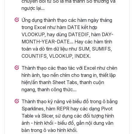
chuyển đổi từ Số la mã thành Số thường và
ngược lại...
Ứng dụng thành thạo các hàm ngày tháng
trong Excel như hàm DATE kết hợp
VLOOKUP, hay dùng DATEDIF, hàm DAY-
MONTH-YEAR-DATE... Hay các hàm tính
toán và dò tìm dữ liệu như SUM, SUMIFS,
COUNTIFS, VLOOKUP, INDEX.
Thành thạo các thao tác với Excel như chèn
hình ảnh, tạo nền chìm cho trang in, thiết lập
hiện/ẩn thanh Sheet Tabs, thanh cuộn
ngang, thanh công thức...
Thành thạo kỹ năng vẽ biểu đồ trong ô bằng
Sparklines, hàm REPR hay các dạng Pivot
Table và Slicer, sử dụng các đối tượng hình
ảnh - hình khối - biểu đồ, gắn nội dung văn
bản trong ô vào hình khối.