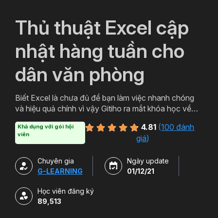
`
Thủ thuật Excel cập
nhật hàng tuần cho
dân văn phòng
Biết Excel là chưa đủ để bạn làm việc nhanh chóng
và hiệu quả chính vì vậy Gitiho ra mắt khóa học về
thủ thuật Excel. Qua khóa học của Gitiho người làm
4.81
(
100 đánh
Khả dụng với gói hội
văn phòng sẽ tự tin thao tác về những hàm, công cụ
viên
giá
)
trong Excel và ứng dụng để giải quyết công việc một
cách nhanh chóng .
Chuyên gia
Ngày update
G-LEARNING
01/12/21
Học viên đăng ký
89,513