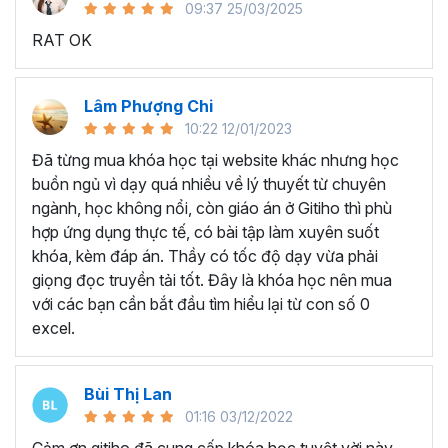
09:37 25/03/2025
sử dụng Excel sẽ tốn nhiều thời gian, công sức để xử lý
RAT OK
công việc. Hơn nữa, chúng ta cũng không biết những thứ
mình đang thực hiện đúng hay không.
Hiện nay
100% các doanh nghiệp tại Việt Nam
đều
Lâm Phượng Chi
cần tới kỹ năng Excel khi ứng tuyển vào vị trí kế toán, xử
10:22 12/01/2023
lý dữ liệu, bán hàng, quản lý, nhân viên ngân hàng, tài
Đã từng mua khóa học tại website khác nhưng học
chính... Mỗi cấp độ sẽ có yêu cầu thành thạo Excel xử lý
buồn ngủ vì dạy quá nhiều về lý thuyết từ chuyên
công việc khác nhau.
ngành, học không nổi, còn giáo án ở Gitiho thì phù
Chính vì điều đó Gitiho đã mở khóa học về
Thủ thuật
hợp ứng dụng thực tế, có bài tập làm xuyên suốt
Excel cập nhật hàng tuần - EXG02
với hơn
7h+ học
khóa, kèm đáp án. Thầy có tốc độ dạy vừa phải
cùng với
92 tài liệu đính kèm
bạn sẽ nhận được nhiều lợi
giọng đọc truyền tải tốt. Đây là khóa học nên mua
ích vô tận như:
với các bạn cần bắt đầu tìm hiểu lại từ con số 0
excel.
Giảng viên là những người có trình độ chuyên môn
cao, kinh nghiệm thực tiễn dày dặn đã và đang đào
tạo trực tiếp cho nhiều đơn vị lớn như
Vietinbank,
Bùi Thị Lan
VPBank, FPT software, Vietcombank, MIC, Tập
01:16 03/12/2022
đoàn Thành Công, TH True Milk
,… sẽ giúp bạn