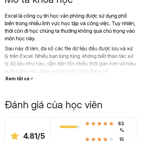
Excel là công cụ tin học văn phòng được sử dụng phổ
biến trong nhiều lĩnh vực học tập và công việc. Tuy nhiên,
thời còn đi học chúng ta thường không quá chú trọng vào
môn học này.
Sau này đi làm, đa số các file dữ liệu đều được lưu và xử
lý trên Excel. Nhiều bạn lúng túng không biết thao tác xử
lý dữ liệu như nào, dẫn đến tốn nhiều thời gian hơn và hiệu
suất công việc giảm xuống một cách đáng kể.
Xem tất cả
?
Nếu như bạn:
Đang dùng Excel trong công việc nhưng chưa hiệu
quả, kiến thức cóp nhặt “vụn vặt”, không bài bản.
Đánh giá của học viên
Hoặc trước đây chỉ học lý thuyết nên không biết
áp dụng vào thực tế công việc như nào.
Hoặc đã có kiến thức cơ bản về Excel và đang
83
muốn nâng cao kỹ năng của mình lên.
%
4.81/5
15