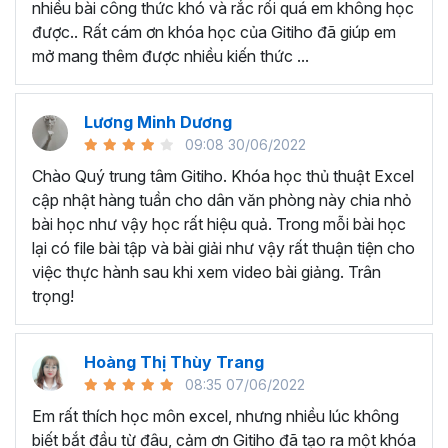
nhiều bài công thức khó và rắc rối quá em không học
Nếu có bất cứ thắc mắc nào liên quan đến tới
khóa học
được.. Rất cám ơn khóa học của Gitiho đã giúp em
EXG02 - Thủ thuật Excel cập nhật hàng tuần
bạn hãy
mở mang thêm được nhiều kiến thức ...
để kết nối cho Gitiho qua hotline 0774 116 285 để được
tư vấn chi tiết nhé.
Nội dung bài giảng trong khóa
Lương Minh Dương
09:08 30/06/2022
học thủ thuật trên Excel của
Chào Quý trung tâm Gitiho. Khóa học thủ thuật Excel
Gitiho?
cập nhật hàng tuần cho dân văn phòng này chia nhỏ
bài học như vậy học rất hiệu quả. Trong mỗi bài học
Khóa học Thủ thuật Excel cập nhật các mẹo Excel văn
lại có file bài tập và bài giải như vậy rất thuận tiện cho
phòng hàng tuần, bạn có thể được update những nội
việc thực hành sau khi xem video bài giảng. Trân
dung mới nhất về tin học văn phòng như sau:
trọng!
Định dạng nhanh bằng công cụ
Format Painter
và
Cell Styles
, sắp xếp bảng tính, thay đổi thiết lập tính
Hoàng Thị Thùy Trang
toán, các thủ thuật excel tính tổng, đặt tên nhanh
08:35 07/06/2022
cho bảng tính, hiển thị công thức trong ô, tạo ghi
chú và cố định dòng - cột.
Em rất thích học môn excel, nhưng nhiều lúc không
Kỹ thuật định dạng và xử lý dữ liệu bao gồm tự động
biết bắt đầu từ đâu, cảm ơn Gitiho đã tạo ra một khóa