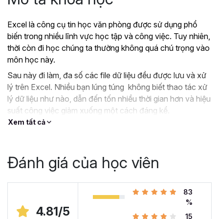
Excel là công cụ tin học văn phòng được sử dụng phổ
biến trong nhiều lĩnh vực học tập và công việc. Tuy nhiên,
thời còn đi học chúng ta thường không quá chú trọng vào
môn học này.
Sau này đi làm, đa số các file dữ liệu đều được lưu và xử
lý trên Excel. Nhiều bạn lúng túng không biết thao tác xử
lý dữ liệu như nào, dẫn đến tốn nhiều thời gian hơn và hiệu
suất công việc giảm xuống một cách đáng kể.
Xem tất cả
?
Nếu như bạn:
Đang dùng Excel trong công việc nhưng chưa hiệu
quả, kiến thức cóp nhặt “vụn vặt”, không bài bản.
Đánh giá của học viên
Hoặc trước đây chỉ học lý thuyết nên không biết
áp dụng vào thực tế công việc như nào.
Hoặc đã có kiến thức cơ bản về Excel và đang
83
muốn nâng cao kỹ năng của mình lên.
%
4.81/5
15