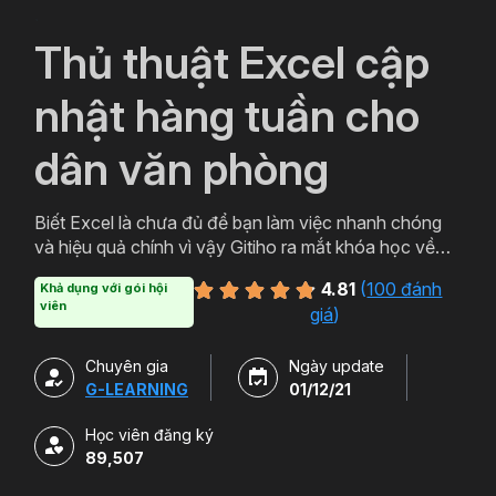
`
Thủ thuật Excel cập
nhật hàng tuần cho
dân văn phòng
Biết Excel là chưa đủ để bạn làm việc nhanh chóng
và hiệu quả chính vì vậy Gitiho ra mắt khóa học về
thủ thuật Excel. Qua khóa học của Gitiho người làm
4.81
(
100 đánh
Khả dụng với gói hội
văn phòng sẽ tự tin thao tác về những hàm, công cụ
viên
giá
)
trong Excel và ứng dụng để giải quyết công việc một
cách nhanh chóng .
Chuyên gia
Ngày update
G-LEARNING
01/12/21
Học viên đăng ký
89,507