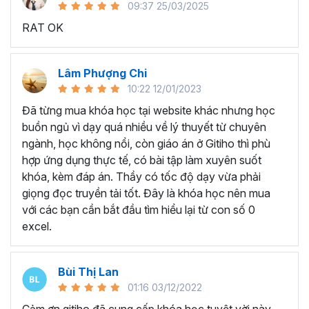
09:37 25/03/2025
sử dụng Excel sẽ tốn nhiều thời gian, công sức để xử lý
RAT OK
công việc. Hơn nữa, chúng ta cũng không biết những thứ
mình đang thực hiện đúng hay không.
Hiện nay
100% các doanh nghiệp tại Việt Nam
đều
Lâm Phượng Chi
cần tới kỹ năng Excel khi ứng tuyển vào vị trí kế toán, xử
10:22 12/01/2023
lý dữ liệu, bán hàng, quản lý, nhân viên ngân hàng, tài
Đã từng mua khóa học tại website khác nhưng học
chính... Mỗi cấp độ sẽ có yêu cầu thành thạo Excel xử lý
buồn ngủ vì dạy quá nhiều về lý thuyết từ chuyên
công việc khác nhau.
ngành, học không nổi, còn giáo án ở Gitiho thì phù
Chính vì điều đó Gitiho đã mở khóa học về
Thủ thuật
hợp ứng dụng thực tế, có bài tập làm xuyên suốt
Excel cập nhật hàng tuần - EXG02
với hơn
7h+ học
khóa, kèm đáp án. Thầy có tốc độ dạy vừa phải
cùng với
92 tài liệu đính kèm
bạn sẽ nhận được nhiều lợi
giọng đọc truyền tải tốt. Đây là khóa học nên mua
ích vô tận như:
với các bạn cần bắt đầu tìm hiểu lại từ con số 0
excel.
Giảng viên là những người có trình độ chuyên môn
cao, kinh nghiệm thực tiễn dày dặn đã và đang đào
tạo trực tiếp cho nhiều đơn vị lớn như
Vietinbank,
Bùi Thị Lan
VPBank, FPT software, Vietcombank, MIC, Tập
01:16 03/12/2022
đoàn Thành Công, TH True Milk
,… sẽ giúp bạn