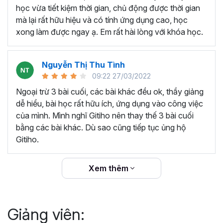
thêm ký hiệu tiền tệ, viết biểu thức hóa học - toán
học vừa tiết kiệm thời gian, chủ động được thời gian
học và loại bỏ dữ liệu trùng lặp.
mà lại rất hữu hiệu và có tính ứng dụng cao, học
Tổng hợp thủ thuật với hàm, công thức bao gồm
xong làm được ngay ạ. Em rất hài lòng với khóa học.
cách tắt/mở gợi ý khi viết hàm, đặt tên và sử dụng
tên trong công thức và các hàm tính toán theo thời
Nguyễn Thị Thu Tình
gian.
09:22 27/03/2022
Tổng hợp hàm, công thức tính toán theo thời gian
như hàm tính toán theo tháng, tuổi, ngày hết hạn
Ngoại trừ 3 bài cuối, các bài khác đều ok, thầy giảng
hợp đồng,...
dễ hiểu, bài học rất hữu ích, ứng dụng vào công việc
Hướng dẫn dùng các hàm và công thức nâng cao
của mình. Mình nghĩ Gitiho nên thay thế 3 bài cuối
như
SUM, SUMIFS, VLOOKUP, INDEX
, và các thủ
bằng các bài khác. Dù sao cũng tiếp tục ủng hộ
thuật hay trong Excel khác với hàm và công thức.
Gitiho.
Những thiết lập chế độ làm việc trên Excel như thiết
lập theme, background, in ấn, và các thanh, tiêu đề,
Xem thêm
đường kẻ lưới trong Excel.
Hình khối, Biểu đồ trong Excel: Vẽ biểu đồ trong ô,
tạo biểu đồ động, cố định các đối tượng hình khối,
Giảng viên:
và gán nội dung văn bản vào hình khối.
Một số thủ thuật hữu ích khác trong Excel như: khóa