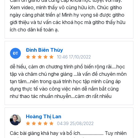
Cảm ơn gitiho đã cung cấp khóa học tuyệt vời này.
thành thạo kỹ năng sử dụng Excel nhanh chóng.
Xem video, mình thấy vô cùng hữu ích. Chúc gitiho
Học nhanh nhưng nhớ lâu bởi luôn có các bài tập
ngày càng phát triển ạ! Mình hy vọng sẽ được gitiho
thực hành kèm với lý thuyết.
giới thiệu và tư vấn các khoá học mà gitiho thấy hữu
Các video bài giảng được xây dựng dựa trên các
ích cho dân kế toán ạ.
chủ đề cụ thể, đồng thời chú trọng tối đa đến tính
ứng dụng cao. Đặc biệt, bộ video
các thủ thuật
trong Excel 2013, 2016, 2019
và nhiều phiên bản
Đinh Biên Thùy
khác, phù hợp với tất cả mọi đối tượng muốn tỏa
10:46 17/10/2022
sáng nơi công sở với thủ thuật Excel nâng cao thông
dễ hiểu, cảm ơn chương trình phổ biến rộng rãi....học
minh và tạo kết quả bất ngờ trong công việc.
tập và chăm chú nghe giảng ...là vấn đề chuyên môn
Bạn sẽ tự tin xử lý được mọi việc trên các công cụ
tạn tâm...nên trong quá trình học tập mình cũng áp
Excel một cách chuyên nghiệp giúp đẩy nhân được
dụng thực tế vào công việc nên dễ nắm bắt cũng
tiến độ công việc, nâng cao hiệu suất làm việc lên
như thao tác nhuần nhuyễn...cảm ơn rất nhiều
tới 5 lần.
Đặc biệt khi
đăng ký khóa học EXG02
học viên sẽ có cơ
hội nhận ưu đãi sở hữu trọn đời chỉ với
199.000đ
. Thao
Hoàng Thị Lan
tác đăng ký khá đơn giản, bạn chỉ cần nhấn vào ĐĂNG
04:39 25/08/2022
KÝ HỌC NGAY khóa học EXG08 trên gitiho.com là xong.
Các bài giảng khá hay và bổ ích................... Tuy nhiên