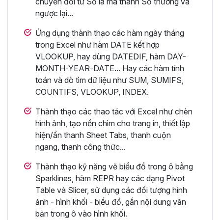
chuyển đổi từ Số la mã thành Số thường và
ngược lại...
Ứng dụng thành thạo các hàm ngày tháng
trong Excel như hàm DATE kết hợp
VLOOKUP, hay dùng DATEDIF, hàm DAY-
MONTH-YEAR-DATE... Hay các hàm tính
toán và dò tìm dữ liệu như SUM, SUMIFS,
COUNTIFS, VLOOKUP, INDEX.
Thành thạo các thao tác với Excel như chèn
hình ảnh, tạo nền chìm cho trang in, thiết lập
hiện/ẩn thanh Sheet Tabs, thanh cuộn
ngang, thanh công thức...
Thành thạo kỹ năng vẽ biểu đồ trong ô bằng
Sparklines, hàm REPR hay các dạng Pivot
Table và Slicer, sử dụng các đối tượng hình
ảnh - hình khối - biểu đồ, gắn nội dung văn
bản trong ô vào hình khối.