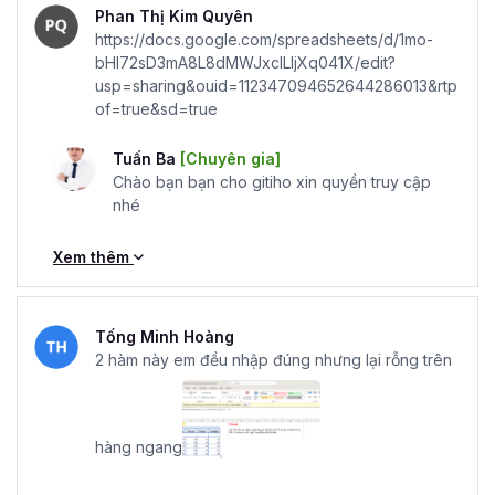
Phan Thị Kim Quyên
https://docs.google.com/spreadsheets/d/1mo-
bHI72sD3mA8L8dMWJxclLIjXq041X/edit?
usp=sharing&ouid=112347094652644286013&rtp
of=true&sd=true
Tuấn Ba
[Chuyên gia]
Chào bạn bạn cho gitiho xin quyền truy cập
nhé
Xem thêm
Tống Minh Hoàng
2 hàm này em đều nhập đúng nhưng lại rỗng trên
hàng ngang