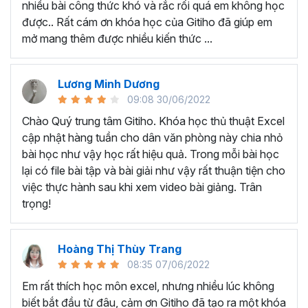
nhiều bài công thức khó và rắc rối quá em không học
Nếu có bất cứ thắc mắc nào liên quan đến tới
khóa học
được.. Rất cám ơn khóa học của Gitiho đã giúp em
EXG02 - Thủ thuật Excel cập nhật hàng tuần
bạn hãy
mở mang thêm được nhiều kiến thức ...
để kết nối cho Gitiho qua hotline 0774 116 285 để được
tư vấn chi tiết nhé.
Nội dung bài giảng trong khóa
Lương Minh Dương
09:08 30/06/2022
học thủ thuật trên Excel của
Chào Quý trung tâm Gitiho. Khóa học thủ thuật Excel
Gitiho?
cập nhật hàng tuần cho dân văn phòng này chia nhỏ
bài học như vậy học rất hiệu quả. Trong mỗi bài học
Khóa học Thủ thuật Excel cập nhật các mẹo Excel văn
lại có file bài tập và bài giải như vậy rất thuận tiện cho
phòng hàng tuần, bạn có thể được update những nội
việc thực hành sau khi xem video bài giảng. Trân
dung mới nhất về tin học văn phòng như sau:
trọng!
Định dạng nhanh bằng công cụ
Format Painter
và
Cell Styles
, sắp xếp bảng tính, thay đổi thiết lập tính
Hoàng Thị Thùy Trang
toán, các thủ thuật excel tính tổng, đặt tên nhanh
08:35 07/06/2022
cho bảng tính, hiển thị công thức trong ô, tạo ghi
chú và cố định dòng - cột.
Em rất thích học môn excel, nhưng nhiều lúc không
Kỹ thuật định dạng và xử lý dữ liệu bao gồm tự động
biết bắt đầu từ đâu, cảm ơn Gitiho đã tạo ra một khóa