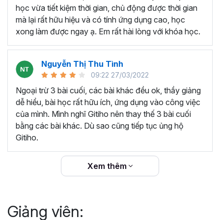
thêm ký hiệu tiền tệ, viết biểu thức hóa học - toán
học vừa tiết kiệm thời gian, chủ động được thời gian
học và loại bỏ dữ liệu trùng lặp.
mà lại rất hữu hiệu và có tính ứng dụng cao, học
Tổng hợp thủ thuật với hàm, công thức bao gồm
xong làm được ngay ạ. Em rất hài lòng với khóa học.
cách tắt/mở gợi ý khi viết hàm, đặt tên và sử dụng
tên trong công thức và các hàm tính toán theo thời
Nguyễn Thị Thu Tình
gian.
09:22 27/03/2022
Tổng hợp hàm, công thức tính toán theo thời gian
như hàm tính toán theo tháng, tuổi, ngày hết hạn
Ngoại trừ 3 bài cuối, các bài khác đều ok, thầy giảng
hợp đồng,...
dễ hiểu, bài học rất hữu ích, ứng dụng vào công việc
Hướng dẫn dùng các hàm và công thức nâng cao
của mình. Mình nghĩ Gitiho nên thay thế 3 bài cuối
như
SUM, SUMIFS, VLOOKUP, INDEX
, và các thủ
bằng các bài khác. Dù sao cũng tiếp tục ủng hộ
thuật hay trong Excel khác với hàm và công thức.
Gitiho.
Những thiết lập chế độ làm việc trên Excel như thiết
lập theme, background, in ấn, và các thanh, tiêu đề,
Xem thêm
đường kẻ lưới trong Excel.
Hình khối, Biểu đồ trong Excel: Vẽ biểu đồ trong ô,
tạo biểu đồ động, cố định các đối tượng hình khối,
Giảng viên:
và gán nội dung văn bản vào hình khối.
Một số thủ thuật hữu ích khác trong Excel như: khóa