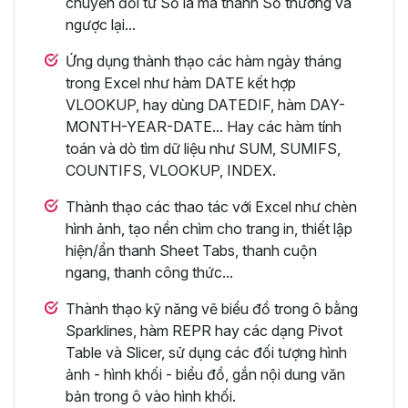
chuyển đổi từ Số la mã thành Số thường và
ngược lại...
Ứng dụng thành thạo các hàm ngày tháng
trong Excel như hàm DATE kết hợp
VLOOKUP, hay dùng DATEDIF, hàm DAY-
MONTH-YEAR-DATE... Hay các hàm tính
toán và dò tìm dữ liệu như SUM, SUMIFS,
COUNTIFS, VLOOKUP, INDEX.
Thành thạo các thao tác với Excel như chèn
hình ảnh, tạo nền chìm cho trang in, thiết lập
hiện/ẩn thanh Sheet Tabs, thanh cuộn
ngang, thanh công thức...
Thành thạo kỹ năng vẽ biểu đồ trong ô bằng
Sparklines, hàm REPR hay các dạng Pivot
Table và Slicer, sử dụng các đối tượng hình
ảnh - hình khối - biểu đồ, gắn nội dung văn
bản trong ô vào hình khối.