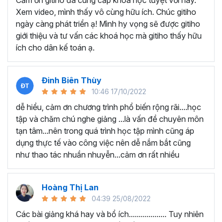
Cảm ơn gitiho đã cung cấp khóa học tuyệt vời này.
thành thạo kỹ năng sử dụng Excel nhanh chóng.
Xem video, mình thấy vô cùng hữu ích. Chúc gitiho
Học nhanh nhưng nhớ lâu bởi luôn có các bài tập
ngày càng phát triển ạ! Mình hy vọng sẽ được gitiho
thực hành kèm với lý thuyết.
giới thiệu và tư vấn các khoá học mà gitiho thấy hữu
Các video bài giảng được xây dựng dựa trên các
ích cho dân kế toán ạ.
chủ đề cụ thể, đồng thời chú trọng tối đa đến tính
ứng dụng cao. Đặc biệt, bộ video
các thủ thuật
trong Excel 2013, 2016, 2019
và nhiều phiên bản
Đinh Biên Thùy
khác, phù hợp với tất cả mọi đối tượng muốn tỏa
10:46 17/10/2022
sáng nơi công sở với thủ thuật Excel nâng cao thông
dễ hiểu, cảm ơn chương trình phổ biến rộng rãi....học
minh và tạo kết quả bất ngờ trong công việc.
tập và chăm chú nghe giảng ...là vấn đề chuyên môn
Bạn sẽ tự tin xử lý được mọi việc trên các công cụ
tạn tâm...nên trong quá trình học tập mình cũng áp
Excel một cách chuyên nghiệp giúp đẩy nhân được
dụng thực tế vào công việc nên dễ nắm bắt cũng
tiến độ công việc, nâng cao hiệu suất làm việc lên
như thao tác nhuần nhuyễn...cảm ơn rất nhiều
tới 5 lần.
Đặc biệt khi
đăng ký khóa học EXG02
học viên sẽ có cơ
hội nhận ưu đãi sở hữu trọn đời chỉ với
199.000đ
. Thao
Hoàng Thị Lan
tác đăng ký khá đơn giản, bạn chỉ cần nhấn vào ĐĂNG
04:39 25/08/2022
KÝ HỌC NGAY khóa học EXG08 trên gitiho.com là xong.
Các bài giảng khá hay và bổ ích................... Tuy nhiên