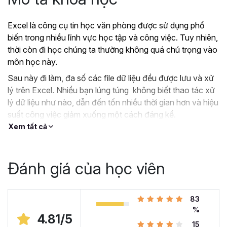
Excel là công cụ tin học văn phòng được sử dụng phổ
biến trong nhiều lĩnh vực học tập và công việc. Tuy nhiên,
thời còn đi học chúng ta thường không quá chú trọng vào
môn học này.
Sau này đi làm, đa số các file dữ liệu đều được lưu và xử
lý trên Excel. Nhiều bạn lúng túng không biết thao tác xử
lý dữ liệu như nào, dẫn đến tốn nhiều thời gian hơn và hiệu
suất công việc giảm xuống một cách đáng kể.
Xem tất cả
?
Nếu như bạn:
Đang dùng Excel trong công việc nhưng chưa hiệu
quả, kiến thức cóp nhặt “vụn vặt”, không bài bản.
Đánh giá của học viên
Hoặc trước đây chỉ học lý thuyết nên không biết
áp dụng vào thực tế công việc như nào.
Hoặc đã có kiến thức cơ bản về Excel và đang
83
muốn nâng cao kỹ năng của mình lên.
%
4.81/5
15