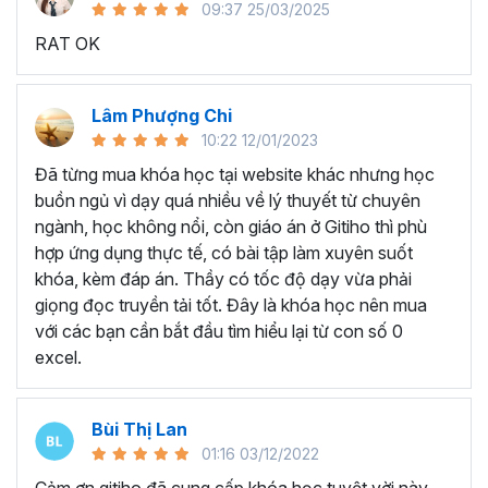
09:37 25/03/2025
sử dụng Excel sẽ tốn nhiều thời gian, công sức để xử lý
RAT OK
công việc. Hơn nữa, chúng ta cũng không biết những thứ
mình đang thực hiện đúng hay không.
Hiện nay
100% các doanh nghiệp tại Việt Nam
đều
Lâm Phượng Chi
cần tới kỹ năng Excel khi ứng tuyển vào vị trí kế toán, xử
10:22 12/01/2023
lý dữ liệu, bán hàng, quản lý, nhân viên ngân hàng, tài
Đã từng mua khóa học tại website khác nhưng học
chính... Mỗi cấp độ sẽ có yêu cầu thành thạo Excel xử lý
buồn ngủ vì dạy quá nhiều về lý thuyết từ chuyên
công việc khác nhau.
ngành, học không nổi, còn giáo án ở Gitiho thì phù
Chính vì điều đó Gitiho đã mở khóa học về
Thủ thuật
hợp ứng dụng thực tế, có bài tập làm xuyên suốt
Excel cập nhật hàng tuần - EXG02
với hơn
7h+ học
khóa, kèm đáp án. Thầy có tốc độ dạy vừa phải
cùng với
92 tài liệu đính kèm
bạn sẽ nhận được nhiều lợi
giọng đọc truyền tải tốt. Đây là khóa học nên mua
ích vô tận như:
với các bạn cần bắt đầu tìm hiểu lại từ con số 0
excel.
Giảng viên là những người có trình độ chuyên môn
cao, kinh nghiệm thực tiễn dày dặn đã và đang đào
tạo trực tiếp cho nhiều đơn vị lớn như
Vietinbank,
Bùi Thị Lan
VPBank, FPT software, Vietcombank, MIC, Tập
01:16 03/12/2022
đoàn Thành Công, TH True Milk
,… sẽ giúp bạn