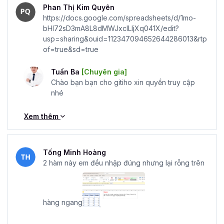
Phan Thị Kim Quyên
https://docs.google.com/spreadsheets/d/1mo-
bHI72sD3mA8L8dMWJxclLIjXq041X/edit?
usp=sharing&ouid=112347094652644286013&rtp
of=true&sd=true
Tuấn Ba
[Chuyên gia]
Chào bạn bạn cho gitiho xin quyền truy cập
nhé
Xem thêm
Tống Minh Hoàng
2 hàm này em đều nhập đúng nhưng lại rỗng trên
hàng ngang