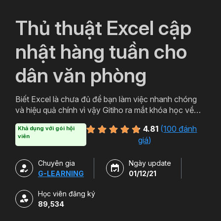
`
Thủ thuật Excel cập
nhật hàng tuần cho
dân văn phòng
Biết Excel là chưa đủ để bạn làm việc nhanh chóng
và hiệu quả chính vì vậy Gitiho ra mắt khóa học về
thủ thuật Excel. Qua khóa học của Gitiho người làm
4.81
(
100 đánh
Khả dụng với gói hội
văn phòng sẽ tự tin thao tác về những hàm, công cụ
viên
giá
)
trong Excel và ứng dụng để giải quyết công việc một
cách nhanh chóng .
Chuyên gia
Ngày update
G-LEARNING
01/12/21
Học viên đăng ký
89,534