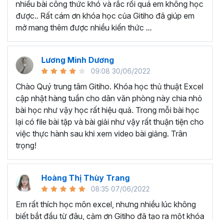
nhiều bài công thức khó và rắc rối quá em không học
Nếu có bất cứ thắc mắc nào liên quan đến tới
khóa học
được.. Rất cám ơn khóa học của Gitiho đã giúp em
EXG02 - Thủ thuật Excel cập nhật hàng tuần
bạn hãy
mở mang thêm được nhiều kiến thức ...
để kết nối cho Gitiho qua hotline 0774 116 285 để được
tư vấn chi tiết nhé.
Nội dung bài giảng trong khóa
Lương Minh Dương
09:08 30/06/2022
học thủ thuật trên Excel của
Chào Quý trung tâm Gitiho. Khóa học thủ thuật Excel
Gitiho?
cập nhật hàng tuần cho dân văn phòng này chia nhỏ
bài học như vậy học rất hiệu quả. Trong mỗi bài học
Khóa học Thủ thuật Excel cập nhật các mẹo Excel văn
lại có file bài tập và bài giải như vậy rất thuận tiện cho
phòng hàng tuần, bạn có thể được update những nội
việc thực hành sau khi xem video bài giảng. Trân
dung mới nhất về tin học văn phòng như sau:
trọng!
Định dạng nhanh bằng công cụ
Format Painter
và
Cell Styles
, sắp xếp bảng tính, thay đổi thiết lập tính
Hoàng Thị Thùy Trang
toán, các thủ thuật excel tính tổng, đặt tên nhanh
08:35 07/06/2022
cho bảng tính, hiển thị công thức trong ô, tạo ghi
chú và cố định dòng - cột.
Em rất thích học môn excel, nhưng nhiều lúc không
Kỹ thuật định dạng và xử lý dữ liệu bao gồm tự động
biết bắt đầu từ đâu, cảm ơn Gitiho đã tạo ra một khóa