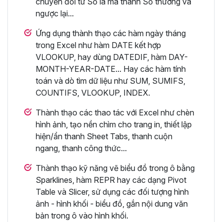
chuyển đổi từ Số la mã thành Số thường và
ngược lại...
Ứng dụng thành thạo các hàm ngày tháng
trong Excel như hàm DATE kết hợp
VLOOKUP, hay dùng DATEDIF, hàm DAY-
MONTH-YEAR-DATE... Hay các hàm tính
toán và dò tìm dữ liệu như SUM, SUMIFS,
COUNTIFS, VLOOKUP, INDEX.
Thành thạo các thao tác với Excel như chèn
hình ảnh, tạo nền chìm cho trang in, thiết lập
hiện/ẩn thanh Sheet Tabs, thanh cuộn
ngang, thanh công thức...
Thành thạo kỹ năng vẽ biểu đồ trong ô bằng
Sparklines, hàm REPR hay các dạng Pivot
Table và Slicer, sử dụng các đối tượng hình
ảnh - hình khối - biểu đồ, gắn nội dung văn
bản trong ô vào hình khối.