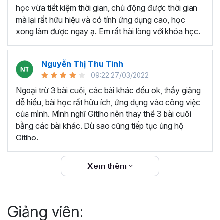
thêm ký hiệu tiền tệ, viết biểu thức hóa học - toán
học vừa tiết kiệm thời gian, chủ động được thời gian
học và loại bỏ dữ liệu trùng lặp.
mà lại rất hữu hiệu và có tính ứng dụng cao, học
Tổng hợp thủ thuật với hàm, công thức bao gồm
xong làm được ngay ạ. Em rất hài lòng với khóa học.
cách tắt/mở gợi ý khi viết hàm, đặt tên và sử dụng
tên trong công thức và các hàm tính toán theo thời
Nguyễn Thị Thu Tình
gian.
09:22 27/03/2022
Tổng hợp hàm, công thức tính toán theo thời gian
như hàm tính toán theo tháng, tuổi, ngày hết hạn
Ngoại trừ 3 bài cuối, các bài khác đều ok, thầy giảng
hợp đồng,...
dễ hiểu, bài học rất hữu ích, ứng dụng vào công việc
Hướng dẫn dùng các hàm và công thức nâng cao
của mình. Mình nghĩ Gitiho nên thay thế 3 bài cuối
như
SUM, SUMIFS, VLOOKUP, INDEX
, và các thủ
bằng các bài khác. Dù sao cũng tiếp tục ủng hộ
thuật hay trong Excel khác với hàm và công thức.
Gitiho.
Những thiết lập chế độ làm việc trên Excel như thiết
lập theme, background, in ấn, và các thanh, tiêu đề,
Xem thêm
đường kẻ lưới trong Excel.
Hình khối, Biểu đồ trong Excel: Vẽ biểu đồ trong ô,
tạo biểu đồ động, cố định các đối tượng hình khối,
Giảng viên:
và gán nội dung văn bản vào hình khối.
Một số thủ thuật hữu ích khác trong Excel như: khóa