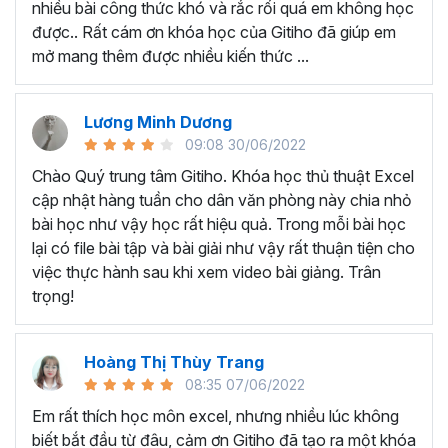
nhiều bài công thức khó và rắc rối quá em không học
Nếu có bất cứ thắc mắc nào liên quan đến tới
khóa học
được.. Rất cám ơn khóa học của Gitiho đã giúp em
EXG02 - Thủ thuật Excel cập nhật hàng tuần
bạn hãy
mở mang thêm được nhiều kiến thức ...
để kết nối cho Gitiho qua hotline 0774 116 285 để được
tư vấn chi tiết nhé.
Nội dung bài giảng trong khóa
Lương Minh Dương
09:08 30/06/2022
học thủ thuật trên Excel của
Chào Quý trung tâm Gitiho. Khóa học thủ thuật Excel
Gitiho?
cập nhật hàng tuần cho dân văn phòng này chia nhỏ
bài học như vậy học rất hiệu quả. Trong mỗi bài học
Khóa học Thủ thuật Excel cập nhật các mẹo Excel văn
lại có file bài tập và bài giải như vậy rất thuận tiện cho
phòng hàng tuần, bạn có thể được update những nội
việc thực hành sau khi xem video bài giảng. Trân
dung mới nhất về tin học văn phòng như sau:
trọng!
Định dạng nhanh bằng công cụ
Format Painter
và
Cell Styles
, sắp xếp bảng tính, thay đổi thiết lập tính
Hoàng Thị Thùy Trang
toán, các thủ thuật excel tính tổng, đặt tên nhanh
08:35 07/06/2022
cho bảng tính, hiển thị công thức trong ô, tạo ghi
chú và cố định dòng - cột.
Em rất thích học môn excel, nhưng nhiều lúc không
Kỹ thuật định dạng và xử lý dữ liệu bao gồm tự động
biết bắt đầu từ đâu, cảm ơn Gitiho đã tạo ra một khóa