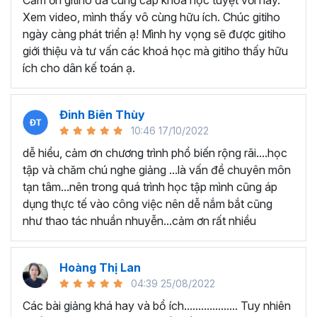
Cảm ơn gitiho đã cung cấp khóa học tuyệt vời này.
thành thạo kỹ năng sử dụng Excel nhanh chóng.
Xem video, mình thấy vô cùng hữu ích. Chúc gitiho
Học nhanh nhưng nhớ lâu bởi luôn có các bài tập
ngày càng phát triển ạ! Mình hy vọng sẽ được gitiho
thực hành kèm với lý thuyết.
giới thiệu và tư vấn các khoá học mà gitiho thấy hữu
Các video bài giảng được xây dựng dựa trên các
ích cho dân kế toán ạ.
chủ đề cụ thể, đồng thời chú trọng tối đa đến tính
ứng dụng cao. Đặc biệt, bộ video
các thủ thuật
trong Excel 2013, 2016, 2019
và nhiều phiên bản
Đinh Biên Thùy
khác, phù hợp với tất cả mọi đối tượng muốn tỏa
10:46 17/10/2022
sáng nơi công sở với thủ thuật Excel nâng cao thông
dễ hiểu, cảm ơn chương trình phổ biến rộng rãi....học
minh và tạo kết quả bất ngờ trong công việc.
tập và chăm chú nghe giảng ...là vấn đề chuyên môn
Bạn sẽ tự tin xử lý được mọi việc trên các công cụ
tạn tâm...nên trong quá trình học tập mình cũng áp
Excel một cách chuyên nghiệp giúp đẩy nhân được
dụng thực tế vào công việc nên dễ nắm bắt cũng
tiến độ công việc, nâng cao hiệu suất làm việc lên
như thao tác nhuần nhuyễn...cảm ơn rất nhiều
tới 5 lần.
Đặc biệt khi
đăng ký khóa học EXG02
học viên sẽ có cơ
hội nhận ưu đãi sở hữu trọn đời chỉ với
199.000đ
. Thao
Hoàng Thị Lan
tác đăng ký khá đơn giản, bạn chỉ cần nhấn vào ĐĂNG
04:39 25/08/2022
KÝ HỌC NGAY khóa học EXG08 trên gitiho.com là xong.
Các bài giảng khá hay và bổ ích................... Tuy nhiên