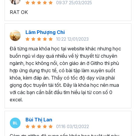
09:37 25/03/2025
sử dụng Excel sẽ tốn nhiều thời gian, công sức để xử lý
RAT OK
công việc. Hơn nữa, chúng ta cũng không biết những thứ
mình đang thực hiện đúng hay không.
Hiện nay
100% các doanh nghiệp tại Việt Nam
đều
Lâm Phượng Chi
cần tới kỹ năng Excel khi ứng tuyển vào vị trí kế toán, xử
10:22 12/01/2023
lý dữ liệu, bán hàng, quản lý, nhân viên ngân hàng, tài
Đã từng mua khóa học tại website khác nhưng học
chính... Mỗi cấp độ sẽ có yêu cầu thành thạo Excel xử lý
buồn ngủ vì dạy quá nhiều về lý thuyết từ chuyên
công việc khác nhau.
ngành, học không nổi, còn giáo án ở Gitiho thì phù
Chính vì điều đó Gitiho đã mở khóa học về
Thủ thuật
hợp ứng dụng thực tế, có bài tập làm xuyên suốt
Excel cập nhật hàng tuần - EXG02
với hơn
7h+ học
khóa, kèm đáp án. Thầy có tốc độ dạy vừa phải
cùng với
92 tài liệu đính kèm
bạn sẽ nhận được nhiều lợi
giọng đọc truyền tải tốt. Đây là khóa học nên mua
ích vô tận như:
với các bạn cần bắt đầu tìm hiểu lại từ con số 0
excel.
Giảng viên là những người có trình độ chuyên môn
cao, kinh nghiệm thực tiễn dày dặn đã và đang đào
tạo trực tiếp cho nhiều đơn vị lớn như
Vietinbank,
Bùi Thị Lan
VPBank, FPT software, Vietcombank, MIC, Tập
01:16 03/12/2022
đoàn Thành Công, TH True Milk
,… sẽ giúp bạn