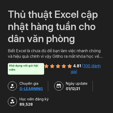
`
Thủ thuật Excel cập
nhật hàng tuần cho
dân văn phòng
Biết Excel là chưa đủ để bạn làm việc nhanh chóng
và hiệu quả chính vì vậy Gitiho ra mắt khóa học về
thủ thuật Excel. Qua khóa học của Gitiho người làm
4.81
(
100 đánh
Khả dụng với gói hội
văn phòng sẽ tự tin thao tác về những hàm, công cụ
viên
giá
)
trong Excel và ứng dụng để giải quyết công việc một
cách nhanh chóng .
Chuyên gia
Ngày update
G-LEARNING
01/12/21
Học viên đăng ký
89,528