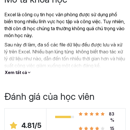
Excel là công cụ tin học văn phòng được sử dụng phổ
biến trong nhiều lĩnh vực học tập và công việc. Tuy nhiên,
thời còn đi học chúng ta thường không quá chú trọng vào
môn học này.
Sau này đi làm, đa số các file dữ liệu đều được lưu và xử
lý trên Excel. Nhiều bạn lúng túng không biết thao tác xử
lý dữ liệu như nào, dẫn đến tốn nhiều thời gian hơn và hiệu
suất công việc giảm xuống một cách đáng kể.
Xem tất cả
?
Nếu như bạn:
Đang dùng Excel trong công việc nhưng chưa hiệu
quả, kiến thức cóp nhặt “vụn vặt”, không bài bản.
Đánh giá của học viên
Hoặc trước đây chỉ học lý thuyết nên không biết
áp dụng vào thực tế công việc như nào.
Hoặc đã có kiến thức cơ bản về Excel và đang
83
muốn nâng cao kỹ năng của mình lên.
%
4.81/5
15