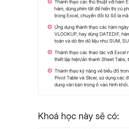
Thành thạo các thủ thuật với hàm Ex
hàm, dùng phím tắt để hiển thị cú ph
trong Excel, chuyển đổi từ Số la mã
Ứng dụng thành thạo các hàm ngày
VLOOKUP, hay dùng DATEDIF, hà
toán và dò tìm dữ liệu như SUM,
Thành thạo các thao tác với Excel n
thiết lập hiện/ẩn thanh Sheet Tabs,
Thành thạo kỹ năng vẽ biểu đồ tro
Pivot Table và Slicer, sử dụng các đ
dung văn bản trong ô vào hình khối.
Khoá học này sẽ có: