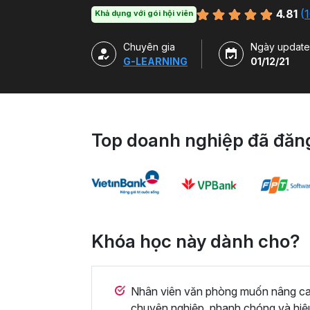
hàm, công cụ trong Excel và ứng dụng để g
4.81
(
1
Khả dụng với gói hội viên
Chuyên gia
Ngày update
G-LEARNING
01/12/21
Top doanh nghiệp đã đăng
Khóa học này dành cho?
Nhân viên văn phòng muốn nâng cao 
chuyên nghiệp, nhanh chóng và hiệ