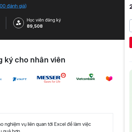
iải quyết công việc một cách nhanh chóng .
00 đánh giá
)
Học viên đăng ký
89,508
 ký cho nhân viên
nghiệm vụ liên quan tới Excel để làm việc
u quả hơn.