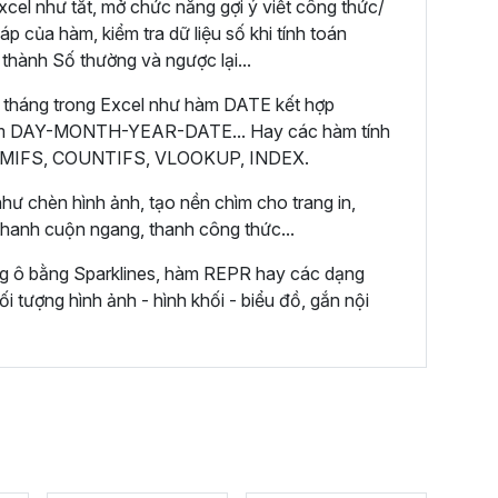
cel như tắt, mở chức năng gợi ý viết công thức/
áp của hàm, kiểm tra dữ liệu số khi tính toán
 thành Số thường và ngược lại...
 tháng trong Excel như hàm DATE kết hợp
m DAY-MONTH-YEAR-DATE... Hay các hàm tính
 SUMIFS, COUNTIFS, VLOOKUP, INDEX.
hư chèn hình ảnh, tạo nền chìm cho trang in,
 thanh cuộn ngang, thanh công thức...
ng ô bằng Sparklines, hàm REPR hay các dạng
ối tượng hình ảnh - hình khối - biểu đồ, gắn nội