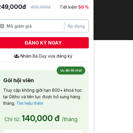
249,000đ
499,000đ
Tiết kiệm
50 %
Áp dụng
ĐĂNG KÝ NGAY
Ưu đãi tốt nhất
Gói hội viên
Truy cập không giới hạn 800+ khoá học
tại Gitiho và liên tục được bổ sung hàng
tháng.
Tìm hiểu thêm
140,000 đ
Chỉ từ:
/tháng