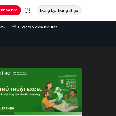
t khóa học
Đăng ký/ Đăng nhập
 70%
Tuyển tập khoá học free