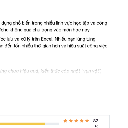
 dụng phổ biến trong nhiều lĩnh vực học tập và công
thường không quá chú trọng vào môn học này.
ược lưu và xử lý trên Excel. Nhiều bạn lúng túng
ẫn đến tốn nhiều thời gian hơn và hiệu suất công việc
ng chưa hiệu quả, kiến thức cóp nhặt “vụn vặt”,
n không biết áp dụng vào thực tế công việc như nào.
el và đang muốn nâng cao kỹ năng của mình lên.
 cả những khó khăn mà bạn gặp phải khi đi làm với khóa
hàng tuần cho dân văn phòng
với 107 bài giảng
83
i quyết công việc theo cách thông minh, nhanh chóng,
%