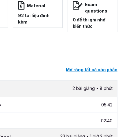
Exam
Material
questions
92 tài liệu đính
0 đề thi ghi nhớ
kèm
kiến thức
Mở rộng tất cả các phần
2 bài giảng • 8 phút
p
05:42
02:40
Excel
23 bài giảng • 1 giờ 2 phút