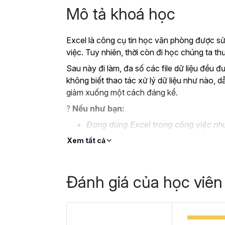
Mô tả khoá học
Excel là công cụ tin học văn phòng được sử
việc. Tuy nhiên, thời còn đi học chúng ta 
Sau này đi làm, đa số các file dữ liệu đều đ
không biết thao tác xử lý dữ liệu như nào, d
giảm xuống một cách đáng kể.
?
Nếu như bạn:
Đang dùng Excel trong công việc như
không bài bản.
Xem tất cả
Hoặc trước đây chỉ học lý thuyết nê
Hoặc đã có kiến thức cơ bản về Exc
Đánh giá của học viên
Thì Gitiho ở đây để giúp bạn giải quyết tất
học
EXG02 - Thủ thuật Excel cập nhật 
trong 8 giờ.
Hoàn thành khóa học, bạn có thể tự tin giả