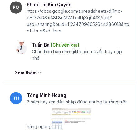
Phan Thị Kim Quyên
https://docs.google.com/spreadsheets/d/1mo-
bHI72sD3mA8L8dMWJxclLIjXq041X/edit?
usp=sharing&ouid=112347094652644286013&rtp
of=true&sd=true
Tuấn Ba
[Chuyên gia]
Chào bạn bạn cho gitiho xin quyền truy cập
nhé
Xem thêm
Tống Minh Hoàng
2 hàm này em đều nhập đúng nhưng lại rỗng trên
hàng ngang