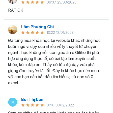
09:37 25/03/2025
sử dụng Excel sẽ tốn nhiều thời gian, công sức để xử lý
RAT OK
công việc. Hơn nữa, chúng ta cũng không biết những thứ
mình đang thực hiện đúng hay không.
Hiện nay
100% các doanh nghiệp tại Việt Nam
đều
Lâm Phượng Chi
cần tới kỹ năng Excel khi ứng tuyển vào vị trí kế toán, xử
10:22 12/01/2023
lý dữ liệu, bán hàng, quản lý, nhân viên ngân hàng, tài
Đã từng mua khóa học tại website khác nhưng học
chính... Mỗi cấp độ sẽ có yêu cầu thành thạo Excel xử lý
buồn ngủ vì dạy quá nhiều về lý thuyết từ chuyên
công việc khác nhau.
ngành, học không nổi, còn giáo án ở Gitiho thì phù
Chính vì điều đó Gitiho đã mở khóa học về
Thủ thuật
hợp ứng dụng thực tế, có bài tập làm xuyên suốt
Excel cập nhật hàng tuần - EXG02
với hơn
7h+ học
khóa, kèm đáp án. Thầy có tốc độ dạy vừa phải
cùng với
92 tài liệu đính kèm
bạn sẽ nhận được nhiều lợi
giọng đọc truyền tải tốt. Đây là khóa học nên mua
ích vô tận như:
với các bạn cần bắt đầu tìm hiểu lại từ con số 0
excel.
Giảng viên là những người có trình độ chuyên môn
cao, kinh nghiệm thực tiễn dày dặn đã và đang đào
tạo trực tiếp cho nhiều đơn vị lớn như
Vietinbank,
Bùi Thị Lan
VPBank, FPT software, Vietcombank, MIC, Tập
01:16 03/12/2022
đoàn Thành Công, TH True Milk
,… sẽ giúp bạn