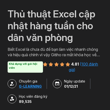
`
Thủ thuật Excel cập
nhật hàng tuần cho
dân văn phòng
Biết Excel là chưa đủ để bạn làm việc nhanh chóng
và hiệu quả chính vì vậy Gitiho ra mắt khóa học về
thủ thuật Excel. Qua khóa học của Gitiho người làm
4.81
(
100 đánh
Khả dụng với gói hội
văn phòng sẽ tự tin thao tác về những hàm, công cụ
viên
giá
)
trong Excel và ứng dụng để giải quyết công việc một
cách nhanh chóng .
Chuyên gia
Ngày update
G-LEARNING
01/12/21
Học viên đăng ký
89,535