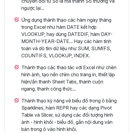
chuyển đổi từ Số la mã thành Số thường và
ngược lại...
Ứng dụng thành thạo các hàm ngày tháng
trong Excel như hàm DATE kết hợp
VLOOKUP, hay dùng DATEDIF, hàm DAY-
MONTH-YEAR-DATE... Hay các hàm tính
toán và dò tìm dữ liệu như SUM, SUMIFS,
COUNTIFS, VLOOKUP, INDEX.
Thành thạo các thao tác với Excel như chèn
hình ảnh, tạo nền chìm cho trang in, thiết lập
hiện/ẩn thanh Sheet Tabs, thanh cuộn
ngang, thanh công thức...
Thành thạo kỹ năng vẽ biểu đồ trong ô bằng
Sparklines, hàm REPR hay các dạng Pivot
Table và Slicer, sử dụng các đối tượng hình
ảnh - hình khối - biểu đồ, gắn nội dung văn
bản trong ô vào hình khối.