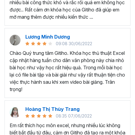
nhiều bài công thức khó và rắc rối quá em không học
Nếu có bất cứ thắc mắc nào liên quan đến tới
khóa học
được.. Rất cám ơn khóa học của Gitiho đã giúp em
EXG02 - Thủ thuật Excel cập nhật hàng tuần
bạn hãy
mở mang thêm được nhiều kiến thức ...
để kết nối cho Gitiho qua hotline 0774 116 285 để được
tư vấn chi tiết nhé.
Nội dung bài giảng trong khóa
Lương Minh Dương
09:08 30/06/2022
học thủ thuật trên Excel của
Chào Quý trung tâm Gitiho. Khóa học thủ thuật Excel
Gitiho?
cập nhật hàng tuần cho dân văn phòng này chia nhỏ
bài học như vậy học rất hiệu quả. Trong mỗi bài học
Khóa học Thủ thuật Excel cập nhật các mẹo Excel văn
lại có file bài tập và bài giải như vậy rất thuận tiện cho
phòng hàng tuần, bạn có thể được update những nội
việc thực hành sau khi xem video bài giảng. Trân
dung mới nhất về tin học văn phòng như sau:
trọng!
Định dạng nhanh bằng công cụ
Format Painter
và
Cell Styles
, sắp xếp bảng tính, thay đổi thiết lập tính
Hoàng Thị Thùy Trang
toán, các thủ thuật excel tính tổng, đặt tên nhanh
08:35 07/06/2022
cho bảng tính, hiển thị công thức trong ô, tạo ghi
chú và cố định dòng - cột.
Em rất thích học môn excel, nhưng nhiều lúc không
Kỹ thuật định dạng và xử lý dữ liệu bao gồm tự động
biết bắt đầu từ đâu, cảm ơn Gitiho đã tạo ra một khóa