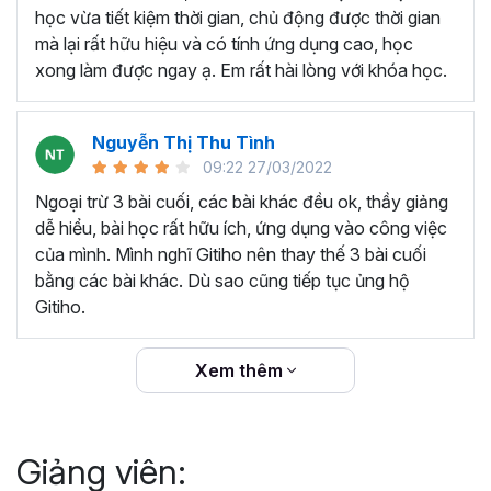
thêm ký hiệu tiền tệ, viết biểu thức hóa học - toán
học vừa tiết kiệm thời gian, chủ động được thời gian
học và loại bỏ dữ liệu trùng lặp.
mà lại rất hữu hiệu và có tính ứng dụng cao, học
Tổng hợp thủ thuật với hàm, công thức bao gồm
xong làm được ngay ạ. Em rất hài lòng với khóa học.
cách tắt/mở gợi ý khi viết hàm, đặt tên và sử dụng
tên trong công thức và các hàm tính toán theo thời
Nguyễn Thị Thu Tình
gian.
09:22 27/03/2022
Tổng hợp hàm, công thức tính toán theo thời gian
như hàm tính toán theo tháng, tuổi, ngày hết hạn
Ngoại trừ 3 bài cuối, các bài khác đều ok, thầy giảng
hợp đồng,...
dễ hiểu, bài học rất hữu ích, ứng dụng vào công việc
Hướng dẫn dùng các hàm và công thức nâng cao
của mình. Mình nghĩ Gitiho nên thay thế 3 bài cuối
như
SUM, SUMIFS, VLOOKUP, INDEX
, và các thủ
bằng các bài khác. Dù sao cũng tiếp tục ủng hộ
thuật hay trong Excel khác với hàm và công thức.
Gitiho.
Những thiết lập chế độ làm việc trên Excel như thiết
lập theme, background, in ấn, và các thanh, tiêu đề,
Xem thêm
đường kẻ lưới trong Excel.
Hình khối, Biểu đồ trong Excel: Vẽ biểu đồ trong ô,
tạo biểu đồ động, cố định các đối tượng hình khối,
Giảng viên:
và gán nội dung văn bản vào hình khối.
Một số thủ thuật hữu ích khác trong Excel như: khóa