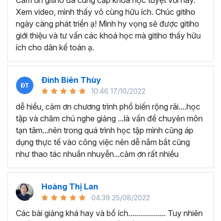
Cảm ơn gitiho đã cung cấp khóa học tuyệt vời này.
thành thạo kỹ năng sử dụng Excel nhanh chóng.
Xem video, mình thấy vô cùng hữu ích. Chúc gitiho
Học nhanh nhưng nhớ lâu bởi luôn có các bài tập
ngày càng phát triển ạ! Mình hy vọng sẽ được gitiho
thực hành kèm với lý thuyết.
giới thiệu và tư vấn các khoá học mà gitiho thấy hữu
Các video bài giảng được xây dựng dựa trên các
ích cho dân kế toán ạ.
chủ đề cụ thể, đồng thời chú trọng tối đa đến tính
ứng dụng cao. Đặc biệt, bộ video
các thủ thuật
trong Excel 2013, 2016, 2019
và nhiều phiên bản
Đinh Biên Thùy
khác, phù hợp với tất cả mọi đối tượng muốn tỏa
10:46 17/10/2022
sáng nơi công sở với thủ thuật Excel nâng cao thông
dễ hiểu, cảm ơn chương trình phổ biến rộng rãi....học
minh và tạo kết quả bất ngờ trong công việc.
tập và chăm chú nghe giảng ...là vấn đề chuyên môn
Bạn sẽ tự tin xử lý được mọi việc trên các công cụ
tạn tâm...nên trong quá trình học tập mình cũng áp
Excel một cách chuyên nghiệp giúp đẩy nhân được
dụng thực tế vào công việc nên dễ nắm bắt cũng
tiến độ công việc, nâng cao hiệu suất làm việc lên
như thao tác nhuần nhuyễn...cảm ơn rất nhiều
tới 5 lần.
Đặc biệt khi
đăng ký khóa học EXG02
học viên sẽ có cơ
hội nhận ưu đãi sở hữu trọn đời chỉ với
199.000đ
. Thao
Hoàng Thị Lan
tác đăng ký khá đơn giản, bạn chỉ cần nhấn vào ĐĂNG
04:39 25/08/2022
KÝ HỌC NGAY khóa học EXG08 trên gitiho.com là xong.
Các bài giảng khá hay và bổ ích................... Tuy nhiên