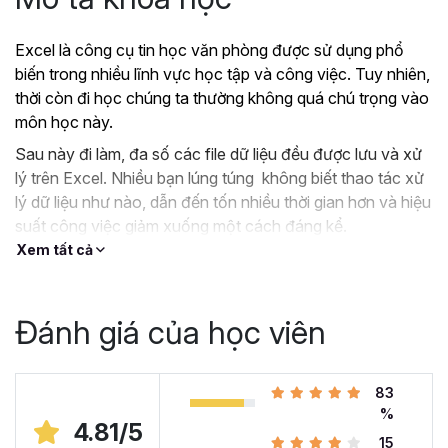
Excel là công cụ tin học văn phòng được sử dụng phổ
biến trong nhiều lĩnh vực học tập và công việc. Tuy nhiên,
thời còn đi học chúng ta thường không quá chú trọng vào
môn học này.
Sau này đi làm, đa số các file dữ liệu đều được lưu và xử
lý trên Excel. Nhiều bạn lúng túng không biết thao tác xử
lý dữ liệu như nào, dẫn đến tốn nhiều thời gian hơn và hiệu
suất công việc giảm xuống một cách đáng kể.
Xem tất cả
?
Nếu như bạn:
Đang dùng Excel trong công việc nhưng chưa hiệu
quả, kiến thức cóp nhặt “vụn vặt”, không bài bản.
Đánh giá của học viên
Hoặc trước đây chỉ học lý thuyết nên không biết
áp dụng vào thực tế công việc như nào.
Hoặc đã có kiến thức cơ bản về Excel và đang
83
muốn nâng cao kỹ năng của mình lên.
%
4.81/5
15