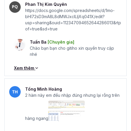
Phan Thị Kim Quyên
https://docs.google.com/spreadsheets/d/1mo-
bHI72sD3mA8L8dMWJxclLIjXq041X/edit?
usp=sharing&ouid=112347094652644286013&rtp
of=true&sd=true
Tuấn Ba
[Chuyên gia]
Chào bạn bạn cho gitiho xin quyền truy cập
nhé
Xem thêm
Tống Minh Hoàng
2 hàm này em đều nhập đúng nhưng lại rỗng trên
hàng ngang