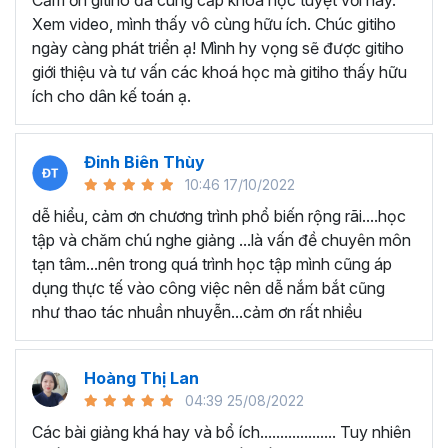
Cảm ơn gitiho đã cung cấp khóa học tuyệt vời này.
thành thạo kỹ năng sử dụng Excel nhanh chóng.
Xem video, mình thấy vô cùng hữu ích. Chúc gitiho
Học nhanh nhưng nhớ lâu bởi luôn có các bài tập
ngày càng phát triển ạ! Mình hy vọng sẽ được gitiho
thực hành kèm với lý thuyết.
giới thiệu và tư vấn các khoá học mà gitiho thấy hữu
Các video bài giảng được xây dựng dựa trên các
ích cho dân kế toán ạ.
chủ đề cụ thể, đồng thời chú trọng tối đa đến tính
ứng dụng cao. Đặc biệt, bộ video
các thủ thuật
trong Excel 2013, 2016, 2019
và nhiều phiên bản
Đinh Biên Thùy
khác, phù hợp với tất cả mọi đối tượng muốn tỏa
10:46 17/10/2022
sáng nơi công sở với thủ thuật Excel nâng cao thông
dễ hiểu, cảm ơn chương trình phổ biến rộng rãi....học
minh và tạo kết quả bất ngờ trong công việc.
tập và chăm chú nghe giảng ...là vấn đề chuyên môn
Bạn sẽ tự tin xử lý được mọi việc trên các công cụ
tạn tâm...nên trong quá trình học tập mình cũng áp
Excel một cách chuyên nghiệp giúp đẩy nhân được
dụng thực tế vào công việc nên dễ nắm bắt cũng
tiến độ công việc, nâng cao hiệu suất làm việc lên
như thao tác nhuần nhuyễn...cảm ơn rất nhiều
tới 5 lần.
Đặc biệt khi
đăng ký khóa học EXG02
học viên sẽ có cơ
hội nhận ưu đãi sở hữu trọn đời chỉ với
199.000đ
. Thao
Hoàng Thị Lan
tác đăng ký khá đơn giản, bạn chỉ cần nhấn vào ĐĂNG
04:39 25/08/2022
KÝ HỌC NGAY khóa học EXG08 trên gitiho.com là xong.
Các bài giảng khá hay và bổ ích................... Tuy nhiên