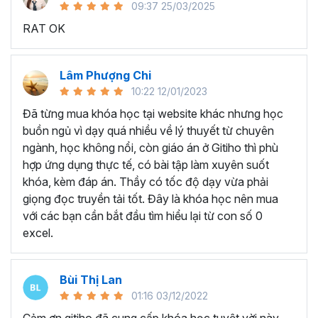
09:37 25/03/2025
sử dụng Excel sẽ tốn nhiều thời gian, công sức để xử lý
RAT OK
công việc. Hơn nữa, chúng ta cũng không biết những thứ
mình đang thực hiện đúng hay không.
Hiện nay
100% các doanh nghiệp tại Việt Nam
đều
Lâm Phượng Chi
cần tới kỹ năng Excel khi ứng tuyển vào vị trí kế toán, xử
10:22 12/01/2023
lý dữ liệu, bán hàng, quản lý, nhân viên ngân hàng, tài
Đã từng mua khóa học tại website khác nhưng học
chính... Mỗi cấp độ sẽ có yêu cầu thành thạo Excel xử lý
buồn ngủ vì dạy quá nhiều về lý thuyết từ chuyên
công việc khác nhau.
ngành, học không nổi, còn giáo án ở Gitiho thì phù
Chính vì điều đó Gitiho đã mở khóa học về
Thủ thuật
hợp ứng dụng thực tế, có bài tập làm xuyên suốt
Excel cập nhật hàng tuần - EXG02
với hơn
7h+ học
khóa, kèm đáp án. Thầy có tốc độ dạy vừa phải
cùng với
92 tài liệu đính kèm
bạn sẽ nhận được nhiều lợi
giọng đọc truyền tải tốt. Đây là khóa học nên mua
ích vô tận như:
với các bạn cần bắt đầu tìm hiểu lại từ con số 0
excel.
Giảng viên là những người có trình độ chuyên môn
cao, kinh nghiệm thực tiễn dày dặn đã và đang đào
tạo trực tiếp cho nhiều đơn vị lớn như
Vietinbank,
Bùi Thị Lan
VPBank, FPT software, Vietcombank, MIC, Tập
01:16 03/12/2022
đoàn Thành Công, TH True Milk
,… sẽ giúp bạn