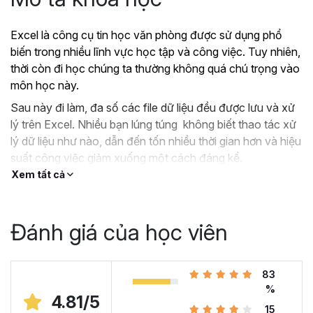
Excel là công cụ tin học văn phòng được sử dụng phổ
biến trong nhiều lĩnh vực học tập và công việc. Tuy nhiên,
thời còn đi học chúng ta thường không quá chú trọng vào
môn học này.
Sau này đi làm, đa số các file dữ liệu đều được lưu và xử
lý trên Excel. Nhiều bạn lúng túng không biết thao tác xử
lý dữ liệu như nào, dẫn đến tốn nhiều thời gian hơn và hiệu
suất công việc giảm xuống một cách đáng kể.
Xem tất cả
?
Nếu như bạn:
Đang dùng Excel trong công việc nhưng chưa hiệu
quả, kiến thức cóp nhặt “vụn vặt”, không bài bản.
Đánh giá của học viên
Hoặc trước đây chỉ học lý thuyết nên không biết
áp dụng vào thực tế công việc như nào.
Hoặc đã có kiến thức cơ bản về Excel và đang
83
muốn nâng cao kỹ năng của mình lên.
%
4.81/5
15