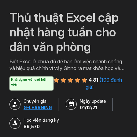
`
Thủ thuật Excel cập
nhật hàng tuần cho
dân văn phòng
Biết Excel là chưa đủ để bạn làm việc nhanh chóng
và hiệu quả chính vì vậy Gitiho ra mắt khóa học về
thủ thuật Excel. Qua khóa học của Gitiho người làm
4.81
(
100 đánh
Khả dụng với gói hội
văn phòng sẽ tự tin thao tác về những hàm, công cụ
viên
giá
)
trong Excel và ứng dụng để giải quyết công việc một
cách nhanh chóng .
Chuyên gia
Ngày update
G-LEARNING
01/12/21
Học viên đăng ký
89,570