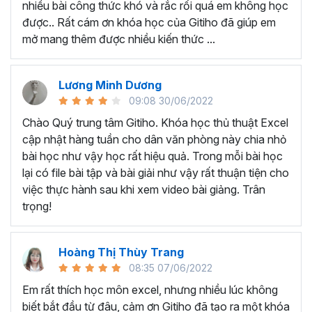
nhiều bài công thức khó và rắc rối quá em không học
Nếu có bất cứ thắc mắc nào liên quan đến tới
khóa học
được.. Rất cám ơn khóa học của Gitiho đã giúp em
EXG02 - Thủ thuật Excel cập nhật hàng tuần
bạn hãy
mở mang thêm được nhiều kiến thức ...
để kết nối cho Gitiho qua hotline 0774 116 285 để được
tư vấn chi tiết nhé.
Nội dung bài giảng trong khóa
Lương Minh Dương
09:08 30/06/2022
học thủ thuật trên Excel của
Chào Quý trung tâm Gitiho. Khóa học thủ thuật Excel
Gitiho?
cập nhật hàng tuần cho dân văn phòng này chia nhỏ
bài học như vậy học rất hiệu quả. Trong mỗi bài học
Khóa học Thủ thuật Excel cập nhật các mẹo Excel văn
lại có file bài tập và bài giải như vậy rất thuận tiện cho
phòng hàng tuần, bạn có thể được update những nội
việc thực hành sau khi xem video bài giảng. Trân
dung mới nhất về tin học văn phòng như sau:
trọng!
Định dạng nhanh bằng công cụ
Format Painter
và
Cell Styles
, sắp xếp bảng tính, thay đổi thiết lập tính
Hoàng Thị Thùy Trang
toán, các thủ thuật excel tính tổng, đặt tên nhanh
08:35 07/06/2022
cho bảng tính, hiển thị công thức trong ô, tạo ghi
chú và cố định dòng - cột.
Em rất thích học môn excel, nhưng nhiều lúc không
Kỹ thuật định dạng và xử lý dữ liệu bao gồm tự động
biết bắt đầu từ đâu, cảm ơn Gitiho đã tạo ra một khóa