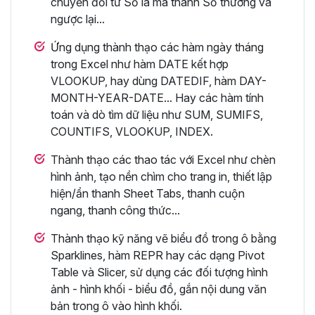
chuyển đổi từ Số la mã thành Số thường và
ngược lại...
Ứng dụng thành thạo các hàm ngày tháng
trong Excel như hàm DATE kết hợp
VLOOKUP, hay dùng DATEDIF, hàm DAY-
MONTH-YEAR-DATE... Hay các hàm tính
toán và dò tìm dữ liệu như SUM, SUMIFS,
COUNTIFS, VLOOKUP, INDEX.
Thành thạo các thao tác với Excel như chèn
hình ảnh, tạo nền chìm cho trang in, thiết lập
hiện/ẩn thanh Sheet Tabs, thanh cuộn
ngang, thanh công thức...
Thành thạo kỹ năng vẽ biểu đồ trong ô bằng
Sparklines, hàm REPR hay các dạng Pivot
Table và Slicer, sử dụng các đối tượng hình
ảnh - hình khối - biểu đồ, gắn nội dung văn
bản trong ô vào hình khối.