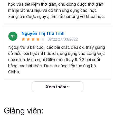
thêm ký hiệu tiền tệ, viết biểu thức hóa học - toán
học vừa tiết kiệm thời gian, chủ động được thời gian
học và loại bỏ dữ liệu trùng lặp.
mà lại rất hữu hiệu và có tính ứng dụng cao, học
Tổng hợp thủ thuật với hàm, công thức bao gồm
xong làm được ngay ạ. Em rất hài lòng với khóa học.
cách tắt/mở gợi ý khi viết hàm, đặt tên và sử dụng
tên trong công thức và các hàm tính toán theo thời
Nguyễn Thị Thu Tình
gian.
09:22 27/03/2022
Tổng hợp hàm, công thức tính toán theo thời gian
như hàm tính toán theo tháng, tuổi, ngày hết hạn
Ngoại trừ 3 bài cuối, các bài khác đều ok, thầy giảng
hợp đồng,...
dễ hiểu, bài học rất hữu ích, ứng dụng vào công việc
Hướng dẫn dùng các hàm và công thức nâng cao
của mình. Mình nghĩ Gitiho nên thay thế 3 bài cuối
như
SUM, SUMIFS, VLOOKUP, INDEX
, và các thủ
bằng các bài khác. Dù sao cũng tiếp tục ủng hộ
thuật hay trong Excel khác với hàm và công thức.
Gitiho.
Những thiết lập chế độ làm việc trên Excel như thiết
lập theme, background, in ấn, và các thanh, tiêu đề,
Xem thêm
đường kẻ lưới trong Excel.
Hình khối, Biểu đồ trong Excel: Vẽ biểu đồ trong ô,
tạo biểu đồ động, cố định các đối tượng hình khối,
Giảng viên:
và gán nội dung văn bản vào hình khối.
Một số thủ thuật hữu ích khác trong Excel như: khóa