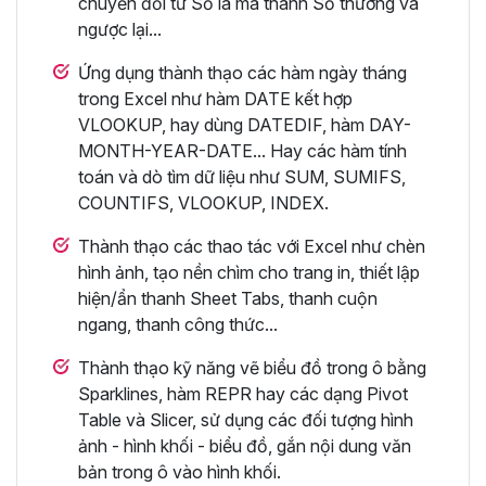
chuyển đổi từ Số la mã thành Số thường và
ngược lại...
Ứng dụng thành thạo các hàm ngày tháng
trong Excel như hàm DATE kết hợp
VLOOKUP, hay dùng DATEDIF, hàm DAY-
MONTH-YEAR-DATE... Hay các hàm tính
toán và dò tìm dữ liệu như SUM, SUMIFS,
COUNTIFS, VLOOKUP, INDEX.
Thành thạo các thao tác với Excel như chèn
hình ảnh, tạo nền chìm cho trang in, thiết lập
hiện/ẩn thanh Sheet Tabs, thanh cuộn
ngang, thanh công thức...
Thành thạo kỹ năng vẽ biểu đồ trong ô bằng
Sparklines, hàm REPR hay các dạng Pivot
Table và Slicer, sử dụng các đối tượng hình
ảnh - hình khối - biểu đồ, gắn nội dung văn
bản trong ô vào hình khối.