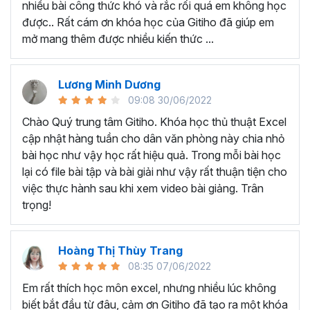
nhiều bài công thức khó và rắc rối quá em không học
Nếu có bất cứ thắc mắc nào liên quan đến tới
khóa học
được.. Rất cám ơn khóa học của Gitiho đã giúp em
EXG02 - Thủ thuật Excel cập nhật hàng tuần
bạn hãy
mở mang thêm được nhiều kiến thức ...
để kết nối cho Gitiho qua hotline 0774 116 285 để được
tư vấn chi tiết nhé.
Nội dung bài giảng trong khóa
Lương Minh Dương
09:08 30/06/2022
học thủ thuật trên Excel của
Chào Quý trung tâm Gitiho. Khóa học thủ thuật Excel
Gitiho?
cập nhật hàng tuần cho dân văn phòng này chia nhỏ
bài học như vậy học rất hiệu quả. Trong mỗi bài học
Khóa học Thủ thuật Excel cập nhật các mẹo Excel văn
lại có file bài tập và bài giải như vậy rất thuận tiện cho
phòng hàng tuần, bạn có thể được update những nội
việc thực hành sau khi xem video bài giảng. Trân
dung mới nhất về tin học văn phòng như sau:
trọng!
Định dạng nhanh bằng công cụ
Format Painter
và
Cell Styles
, sắp xếp bảng tính, thay đổi thiết lập tính
Hoàng Thị Thùy Trang
toán, các thủ thuật excel tính tổng, đặt tên nhanh
08:35 07/06/2022
cho bảng tính, hiển thị công thức trong ô, tạo ghi
chú và cố định dòng - cột.
Em rất thích học môn excel, nhưng nhiều lúc không
Kỹ thuật định dạng và xử lý dữ liệu bao gồm tự động
biết bắt đầu từ đâu, cảm ơn Gitiho đã tạo ra một khóa