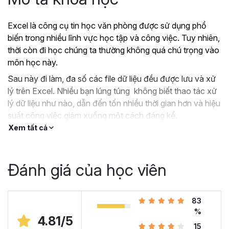
Excel là công cụ tin học văn phòng được sử dụng phổ
biến trong nhiều lĩnh vực học tập và công việc. Tuy nhiên,
thời còn đi học chúng ta thường không quá chú trọng vào
môn học này.
Sau này đi làm, đa số các file dữ liệu đều được lưu và xử
lý trên Excel. Nhiều bạn lúng túng không biết thao tác xử
lý dữ liệu như nào, dẫn đến tốn nhiều thời gian hơn và hiệu
suất công việc giảm xuống một cách đáng kể.
Xem tất cả
?
Nếu như bạn:
Đang dùng Excel trong công việc nhưng chưa hiệu
quả, kiến thức cóp nhặt “vụn vặt”, không bài bản.
Đánh giá của học viên
Hoặc trước đây chỉ học lý thuyết nên không biết
áp dụng vào thực tế công việc như nào.
Hoặc đã có kiến thức cơ bản về Excel và đang
83
muốn nâng cao kỹ năng của mình lên.
%
4.81/5
15