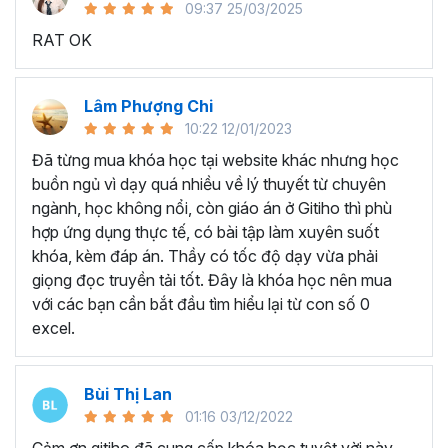
09:37 25/03/2025
sử dụng Excel sẽ tốn nhiều thời gian, công sức để xử lý
RAT OK
công việc. Hơn nữa, chúng ta cũng không biết những thứ
mình đang thực hiện đúng hay không.
Hiện nay
100% các doanh nghiệp tại Việt Nam
đều
Lâm Phượng Chi
cần tới kỹ năng Excel khi ứng tuyển vào vị trí kế toán, xử
10:22 12/01/2023
lý dữ liệu, bán hàng, quản lý, nhân viên ngân hàng, tài
Đã từng mua khóa học tại website khác nhưng học
chính... Mỗi cấp độ sẽ có yêu cầu thành thạo Excel xử lý
buồn ngủ vì dạy quá nhiều về lý thuyết từ chuyên
công việc khác nhau.
ngành, học không nổi, còn giáo án ở Gitiho thì phù
Chính vì điều đó Gitiho đã mở khóa học về
Thủ thuật
hợp ứng dụng thực tế, có bài tập làm xuyên suốt
Excel cập nhật hàng tuần - EXG02
với hơn
7h+ học
khóa, kèm đáp án. Thầy có tốc độ dạy vừa phải
cùng với
92 tài liệu đính kèm
bạn sẽ nhận được nhiều lợi
giọng đọc truyền tải tốt. Đây là khóa học nên mua
ích vô tận như:
với các bạn cần bắt đầu tìm hiểu lại từ con số 0
excel.
Giảng viên là những người có trình độ chuyên môn
cao, kinh nghiệm thực tiễn dày dặn đã và đang đào
tạo trực tiếp cho nhiều đơn vị lớn như
Vietinbank,
Bùi Thị Lan
VPBank, FPT software, Vietcombank, MIC, Tập
01:16 03/12/2022
đoàn Thành Công, TH True Milk
,… sẽ giúp bạn