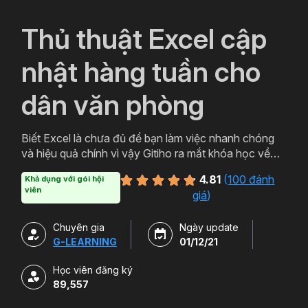
`
Thủ thuật Excel cập
nhật hàng tuần cho
dân văn phòng
Biết Excel là chưa đủ để bạn làm việc nhanh chóng
và hiệu quả chính vì vậy Gitiho ra mắt khóa học về
thủ thuật Excel. Qua khóa học của Gitiho người làm
4.81
(
100 đánh
Khả dụng với gói hội
văn phòng sẽ tự tin thao tác về những hàm, công cụ
viên
giá
)
trong Excel và ứng dụng để giải quyết công việc một
cách nhanh chóng .
Chuyên gia
Ngày update
G-LEARNING
01/12/21
Học viên đăng ký
89,557