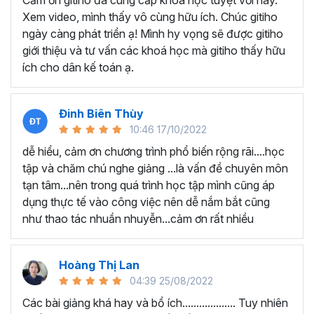
Cảm ơn gitiho đã cung cấp khóa học tuyệt vời này.
thành thạo kỹ năng sử dụng Excel nhanh chóng.
Xem video, mình thấy vô cùng hữu ích. Chúc gitiho
Học nhanh nhưng nhớ lâu bởi luôn có các bài tập
ngày càng phát triển ạ! Mình hy vọng sẽ được gitiho
thực hành kèm với lý thuyết.
giới thiệu và tư vấn các khoá học mà gitiho thấy hữu
Các video bài giảng được xây dựng dựa trên các
ích cho dân kế toán ạ.
chủ đề cụ thể, đồng thời chú trọng tối đa đến tính
ứng dụng cao. Đặc biệt, bộ video
các thủ thuật
trong Excel 2013, 2016, 2019
và nhiều phiên bản
Đinh Biên Thùy
khác, phù hợp với tất cả mọi đối tượng muốn tỏa
10:46 17/10/2022
sáng nơi công sở với thủ thuật Excel nâng cao thông
dễ hiểu, cảm ơn chương trình phổ biến rộng rãi....học
minh và tạo kết quả bất ngờ trong công việc.
tập và chăm chú nghe giảng ...là vấn đề chuyên môn
Bạn sẽ tự tin xử lý được mọi việc trên các công cụ
tạn tâm...nên trong quá trình học tập mình cũng áp
Excel một cách chuyên nghiệp giúp đẩy nhân được
dụng thực tế vào công việc nên dễ nắm bắt cũng
tiến độ công việc, nâng cao hiệu suất làm việc lên
như thao tác nhuần nhuyễn...cảm ơn rất nhiều
tới 5 lần.
Đặc biệt khi
đăng ký khóa học EXG02
học viên sẽ có cơ
hội nhận ưu đãi sở hữu trọn đời chỉ với
199.000đ
. Thao
Hoàng Thị Lan
tác đăng ký khá đơn giản, bạn chỉ cần nhấn vào ĐĂNG
04:39 25/08/2022
KÝ HỌC NGAY khóa học EXG08 trên gitiho.com là xong.
Các bài giảng khá hay và bổ ích................... Tuy nhiên