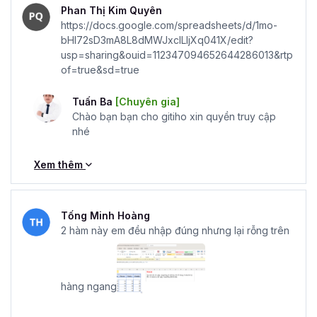
Phan Thị Kim Quyên
https://docs.google.com/spreadsheets/d/1mo-
bHI72sD3mA8L8dMWJxclLIjXq041X/edit?
usp=sharing&ouid=112347094652644286013&rtp
of=true&sd=true
Tuấn Ba
[Chuyên gia]
Chào bạn bạn cho gitiho xin quyền truy cập
nhé
Xem thêm
Tống Minh Hoàng
2 hàm này em đều nhập đúng nhưng lại rỗng trên
hàng ngang