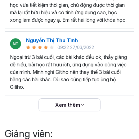
thêm ký hiệu tiền tệ, viết biểu thức hóa học - toán
học vừa tiết kiệm thời gian, chủ động được thời gian
học và loại bỏ dữ liệu trùng lặp.
mà lại rất hữu hiệu và có tính ứng dụng cao, học
Tổng hợp thủ thuật với hàm, công thức bao gồm
xong làm được ngay ạ. Em rất hài lòng với khóa học.
cách tắt/mở gợi ý khi viết hàm, đặt tên và sử dụng
tên trong công thức và các hàm tính toán theo thời
Nguyễn Thị Thu Tình
gian.
09:22 27/03/2022
Tổng hợp hàm, công thức tính toán theo thời gian
như hàm tính toán theo tháng, tuổi, ngày hết hạn
Ngoại trừ 3 bài cuối, các bài khác đều ok, thầy giảng
hợp đồng,...
dễ hiểu, bài học rất hữu ích, ứng dụng vào công việc
Hướng dẫn dùng các hàm và công thức nâng cao
của mình. Mình nghĩ Gitiho nên thay thế 3 bài cuối
như
SUM, SUMIFS, VLOOKUP, INDEX
, và các thủ
bằng các bài khác. Dù sao cũng tiếp tục ủng hộ
thuật hay trong Excel khác với hàm và công thức.
Gitiho.
Những thiết lập chế độ làm việc trên Excel như thiết
lập theme, background, in ấn, và các thanh, tiêu đề,
Xem thêm
đường kẻ lưới trong Excel.
Hình khối, Biểu đồ trong Excel: Vẽ biểu đồ trong ô,
tạo biểu đồ động, cố định các đối tượng hình khối,
Giảng viên:
và gán nội dung văn bản vào hình khối.
Một số thủ thuật hữu ích khác trong Excel như: khóa