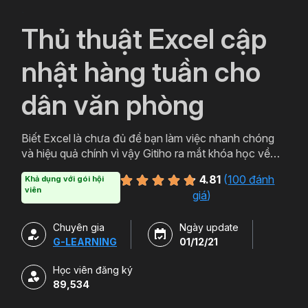
`
Thủ thuật Excel cập
nhật hàng tuần cho
dân văn phòng
Biết Excel là chưa đủ để bạn làm việc nhanh chóng
và hiệu quả chính vì vậy Gitiho ra mắt khóa học về
thủ thuật Excel. Qua khóa học của Gitiho người làm
4.81
(
100 đánh
Khả dụng với gói hội
văn phòng sẽ tự tin thao tác về những hàm, công cụ
viên
giá
)
trong Excel và ứng dụng để giải quyết công việc một
cách nhanh chóng .
Chuyên gia
Ngày update
G-LEARNING
01/12/21
Học viên đăng ký
89,534