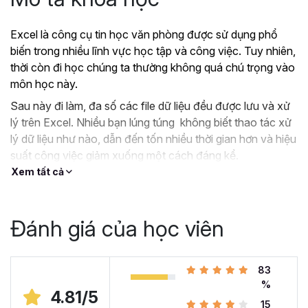
Excel là công cụ tin học văn phòng được sử dụng phổ
biến trong nhiều lĩnh vực học tập và công việc. Tuy nhiên,
thời còn đi học chúng ta thường không quá chú trọng vào
môn học này.
Sau này đi làm, đa số các file dữ liệu đều được lưu và xử
lý trên Excel. Nhiều bạn lúng túng không biết thao tác xử
lý dữ liệu như nào, dẫn đến tốn nhiều thời gian hơn và hiệu
suất công việc giảm xuống một cách đáng kể.
Xem tất cả
?
Nếu như bạn:
Đang dùng Excel trong công việc nhưng chưa hiệu
quả, kiến thức cóp nhặt “vụn vặt”, không bài bản.
Đánh giá của học viên
Hoặc trước đây chỉ học lý thuyết nên không biết
áp dụng vào thực tế công việc như nào.
Hoặc đã có kiến thức cơ bản về Excel và đang
83
muốn nâng cao kỹ năng của mình lên.
%
4.81/5
15