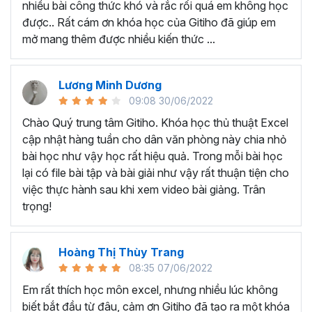
nhiều bài công thức khó và rắc rối quá em không học
Nếu có bất cứ thắc mắc nào liên quan đến tới
khóa học
được.. Rất cám ơn khóa học của Gitiho đã giúp em
EXG02 - Thủ thuật Excel cập nhật hàng tuần
bạn hãy
mở mang thêm được nhiều kiến thức ...
để kết nối cho Gitiho qua hotline 0774 116 285 để được
tư vấn chi tiết nhé.
Nội dung bài giảng trong khóa
Lương Minh Dương
09:08 30/06/2022
học thủ thuật trên Excel của
Chào Quý trung tâm Gitiho. Khóa học thủ thuật Excel
Gitiho?
cập nhật hàng tuần cho dân văn phòng này chia nhỏ
bài học như vậy học rất hiệu quả. Trong mỗi bài học
Khóa học Thủ thuật Excel cập nhật các mẹo Excel văn
lại có file bài tập và bài giải như vậy rất thuận tiện cho
phòng hàng tuần, bạn có thể được update những nội
việc thực hành sau khi xem video bài giảng. Trân
dung mới nhất về tin học văn phòng như sau:
trọng!
Định dạng nhanh bằng công cụ
Format Painter
và
Cell Styles
, sắp xếp bảng tính, thay đổi thiết lập tính
Hoàng Thị Thùy Trang
toán, các thủ thuật excel tính tổng, đặt tên nhanh
08:35 07/06/2022
cho bảng tính, hiển thị công thức trong ô, tạo ghi
chú và cố định dòng - cột.
Em rất thích học môn excel, nhưng nhiều lúc không
Kỹ thuật định dạng và xử lý dữ liệu bao gồm tự động
biết bắt đầu từ đâu, cảm ơn Gitiho đã tạo ra một khóa