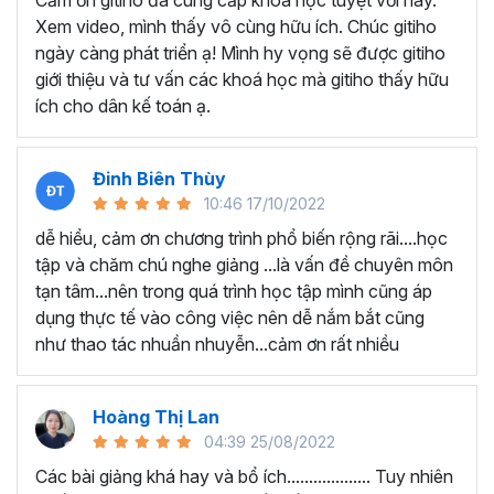
Cảm ơn gitiho đã cung cấp khóa học tuyệt vời này.
thành thạo kỹ năng sử dụng Excel nhanh chóng.
Xem video, mình thấy vô cùng hữu ích. Chúc gitiho
Học nhanh nhưng nhớ lâu bởi luôn có các bài tập
ngày càng phát triển ạ! Mình hy vọng sẽ được gitiho
thực hành kèm với lý thuyết.
giới thiệu và tư vấn các khoá học mà gitiho thấy hữu
Các video bài giảng được xây dựng dựa trên các
ích cho dân kế toán ạ.
chủ đề cụ thể, đồng thời chú trọng tối đa đến tính
ứng dụng cao. Đặc biệt, bộ video
các thủ thuật
trong Excel 2013, 2016, 2019
và nhiều phiên bản
Đinh Biên Thùy
khác, phù hợp với tất cả mọi đối tượng muốn tỏa
10:46 17/10/2022
sáng nơi công sở với thủ thuật Excel nâng cao thông
dễ hiểu, cảm ơn chương trình phổ biến rộng rãi....học
minh và tạo kết quả bất ngờ trong công việc.
tập và chăm chú nghe giảng ...là vấn đề chuyên môn
Bạn sẽ tự tin xử lý được mọi việc trên các công cụ
tạn tâm...nên trong quá trình học tập mình cũng áp
Excel một cách chuyên nghiệp giúp đẩy nhân được
dụng thực tế vào công việc nên dễ nắm bắt cũng
tiến độ công việc, nâng cao hiệu suất làm việc lên
như thao tác nhuần nhuyễn...cảm ơn rất nhiều
tới 5 lần.
Đặc biệt khi
đăng ký khóa học EXG02
học viên sẽ có cơ
hội nhận ưu đãi sở hữu trọn đời chỉ với
199.000đ
. Thao
Hoàng Thị Lan
tác đăng ký khá đơn giản, bạn chỉ cần nhấn vào ĐĂNG
04:39 25/08/2022
KÝ HỌC NGAY khóa học EXG08 trên gitiho.com là xong.
Các bài giảng khá hay và bổ ích................... Tuy nhiên