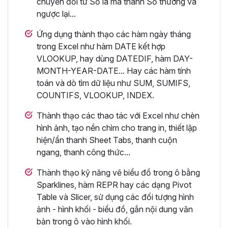
chuyển đổi từ Số la mã thành Số thường và
ngược lại...
Ứng dụng thành thạo các hàm ngày tháng
trong Excel như hàm DATE kết hợp
VLOOKUP, hay dùng DATEDIF, hàm DAY-
MONTH-YEAR-DATE... Hay các hàm tính
toán và dò tìm dữ liệu như SUM, SUMIFS,
COUNTIFS, VLOOKUP, INDEX.
Thành thạo các thao tác với Excel như chèn
hình ảnh, tạo nền chìm cho trang in, thiết lập
hiện/ẩn thanh Sheet Tabs, thanh cuộn
ngang, thanh công thức...
Thành thạo kỹ năng vẽ biểu đồ trong ô bằng
Sparklines, hàm REPR hay các dạng Pivot
Table và Slicer, sử dụng các đối tượng hình
ảnh - hình khối - biểu đồ, gắn nội dung văn
bản trong ô vào hình khối.