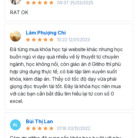
09:37 25/03/2025
sử dụng Excel sẽ tốn nhiều thời gian, công sức để xử lý
RAT OK
công việc. Hơn nữa, chúng ta cũng không biết những thứ
mình đang thực hiện đúng hay không.
Hiện nay
100% các doanh nghiệp tại Việt Nam
đều
Lâm Phượng Chi
cần tới kỹ năng Excel khi ứng tuyển vào vị trí kế toán, xử
10:22 12/01/2023
lý dữ liệu, bán hàng, quản lý, nhân viên ngân hàng, tài
Đã từng mua khóa học tại website khác nhưng học
chính... Mỗi cấp độ sẽ có yêu cầu thành thạo Excel xử lý
buồn ngủ vì dạy quá nhiều về lý thuyết từ chuyên
công việc khác nhau.
ngành, học không nổi, còn giáo án ở Gitiho thì phù
Chính vì điều đó Gitiho đã mở khóa học về
Thủ thuật
hợp ứng dụng thực tế, có bài tập làm xuyên suốt
Excel cập nhật hàng tuần - EXG02
với hơn
7h+ học
khóa, kèm đáp án. Thầy có tốc độ dạy vừa phải
cùng với
92 tài liệu đính kèm
bạn sẽ nhận được nhiều lợi
giọng đọc truyền tải tốt. Đây là khóa học nên mua
ích vô tận như:
với các bạn cần bắt đầu tìm hiểu lại từ con số 0
excel.
Giảng viên là những người có trình độ chuyên môn
cao, kinh nghiệm thực tiễn dày dặn đã và đang đào
tạo trực tiếp cho nhiều đơn vị lớn như
Vietinbank,
Bùi Thị Lan
VPBank, FPT software, Vietcombank, MIC, Tập
01:16 03/12/2022
đoàn Thành Công, TH True Milk
,… sẽ giúp bạn