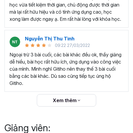
thêm ký hiệu tiền tệ, viết biểu thức hóa học - toán
học vừa tiết kiệm thời gian, chủ động được thời gian
học và loại bỏ dữ liệu trùng lặp.
mà lại rất hữu hiệu và có tính ứng dụng cao, học
Tổng hợp thủ thuật với hàm, công thức bao gồm
xong làm được ngay ạ. Em rất hài lòng với khóa học.
cách tắt/mở gợi ý khi viết hàm, đặt tên và sử dụng
tên trong công thức và các hàm tính toán theo thời
Nguyễn Thị Thu Tình
gian.
09:22 27/03/2022
Tổng hợp hàm, công thức tính toán theo thời gian
như hàm tính toán theo tháng, tuổi, ngày hết hạn
Ngoại trừ 3 bài cuối, các bài khác đều ok, thầy giảng
hợp đồng,...
dễ hiểu, bài học rất hữu ích, ứng dụng vào công việc
Hướng dẫn dùng các hàm và công thức nâng cao
của mình. Mình nghĩ Gitiho nên thay thế 3 bài cuối
như
SUM, SUMIFS, VLOOKUP, INDEX
, và các thủ
bằng các bài khác. Dù sao cũng tiếp tục ủng hộ
thuật hay trong Excel khác với hàm và công thức.
Gitiho.
Những thiết lập chế độ làm việc trên Excel như thiết
lập theme, background, in ấn, và các thanh, tiêu đề,
Xem thêm
đường kẻ lưới trong Excel.
Hình khối, Biểu đồ trong Excel: Vẽ biểu đồ trong ô,
tạo biểu đồ động, cố định các đối tượng hình khối,
Giảng viên:
và gán nội dung văn bản vào hình khối.
Một số thủ thuật hữu ích khác trong Excel như: khóa