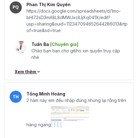
Phan Thị Kim Quyên
https://docs.google.com/spreadsheets/d/1mo-
bHI72sD3mA8L8dMWJxclLIjXq041X/edit?
usp=sharing&ouid=112347094652644286013&rtp
of=true&sd=true
Tuấn Ba
[Chuyên gia]
Chào bạn bạn cho gitiho xin quyền truy cập
nhé
Xem thêm
Tống Minh Hoàng
2 hàm này em đều nhập đúng nhưng lại rỗng trên
hàng ngang