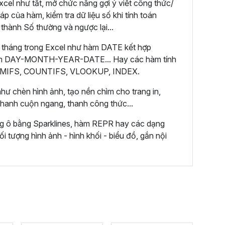
cel như tắt, mở chức năng gợi ý viết công thức/
áp của hàm, kiểm tra dữ liệu số khi tính toán
 thành Số thường và ngược lại...
 tháng trong Excel như hàm DATE kết hợp
m DAY-MONTH-YEAR-DATE... Hay các hàm tính
 SUMIFS, COUNTIFS, VLOOKUP, INDEX.
hư chèn hình ảnh, tạo nền chìm cho trang in,
 thanh cuộn ngang, thanh công thức...
ng ô bằng Sparklines, hàm REPR hay các dạng
ối tượng hình ảnh - hình khối - biểu đồ, gắn nội