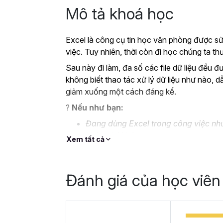
Mô tả khoá học
Excel là công cụ tin học văn phòng được sử
việc. Tuy nhiên, thời còn đi học chúng ta 
Sau này đi làm, đa số các file dữ liệu đều đ
không biết thao tác xử lý dữ liệu như nào, d
giảm xuống một cách đáng kể.
?
Nếu như bạn:
Đang dùng Excel trong công việc như
không bài bản.
Xem tất cả
Hoặc trước đây chỉ học lý thuyết nê
Hoặc đã có kiến thức cơ bản về Exc
Đánh giá của học viên
Thì Gitiho ở đây để giúp bạn giải quyết tất
học
EXG02 - Thủ thuật Excel cập nhật 
trong 8 giờ.
Hoàn thành khóa học, bạn có thể tự tin giả