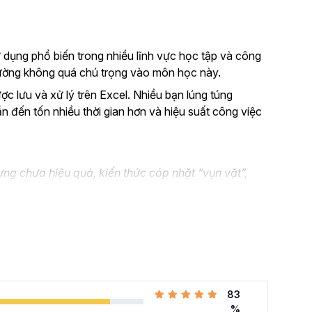
 dụng phổ biến trong nhiều lĩnh vực học tập và công
thường không quá chú trọng vào môn học này.
ược lưu và xử lý trên Excel. Nhiều bạn lúng túng
ẫn đến tốn nhiều thời gian hơn và hiệu suất công việc
ng chưa hiệu quả, kiến thức cóp nhặt “vụn vặt”,
n không biết áp dụng vào thực tế công việc như nào.
el và đang muốn nâng cao kỹ năng của mình lên.
 cả những khó khăn mà bạn gặp phải khi đi làm với khóa
hàng tuần cho dân văn phòng
với 107 bài giảng
83
i quyết công việc theo cách thông minh, nhanh chóng,
%