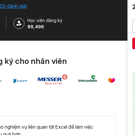
iải quyết công việc một cách nhanh chóng .
00 đánh giá
)
Học viên đăng ký
89,496
 ký cho nhân viên
nghiệm vụ liên quan tới Excel để làm việc
u quả hơn.