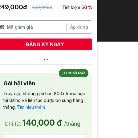
249,000đ
499,000đ
Tiết kiệm
50 %
Áp dụng
ĐĂNG KÝ NGAY
Ưu đãi tốt nhất
Gói hội viên
Truy cập không giới hạn 800+ khoá học
tại Gitiho và liên tục được bổ sung hàng
tháng.
Tìm hiểu thêm
140,000 đ
Chỉ từ:
/tháng