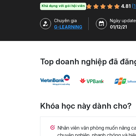
hàm, công cụ trong Excel và ứng dụng để g
4.81
(
1
Khả dụng với gói hội viên
Chuyên gia
Ngày update
G-LEARNING
01/12/21
Top doanh nghiệp đã đăng
Khóa học này dành cho?
Nhân viên văn phòng muốn nâng cao 
chuyên nghiệp, nhanh chóng và hiệ