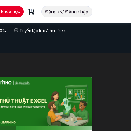
t khóa học
Đăng ký/ Đăng nhập
 70%
Tuyển tập khoá học free