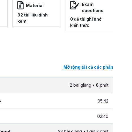
Exam
Material
questions
92 tài liệu đính
0 đề thi ghi nhớ
kèm
kiến thức
Mở rộng tất cả các phần
2 bài giảng • 8 phút
p
05:42
02:40
Excel
23 bài giảng • 1 giờ 2 phút