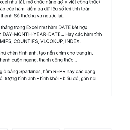
cel như tắt, mở chức năng gợi ý viết công thức/
áp của hàm, kiểm tra dữ liệu số khi tính toán
 thành Số thường và ngược lại...
 tháng trong Excel như hàm DATE kết hợp
m DAY-MONTH-YEAR-DATE... Hay các hàm tính
 SUMIFS, COUNTIFS, VLOOKUP, INDEX.
hư chèn hình ảnh, tạo nền chìm cho trang in,
 thanh cuộn ngang, thanh công thức...
ng ô bằng Sparklines, hàm REPR hay các dạng
ối tượng hình ảnh - hình khối - biểu đồ, gắn nội