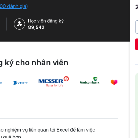
iải quyết công việc một cách nhanh chóng .
00 đánh giá
)
Học viên đăng ký
89,542
 ký cho nhân viên
nghiệm vụ liên quan tới Excel để làm việc
u quả hơn.