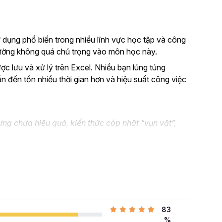
 dụng phổ biến trong nhiều lĩnh vực học tập và công
thường không quá chú trọng vào môn học này.
ược lưu và xử lý trên Excel. Nhiều bạn lúng túng
ẫn đến tốn nhiều thời gian hơn và hiệu suất công việc
ng chưa hiệu quả, kiến thức cóp nhặt “vụn vặt”,
n không biết áp dụng vào thực tế công việc như nào.
el và đang muốn nâng cao kỹ năng của mình lên.
 cả những khó khăn mà bạn gặp phải khi đi làm với khóa
hàng tuần cho dân văn phòng
với 107 bài giảng
83
i quyết công việc theo cách thông minh, nhanh chóng,
%