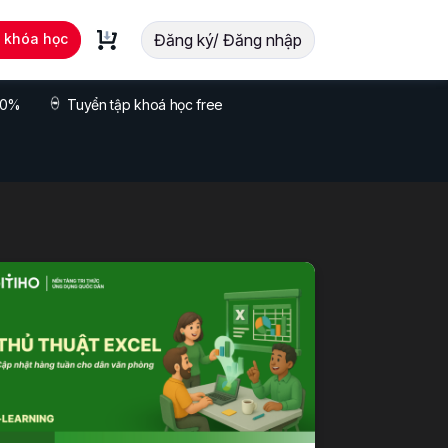
t khóa học
Đăng ký/ Đăng nhập
 70%
Tuyển tập khoá học free