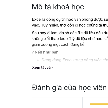
Mô tả khoá học
Excel là công cụ tin học văn phòng được sử
việc. Tuy nhiên, thời còn đi học chúng ta 
Sau này đi làm, đa số các file dữ liệu đều đ
không biết thao tác xử lý dữ liệu như nào, d
giảm xuống một cách đáng kể.
?
Nếu như bạn:
Đang dùng Excel trong công việc như
không bài bản.
Xem tất cả
Hoặc trước đây chỉ học lý thuyết nê
Hoặc đã có kiến thức cơ bản về Exc
Đánh giá của học viên
Thì Gitiho ở đây để giúp bạn giải quyết tất
học
EXG02 - Thủ thuật Excel cập nhật 
trong 8 giờ.
Hoàn thành khóa học, bạn có thể tự tin giả