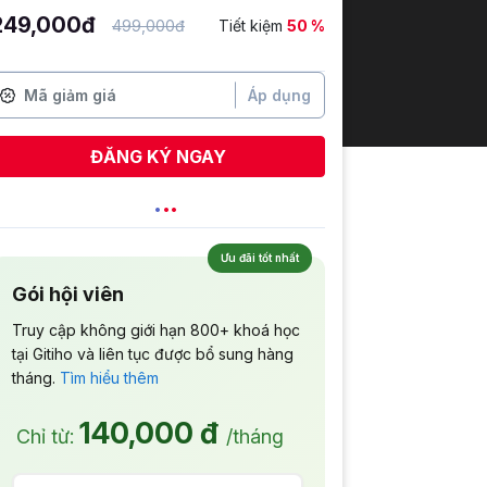
249,000đ
499,000đ
Tiết kiệm
50 %
Áp dụng
ĐĂNG KÝ NGAY
Ưu đãi tốt nhất
Gói hội viên
Truy cập không giới hạn 800+ khoá học
tại Gitiho và liên tục được bổ sung hàng
tháng.
Tìm hiểu thêm
140,000 đ
Chỉ từ:
/tháng