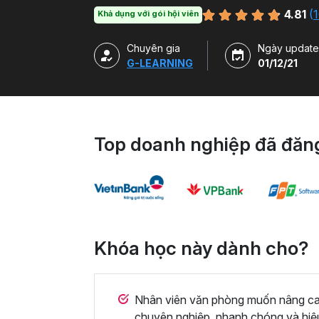
hàm, công cụ trong Excel và ứng dụng để g
4.81
(
1
Khả dụng với gói hội viên
Chuyên gia
Ngày update
G-LEARNING
01/12/21
Top doanh nghiệp đã đăng
Khóa học này dành cho?
Nhân viên văn phòng muốn nâng cao 
chuyên nghiệp, nhanh chóng và hiệ