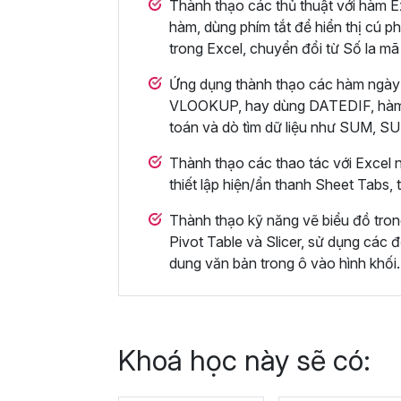
Thành thạo các thủ thuật với hàm Ex
hàm, dùng phím tắt để hiển thị cú ph
trong Excel, chuyển đổi từ Số la mã
Ứng dụng thành thạo các hàm ngày
VLOOKUP, hay dùng DATEDIF, hà
toán và dò tìm dữ liệu như SUM,
Thành thạo các thao tác với Excel n
thiết lập hiện/ẩn thanh Sheet Tabs,
Thành thạo kỹ năng vẽ biểu đồ tro
Pivot Table và Slicer, sử dụng các đ
dung văn bản trong ô vào hình khối.
Khoá học này sẽ có: