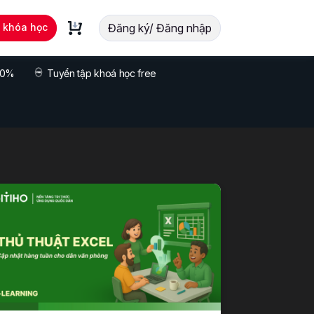
t khóa học
Đăng ký/ Đăng nhập
 70%
Tuyển tập khoá học free