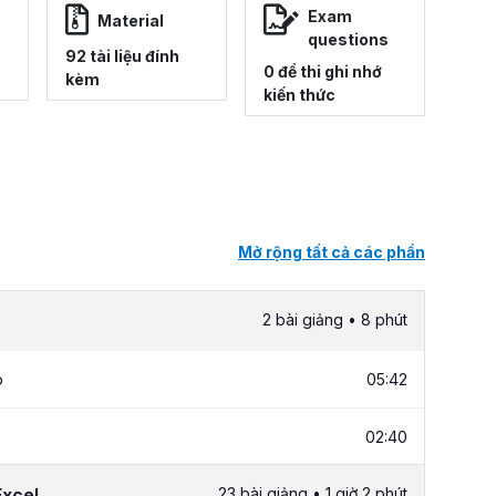
Exam
Material
questions
92 tài liệu đính
0 đề thi ghi nhớ
kèm
kiến thức
Mở rộng tất cả các phần
2 bài giảng • 8 phút
p
05:42
02:40
Excel
23 bài giảng • 1 giờ 2 phút