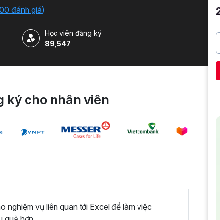
iải quyết công việc một cách nhanh chóng .
00 đánh giá
)
Học viên đăng ký
89,547
 ký cho nhân viên
nghiệm vụ liên quan tới Excel để làm việc
u quả hơn.