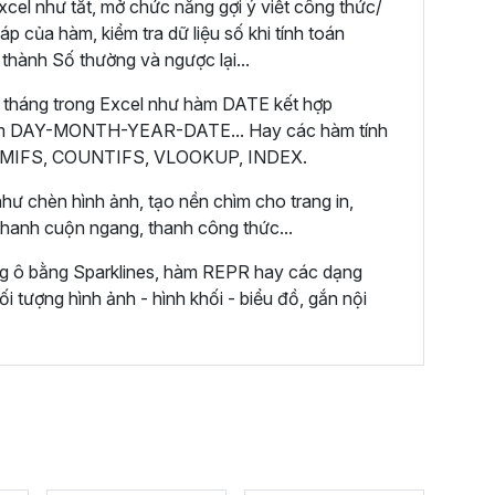
cel như tắt, mở chức năng gợi ý viết công thức/
áp của hàm, kiểm tra dữ liệu số khi tính toán
 thành Số thường và ngược lại...
 tháng trong Excel như hàm DATE kết hợp
m DAY-MONTH-YEAR-DATE... Hay các hàm tính
 SUMIFS, COUNTIFS, VLOOKUP, INDEX.
hư chèn hình ảnh, tạo nền chìm cho trang in,
 thanh cuộn ngang, thanh công thức...
ng ô bằng Sparklines, hàm REPR hay các dạng
ối tượng hình ảnh - hình khối - biểu đồ, gắn nội