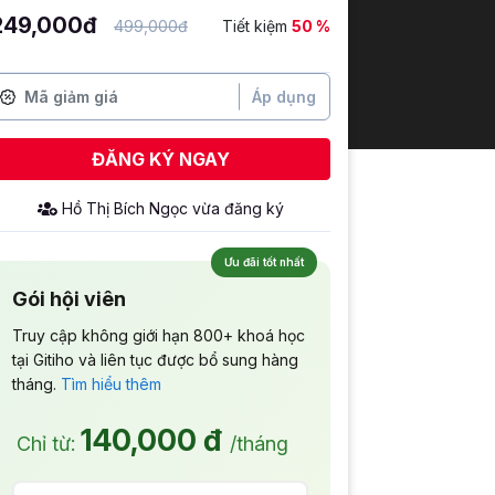
249,000đ
499,000đ
Tiết kiệm
50 %
Áp dụng
ĐĂNG KÝ NGAY
Hồ Thị Bích Ngọc
vừa đăng ký
Ưu đãi tốt nhất
Gói hội viên
Truy cập không giới hạn 800+ khoá học
tại Gitiho và liên tục được bổ sung hàng
tháng.
Tìm hiểu thêm
140,000 đ
Chỉ từ:
/tháng