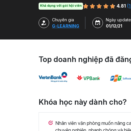
hàm, công cụ trong Excel và ứng dụng để g
4.81
(
1
Khả dụng với gói hội viên
Chuyên gia
Ngày update
G-LEARNING
01/12/21
Top doanh nghiệp đã đăng
Khóa học này dành cho?
Nhân viên văn phòng muốn nâng cao 
chuyên nghiệp, nhanh chóng và hiệ