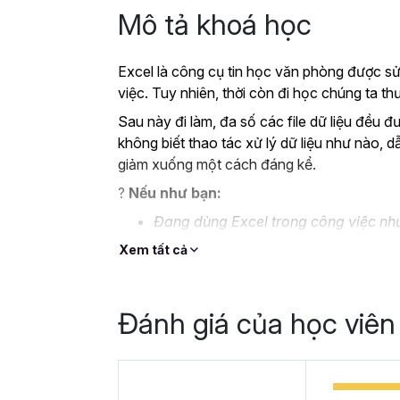
Mô tả khoá học
Excel là công cụ tin học văn phòng được sử
việc. Tuy nhiên, thời còn đi học chúng ta 
Sau này đi làm, đa số các file dữ liệu đều đ
không biết thao tác xử lý dữ liệu như nào, d
giảm xuống một cách đáng kể.
?
Nếu như bạn:
Đang dùng Excel trong công việc như
không bài bản.
Xem tất cả
Hoặc trước đây chỉ học lý thuyết nê
Hoặc đã có kiến thức cơ bản về Exc
Đánh giá của học viên
Thì Gitiho ở đây để giúp bạn giải quyết tất
học
EXG02 - Thủ thuật Excel cập nhật 
trong 8 giờ.
Hoàn thành khóa học, bạn có thể tự tin giả