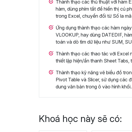
Thành thạo các thủ thuật với hàm Ex
hàm, dùng phím tắt để hiển thị cú ph
trong Excel, chuyển đổi từ Số la mã
Ứng dụng thành thạo các hàm ngày
VLOOKUP, hay dùng DATEDIF, hà
toán và dò tìm dữ liệu như SUM,
Thành thạo các thao tác với Excel n
thiết lập hiện/ẩn thanh Sheet Tabs,
Thành thạo kỹ năng vẽ biểu đồ tro
Pivot Table và Slicer, sử dụng các đ
dung văn bản trong ô vào hình khối.
Khoá học này sẽ có: