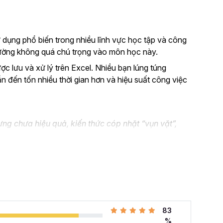
 dụng phổ biến trong nhiều lĩnh vực học tập và công
thường không quá chú trọng vào môn học này.
ược lưu và xử lý trên Excel. Nhiều bạn lúng túng
ẫn đến tốn nhiều thời gian hơn và hiệu suất công việc
ng chưa hiệu quả, kiến thức cóp nhặt “vụn vặt”,
n không biết áp dụng vào thực tế công việc như nào.
el và đang muốn nâng cao kỹ năng của mình lên.
 cả những khó khăn mà bạn gặp phải khi đi làm với khóa
hàng tuần cho dân văn phòng
với 107 bài giảng
83
i quyết công việc theo cách thông minh, nhanh chóng,
%