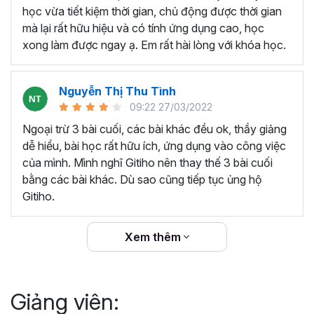
thêm ký hiệu tiền tệ, viết biểu thức hóa học - toán
học vừa tiết kiệm thời gian, chủ động được thời gian
học và loại bỏ dữ liệu trùng lặp.
mà lại rất hữu hiệu và có tính ứng dụng cao, học
Tổng hợp thủ thuật với hàm, công thức bao gồm
xong làm được ngay ạ. Em rất hài lòng với khóa học.
cách tắt/mở gợi ý khi viết hàm, đặt tên và sử dụng
tên trong công thức và các hàm tính toán theo thời
Nguyễn Thị Thu Tình
gian.
09:22 27/03/2022
Tổng hợp hàm, công thức tính toán theo thời gian
như hàm tính toán theo tháng, tuổi, ngày hết hạn
Ngoại trừ 3 bài cuối, các bài khác đều ok, thầy giảng
hợp đồng,...
dễ hiểu, bài học rất hữu ích, ứng dụng vào công việc
Hướng dẫn dùng các hàm và công thức nâng cao
của mình. Mình nghĩ Gitiho nên thay thế 3 bài cuối
như
SUM, SUMIFS, VLOOKUP, INDEX
, và các thủ
bằng các bài khác. Dù sao cũng tiếp tục ủng hộ
thuật hay trong Excel khác với hàm và công thức.
Gitiho.
Những thiết lập chế độ làm việc trên Excel như thiết
lập theme, background, in ấn, và các thanh, tiêu đề,
Xem thêm
đường kẻ lưới trong Excel.
Hình khối, Biểu đồ trong Excel: Vẽ biểu đồ trong ô,
tạo biểu đồ động, cố định các đối tượng hình khối,
Giảng viên:
và gán nội dung văn bản vào hình khối.
Một số thủ thuật hữu ích khác trong Excel như: khóa