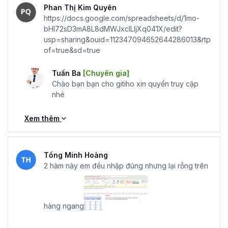
Phan Thị Kim Quyên
https://docs.google.com/spreadsheets/d/1mo-
bHI72sD3mA8L8dMWJxclLIjXq041X/edit?
usp=sharing&ouid=112347094652644286013&rtp
of=true&sd=true
Tuấn Ba
[Chuyên gia]
Chào bạn bạn cho gitiho xin quyền truy cập
nhé
Xem thêm
Tống Minh Hoàng
2 hàm này em đều nhập đúng nhưng lại rỗng trên
hàng ngang