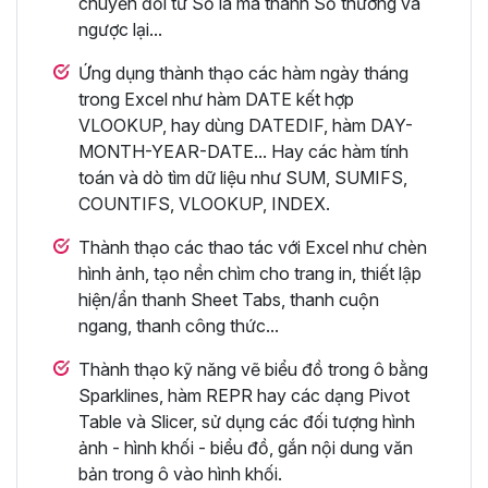
chuyển đổi từ Số la mã thành Số thường và
ngược lại...
Ứng dụng thành thạo các hàm ngày tháng
trong Excel như hàm DATE kết hợp
VLOOKUP, hay dùng DATEDIF, hàm DAY-
MONTH-YEAR-DATE... Hay các hàm tính
toán và dò tìm dữ liệu như SUM, SUMIFS,
COUNTIFS, VLOOKUP, INDEX.
Thành thạo các thao tác với Excel như chèn
hình ảnh, tạo nền chìm cho trang in, thiết lập
hiện/ẩn thanh Sheet Tabs, thanh cuộn
ngang, thanh công thức...
Thành thạo kỹ năng vẽ biểu đồ trong ô bằng
Sparklines, hàm REPR hay các dạng Pivot
Table và Slicer, sử dụng các đối tượng hình
ảnh - hình khối - biểu đồ, gắn nội dung văn
bản trong ô vào hình khối.