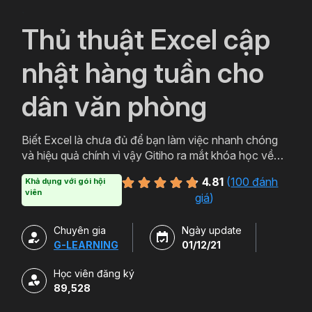
`
Thủ thuật Excel cập
nhật hàng tuần cho
dân văn phòng
Biết Excel là chưa đủ để bạn làm việc nhanh chóng
và hiệu quả chính vì vậy Gitiho ra mắt khóa học về
thủ thuật Excel. Qua khóa học của Gitiho người làm
4.81
(
100 đánh
Khả dụng với gói hội
văn phòng sẽ tự tin thao tác về những hàm, công cụ
viên
giá
)
trong Excel và ứng dụng để giải quyết công việc một
cách nhanh chóng .
Chuyên gia
Ngày update
G-LEARNING
01/12/21
Học viên đăng ký
89,528