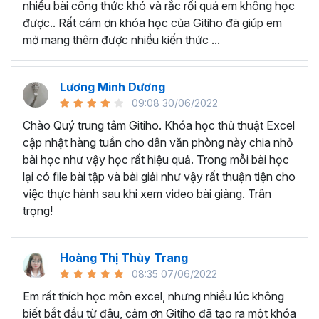
nhiều bài công thức khó và rắc rối quá em không học
Nếu có bất cứ thắc mắc nào liên quan đến tới
khóa học
được.. Rất cám ơn khóa học của Gitiho đã giúp em
EXG02 - Thủ thuật Excel cập nhật hàng tuần
bạn hãy
mở mang thêm được nhiều kiến thức ...
để kết nối cho Gitiho qua hotline 0774 116 285 để được
tư vấn chi tiết nhé.
Nội dung bài giảng trong khóa
Lương Minh Dương
09:08 30/06/2022
học thủ thuật trên Excel của
Chào Quý trung tâm Gitiho. Khóa học thủ thuật Excel
Gitiho?
cập nhật hàng tuần cho dân văn phòng này chia nhỏ
bài học như vậy học rất hiệu quả. Trong mỗi bài học
Khóa học Thủ thuật Excel cập nhật các mẹo Excel văn
lại có file bài tập và bài giải như vậy rất thuận tiện cho
phòng hàng tuần, bạn có thể được update những nội
việc thực hành sau khi xem video bài giảng. Trân
dung mới nhất về tin học văn phòng như sau:
trọng!
Định dạng nhanh bằng công cụ
Format Painter
và
Cell Styles
, sắp xếp bảng tính, thay đổi thiết lập tính
Hoàng Thị Thùy Trang
toán, các thủ thuật excel tính tổng, đặt tên nhanh
08:35 07/06/2022
cho bảng tính, hiển thị công thức trong ô, tạo ghi
chú và cố định dòng - cột.
Em rất thích học môn excel, nhưng nhiều lúc không
Kỹ thuật định dạng và xử lý dữ liệu bao gồm tự động
biết bắt đầu từ đâu, cảm ơn Gitiho đã tạo ra một khóa