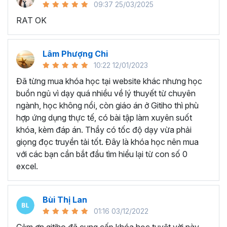
09:37 25/03/2025
sử dụng Excel sẽ tốn nhiều thời gian, công sức để xử lý
RAT OK
công việc. Hơn nữa, chúng ta cũng không biết những thứ
mình đang thực hiện đúng hay không.
Hiện nay
100% các doanh nghiệp tại Việt Nam
đều
Lâm Phượng Chi
cần tới kỹ năng Excel khi ứng tuyển vào vị trí kế toán, xử
10:22 12/01/2023
lý dữ liệu, bán hàng, quản lý, nhân viên ngân hàng, tài
Đã từng mua khóa học tại website khác nhưng học
chính... Mỗi cấp độ sẽ có yêu cầu thành thạo Excel xử lý
buồn ngủ vì dạy quá nhiều về lý thuyết từ chuyên
công việc khác nhau.
ngành, học không nổi, còn giáo án ở Gitiho thì phù
Chính vì điều đó Gitiho đã mở khóa học về
Thủ thuật
hợp ứng dụng thực tế, có bài tập làm xuyên suốt
Excel cập nhật hàng tuần - EXG02
với hơn
7h+ học
khóa, kèm đáp án. Thầy có tốc độ dạy vừa phải
cùng với
92 tài liệu đính kèm
bạn sẽ nhận được nhiều lợi
giọng đọc truyền tải tốt. Đây là khóa học nên mua
ích vô tận như:
với các bạn cần bắt đầu tìm hiểu lại từ con số 0
excel.
Giảng viên là những người có trình độ chuyên môn
cao, kinh nghiệm thực tiễn dày dặn đã và đang đào
tạo trực tiếp cho nhiều đơn vị lớn như
Vietinbank,
Bùi Thị Lan
VPBank, FPT software, Vietcombank, MIC, Tập
01:16 03/12/2022
đoàn Thành Công, TH True Milk
,… sẽ giúp bạn