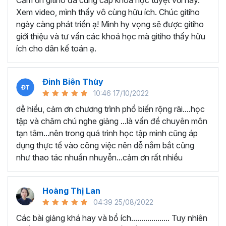
Cảm ơn gitiho đã cung cấp khóa học tuyệt vời này.
thành thạo kỹ năng sử dụng Excel nhanh chóng.
Xem video, mình thấy vô cùng hữu ích. Chúc gitiho
Học nhanh nhưng nhớ lâu bởi luôn có các bài tập
ngày càng phát triển ạ! Mình hy vọng sẽ được gitiho
thực hành kèm với lý thuyết.
giới thiệu và tư vấn các khoá học mà gitiho thấy hữu
Các video bài giảng được xây dựng dựa trên các
ích cho dân kế toán ạ.
chủ đề cụ thể, đồng thời chú trọng tối đa đến tính
ứng dụng cao. Đặc biệt, bộ video
các thủ thuật
trong Excel 2013, 2016, 2019
và nhiều phiên bản
Đinh Biên Thùy
khác, phù hợp với tất cả mọi đối tượng muốn tỏa
10:46 17/10/2022
sáng nơi công sở với thủ thuật Excel nâng cao thông
dễ hiểu, cảm ơn chương trình phổ biến rộng rãi....học
minh và tạo kết quả bất ngờ trong công việc.
tập và chăm chú nghe giảng ...là vấn đề chuyên môn
Bạn sẽ tự tin xử lý được mọi việc trên các công cụ
tạn tâm...nên trong quá trình học tập mình cũng áp
Excel một cách chuyên nghiệp giúp đẩy nhân được
dụng thực tế vào công việc nên dễ nắm bắt cũng
tiến độ công việc, nâng cao hiệu suất làm việc lên
như thao tác nhuần nhuyễn...cảm ơn rất nhiều
tới 5 lần.
Đặc biệt khi
đăng ký khóa học EXG02
học viên sẽ có cơ
hội nhận ưu đãi sở hữu trọn đời chỉ với
199.000đ
. Thao
Hoàng Thị Lan
tác đăng ký khá đơn giản, bạn chỉ cần nhấn vào ĐĂNG
04:39 25/08/2022
KÝ HỌC NGAY khóa học EXG08 trên gitiho.com là xong.
Các bài giảng khá hay và bổ ích................... Tuy nhiên