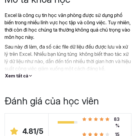
Excel là công cụ tin học văn phòng được sử dụng phổ
biến trong nhiều lĩnh vực học tập và công việc. Tuy nhiên,
thời còn đi học chúng ta thường không quá chú trọng vào
môn học này.
Sau này đi làm, đa số các file dữ liệu đều được lưu và xử
lý trên Excel. Nhiều bạn lúng túng không biết thao tác xử
lý dữ liệu như nào, dẫn đến tốn nhiều thời gian hơn và hiệu
suất công việc giảm xuống một cách đáng kể.
Xem tất cả
?
Nếu như bạn:
Đang dùng Excel trong công việc nhưng chưa hiệu
quả, kiến thức cóp nhặt “vụn vặt”, không bài bản.
Đánh giá của học viên
Hoặc trước đây chỉ học lý thuyết nên không biết
áp dụng vào thực tế công việc như nào.
Hoặc đã có kiến thức cơ bản về Excel và đang
83
muốn nâng cao kỹ năng của mình lên.
%
4.81/5
15