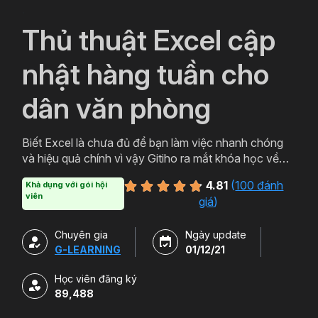
`
Thủ thuật Excel cập
nhật hàng tuần cho
dân văn phòng
Biết Excel là chưa đủ để bạn làm việc nhanh chóng
và hiệu quả chính vì vậy Gitiho ra mắt khóa học về
thủ thuật Excel. Qua khóa học của Gitiho người làm
4.81
(
100 đánh
Khả dụng với gói hội
văn phòng sẽ tự tin thao tác về những hàm, công cụ
viên
giá
)
trong Excel và ứng dụng để giải quyết công việc một
cách nhanh chóng .
Chuyên gia
Ngày update
G-LEARNING
01/12/21
Học viên đăng ký
89,488