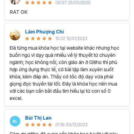
09:37 25/03/2025
sử dụng Excel sẽ tốn nhiều thời gian, công sức để xử lý
RAT OK
công việc. Hơn nữa, chúng ta cũng không biết những thứ
mình đang thực hiện đúng hay không.
Hiện nay
100% các doanh nghiệp tại Việt Nam
đều
Lâm Phượng Chi
cần tới kỹ năng Excel khi ứng tuyển vào vị trí kế toán, xử
10:22 12/01/2023
lý dữ liệu, bán hàng, quản lý, nhân viên ngân hàng, tài
Đã từng mua khóa học tại website khác nhưng học
chính... Mỗi cấp độ sẽ có yêu cầu thành thạo Excel xử lý
buồn ngủ vì dạy quá nhiều về lý thuyết từ chuyên
công việc khác nhau.
ngành, học không nổi, còn giáo án ở Gitiho thì phù
Chính vì điều đó Gitiho đã mở khóa học về
Thủ thuật
hợp ứng dụng thực tế, có bài tập làm xuyên suốt
Excel cập nhật hàng tuần - EXG02
với hơn
7h+ học
khóa, kèm đáp án. Thầy có tốc độ dạy vừa phải
cùng với
92 tài liệu đính kèm
bạn sẽ nhận được nhiều lợi
giọng đọc truyền tải tốt. Đây là khóa học nên mua
ích vô tận như:
với các bạn cần bắt đầu tìm hiểu lại từ con số 0
excel.
Giảng viên là những người có trình độ chuyên môn
cao, kinh nghiệm thực tiễn dày dặn đã và đang đào
tạo trực tiếp cho nhiều đơn vị lớn như
Vietinbank,
Bùi Thị Lan
VPBank, FPT software, Vietcombank, MIC, Tập
01:16 03/12/2022
đoàn Thành Công, TH True Milk
,… sẽ giúp bạn