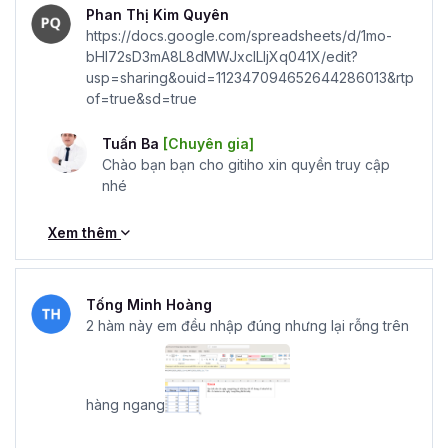
Phan Thị Kim Quyên
https://docs.google.com/spreadsheets/d/1mo-
bHI72sD3mA8L8dMWJxclLIjXq041X/edit?
usp=sharing&ouid=112347094652644286013&rtp
of=true&sd=true
Tuấn Ba
[Chuyên gia]
Chào bạn bạn cho gitiho xin quyền truy cập
nhé
Xem thêm
Tống Minh Hoàng
2 hàm này em đều nhập đúng nhưng lại rỗng trên
hàng ngang