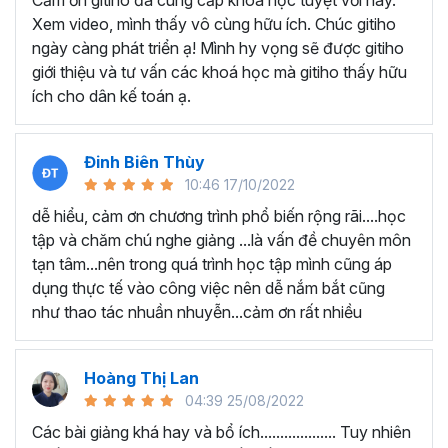
Cảm ơn gitiho đã cung cấp khóa học tuyệt vời này.
thành thạo kỹ năng sử dụng Excel nhanh chóng.
Xem video, mình thấy vô cùng hữu ích. Chúc gitiho
Học nhanh nhưng nhớ lâu bởi luôn có các bài tập
ngày càng phát triển ạ! Mình hy vọng sẽ được gitiho
thực hành kèm với lý thuyết.
giới thiệu và tư vấn các khoá học mà gitiho thấy hữu
Các video bài giảng được xây dựng dựa trên các
ích cho dân kế toán ạ.
chủ đề cụ thể, đồng thời chú trọng tối đa đến tính
ứng dụng cao. Đặc biệt, bộ video
các thủ thuật
trong Excel 2013, 2016, 2019
và nhiều phiên bản
Đinh Biên Thùy
khác, phù hợp với tất cả mọi đối tượng muốn tỏa
10:46 17/10/2022
sáng nơi công sở với thủ thuật Excel nâng cao thông
dễ hiểu, cảm ơn chương trình phổ biến rộng rãi....học
minh và tạo kết quả bất ngờ trong công việc.
tập và chăm chú nghe giảng ...là vấn đề chuyên môn
Bạn sẽ tự tin xử lý được mọi việc trên các công cụ
tạn tâm...nên trong quá trình học tập mình cũng áp
Excel một cách chuyên nghiệp giúp đẩy nhân được
dụng thực tế vào công việc nên dễ nắm bắt cũng
tiến độ công việc, nâng cao hiệu suất làm việc lên
như thao tác nhuần nhuyễn...cảm ơn rất nhiều
tới 5 lần.
Đặc biệt khi
đăng ký khóa học EXG02
học viên sẽ có cơ
hội nhận ưu đãi sở hữu trọn đời chỉ với
199.000đ
. Thao
Hoàng Thị Lan
tác đăng ký khá đơn giản, bạn chỉ cần nhấn vào ĐĂNG
04:39 25/08/2022
KÝ HỌC NGAY khóa học EXG08 trên gitiho.com là xong.
Các bài giảng khá hay và bổ ích................... Tuy nhiên