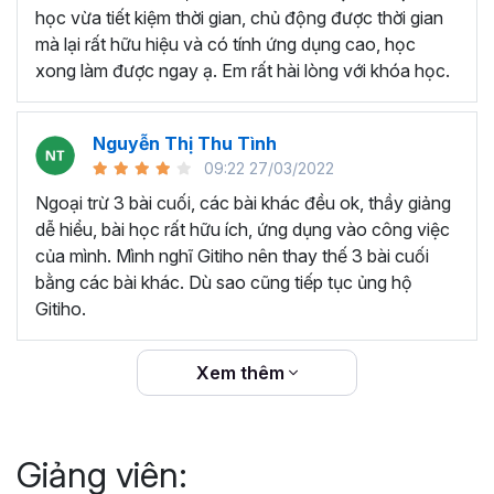
thêm ký hiệu tiền tệ, viết biểu thức hóa học - toán
học vừa tiết kiệm thời gian, chủ động được thời gian
học và loại bỏ dữ liệu trùng lặp.
mà lại rất hữu hiệu và có tính ứng dụng cao, học
Tổng hợp thủ thuật với hàm, công thức bao gồm
xong làm được ngay ạ. Em rất hài lòng với khóa học.
cách tắt/mở gợi ý khi viết hàm, đặt tên và sử dụng
tên trong công thức và các hàm tính toán theo thời
Nguyễn Thị Thu Tình
gian.
09:22 27/03/2022
Tổng hợp hàm, công thức tính toán theo thời gian
như hàm tính toán theo tháng, tuổi, ngày hết hạn
Ngoại trừ 3 bài cuối, các bài khác đều ok, thầy giảng
hợp đồng,...
dễ hiểu, bài học rất hữu ích, ứng dụng vào công việc
Hướng dẫn dùng các hàm và công thức nâng cao
của mình. Mình nghĩ Gitiho nên thay thế 3 bài cuối
như
SUM, SUMIFS, VLOOKUP, INDEX
, và các thủ
bằng các bài khác. Dù sao cũng tiếp tục ủng hộ
thuật hay trong Excel khác với hàm và công thức.
Gitiho.
Những thiết lập chế độ làm việc trên Excel như thiết
lập theme, background, in ấn, và các thanh, tiêu đề,
Xem thêm
đường kẻ lưới trong Excel.
Hình khối, Biểu đồ trong Excel: Vẽ biểu đồ trong ô,
tạo biểu đồ động, cố định các đối tượng hình khối,
Giảng viên:
và gán nội dung văn bản vào hình khối.
Một số thủ thuật hữu ích khác trong Excel như: khóa