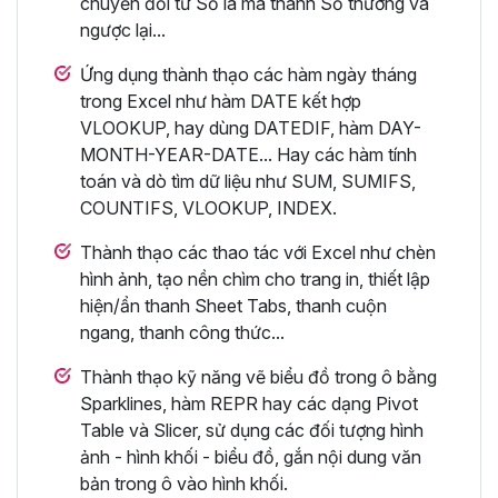
chuyển đổi từ Số la mã thành Số thường và
ngược lại...
Ứng dụng thành thạo các hàm ngày tháng
trong Excel như hàm DATE kết hợp
VLOOKUP, hay dùng DATEDIF, hàm DAY-
MONTH-YEAR-DATE... Hay các hàm tính
toán và dò tìm dữ liệu như SUM, SUMIFS,
COUNTIFS, VLOOKUP, INDEX.
Thành thạo các thao tác với Excel như chèn
hình ảnh, tạo nền chìm cho trang in, thiết lập
hiện/ẩn thanh Sheet Tabs, thanh cuộn
ngang, thanh công thức...
Thành thạo kỹ năng vẽ biểu đồ trong ô bằng
Sparklines, hàm REPR hay các dạng Pivot
Table và Slicer, sử dụng các đối tượng hình
ảnh - hình khối - biểu đồ, gắn nội dung văn
bản trong ô vào hình khối.