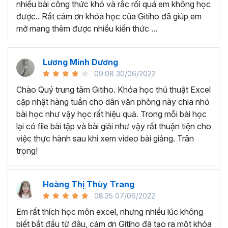
nhiều bài công thức khó và rắc rối quá em không học
Nếu có bất cứ thắc mắc nào liên quan đến tới
khóa học
được.. Rất cám ơn khóa học của Gitiho đã giúp em
EXG02 - Thủ thuật Excel cập nhật hàng tuần
bạn hãy
mở mang thêm được nhiều kiến thức ...
để kết nối cho Gitiho qua hotline 0774 116 285 để được
tư vấn chi tiết nhé.
Nội dung bài giảng trong khóa
Lương Minh Dương
09:08 30/06/2022
học thủ thuật trên Excel của
Chào Quý trung tâm Gitiho. Khóa học thủ thuật Excel
Gitiho?
cập nhật hàng tuần cho dân văn phòng này chia nhỏ
bài học như vậy học rất hiệu quả. Trong mỗi bài học
Khóa học Thủ thuật Excel cập nhật các mẹo Excel văn
lại có file bài tập và bài giải như vậy rất thuận tiện cho
phòng hàng tuần, bạn có thể được update những nội
việc thực hành sau khi xem video bài giảng. Trân
dung mới nhất về tin học văn phòng như sau:
trọng!
Định dạng nhanh bằng công cụ
Format Painter
và
Cell Styles
, sắp xếp bảng tính, thay đổi thiết lập tính
Hoàng Thị Thùy Trang
toán, các thủ thuật excel tính tổng, đặt tên nhanh
08:35 07/06/2022
cho bảng tính, hiển thị công thức trong ô, tạo ghi
chú và cố định dòng - cột.
Em rất thích học môn excel, nhưng nhiều lúc không
Kỹ thuật định dạng và xử lý dữ liệu bao gồm tự động
biết bắt đầu từ đâu, cảm ơn Gitiho đã tạo ra một khóa