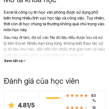
Excel là công cụ tin học văn phòng được sử dụng phổ
biến trong nhiều lĩnh vực học tập và công việc. Tuy nhiên,
thời còn đi học chúng ta thường không quá chú trọng vào
môn học này.
Sau này đi làm, đa số các file dữ liệu đều được lưu và xử
lý trên Excel. Nhiều bạn lúng túng không biết thao tác xử
lý dữ liệu như nào, dẫn đến tốn nhiều thời gian hơn và hiệu
suất công việc giảm xuống một cách đáng kể.
Xem tất cả
?
Nếu như bạn:
Đang dùng Excel trong công việc nhưng chưa hiệu
quả, kiến thức cóp nhặt “vụn vặt”, không bài bản.
Đánh giá của học viên
Hoặc trước đây chỉ học lý thuyết nên không biết
áp dụng vào thực tế công việc như nào.
Hoặc đã có kiến thức cơ bản về Excel và đang
83
muốn nâng cao kỹ năng của mình lên.
%
4.81/5
15