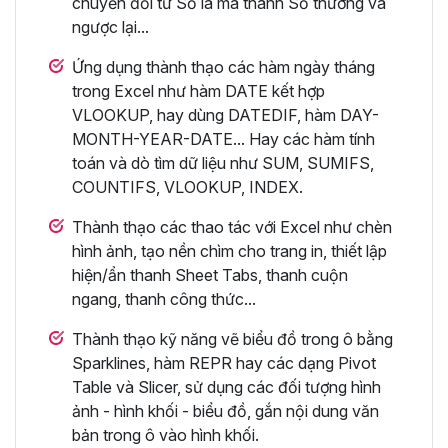
chuyển đổi từ Số la mã thành Số thường và
ngược lại...
Ứng dụng thành thạo các hàm ngày tháng
trong Excel như hàm DATE kết hợp
VLOOKUP, hay dùng DATEDIF, hàm DAY-
MONTH-YEAR-DATE... Hay các hàm tính
toán và dò tìm dữ liệu như SUM, SUMIFS,
COUNTIFS, VLOOKUP, INDEX.
Thành thạo các thao tác với Excel như chèn
hình ảnh, tạo nền chìm cho trang in, thiết lập
hiện/ẩn thanh Sheet Tabs, thanh cuộn
ngang, thanh công thức...
Thành thạo kỹ năng vẽ biểu đồ trong ô bằng
Sparklines, hàm REPR hay các dạng Pivot
Table và Slicer, sử dụng các đối tượng hình
ảnh - hình khối - biểu đồ, gắn nội dung văn
bản trong ô vào hình khối.