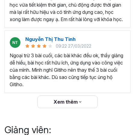
thêm ký hiệu tiền tệ, viết biểu thức hóa học - toán
học vừa tiết kiệm thời gian, chủ động được thời gian
học và loại bỏ dữ liệu trùng lặp.
mà lại rất hữu hiệu và có tính ứng dụng cao, học
Tổng hợp thủ thuật với hàm, công thức bao gồm
xong làm được ngay ạ. Em rất hài lòng với khóa học.
cách tắt/mở gợi ý khi viết hàm, đặt tên và sử dụng
tên trong công thức và các hàm tính toán theo thời
Nguyễn Thị Thu Tình
gian.
09:22 27/03/2022
Tổng hợp hàm, công thức tính toán theo thời gian
như hàm tính toán theo tháng, tuổi, ngày hết hạn
Ngoại trừ 3 bài cuối, các bài khác đều ok, thầy giảng
hợp đồng,...
dễ hiểu, bài học rất hữu ích, ứng dụng vào công việc
Hướng dẫn dùng các hàm và công thức nâng cao
của mình. Mình nghĩ Gitiho nên thay thế 3 bài cuối
như
SUM, SUMIFS, VLOOKUP, INDEX
, và các thủ
bằng các bài khác. Dù sao cũng tiếp tục ủng hộ
thuật hay trong Excel khác với hàm và công thức.
Gitiho.
Những thiết lập chế độ làm việc trên Excel như thiết
lập theme, background, in ấn, và các thanh, tiêu đề,
Xem thêm
đường kẻ lưới trong Excel.
Hình khối, Biểu đồ trong Excel: Vẽ biểu đồ trong ô,
tạo biểu đồ động, cố định các đối tượng hình khối,
Giảng viên:
và gán nội dung văn bản vào hình khối.
Một số thủ thuật hữu ích khác trong Excel như: khóa