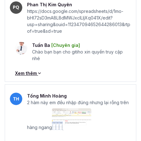
Phan Thị Kim Quyên
https://docs.google.com/spreadsheets/d/1mo-
bHI72sD3mA8L8dMWJxclLIjXq041X/edit?
usp=sharing&ouid=112347094652644286013&rtp
of=true&sd=true
Tuấn Ba
[Chuyên gia]
Chào bạn bạn cho gitiho xin quyền truy cập
nhé
Xem thêm
Tống Minh Hoàng
2 hàm này em đều nhập đúng nhưng lại rỗng trên
hàng ngang