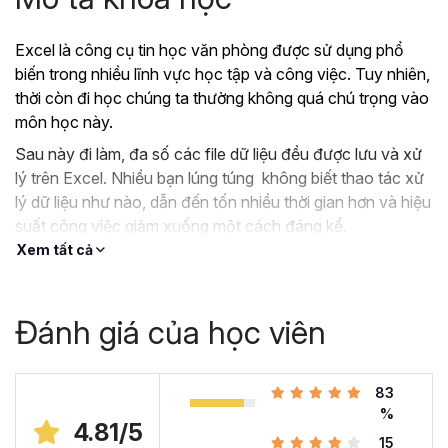
Excel là công cụ tin học văn phòng được sử dụng phổ
biến trong nhiều lĩnh vực học tập và công việc. Tuy nhiên,
thời còn đi học chúng ta thường không quá chú trọng vào
môn học này.
Sau này đi làm, đa số các file dữ liệu đều được lưu và xử
lý trên Excel. Nhiều bạn lúng túng không biết thao tác xử
lý dữ liệu như nào, dẫn đến tốn nhiều thời gian hơn và hiệu
suất công việc giảm xuống một cách đáng kể.
Xem tất cả
?
Nếu như bạn:
Đang dùng Excel trong công việc nhưng chưa hiệu
quả, kiến thức cóp nhặt “vụn vặt”, không bài bản.
Đánh giá của học viên
Hoặc trước đây chỉ học lý thuyết nên không biết
áp dụng vào thực tế công việc như nào.
Hoặc đã có kiến thức cơ bản về Excel và đang
83
muốn nâng cao kỹ năng của mình lên.
%
4.81/5
15