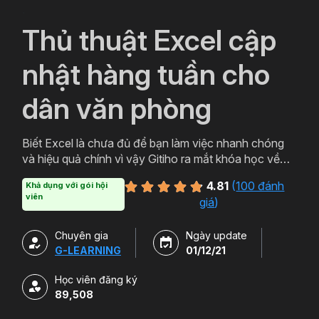
`
Thủ thuật Excel cập
nhật hàng tuần cho
dân văn phòng
Biết Excel là chưa đủ để bạn làm việc nhanh chóng
và hiệu quả chính vì vậy Gitiho ra mắt khóa học về
thủ thuật Excel. Qua khóa học của Gitiho người làm
4.81
(
100 đánh
Khả dụng với gói hội
văn phòng sẽ tự tin thao tác về những hàm, công cụ
viên
giá
)
trong Excel và ứng dụng để giải quyết công việc một
cách nhanh chóng .
Chuyên gia
Ngày update
G-LEARNING
01/12/21
Học viên đăng ký
89,508