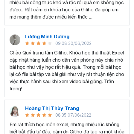
nhiều bài công thức khó và rắc rối quá em không học
Nếu có bất cứ thắc mắc nào liên quan đến tới
khóa học
được.. Rất cám ơn khóa học của Gitiho đã giúp em
EXG02 - Thủ thuật Excel cập nhật hàng tuần
bạn hãy
mở mang thêm được nhiều kiến thức ...
để kết nối cho Gitiho qua hotline 0774 116 285 để được
tư vấn chi tiết nhé.
Nội dung bài giảng trong khóa
Lương Minh Dương
09:08 30/06/2022
học thủ thuật trên Excel của
Chào Quý trung tâm Gitiho. Khóa học thủ thuật Excel
Gitiho?
cập nhật hàng tuần cho dân văn phòng này chia nhỏ
bài học như vậy học rất hiệu quả. Trong mỗi bài học
Khóa học Thủ thuật Excel cập nhật các mẹo Excel văn
lại có file bài tập và bài giải như vậy rất thuận tiện cho
phòng hàng tuần, bạn có thể được update những nội
việc thực hành sau khi xem video bài giảng. Trân
dung mới nhất về tin học văn phòng như sau:
trọng!
Định dạng nhanh bằng công cụ
Format Painter
và
Cell Styles
, sắp xếp bảng tính, thay đổi thiết lập tính
Hoàng Thị Thùy Trang
toán, các thủ thuật excel tính tổng, đặt tên nhanh
08:35 07/06/2022
cho bảng tính, hiển thị công thức trong ô, tạo ghi
chú và cố định dòng - cột.
Em rất thích học môn excel, nhưng nhiều lúc không
Kỹ thuật định dạng và xử lý dữ liệu bao gồm tự động
biết bắt đầu từ đâu, cảm ơn Gitiho đã tạo ra một khóa