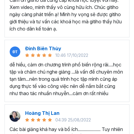
Cảm ơn gitiho đã cung cấp khóa học tuyệt vời này.
thành thạo kỹ năng sử dụng Excel nhanh chóng.
Xem video, mình thấy vô cùng hữu ích. Chúc gitiho
Học nhanh nhưng nhớ lâu bởi luôn có các bài tập
ngày càng phát triển ạ! Mình hy vọng sẽ được gitiho
thực hành kèm với lý thuyết.
giới thiệu và tư vấn các khoá học mà gitiho thấy hữu
Các video bài giảng được xây dựng dựa trên các
ích cho dân kế toán ạ.
chủ đề cụ thể, đồng thời chú trọng tối đa đến tính
ứng dụng cao. Đặc biệt, bộ video
các thủ thuật
trong Excel 2013, 2016, 2019
và nhiều phiên bản
Đinh Biên Thùy
khác, phù hợp với tất cả mọi đối tượng muốn tỏa
10:46 17/10/2022
sáng nơi công sở với thủ thuật Excel nâng cao thông
dễ hiểu, cảm ơn chương trình phổ biến rộng rãi....học
minh và tạo kết quả bất ngờ trong công việc.
tập và chăm chú nghe giảng ...là vấn đề chuyên môn
Bạn sẽ tự tin xử lý được mọi việc trên các công cụ
tạn tâm...nên trong quá trình học tập mình cũng áp
Excel một cách chuyên nghiệp giúp đẩy nhân được
dụng thực tế vào công việc nên dễ nắm bắt cũng
tiến độ công việc, nâng cao hiệu suất làm việc lên
như thao tác nhuần nhuyễn...cảm ơn rất nhiều
tới 5 lần.
Đặc biệt khi
đăng ký khóa học EXG02
học viên sẽ có cơ
hội nhận ưu đãi sở hữu trọn đời chỉ với
199.000đ
. Thao
Hoàng Thị Lan
tác đăng ký khá đơn giản, bạn chỉ cần nhấn vào ĐĂNG
04:39 25/08/2022
KÝ HỌC NGAY khóa học EXG08 trên gitiho.com là xong.
Các bài giảng khá hay và bổ ích................... Tuy nhiên