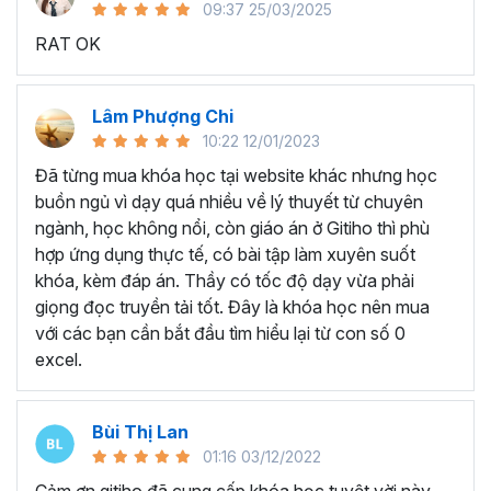
09:37 25/03/2025
sử dụng Excel sẽ tốn nhiều thời gian, công sức để xử lý
RAT OK
công việc. Hơn nữa, chúng ta cũng không biết những thứ
mình đang thực hiện đúng hay không.
Hiện nay
100% các doanh nghiệp tại Việt Nam
đều
Lâm Phượng Chi
cần tới kỹ năng Excel khi ứng tuyển vào vị trí kế toán, xử
10:22 12/01/2023
lý dữ liệu, bán hàng, quản lý, nhân viên ngân hàng, tài
Đã từng mua khóa học tại website khác nhưng học
chính... Mỗi cấp độ sẽ có yêu cầu thành thạo Excel xử lý
buồn ngủ vì dạy quá nhiều về lý thuyết từ chuyên
công việc khác nhau.
ngành, học không nổi, còn giáo án ở Gitiho thì phù
Chính vì điều đó Gitiho đã mở khóa học về
Thủ thuật
hợp ứng dụng thực tế, có bài tập làm xuyên suốt
Excel cập nhật hàng tuần - EXG02
với hơn
7h+ học
khóa, kèm đáp án. Thầy có tốc độ dạy vừa phải
cùng với
92 tài liệu đính kèm
bạn sẽ nhận được nhiều lợi
giọng đọc truyền tải tốt. Đây là khóa học nên mua
ích vô tận như:
với các bạn cần bắt đầu tìm hiểu lại từ con số 0
excel.
Giảng viên là những người có trình độ chuyên môn
cao, kinh nghiệm thực tiễn dày dặn đã và đang đào
tạo trực tiếp cho nhiều đơn vị lớn như
Vietinbank,
Bùi Thị Lan
VPBank, FPT software, Vietcombank, MIC, Tập
01:16 03/12/2022
đoàn Thành Công, TH True Milk
,… sẽ giúp bạn