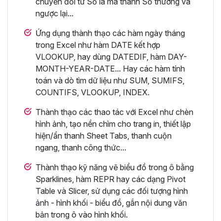
chuyển đổi từ Số la mã thành Số thường và
ngược lại...
Ứng dụng thành thạo các hàm ngày tháng
trong Excel như hàm DATE kết hợp
VLOOKUP, hay dùng DATEDIF, hàm DAY-
MONTH-YEAR-DATE... Hay các hàm tính
toán và dò tìm dữ liệu như SUM, SUMIFS,
COUNTIFS, VLOOKUP, INDEX.
Thành thạo các thao tác với Excel như chèn
hình ảnh, tạo nền chìm cho trang in, thiết lập
hiện/ẩn thanh Sheet Tabs, thanh cuộn
ngang, thanh công thức...
Thành thạo kỹ năng vẽ biểu đồ trong ô bằng
Sparklines, hàm REPR hay các dạng Pivot
Table và Slicer, sử dụng các đối tượng hình
ảnh - hình khối - biểu đồ, gắn nội dung văn
bản trong ô vào hình khối.