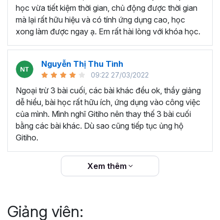
thêm ký hiệu tiền tệ, viết biểu thức hóa học - toán
học vừa tiết kiệm thời gian, chủ động được thời gian
học và loại bỏ dữ liệu trùng lặp.
mà lại rất hữu hiệu và có tính ứng dụng cao, học
Tổng hợp thủ thuật với hàm, công thức bao gồm
xong làm được ngay ạ. Em rất hài lòng với khóa học.
cách tắt/mở gợi ý khi viết hàm, đặt tên và sử dụng
tên trong công thức và các hàm tính toán theo thời
Nguyễn Thị Thu Tình
gian.
09:22 27/03/2022
Tổng hợp hàm, công thức tính toán theo thời gian
như hàm tính toán theo tháng, tuổi, ngày hết hạn
Ngoại trừ 3 bài cuối, các bài khác đều ok, thầy giảng
hợp đồng,...
dễ hiểu, bài học rất hữu ích, ứng dụng vào công việc
Hướng dẫn dùng các hàm và công thức nâng cao
của mình. Mình nghĩ Gitiho nên thay thế 3 bài cuối
như
SUM, SUMIFS, VLOOKUP, INDEX
, và các thủ
bằng các bài khác. Dù sao cũng tiếp tục ủng hộ
thuật hay trong Excel khác với hàm và công thức.
Gitiho.
Những thiết lập chế độ làm việc trên Excel như thiết
lập theme, background, in ấn, và các thanh, tiêu đề,
Xem thêm
đường kẻ lưới trong Excel.
Hình khối, Biểu đồ trong Excel: Vẽ biểu đồ trong ô,
tạo biểu đồ động, cố định các đối tượng hình khối,
Giảng viên:
và gán nội dung văn bản vào hình khối.
Một số thủ thuật hữu ích khác trong Excel như: khóa