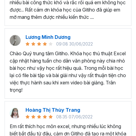
nhiều bài công thức khó và rắc rối quá em không học
Nếu có bất cứ thắc mắc nào liên quan đến tới
khóa học
được.. Rất cám ơn khóa học của Gitiho đã giúp em
EXG02 - Thủ thuật Excel cập nhật hàng tuần
bạn hãy
mở mang thêm được nhiều kiến thức ...
để kết nối cho Gitiho qua hotline 0774 116 285 để được
tư vấn chi tiết nhé.
Nội dung bài giảng trong khóa
Lương Minh Dương
09:08 30/06/2022
học thủ thuật trên Excel của
Chào Quý trung tâm Gitiho. Khóa học thủ thuật Excel
Gitiho?
cập nhật hàng tuần cho dân văn phòng này chia nhỏ
bài học như vậy học rất hiệu quả. Trong mỗi bài học
Khóa học Thủ thuật Excel cập nhật các mẹo Excel văn
lại có file bài tập và bài giải như vậy rất thuận tiện cho
phòng hàng tuần, bạn có thể được update những nội
việc thực hành sau khi xem video bài giảng. Trân
dung mới nhất về tin học văn phòng như sau:
trọng!
Định dạng nhanh bằng công cụ
Format Painter
và
Cell Styles
, sắp xếp bảng tính, thay đổi thiết lập tính
Hoàng Thị Thùy Trang
toán, các thủ thuật excel tính tổng, đặt tên nhanh
08:35 07/06/2022
cho bảng tính, hiển thị công thức trong ô, tạo ghi
chú và cố định dòng - cột.
Em rất thích học môn excel, nhưng nhiều lúc không
Kỹ thuật định dạng và xử lý dữ liệu bao gồm tự động
biết bắt đầu từ đâu, cảm ơn Gitiho đã tạo ra một khóa