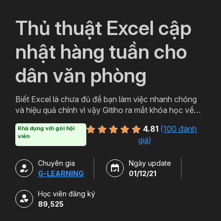
`
Thủ thuật Excel cập
nhật hàng tuần cho
dân văn phòng
Biết Excel là chưa đủ để bạn làm việc nhanh chóng
và hiệu quả chính vì vậy Gitiho ra mắt khóa học về
thủ thuật Excel. Qua khóa học của Gitiho người làm
4.81
(
100 đánh
Khả dụng với gói hội
văn phòng sẽ tự tin thao tác về những hàm, công cụ
viên
giá
)
trong Excel và ứng dụng để giải quyết công việc một
cách nhanh chóng .
Chuyên gia
Ngày update
G-LEARNING
01/12/21
Học viên đăng ký
89,525