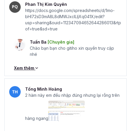
Phan Thị Kim Quyên
https://docs.google.com/spreadsheets/d/1mo-
bHI72sD3mA8L8dMWJxclLIjXq041X/edit?
usp=sharing&ouid=112347094652644286013&rtp
of=true&sd=true
Tuấn Ba
[Chuyên gia]
Chào bạn bạn cho gitiho xin quyền truy cập
nhé
Xem thêm
Tống Minh Hoàng
2 hàm này em đều nhập đúng nhưng lại rỗng trên
hàng ngang