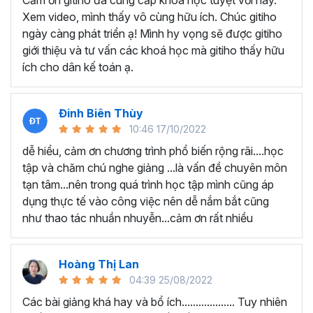
Cảm ơn gitiho đã cung cấp khóa học tuyệt vời này.
thành thạo kỹ năng sử dụng Excel nhanh chóng.
Xem video, mình thấy vô cùng hữu ích. Chúc gitiho
Học nhanh nhưng nhớ lâu bởi luôn có các bài tập
ngày càng phát triển ạ! Mình hy vọng sẽ được gitiho
thực hành kèm với lý thuyết.
giới thiệu và tư vấn các khoá học mà gitiho thấy hữu
Các video bài giảng được xây dựng dựa trên các
ích cho dân kế toán ạ.
chủ đề cụ thể, đồng thời chú trọng tối đa đến tính
ứng dụng cao. Đặc biệt, bộ video
các thủ thuật
trong Excel 2013, 2016, 2019
và nhiều phiên bản
Đinh Biên Thùy
khác, phù hợp với tất cả mọi đối tượng muốn tỏa
10:46 17/10/2022
sáng nơi công sở với thủ thuật Excel nâng cao thông
dễ hiểu, cảm ơn chương trình phổ biến rộng rãi....học
minh và tạo kết quả bất ngờ trong công việc.
tập và chăm chú nghe giảng ...là vấn đề chuyên môn
Bạn sẽ tự tin xử lý được mọi việc trên các công cụ
tạn tâm...nên trong quá trình học tập mình cũng áp
Excel một cách chuyên nghiệp giúp đẩy nhân được
dụng thực tế vào công việc nên dễ nắm bắt cũng
tiến độ công việc, nâng cao hiệu suất làm việc lên
như thao tác nhuần nhuyễn...cảm ơn rất nhiều
tới 5 lần.
Đặc biệt khi
đăng ký khóa học EXG02
học viên sẽ có cơ
hội nhận ưu đãi sở hữu trọn đời chỉ với
199.000đ
. Thao
Hoàng Thị Lan
tác đăng ký khá đơn giản, bạn chỉ cần nhấn vào ĐĂNG
04:39 25/08/2022
KÝ HỌC NGAY khóa học EXG08 trên gitiho.com là xong.
Các bài giảng khá hay và bổ ích................... Tuy nhiên