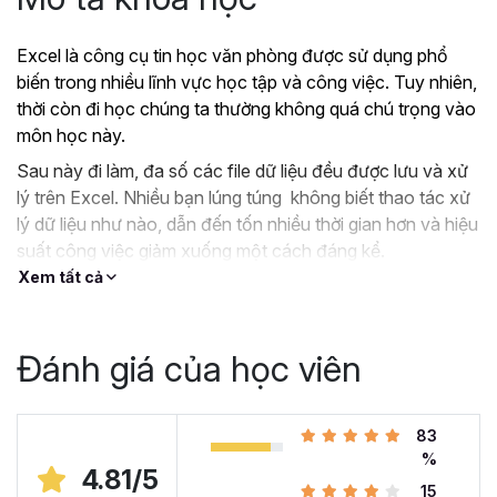
Excel là công cụ tin học văn phòng được sử dụng phổ
biến trong nhiều lĩnh vực học tập và công việc. Tuy nhiên,
thời còn đi học chúng ta thường không quá chú trọng vào
môn học này.
Sau này đi làm, đa số các file dữ liệu đều được lưu và xử
lý trên Excel. Nhiều bạn lúng túng không biết thao tác xử
lý dữ liệu như nào, dẫn đến tốn nhiều thời gian hơn và hiệu
suất công việc giảm xuống một cách đáng kể.
Xem tất cả
?
Nếu như bạn:
Đang dùng Excel trong công việc nhưng chưa hiệu
quả, kiến thức cóp nhặt “vụn vặt”, không bài bản.
Đánh giá của học viên
Hoặc trước đây chỉ học lý thuyết nên không biết
áp dụng vào thực tế công việc như nào.
Hoặc đã có kiến thức cơ bản về Excel và đang
83
muốn nâng cao kỹ năng của mình lên.
%
4.81/5
15