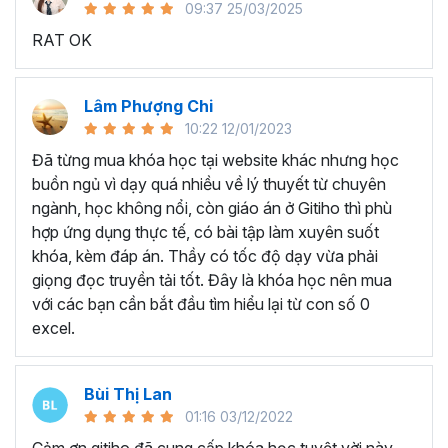
09:37 25/03/2025
sử dụng Excel sẽ tốn nhiều thời gian, công sức để xử lý
RAT OK
công việc. Hơn nữa, chúng ta cũng không biết những thứ
mình đang thực hiện đúng hay không.
Hiện nay
100% các doanh nghiệp tại Việt Nam
đều
Lâm Phượng Chi
cần tới kỹ năng Excel khi ứng tuyển vào vị trí kế toán, xử
10:22 12/01/2023
lý dữ liệu, bán hàng, quản lý, nhân viên ngân hàng, tài
Đã từng mua khóa học tại website khác nhưng học
chính... Mỗi cấp độ sẽ có yêu cầu thành thạo Excel xử lý
buồn ngủ vì dạy quá nhiều về lý thuyết từ chuyên
công việc khác nhau.
ngành, học không nổi, còn giáo án ở Gitiho thì phù
Chính vì điều đó Gitiho đã mở khóa học về
Thủ thuật
hợp ứng dụng thực tế, có bài tập làm xuyên suốt
Excel cập nhật hàng tuần - EXG02
với hơn
7h+ học
khóa, kèm đáp án. Thầy có tốc độ dạy vừa phải
cùng với
92 tài liệu đính kèm
bạn sẽ nhận được nhiều lợi
giọng đọc truyền tải tốt. Đây là khóa học nên mua
ích vô tận như:
với các bạn cần bắt đầu tìm hiểu lại từ con số 0
excel.
Giảng viên là những người có trình độ chuyên môn
cao, kinh nghiệm thực tiễn dày dặn đã và đang đào
tạo trực tiếp cho nhiều đơn vị lớn như
Vietinbank,
Bùi Thị Lan
VPBank, FPT software, Vietcombank, MIC, Tập
01:16 03/12/2022
đoàn Thành Công, TH True Milk
,… sẽ giúp bạn