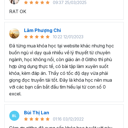
09:37 25/03/2025
sử dụng Excel sẽ tốn nhiều thời gian, công sức để xử lý
RAT OK
công việc. Hơn nữa, chúng ta cũng không biết những thứ
mình đang thực hiện đúng hay không.
Hiện nay
100% các doanh nghiệp tại Việt Nam
đều
Lâm Phượng Chi
cần tới kỹ năng Excel khi ứng tuyển vào vị trí kế toán, xử
10:22 12/01/2023
lý dữ liệu, bán hàng, quản lý, nhân viên ngân hàng, tài
Đã từng mua khóa học tại website khác nhưng học
chính... Mỗi cấp độ sẽ có yêu cầu thành thạo Excel xử lý
buồn ngủ vì dạy quá nhiều về lý thuyết từ chuyên
công việc khác nhau.
ngành, học không nổi, còn giáo án ở Gitiho thì phù
Chính vì điều đó Gitiho đã mở khóa học về
Thủ thuật
hợp ứng dụng thực tế, có bài tập làm xuyên suốt
Excel cập nhật hàng tuần - EXG02
với hơn
7h+ học
khóa, kèm đáp án. Thầy có tốc độ dạy vừa phải
cùng với
92 tài liệu đính kèm
bạn sẽ nhận được nhiều lợi
giọng đọc truyền tải tốt. Đây là khóa học nên mua
ích vô tận như:
với các bạn cần bắt đầu tìm hiểu lại từ con số 0
excel.
Giảng viên là những người có trình độ chuyên môn
cao, kinh nghiệm thực tiễn dày dặn đã và đang đào
tạo trực tiếp cho nhiều đơn vị lớn như
Vietinbank,
Bùi Thị Lan
VPBank, FPT software, Vietcombank, MIC, Tập
01:16 03/12/2022
đoàn Thành Công, TH True Milk
,… sẽ giúp bạn