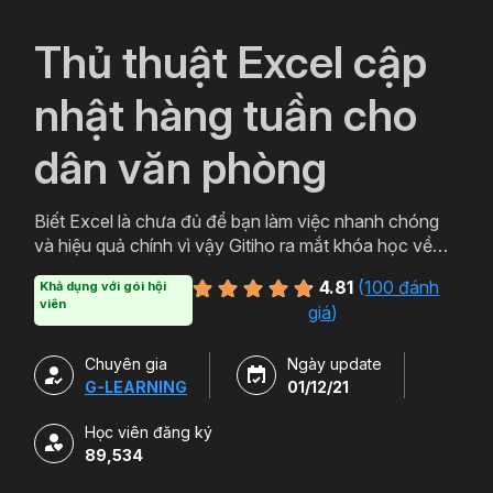
`
Thủ thuật Excel cập
nhật hàng tuần cho
dân văn phòng
Biết Excel là chưa đủ để bạn làm việc nhanh chóng
và hiệu quả chính vì vậy Gitiho ra mắt khóa học về
thủ thuật Excel. Qua khóa học của Gitiho người làm
4.81
(
100 đánh
Khả dụng với gói hội
văn phòng sẽ tự tin thao tác về những hàm, công cụ
viên
giá
)
trong Excel và ứng dụng để giải quyết công việc một
cách nhanh chóng .
Chuyên gia
Ngày update
G-LEARNING
01/12/21
Học viên đăng ký
89,534