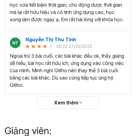
thêm ký hiệu tiền tệ, viết biểu thức hóa học - toán
học vừa tiết kiệm thời gian, chủ động được thời gian
học và loại bỏ dữ liệu trùng lặp.
mà lại rất hữu hiệu và có tính ứng dụng cao, học
Tổng hợp thủ thuật với hàm, công thức bao gồm
xong làm được ngay ạ. Em rất hài lòng với khóa học.
cách tắt/mở gợi ý khi viết hàm, đặt tên và sử dụng
tên trong công thức và các hàm tính toán theo thời
Nguyễn Thị Thu Tình
gian.
09:22 27/03/2022
Tổng hợp hàm, công thức tính toán theo thời gian
như hàm tính toán theo tháng, tuổi, ngày hết hạn
Ngoại trừ 3 bài cuối, các bài khác đều ok, thầy giảng
hợp đồng,...
dễ hiểu, bài học rất hữu ích, ứng dụng vào công việc
Hướng dẫn dùng các hàm và công thức nâng cao
của mình. Mình nghĩ Gitiho nên thay thế 3 bài cuối
như
SUM, SUMIFS, VLOOKUP, INDEX
, và các thủ
bằng các bài khác. Dù sao cũng tiếp tục ủng hộ
thuật hay trong Excel khác với hàm và công thức.
Gitiho.
Những thiết lập chế độ làm việc trên Excel như thiết
lập theme, background, in ấn, và các thanh, tiêu đề,
Xem thêm
đường kẻ lưới trong Excel.
Hình khối, Biểu đồ trong Excel: Vẽ biểu đồ trong ô,
tạo biểu đồ động, cố định các đối tượng hình khối,
Giảng viên:
và gán nội dung văn bản vào hình khối.
Một số thủ thuật hữu ích khác trong Excel như: khóa