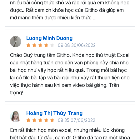
nhiều bài công thức khó và rắc rối quá em không học
Nếu có bất cứ thắc mắc nào liên quan đến tới
khóa học
được.. Rất cám ơn khóa học của Gitiho đã giúp em
EXG02 - Thủ thuật Excel cập nhật hàng tuần
bạn hãy
mở mang thêm được nhiều kiến thức ...
để kết nối cho Gitiho qua hotline 0774 116 285 để được
tư vấn chi tiết nhé.
Nội dung bài giảng trong khóa
Lương Minh Dương
09:08 30/06/2022
học thủ thuật trên Excel của
Chào Quý trung tâm Gitiho. Khóa học thủ thuật Excel
Gitiho?
cập nhật hàng tuần cho dân văn phòng này chia nhỏ
bài học như vậy học rất hiệu quả. Trong mỗi bài học
Khóa học Thủ thuật Excel cập nhật các mẹo Excel văn
lại có file bài tập và bài giải như vậy rất thuận tiện cho
phòng hàng tuần, bạn có thể được update những nội
việc thực hành sau khi xem video bài giảng. Trân
dung mới nhất về tin học văn phòng như sau:
trọng!
Định dạng nhanh bằng công cụ
Format Painter
và
Cell Styles
, sắp xếp bảng tính, thay đổi thiết lập tính
Hoàng Thị Thùy Trang
toán, các thủ thuật excel tính tổng, đặt tên nhanh
08:35 07/06/2022
cho bảng tính, hiển thị công thức trong ô, tạo ghi
chú và cố định dòng - cột.
Em rất thích học môn excel, nhưng nhiều lúc không
Kỹ thuật định dạng và xử lý dữ liệu bao gồm tự động
biết bắt đầu từ đâu, cảm ơn Gitiho đã tạo ra một khóa