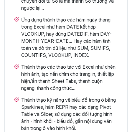
chuyển đổi từ Số la mã thành Số thường và
ngược lại...
Ứng dụng thành thạo các hàm ngày tháng
trong Excel như hàm DATE kết hợp
VLOOKUP, hay dùng DATEDIF, hàm DAY-
MONTH-YEAR-DATE... Hay các hàm tính
toán và dò tìm dữ liệu như SUM, SUMIFS,
COUNTIFS, VLOOKUP, INDEX.
Thành thạo các thao tác với Excel như chèn
hình ảnh, tạo nền chìm cho trang in, thiết lập
hiện/ẩn thanh Sheet Tabs, thanh cuộn
ngang, thanh công thức...
Thành thạo kỹ năng vẽ biểu đồ trong ô bằng
Sparklines, hàm REPR hay các dạng Pivot
Table và Slicer, sử dụng các đối tượng hình
ảnh - hình khối - biểu đồ, gắn nội dung văn
bản trong ô vào hình khối.