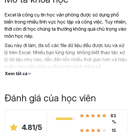
Excel là công cụ tin học văn phòng được sử dụng phổ
biến trong nhiều lĩnh vực học tập và công việc. Tuy nhiên,
thời còn đi học chúng ta thường không quá chú trọng vào
môn học này.
Sau này đi làm, đa số các file dữ liệu đều được lưu và xử
lý trên Excel. Nhiều bạn lúng túng không biết thao tác xử
lý dữ liệu như nào, dẫn đến tốn nhiều thời gian hơn và hiệu
suất công việc giảm xuống một cách đáng kể.
Xem tất cả
?
Nếu như bạn:
Đang dùng Excel trong công việc nhưng chưa hiệu
quả, kiến thức cóp nhặt “vụn vặt”, không bài bản.
Đánh giá của học viên
Hoặc trước đây chỉ học lý thuyết nên không biết
áp dụng vào thực tế công việc như nào.
Hoặc đã có kiến thức cơ bản về Excel và đang
83
muốn nâng cao kỹ năng của mình lên.
%
4.81/5
15