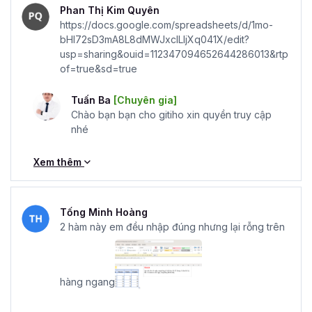
Phan Thị Kim Quyên
https://docs.google.com/spreadsheets/d/1mo-
bHI72sD3mA8L8dMWJxclLIjXq041X/edit?
usp=sharing&ouid=112347094652644286013&rtp
of=true&sd=true
Tuấn Ba
[Chuyên gia]
Chào bạn bạn cho gitiho xin quyền truy cập
nhé
Xem thêm
Tống Minh Hoàng
2 hàm này em đều nhập đúng nhưng lại rỗng trên
hàng ngang