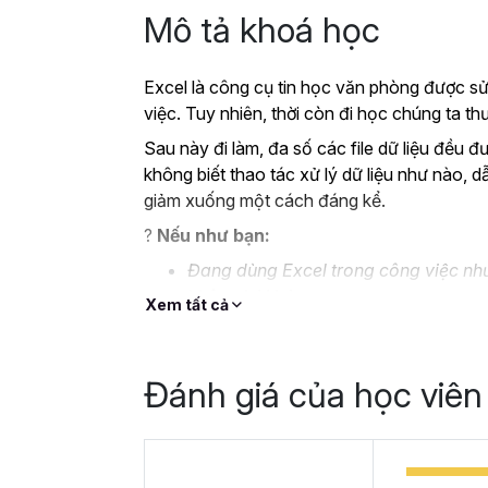
Mô tả khoá học
Excel là công cụ tin học văn phòng được sử
việc. Tuy nhiên, thời còn đi học chúng ta 
Sau này đi làm, đa số các file dữ liệu đều đ
không biết thao tác xử lý dữ liệu như nào, d
giảm xuống một cách đáng kể.
?
Nếu như bạn:
Đang dùng Excel trong công việc như
không bài bản.
Xem tất cả
Hoặc trước đây chỉ học lý thuyết nê
Hoặc đã có kiến thức cơ bản về Exc
Đánh giá của học viên
Thì Gitiho ở đây để giúp bạn giải quyết tất
học
EXG02 - Thủ thuật Excel cập nhật 
trong 8 giờ.
Hoàn thành khóa học, bạn có thể tự tin giả