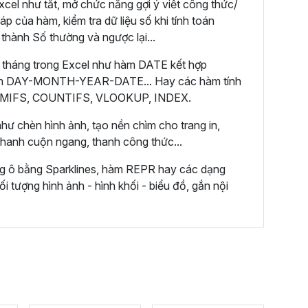
cel như tắt, mở chức năng gợi ý viết công thức/
áp của hàm, kiểm tra dữ liệu số khi tính toán
 thành Số thường và ngược lại...
 tháng trong Excel như hàm DATE kết hợp
m DAY-MONTH-YEAR-DATE... Hay các hàm tính
 SUMIFS, COUNTIFS, VLOOKUP, INDEX.
hư chèn hình ảnh, tạo nền chìm cho trang in,
 thanh cuộn ngang, thanh công thức...
ng ô bằng Sparklines, hàm REPR hay các dạng
ối tượng hình ảnh - hình khối - biểu đồ, gắn nội