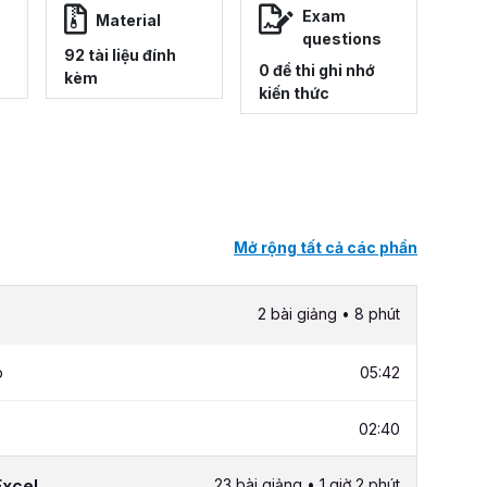
Exam
Material
questions
92 tài liệu đính
0 đề thi ghi nhớ
kèm
kiến thức
Mở rộng tất cả các phần
2 bài giảng • 8 phút
p
05:42
02:40
Excel
23 bài giảng • 1 giờ 2 phút