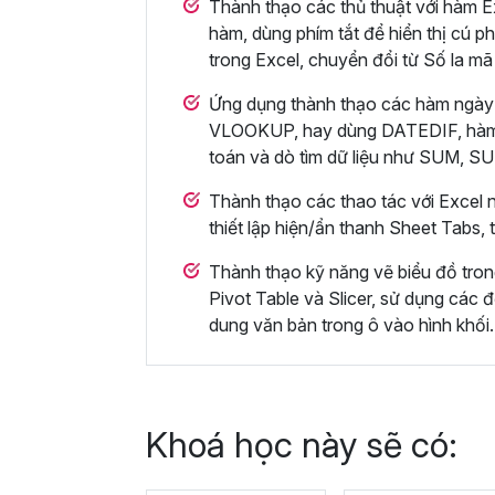
Thành thạo các thủ thuật với hàm Ex
hàm, dùng phím tắt để hiển thị cú ph
trong Excel, chuyển đổi từ Số la mã
Ứng dụng thành thạo các hàm ngày
VLOOKUP, hay dùng DATEDIF, hà
toán và dò tìm dữ liệu như SUM,
Thành thạo các thao tác với Excel n
thiết lập hiện/ẩn thanh Sheet Tabs,
Thành thạo kỹ năng vẽ biểu đồ tro
Pivot Table và Slicer, sử dụng các đ
dung văn bản trong ô vào hình khối.
Khoá học này sẽ có: