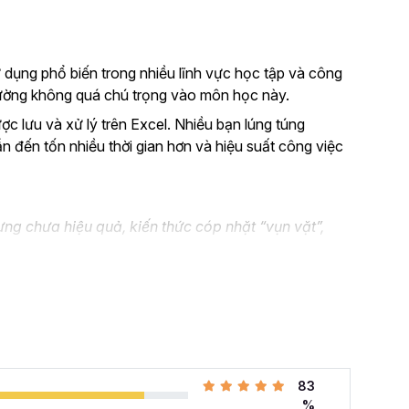
 dụng phổ biến trong nhiều lĩnh vực học tập và công
thường không quá chú trọng vào môn học này.
ược lưu và xử lý trên Excel. Nhiều bạn lúng túng
ẫn đến tốn nhiều thời gian hơn và hiệu suất công việc
ng chưa hiệu quả, kiến thức cóp nhặt “vụn vặt”,
n không biết áp dụng vào thực tế công việc như nào.
el và đang muốn nâng cao kỹ năng của mình lên.
 cả những khó khăn mà bạn gặp phải khi đi làm với khóa
hàng tuần cho dân văn phòng
với 107 bài giảng
83
i quyết công việc theo cách thông minh, nhanh chóng,
%