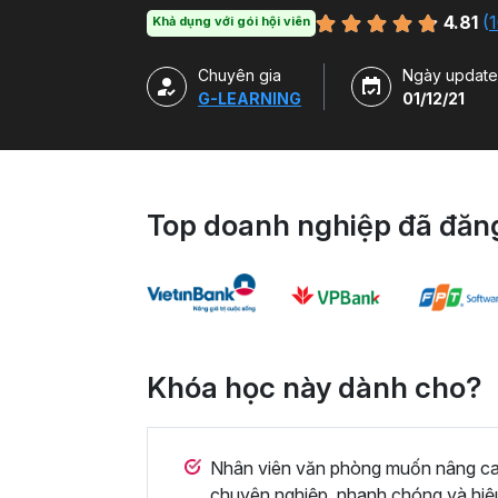
hàm, công cụ trong Excel và ứng dụng để g
4.81
(
1
Khả dụng với gói hội viên
Chuyên gia
Ngày update
G-LEARNING
01/12/21
Top doanh nghiệp đã đăng
Khóa học này dành cho?
Nhân viên văn phòng muốn nâng cao 
chuyên nghiệp, nhanh chóng và hiệ