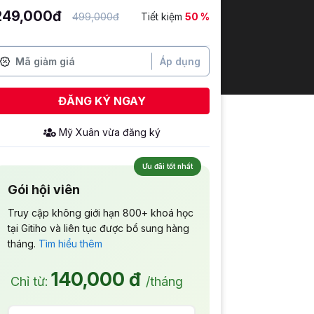
249,000đ
499,000đ
Tiết kiệm
50 %
Áp dụng
ĐĂNG KÝ NGAY
Mỹ Xuân
vừa đăng ký
Ưu đãi tốt nhất
Gói hội viên
Truy cập không giới hạn 800+ khoá học
tại Gitiho và liên tục được bổ sung hàng
tháng.
Tìm hiểu thêm
140,000 đ
Chỉ từ:
/tháng