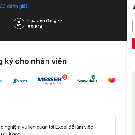
iải quyết công việc một cách nhanh chóng .
00 đánh giá
)
Học viên đăng ký
89,514
 ký cho nhân viên
nghiệm vụ liên quan tới Excel để làm việc
u quả hơn.