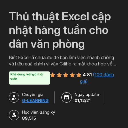
`
Thủ thuật Excel cập
nhật hàng tuần cho
dân văn phòng
Biết Excel là chưa đủ để bạn làm việc nhanh chóng
và hiệu quả chính vì vậy Gitiho ra mắt khóa học về
thủ thuật Excel. Qua khóa học của Gitiho người làm
4.81
(
100 đánh
Khả dụng với gói hội
văn phòng sẽ tự tin thao tác về những hàm, công cụ
viên
giá
)
trong Excel và ứng dụng để giải quyết công việc một
cách nhanh chóng .
Chuyên gia
Ngày update
G-LEARNING
01/12/21
Học viên đăng ký
89,515