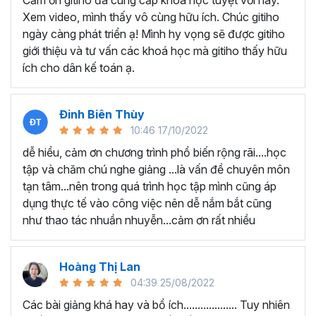
Cảm ơn gitiho đã cung cấp khóa học tuyệt vời này.
thành thạo kỹ năng sử dụng Excel nhanh chóng.
Xem video, mình thấy vô cùng hữu ích. Chúc gitiho
Học nhanh nhưng nhớ lâu bởi luôn có các bài tập
ngày càng phát triển ạ! Mình hy vọng sẽ được gitiho
thực hành kèm với lý thuyết.
giới thiệu và tư vấn các khoá học mà gitiho thấy hữu
Các video bài giảng được xây dựng dựa trên các
ích cho dân kế toán ạ.
chủ đề cụ thể, đồng thời chú trọng tối đa đến tính
ứng dụng cao. Đặc biệt, bộ video
các thủ thuật
trong Excel 2013, 2016, 2019
và nhiều phiên bản
Đinh Biên Thùy
khác, phù hợp với tất cả mọi đối tượng muốn tỏa
10:46 17/10/2022
sáng nơi công sở với thủ thuật Excel nâng cao thông
dễ hiểu, cảm ơn chương trình phổ biến rộng rãi....học
minh và tạo kết quả bất ngờ trong công việc.
tập và chăm chú nghe giảng ...là vấn đề chuyên môn
Bạn sẽ tự tin xử lý được mọi việc trên các công cụ
tạn tâm...nên trong quá trình học tập mình cũng áp
Excel một cách chuyên nghiệp giúp đẩy nhân được
dụng thực tế vào công việc nên dễ nắm bắt cũng
tiến độ công việc, nâng cao hiệu suất làm việc lên
như thao tác nhuần nhuyễn...cảm ơn rất nhiều
tới 5 lần.
Đặc biệt khi
đăng ký khóa học EXG02
học viên sẽ có cơ
hội nhận ưu đãi sở hữu trọn đời chỉ với
199.000đ
. Thao
Hoàng Thị Lan
tác đăng ký khá đơn giản, bạn chỉ cần nhấn vào ĐĂNG
04:39 25/08/2022
KÝ HỌC NGAY khóa học EXG08 trên gitiho.com là xong.
Các bài giảng khá hay và bổ ích................... Tuy nhiên