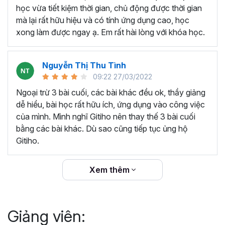
thêm ký hiệu tiền tệ, viết biểu thức hóa học - toán
học vừa tiết kiệm thời gian, chủ động được thời gian
học và loại bỏ dữ liệu trùng lặp.
mà lại rất hữu hiệu và có tính ứng dụng cao, học
Tổng hợp thủ thuật với hàm, công thức bao gồm
xong làm được ngay ạ. Em rất hài lòng với khóa học.
cách tắt/mở gợi ý khi viết hàm, đặt tên và sử dụng
tên trong công thức và các hàm tính toán theo thời
Nguyễn Thị Thu Tình
gian.
09:22 27/03/2022
Tổng hợp hàm, công thức tính toán theo thời gian
như hàm tính toán theo tháng, tuổi, ngày hết hạn
Ngoại trừ 3 bài cuối, các bài khác đều ok, thầy giảng
hợp đồng,...
dễ hiểu, bài học rất hữu ích, ứng dụng vào công việc
Hướng dẫn dùng các hàm và công thức nâng cao
của mình. Mình nghĩ Gitiho nên thay thế 3 bài cuối
như
SUM, SUMIFS, VLOOKUP, INDEX
, và các thủ
bằng các bài khác. Dù sao cũng tiếp tục ủng hộ
thuật hay trong Excel khác với hàm và công thức.
Gitiho.
Những thiết lập chế độ làm việc trên Excel như thiết
lập theme, background, in ấn, và các thanh, tiêu đề,
Xem thêm
đường kẻ lưới trong Excel.
Hình khối, Biểu đồ trong Excel: Vẽ biểu đồ trong ô,
tạo biểu đồ động, cố định các đối tượng hình khối,
Giảng viên:
và gán nội dung văn bản vào hình khối.
Một số thủ thuật hữu ích khác trong Excel như: khóa