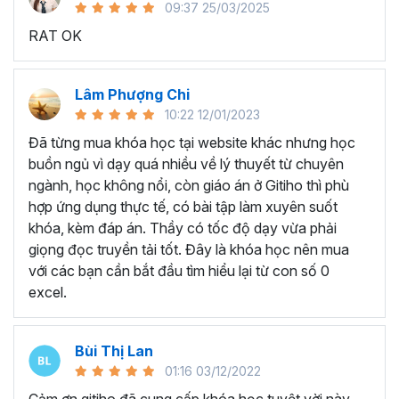
09:37 25/03/2025
sử dụng Excel sẽ tốn nhiều thời gian, công sức để xử lý
RAT OK
công việc. Hơn nữa, chúng ta cũng không biết những thứ
mình đang thực hiện đúng hay không.
Hiện nay
100% các doanh nghiệp tại Việt Nam
đều
Lâm Phượng Chi
cần tới kỹ năng Excel khi ứng tuyển vào vị trí kế toán, xử
10:22 12/01/2023
lý dữ liệu, bán hàng, quản lý, nhân viên ngân hàng, tài
Đã từng mua khóa học tại website khác nhưng học
chính... Mỗi cấp độ sẽ có yêu cầu thành thạo Excel xử lý
buồn ngủ vì dạy quá nhiều về lý thuyết từ chuyên
công việc khác nhau.
ngành, học không nổi, còn giáo án ở Gitiho thì phù
Chính vì điều đó Gitiho đã mở khóa học về
Thủ thuật
hợp ứng dụng thực tế, có bài tập làm xuyên suốt
Excel cập nhật hàng tuần - EXG02
với hơn
7h+ học
khóa, kèm đáp án. Thầy có tốc độ dạy vừa phải
cùng với
92 tài liệu đính kèm
bạn sẽ nhận được nhiều lợi
giọng đọc truyền tải tốt. Đây là khóa học nên mua
ích vô tận như:
với các bạn cần bắt đầu tìm hiểu lại từ con số 0
excel.
Giảng viên là những người có trình độ chuyên môn
cao, kinh nghiệm thực tiễn dày dặn đã và đang đào
tạo trực tiếp cho nhiều đơn vị lớn như
Vietinbank,
Bùi Thị Lan
VPBank, FPT software, Vietcombank, MIC, Tập
01:16 03/12/2022
đoàn Thành Công, TH True Milk
,… sẽ giúp bạn