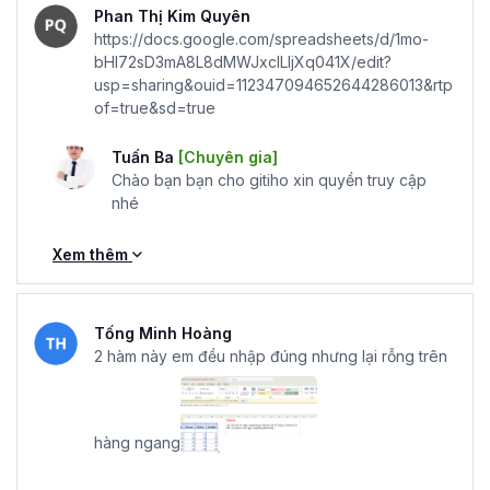
Phan Thị Kim Quyên
https://docs.google.com/spreadsheets/d/1mo-
bHI72sD3mA8L8dMWJxclLIjXq041X/edit?
usp=sharing&ouid=112347094652644286013&rtp
of=true&sd=true
Tuấn Ba
[Chuyên gia]
Chào bạn bạn cho gitiho xin quyền truy cập
nhé
Xem thêm
Tống Minh Hoàng
2 hàm này em đều nhập đúng nhưng lại rỗng trên
hàng ngang