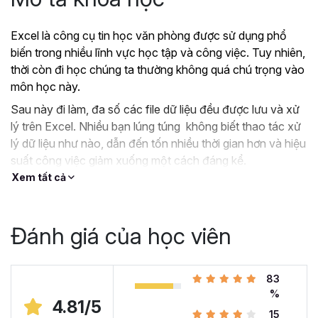
Excel là công cụ tin học văn phòng được sử dụng phổ
biến trong nhiều lĩnh vực học tập và công việc. Tuy nhiên,
thời còn đi học chúng ta thường không quá chú trọng vào
môn học này.
Sau này đi làm, đa số các file dữ liệu đều được lưu và xử
lý trên Excel. Nhiều bạn lúng túng không biết thao tác xử
lý dữ liệu như nào, dẫn đến tốn nhiều thời gian hơn và hiệu
suất công việc giảm xuống một cách đáng kể.
Xem tất cả
?
Nếu như bạn:
Đang dùng Excel trong công việc nhưng chưa hiệu
quả, kiến thức cóp nhặt “vụn vặt”, không bài bản.
Đánh giá của học viên
Hoặc trước đây chỉ học lý thuyết nên không biết
áp dụng vào thực tế công việc như nào.
Hoặc đã có kiến thức cơ bản về Excel và đang
83
muốn nâng cao kỹ năng của mình lên.
%
4.81/5
15