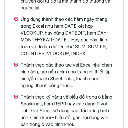
chuyển đổi từ Số la mã thành Số thường và
ngược lại...
Ứng dụng thành thạo các hàm ngày tháng
trong Excel như hàm DATE kết hợp
VLOOKUP, hay dùng DATEDIF, hàm DAY-
MONTH-YEAR-DATE... Hay các hàm tính
toán và dò tìm dữ liệu như SUM, SUMIFS,
COUNTIFS, VLOOKUP, INDEX.
Thành thạo các thao tác với Excel như chèn
hình ảnh, tạo nền chìm cho trang in, thiết lập
hiện/ẩn thanh Sheet Tabs, thanh cuộn
ngang, thanh công thức...
Thành thạo kỹ năng vẽ biểu đồ trong ô bằng
Sparklines, hàm REPR hay các dạng Pivot
Table và Slicer, sử dụng các đối tượng hình
ảnh - hình khối - biểu đồ, gắn nội dung văn
bản trong ô vào hình khối.