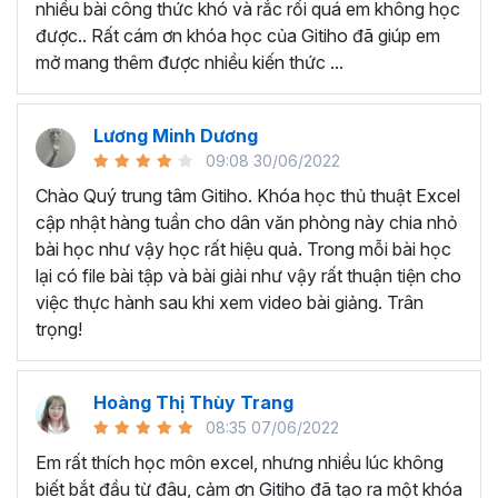
nhiều bài công thức khó và rắc rối quá em không học
Nếu có bất cứ thắc mắc nào liên quan đến tới
khóa học
được.. Rất cám ơn khóa học của Gitiho đã giúp em
EXG02 - Thủ thuật Excel cập nhật hàng tuần
bạn hãy
mở mang thêm được nhiều kiến thức ...
để kết nối cho Gitiho qua hotline 0774 116 285 để được
tư vấn chi tiết nhé.
Nội dung bài giảng trong khóa
Lương Minh Dương
09:08 30/06/2022
học thủ thuật trên Excel của
Chào Quý trung tâm Gitiho. Khóa học thủ thuật Excel
Gitiho?
cập nhật hàng tuần cho dân văn phòng này chia nhỏ
bài học như vậy học rất hiệu quả. Trong mỗi bài học
Khóa học Thủ thuật Excel cập nhật các mẹo Excel văn
lại có file bài tập và bài giải như vậy rất thuận tiện cho
phòng hàng tuần, bạn có thể được update những nội
việc thực hành sau khi xem video bài giảng. Trân
dung mới nhất về tin học văn phòng như sau:
trọng!
Định dạng nhanh bằng công cụ
Format Painter
và
Cell Styles
, sắp xếp bảng tính, thay đổi thiết lập tính
Hoàng Thị Thùy Trang
toán, các thủ thuật excel tính tổng, đặt tên nhanh
08:35 07/06/2022
cho bảng tính, hiển thị công thức trong ô, tạo ghi
chú và cố định dòng - cột.
Em rất thích học môn excel, nhưng nhiều lúc không
Kỹ thuật định dạng và xử lý dữ liệu bao gồm tự động
biết bắt đầu từ đâu, cảm ơn Gitiho đã tạo ra một khóa