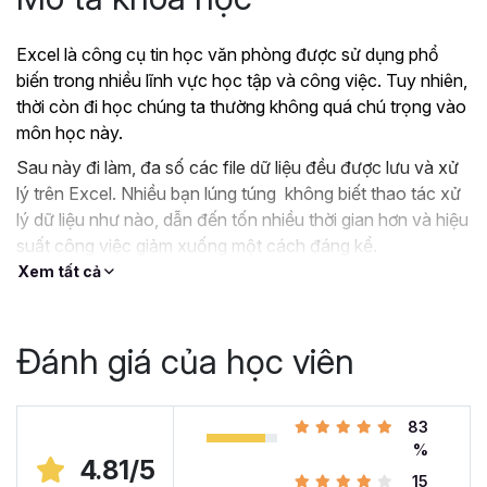
Excel là công cụ tin học văn phòng được sử dụng phổ
biến trong nhiều lĩnh vực học tập và công việc. Tuy nhiên,
thời còn đi học chúng ta thường không quá chú trọng vào
môn học này.
Sau này đi làm, đa số các file dữ liệu đều được lưu và xử
lý trên Excel. Nhiều bạn lúng túng không biết thao tác xử
lý dữ liệu như nào, dẫn đến tốn nhiều thời gian hơn và hiệu
suất công việc giảm xuống một cách đáng kể.
Xem tất cả
?
Nếu như bạn:
Đang dùng Excel trong công việc nhưng chưa hiệu
quả, kiến thức cóp nhặt “vụn vặt”, không bài bản.
Đánh giá của học viên
Hoặc trước đây chỉ học lý thuyết nên không biết
áp dụng vào thực tế công việc như nào.
Hoặc đã có kiến thức cơ bản về Excel và đang
83
muốn nâng cao kỹ năng của mình lên.
%
4.81/5
15