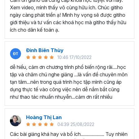
Cảm ơn gitiho đã cung cấp khóa học tuyệt vời này.
thành thạo kỹ năng sử dụng Excel nhanh chóng.
Xem video, mình thấy vô cùng hữu ích. Chúc gitiho
Học nhanh nhưng nhớ lâu bởi luôn có các bài tập
ngày càng phát triển ạ! Mình hy vọng sẽ được gitiho
thực hành kèm với lý thuyết.
giới thiệu và tư vấn các khoá học mà gitiho thấy hữu
Các video bài giảng được xây dựng dựa trên các
ích cho dân kế toán ạ.
chủ đề cụ thể, đồng thời chú trọng tối đa đến tính
ứng dụng cao. Đặc biệt, bộ video
các thủ thuật
trong Excel 2013, 2016, 2019
và nhiều phiên bản
Đinh Biên Thùy
khác, phù hợp với tất cả mọi đối tượng muốn tỏa
10:46 17/10/2022
sáng nơi công sở với thủ thuật Excel nâng cao thông
dễ hiểu, cảm ơn chương trình phổ biến rộng rãi....học
minh và tạo kết quả bất ngờ trong công việc.
tập và chăm chú nghe giảng ...là vấn đề chuyên môn
Bạn sẽ tự tin xử lý được mọi việc trên các công cụ
tạn tâm...nên trong quá trình học tập mình cũng áp
Excel một cách chuyên nghiệp giúp đẩy nhân được
dụng thực tế vào công việc nên dễ nắm bắt cũng
tiến độ công việc, nâng cao hiệu suất làm việc lên
như thao tác nhuần nhuyễn...cảm ơn rất nhiều
tới 5 lần.
Đặc biệt khi
đăng ký khóa học EXG02
học viên sẽ có cơ
hội nhận ưu đãi sở hữu trọn đời chỉ với
199.000đ
. Thao
Hoàng Thị Lan
tác đăng ký khá đơn giản, bạn chỉ cần nhấn vào ĐĂNG
04:39 25/08/2022
KÝ HỌC NGAY khóa học EXG08 trên gitiho.com là xong.
Các bài giảng khá hay và bổ ích................... Tuy nhiên