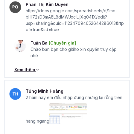
Phan Thị Kim Quyên
https://docs.google.com/spreadsheets/d/1mo-
bHI72sD3mA8L8dMWJxclLIjXq041X/edit?
usp=sharing&ouid=112347094652644286013&rtp
of=true&sd=true
Tuấn Ba
[Chuyên gia]
Chào bạn bạn cho gitiho xin quyền truy cập
nhé
Xem thêm
Tống Minh Hoàng
2 hàm này em đều nhập đúng nhưng lại rỗng trên
hàng ngang