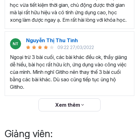
thêm ký hiệu tiền tệ, viết biểu thức hóa học - toán
học vừa tiết kiệm thời gian, chủ động được thời gian
học và loại bỏ dữ liệu trùng lặp.
mà lại rất hữu hiệu và có tính ứng dụng cao, học
Tổng hợp thủ thuật với hàm, công thức bao gồm
xong làm được ngay ạ. Em rất hài lòng với khóa học.
cách tắt/mở gợi ý khi viết hàm, đặt tên và sử dụng
tên trong công thức và các hàm tính toán theo thời
Nguyễn Thị Thu Tình
gian.
09:22 27/03/2022
Tổng hợp hàm, công thức tính toán theo thời gian
như hàm tính toán theo tháng, tuổi, ngày hết hạn
Ngoại trừ 3 bài cuối, các bài khác đều ok, thầy giảng
hợp đồng,...
dễ hiểu, bài học rất hữu ích, ứng dụng vào công việc
Hướng dẫn dùng các hàm và công thức nâng cao
của mình. Mình nghĩ Gitiho nên thay thế 3 bài cuối
như
SUM, SUMIFS, VLOOKUP, INDEX
, và các thủ
bằng các bài khác. Dù sao cũng tiếp tục ủng hộ
thuật hay trong Excel khác với hàm và công thức.
Gitiho.
Những thiết lập chế độ làm việc trên Excel như thiết
lập theme, background, in ấn, và các thanh, tiêu đề,
Xem thêm
đường kẻ lưới trong Excel.
Hình khối, Biểu đồ trong Excel: Vẽ biểu đồ trong ô,
tạo biểu đồ động, cố định các đối tượng hình khối,
Giảng viên:
và gán nội dung văn bản vào hình khối.
Một số thủ thuật hữu ích khác trong Excel như: khóa