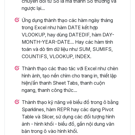
chuyển đổi từ Số la mã thành Số thường và
ngược lại...
Ứng dụng thành thạo các hàm ngày tháng
trong Excel như hàm DATE kết hợp
VLOOKUP, hay dùng DATEDIF, hàm DAY-
MONTH-YEAR-DATE... Hay các hàm tính
toán và dò tìm dữ liệu như SUM, SUMIFS,
COUNTIFS, VLOOKUP, INDEX.
Thành thạo các thao tác với Excel như chèn
hình ảnh, tạo nền chìm cho trang in, thiết lập
hiện/ẩn thanh Sheet Tabs, thanh cuộn
ngang, thanh công thức...
Thành thạo kỹ năng vẽ biểu đồ trong ô bằng
Sparklines, hàm REPR hay các dạng Pivot
Table và Slicer, sử dụng các đối tượng hình
ảnh - hình khối - biểu đồ, gắn nội dung văn
bản trong ô vào hình khối.