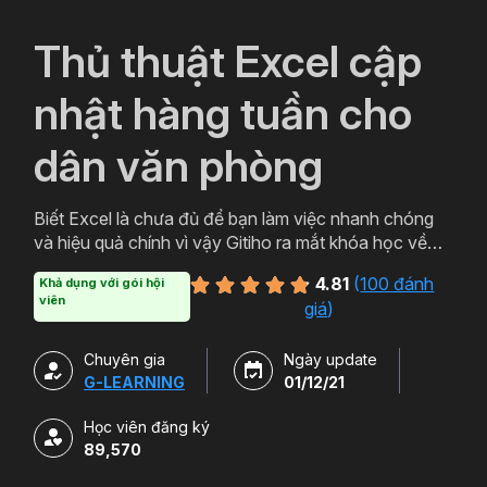
`
Thủ thuật Excel cập
nhật hàng tuần cho
dân văn phòng
Biết Excel là chưa đủ để bạn làm việc nhanh chóng
và hiệu quả chính vì vậy Gitiho ra mắt khóa học về
thủ thuật Excel. Qua khóa học của Gitiho người làm
4.81
(
100 đánh
Khả dụng với gói hội
văn phòng sẽ tự tin thao tác về những hàm, công cụ
viên
giá
)
trong Excel và ứng dụng để giải quyết công việc một
cách nhanh chóng .
Chuyên gia
Ngày update
G-LEARNING
01/12/21
Học viên đăng ký
89,570