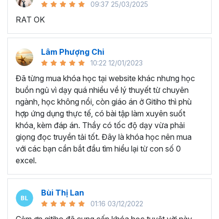
09:37 25/03/2025
sử dụng Excel sẽ tốn nhiều thời gian, công sức để xử lý
RAT OK
công việc. Hơn nữa, chúng ta cũng không biết những thứ
mình đang thực hiện đúng hay không.
Hiện nay
100% các doanh nghiệp tại Việt Nam
đều
Lâm Phượng Chi
cần tới kỹ năng Excel khi ứng tuyển vào vị trí kế toán, xử
10:22 12/01/2023
lý dữ liệu, bán hàng, quản lý, nhân viên ngân hàng, tài
Đã từng mua khóa học tại website khác nhưng học
chính... Mỗi cấp độ sẽ có yêu cầu thành thạo Excel xử lý
buồn ngủ vì dạy quá nhiều về lý thuyết từ chuyên
công việc khác nhau.
ngành, học không nổi, còn giáo án ở Gitiho thì phù
Chính vì điều đó Gitiho đã mở khóa học về
Thủ thuật
hợp ứng dụng thực tế, có bài tập làm xuyên suốt
Excel cập nhật hàng tuần - EXG02
với hơn
7h+ học
khóa, kèm đáp án. Thầy có tốc độ dạy vừa phải
cùng với
92 tài liệu đính kèm
bạn sẽ nhận được nhiều lợi
giọng đọc truyền tải tốt. Đây là khóa học nên mua
ích vô tận như:
với các bạn cần bắt đầu tìm hiểu lại từ con số 0
excel.
Giảng viên là những người có trình độ chuyên môn
cao, kinh nghiệm thực tiễn dày dặn đã và đang đào
tạo trực tiếp cho nhiều đơn vị lớn như
Vietinbank,
Bùi Thị Lan
VPBank, FPT software, Vietcombank, MIC, Tập
01:16 03/12/2022
đoàn Thành Công, TH True Milk
,… sẽ giúp bạn