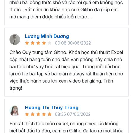
nhiều bài công thức khó và rắc rối quá em không học
Nếu có bất cứ thắc mắc nào liên quan đến tới
khóa học
được.. Rất cám ơn khóa học của Gitiho đã giúp em
EXG02 - Thủ thuật Excel cập nhật hàng tuần
bạn hãy
mở mang thêm được nhiều kiến thức ...
để kết nối cho Gitiho qua hotline 0774 116 285 để được
tư vấn chi tiết nhé.
Nội dung bài giảng trong khóa
Lương Minh Dương
09:08 30/06/2022
học thủ thuật trên Excel của
Chào Quý trung tâm Gitiho. Khóa học thủ thuật Excel
Gitiho?
cập nhật hàng tuần cho dân văn phòng này chia nhỏ
bài học như vậy học rất hiệu quả. Trong mỗi bài học
Khóa học Thủ thuật Excel cập nhật các mẹo Excel văn
lại có file bài tập và bài giải như vậy rất thuận tiện cho
phòng hàng tuần, bạn có thể được update những nội
việc thực hành sau khi xem video bài giảng. Trân
dung mới nhất về tin học văn phòng như sau:
trọng!
Định dạng nhanh bằng công cụ
Format Painter
và
Cell Styles
, sắp xếp bảng tính, thay đổi thiết lập tính
Hoàng Thị Thùy Trang
toán, các thủ thuật excel tính tổng, đặt tên nhanh
08:35 07/06/2022
cho bảng tính, hiển thị công thức trong ô, tạo ghi
chú và cố định dòng - cột.
Em rất thích học môn excel, nhưng nhiều lúc không
Kỹ thuật định dạng và xử lý dữ liệu bao gồm tự động
biết bắt đầu từ đâu, cảm ơn Gitiho đã tạo ra một khóa