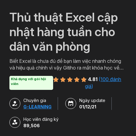
`
Thủ thuật Excel cập
nhật hàng tuần cho
dân văn phòng
Biết Excel là chưa đủ để bạn làm việc nhanh chóng
và hiệu quả chính vì vậy Gitiho ra mắt khóa học về
thủ thuật Excel. Qua khóa học của Gitiho người làm
4.81
(
100 đánh
Khả dụng với gói hội
văn phòng sẽ tự tin thao tác về những hàm, công cụ
viên
giá
)
trong Excel và ứng dụng để giải quyết công việc một
cách nhanh chóng .
Chuyên gia
Ngày update
G-LEARNING
01/12/21
Học viên đăng ký
89,506