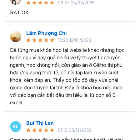
09:37 25/03/2025
sử dụng Excel sẽ tốn nhiều thời gian, công sức để xử lý
RAT OK
công việc. Hơn nữa, chúng ta cũng không biết những thứ
mình đang thực hiện đúng hay không.
Hiện nay
100% các doanh nghiệp tại Việt Nam
đều
Lâm Phượng Chi
cần tới kỹ năng Excel khi ứng tuyển vào vị trí kế toán, xử
10:22 12/01/2023
lý dữ liệu, bán hàng, quản lý, nhân viên ngân hàng, tài
Đã từng mua khóa học tại website khác nhưng học
chính... Mỗi cấp độ sẽ có yêu cầu thành thạo Excel xử lý
buồn ngủ vì dạy quá nhiều về lý thuyết từ chuyên
công việc khác nhau.
ngành, học không nổi, còn giáo án ở Gitiho thì phù
Chính vì điều đó Gitiho đã mở khóa học về
Thủ thuật
hợp ứng dụng thực tế, có bài tập làm xuyên suốt
Excel cập nhật hàng tuần - EXG02
với hơn
7h+ học
khóa, kèm đáp án. Thầy có tốc độ dạy vừa phải
cùng với
92 tài liệu đính kèm
bạn sẽ nhận được nhiều lợi
giọng đọc truyền tải tốt. Đây là khóa học nên mua
ích vô tận như:
với các bạn cần bắt đầu tìm hiểu lại từ con số 0
excel.
Giảng viên là những người có trình độ chuyên môn
cao, kinh nghiệm thực tiễn dày dặn đã và đang đào
tạo trực tiếp cho nhiều đơn vị lớn như
Vietinbank,
Bùi Thị Lan
VPBank, FPT software, Vietcombank, MIC, Tập
01:16 03/12/2022
đoàn Thành Công, TH True Milk
,… sẽ giúp bạn