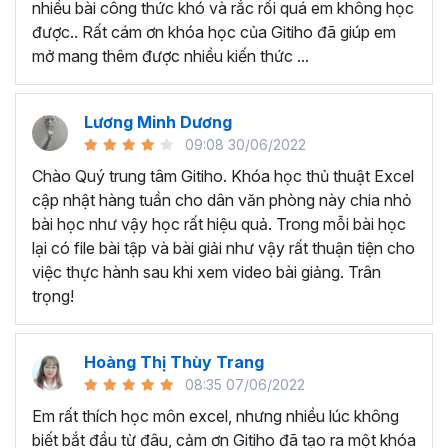
nhiều bài công thức khó và rắc rối quá em không học
Nếu có bất cứ thắc mắc nào liên quan đến tới
khóa học
được.. Rất cám ơn khóa học của Gitiho đã giúp em
EXG02 - Thủ thuật Excel cập nhật hàng tuần
bạn hãy
mở mang thêm được nhiều kiến thức ...
để kết nối cho Gitiho qua hotline 0774 116 285 để được
tư vấn chi tiết nhé.
Nội dung bài giảng trong khóa
Lương Minh Dương
09:08 30/06/2022
học thủ thuật trên Excel của
Chào Quý trung tâm Gitiho. Khóa học thủ thuật Excel
Gitiho?
cập nhật hàng tuần cho dân văn phòng này chia nhỏ
bài học như vậy học rất hiệu quả. Trong mỗi bài học
Khóa học Thủ thuật Excel cập nhật các mẹo Excel văn
lại có file bài tập và bài giải như vậy rất thuận tiện cho
phòng hàng tuần, bạn có thể được update những nội
việc thực hành sau khi xem video bài giảng. Trân
dung mới nhất về tin học văn phòng như sau:
trọng!
Định dạng nhanh bằng công cụ
Format Painter
và
Cell Styles
, sắp xếp bảng tính, thay đổi thiết lập tính
Hoàng Thị Thùy Trang
toán, các thủ thuật excel tính tổng, đặt tên nhanh
08:35 07/06/2022
cho bảng tính, hiển thị công thức trong ô, tạo ghi
chú và cố định dòng - cột.
Em rất thích học môn excel, nhưng nhiều lúc không
Kỹ thuật định dạng và xử lý dữ liệu bao gồm tự động
biết bắt đầu từ đâu, cảm ơn Gitiho đã tạo ra một khóa