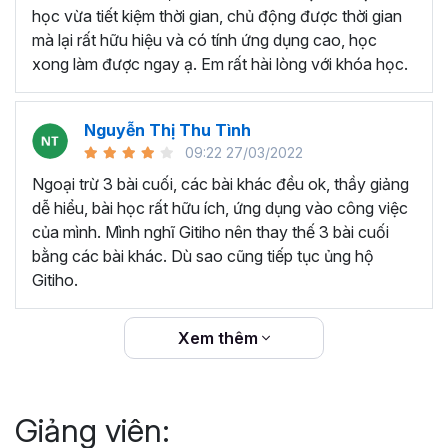
thêm ký hiệu tiền tệ, viết biểu thức hóa học - toán
học vừa tiết kiệm thời gian, chủ động được thời gian
học và loại bỏ dữ liệu trùng lặp.
mà lại rất hữu hiệu và có tính ứng dụng cao, học
Tổng hợp thủ thuật với hàm, công thức bao gồm
xong làm được ngay ạ. Em rất hài lòng với khóa học.
cách tắt/mở gợi ý khi viết hàm, đặt tên và sử dụng
tên trong công thức và các hàm tính toán theo thời
Nguyễn Thị Thu Tình
gian.
09:22 27/03/2022
Tổng hợp hàm, công thức tính toán theo thời gian
như hàm tính toán theo tháng, tuổi, ngày hết hạn
Ngoại trừ 3 bài cuối, các bài khác đều ok, thầy giảng
hợp đồng,...
dễ hiểu, bài học rất hữu ích, ứng dụng vào công việc
Hướng dẫn dùng các hàm và công thức nâng cao
của mình. Mình nghĩ Gitiho nên thay thế 3 bài cuối
như
SUM, SUMIFS, VLOOKUP, INDEX
, và các thủ
bằng các bài khác. Dù sao cũng tiếp tục ủng hộ
thuật hay trong Excel khác với hàm và công thức.
Gitiho.
Những thiết lập chế độ làm việc trên Excel như thiết
lập theme, background, in ấn, và các thanh, tiêu đề,
Xem thêm
đường kẻ lưới trong Excel.
Hình khối, Biểu đồ trong Excel: Vẽ biểu đồ trong ô,
tạo biểu đồ động, cố định các đối tượng hình khối,
Giảng viên:
và gán nội dung văn bản vào hình khối.
Một số thủ thuật hữu ích khác trong Excel như: khóa