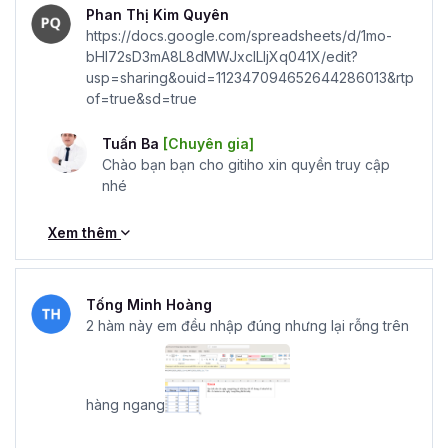
Phan Thị Kim Quyên
https://docs.google.com/spreadsheets/d/1mo-
bHI72sD3mA8L8dMWJxclLIjXq041X/edit?
usp=sharing&ouid=112347094652644286013&rtp
of=true&sd=true
Tuấn Ba
[Chuyên gia]
Chào bạn bạn cho gitiho xin quyền truy cập
nhé
Xem thêm
Tống Minh Hoàng
2 hàm này em đều nhập đúng nhưng lại rỗng trên
hàng ngang