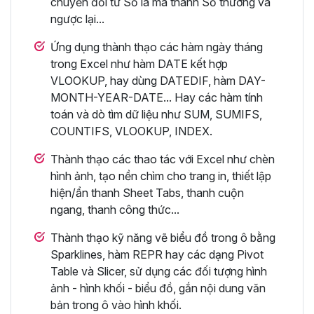
chuyển đổi từ Số la mã thành Số thường và
ngược lại...
Ứng dụng thành thạo các hàm ngày tháng
trong Excel như hàm DATE kết hợp
VLOOKUP, hay dùng DATEDIF, hàm DAY-
MONTH-YEAR-DATE... Hay các hàm tính
toán và dò tìm dữ liệu như SUM, SUMIFS,
COUNTIFS, VLOOKUP, INDEX.
Thành thạo các thao tác với Excel như chèn
hình ảnh, tạo nền chìm cho trang in, thiết lập
hiện/ẩn thanh Sheet Tabs, thanh cuộn
ngang, thanh công thức...
Thành thạo kỹ năng vẽ biểu đồ trong ô bằng
Sparklines, hàm REPR hay các dạng Pivot
Table và Slicer, sử dụng các đối tượng hình
ảnh - hình khối - biểu đồ, gắn nội dung văn
bản trong ô vào hình khối.