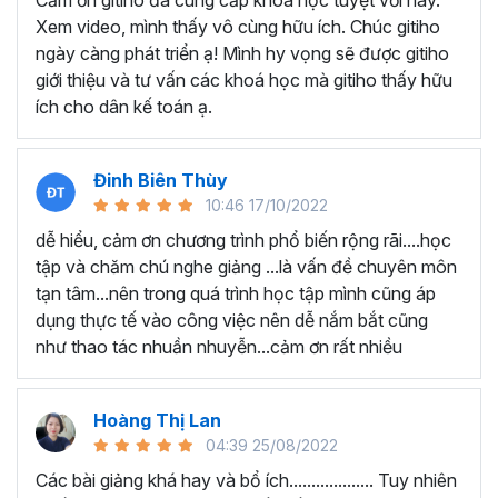
Cảm ơn gitiho đã cung cấp khóa học tuyệt vời này.
thành thạo kỹ năng sử dụng Excel nhanh chóng.
Xem video, mình thấy vô cùng hữu ích. Chúc gitiho
Học nhanh nhưng nhớ lâu bởi luôn có các bài tập
ngày càng phát triển ạ! Mình hy vọng sẽ được gitiho
thực hành kèm với lý thuyết.
giới thiệu và tư vấn các khoá học mà gitiho thấy hữu
Các video bài giảng được xây dựng dựa trên các
ích cho dân kế toán ạ.
chủ đề cụ thể, đồng thời chú trọng tối đa đến tính
ứng dụng cao. Đặc biệt, bộ video
các thủ thuật
trong Excel 2013, 2016, 2019
và nhiều phiên bản
Đinh Biên Thùy
khác, phù hợp với tất cả mọi đối tượng muốn tỏa
10:46 17/10/2022
sáng nơi công sở với thủ thuật Excel nâng cao thông
dễ hiểu, cảm ơn chương trình phổ biến rộng rãi....học
minh và tạo kết quả bất ngờ trong công việc.
tập và chăm chú nghe giảng ...là vấn đề chuyên môn
Bạn sẽ tự tin xử lý được mọi việc trên các công cụ
tạn tâm...nên trong quá trình học tập mình cũng áp
Excel một cách chuyên nghiệp giúp đẩy nhân được
dụng thực tế vào công việc nên dễ nắm bắt cũng
tiến độ công việc, nâng cao hiệu suất làm việc lên
như thao tác nhuần nhuyễn...cảm ơn rất nhiều
tới 5 lần.
Đặc biệt khi
đăng ký khóa học EXG02
học viên sẽ có cơ
hội nhận ưu đãi sở hữu trọn đời chỉ với
199.000đ
. Thao
Hoàng Thị Lan
tác đăng ký khá đơn giản, bạn chỉ cần nhấn vào ĐĂNG
04:39 25/08/2022
KÝ HỌC NGAY khóa học EXG08 trên gitiho.com là xong.
Các bài giảng khá hay và bổ ích................... Tuy nhiên