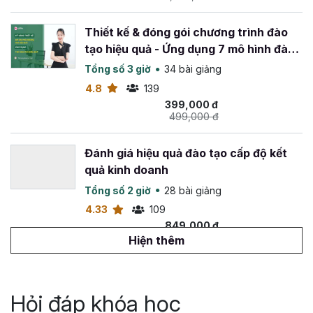
Thiết kế & đóng gói chương trình đào
tạo hiệu quả - Ứng dụng 7 mô hình đào
tạo phổ biến
Tổng số 3 giờ
34 bài giảng
4.8
139
399,000 đ
499,000 đ
Đánh giá hiệu quả đào tạo cấp độ kết
quả kinh doanh
Tổng số 2 giờ
28 bài giảng
4.33
109
849,000 đ
1,299,000 đ
Hiện thêm
Coaching doanh nghiệp: Giải pháp phát
triển năng lực và gắn kết đội ngũ
Hỏi đáp khóa học
Tổng số 1 giờ
17 bài giảng