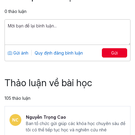
5
105
0 thảo luận
99,000 đ
299,900 đ
Xây dựng hệ thống Đào tạo và Phát
triển trong Doanh nghiệp
Tổng số 3 giờ
14 bài giảng
Gửi ảnh
Quy định đăng bình luận
Gửi
4.6
67
699,000 đ
849,000 đ
Thảo luận về bài học
105 thảo luận
Nguyễn Trọng Cao
Ban tổ chức gửi giúp các khóa học chuyên sâu để
tôi có thể tiếp tục học và nghiên cứu nhé