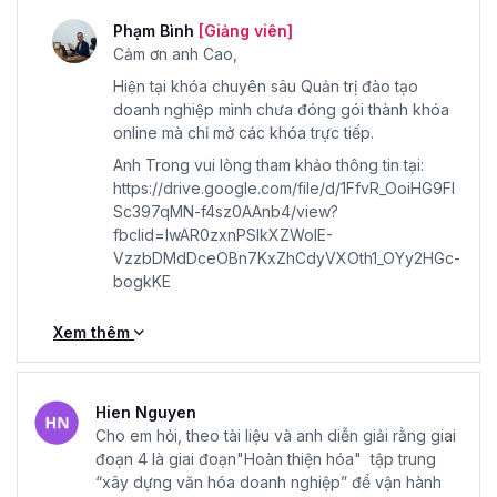
Phạm Bình
[Giảng viên]
Cảm ơn anh Cao,
Hiện tại khóa chuyên sâu Quản trị đào tạo
doanh nghiệp mình chưa đóng gói thành khóa
online mà chỉ mở các khóa trực tiếp.
Anh Trong vui lòng tham khảo thông tin tại:
https://drive.google.com/file/d/1FfvR_OoiHG9Fl
Sc397qMN-f4sz0AAnb4/view?
fbclid=IwAR0zxnPSlkXZWolE-
VzzbDMdDceOBn7KxZhCdyVXOth1_OYy2HGc-
bogkKE
Xem thêm
Hien Nguyen
Cho em hỏi, theo tài liệu và anh diễn giải rằng giai
đoạn 4 là giai đoạn"Hoàn thiện hóa" tập trung
“xây dựng văn hóa doanh nghiệp” để vận hành