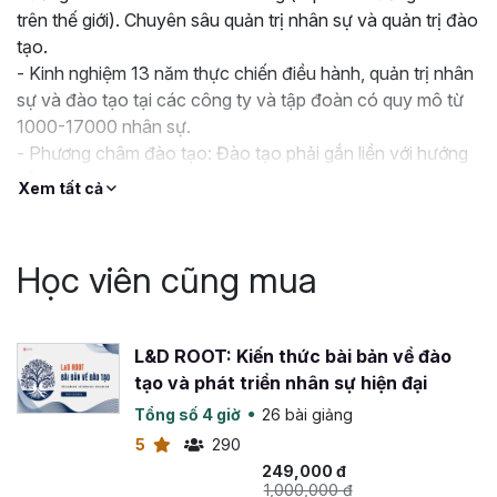
trên thế giới). Chuyên sâu quản trị nhân sự và quản trị đào
tạo.
- Kinh nghiệm 13 năm thực chiến điều hành, quản trị nhân
sự và đào tạo tại các công ty và tập đoàn có quy mô từ
1000-17000 nhân sự.
- Phương châm đào tạo: Đào tạo phải gắn liền với hướng
dẫn và thực hành, học xong người học phải làm được
Xem tất cả
luôn chứ không chỉ lý thuyết suông.
Học viên cũng mua
L&D ROOT: Kiến thức bài bản về đào
tạo và phát triển nhân sự hiện đại
Tổng số 4 giờ
26 bài giảng
5
290
249,000 đ
1,000,000 đ