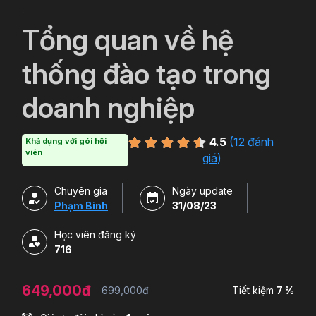
`
Tổng quan về hệ
thống đào tạo trong
doanh nghiệp
4.5
(
12 đánh
Khả dụng với gói hội
viên
giá
)
Chuyên gia
Ngày update
Phạm Bình
31/08/23
Học viên đăng ký
716
649,000đ
699,000đ
Tiết kiệm
7 %