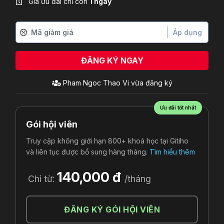
Giá ưu đãi chỉ còn
1 ngày
Áp dụng
ĐĂNG KÝ NGAY
Pham Ngoc Thao Vi
vừa đăng ký
Ưu đãi tốt nhất
Gói hội viên
Truy cập không giới hạn 800+ khoá học tại Gitiho
và liên tục được bổ sung hàng tháng.
Tìm hiểu thêm
140,000 đ
Chỉ từ:
/tháng
ĐĂNG KÝ GÓI HỘI VIÊN