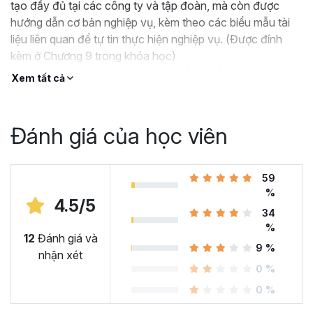
tạo đầy đủ tại các công ty và tập đoàn, mà còn được
hướng dẫn cơ bản nghiệp vụ, kèm theo các biểu mẫu tài
liệu liên quan để tự tin thực hiện nghiệp vụ. (Được đính
kèm ở Chương 9 trong khóa học)
Thêm vào đó, dựa trên bức tranh tổng thể về hệ thống
Xem tất cả
đào tạo, học viên có thể định hướng phát triển sự nghiệp
của mình một cách hiệu quả nhất trong mảng đào tạo.
Đánh giá của học viên
59
%
4.5/5
34
%
12
Đánh giá và
9 %
nhận xét
0 %
0 %