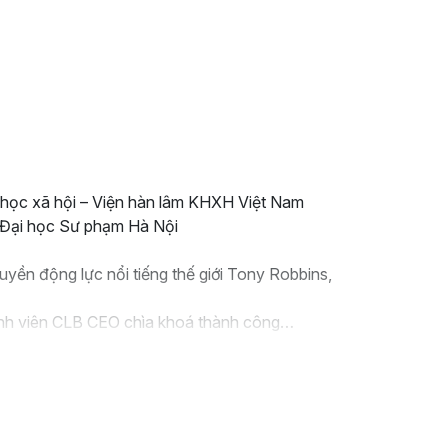
oa học xã hội – Viện hàn lâm KHXH Việt Nam
p Đại học Sư phạm Hà Nội
truyền động lực nổi tiếng thế giới Tony Robbins,
ành viên CLB CEO chìa khoá thành công…
àn Phú Sơn; sáng lập công ty cổ phần học viện HTC;
a Bình Group, Big City; Công ty cổ phần quốc tế