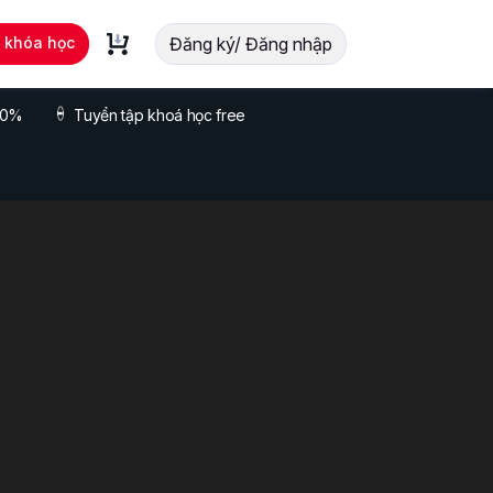
t khóa học
Đăng ký/ Đăng nhập
 70%
Tuyển tập khoá học free