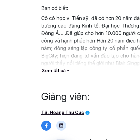
Bạn có biết:
Cô có học vị Tiến sỹ, đã có hơn 20 năm đào
trường cao đẳng Kinh tế, Đại học Thương
Đông Á…,.Đã giúp cho hơn 10.000 người c
công và hạnh phúc hơn Hơn 20 năm điều hà
năm; đồng sáng lập công ty cổ phần quố
BigCity; hiện đang tư vấn đào tạo cho hàn
người thầy nổi tiếng thế giới như Blair S
là tác giả sách của nhiều đầu sách như sá
Xem tất cả
Trong hơn 1 năm vừa qua, cô đã giúp cho h
trước đám đông, đào tạo phát triển đội n
hứng cho xã hội.
Giảng viên:
Khóa học này sẽ giúp bạn biết cách set up
lượt người xem và theo dõi; sở hữu bí quyế
TS. Hoàng Thu Cúc
nghiệm từ những Casestudy thực tế; xây d
gia; có những tuyệt chiêu để chốt đơn trên
hàng; có quy trình đóng gói để chuyển giao