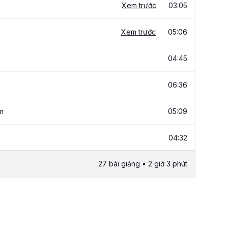
Xem trước
03:05
Xem trước
05:06
04:45
06:36
am
05:09
04:32
27 bài giảng • 2 giờ 3 phút