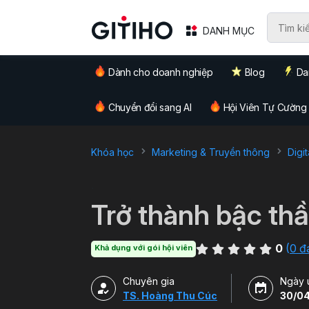
DANH MỤC
Dành cho doanh nghiệp
Blog
Da
Chuyển đổi sang AI
Hội Viên Tự Cường
Khóa học
Marketing & Truyền thông
Digi
`
Trở thành bậc thầ
0
(
0 đ
Khả dụng với gói hội viên
Chuyên gia
Ngày 
TS. Hoàng Thu Cúc
30/0