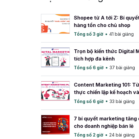
- Gần 20 năm giảng dạy Triết học cho các 
Đại học y tế công cộng, Đại học Đông Á..
Shopee từ A tới Z: Bí quyết
- Đạt nhiều danh hiệu như giảng viên giỏi, 
hàng tồn cho chủ shop
- Hơn 5 năm đào tạo đào tạo, huấn luyện ch
Tổng số 3 giờ
41 bài giảng
nghiệp và cộng đồng về các chủ đề: giao tiế
kinh doanh thực chiến, bán hàng, livestream, t
duy; Livestream
Trọn bộ kiến thức Digital 
- Chuyên gia làm MC điều phối các chương t
tích hợp đa kênh
- Là tác giả nhiều sách như: Quyền năng thu
Tổng số 6 giờ
37 bài giảng
tiếp bất kỳ ai; Nghệ thuật livestream bán hà
Content Marketing 101: Từ
thực chiến lập kế hoạch và
chiến dịch Content Marke
Tổng số 6 giờ
33 bài giảng
7 bí quyết marketing tăng
cho doanh nghiệp bán lẻ
Tổng số 2 giờ
24 bài giảng