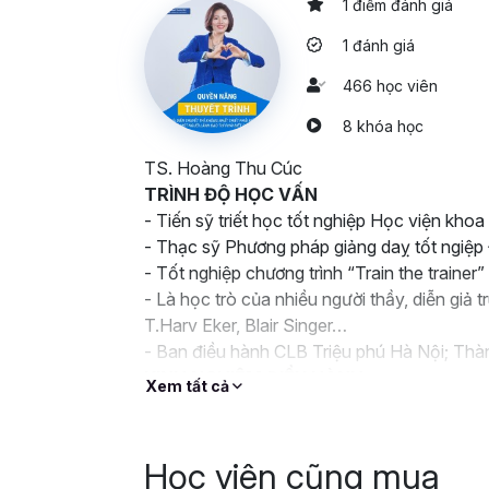
1 điểm đánh giá
1 đánh giá
466 học viên
8 khóa học
TS. Hoàng Thu Cúc
TRÌNH ĐỘ HỌC VẤN
- Tiến sỹ triết học tốt nghiệp Học viện kh
- Thạc sỹ Phương pháp giảng daỵ tốt ngiệ
- Tốt nghiệp chương trình “Train the trainer”
- Là học trò của nhiều người thầy, diễn giả 
T.Harv Eker, Blair Singer…
- Ban điều hành CLB Triệu phú Hà Nội; Th
KINH NGHIỆM ĐIỀU HÀNH
Xem tất cả
- Thành viên HĐQT Công ty cổ phần tập đo
Cố vấn đào tạo cho Tập đoàn Life Core; Hò
HSB…
Học viên cũng mua
KINH NGHIỆM ĐÀO TẠO