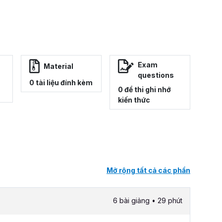
Exam
Material
questions
0 tài liệu đính kèm
0 đề thi ghi nhớ
kiến thức
Mở rộng tất cả các phần
6 bài giảng • 29 phút