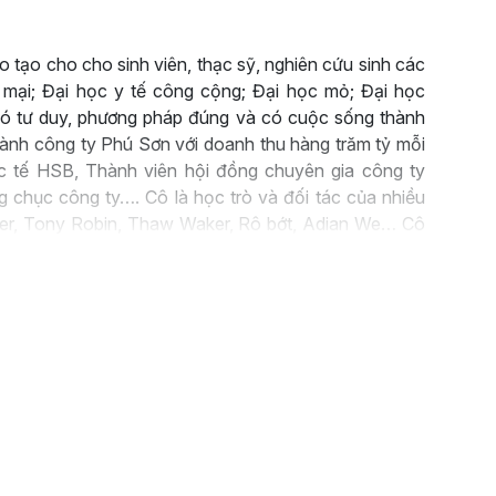
 tạo cho cho sinh viên, thạc sỹ, nghiên cứu sinh các
 mại; Đại học y tế công cộng; Đại học mỏ; Đại học
ó tư duy, phương pháp đúng và có cuộc sống thành
nh công ty Phú Sơn với doanh thu hàng trăm tỷ mỗi
c tế HSB, Thành viên hội đồng chuyên gia công ty
g chục công ty…. Cô là học trò và đối tác của nhiều
ingger, Tony Robin, Thaw Waker, Rô bớt, Adian We… Cô
ch Quyền năng thuyết trình; Bản lĩnh nữ doanh nhân…
àng trăm lãnh đạo trở thành người tự tin nói chuyện
hóm mạnh mẽ và trở thành người đào tạo truyền càm
 một phòng live chuyên nghiệp; có được bí kíp tăng
t giúp bạn tự tin livestream; trở thành người có kinh
ựng kịch bản livestream theo phong cách của chuyên
 livestream; sở hữu được hệ sinh thái Livestream bán
 và đào tạo.