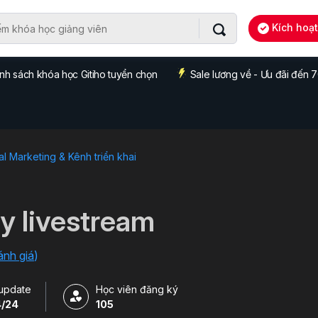
Kích hoạ
nh sách khóa học Gitiho tuyển chọn
Sale lương về - Ưu đãi đến
tal Marketing & Kênh triển khai
y livestream
ánh giá
)
update
Học viên đăng ký
4/24
105