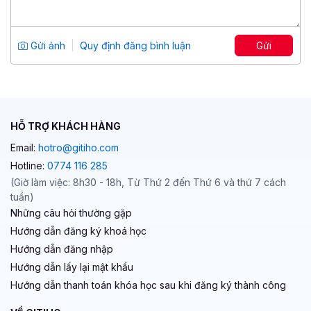
lực quản trị nền tảng
Tổng số 3 giờ
18 bài giảng
Gửi ảnh
Quy định đăng bình luận
Gửi
4.83
23
399,000 đ
699,000 đ
HỖ TRỢ KHÁCH HÀNG
Email:
hotro@gitiho.com
Hotline:
0774 116 285
(Giờ làm việc: 8h30 - 18h, Từ Thứ 2 đến Thứ 6 và thứ 7 cách
tuần)
Những câu hỏi thường gặp
Hướng dẫn đăng ký khoá học
Hướng dẫn đăng nhập
Hướng dẫn lấy lại mật khẩu
Hướng dẫn thanh toán khóa học sau khi đăng ký thành công