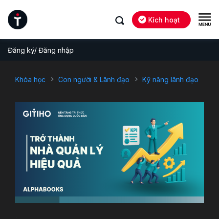
Kích hoạt
Đăng ký/ Đăng nhập
Khóa học
Con người & Lãnh đạo
Kỹ năng lãnh đạo