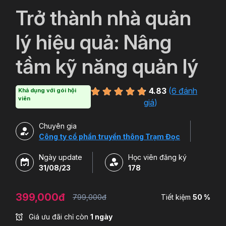
`
Trở thành nhà quản
lý hiệu quả: Nâng
tầm kỹ năng quản lý
4.83
(
6 đánh
Khả dụng với gói hội
viên
giá
)
Chuyên gia
Công ty cổ phần truyền thông Trạm Đọc
Ngày update
Học viên đăng ký
31/08/23
178
399,000đ
799,000đ
Tiết kiệm
50 %
Giá ưu đãi chỉ còn
1 ngày