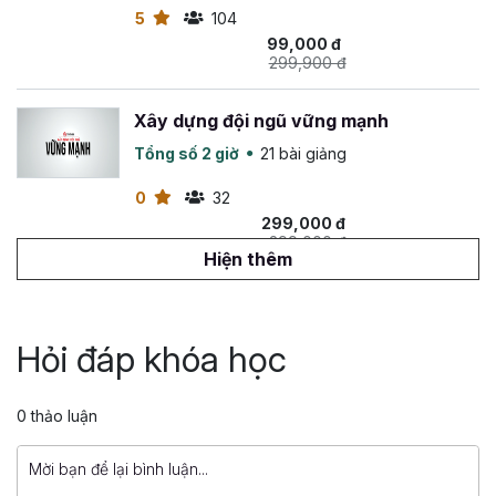
5
104
99,000 đ
299,900 đ
Xây dựng đội ngũ vững mạnh
Tổng số 2 giờ
21 bài giảng
0
32
299,000 đ
299,000 đ
Hiện thêm
Quản trị nhân sự 3.0: Tạo động lực để
thúc đẩy hành vi nhân sự
Hỏi đáp khóa học
Tổng số 2 giờ
14 bài giảng
4.2
29
399,000 đ
0 thảo luận
799,000 đ
Management Thinking: Phát triển năng