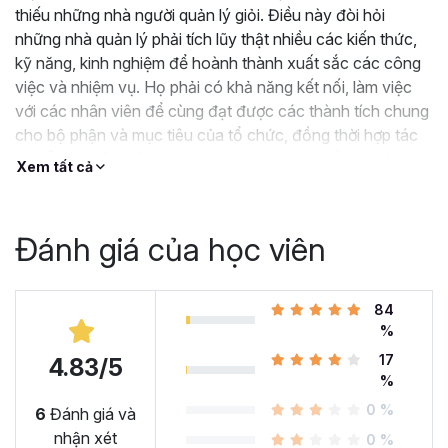
thiếu những nhà người quản lý giỏi. Điều này đòi hỏi
những nhà quản lý phải tích lũy thật nhiều các kiến thức,
kỹ năng, kinh nghiệm để hoành thành xuất sắc các công
việc và nhiệm vụ. Họ phải có khả năng kết nối, làm việc
với các nhân viên để cùng đạt được các thành tích chung
cho bộ phận và mục tiêu của tổ chức, đồng thời hợp tác
và hỗ trợ nhân viên làm việc thật sự năng suất và hiệu
Xem tất cả
quả.
Khóa học sẽ mang tới những kiến thức mà một Nhà quản
lý cần có, như phương pháp quản lý, xác định mục tiêu,
Đánh giá của học viên
chiến lược nhân sự, tài chính ... Sự hướng dẫn, đồng hành
của chuyên gia hàng đầu chắc chắn sẽ giúp bạn trở thành
một nhà quản lý xuất sắc.
84
%
17
4.83/5
%
0 %
6
Đánh giá và
nhận xét
0 %