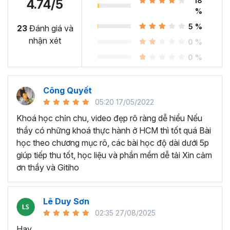
18
4.74/5
%
5 %
23
Đánh giá và
nhận xét
BẠN SẼ HỌC ĐƯỢC NHỮNG KỸ NĂNG GÌ SAU KHÓA
0 %
HỌC QUAY PHIM VÀ DỰNG VIDEO?
0 %
Hiểu lý do vì sao video chính là dạng Content hấp
dẫn nhất hiện nay.
Công Quyết
Nắm được các bước sản xuất và chỉnh sửa video từ
05:20 17/05/2022
A-Z.
Khoá học chỉn chu, video đẹp rõ ràng dễ hiểu Nếu
Làm chủ các kỹ năng quay phim cơ bản: cách điều
thầy có những khoá thực hành ở HCM thì tốt quá Bài
chỉnh ánh sáng, bố cục, động tác quay,...
học theo chương mục rõ, các bài học độ dài dưới 5p
Làm chủ các kỹ năng biên tập cơ bản: cách dựng,
giúp tiếp thu tốt, học liệu và phần mềm dễ tải Xin cảm
cắt, tạo hiệu ứng, chỉnh màu cho video,... bằng
ơn thầy và Gitiho
Capcut
và Premier.
Biết tận dụng các thiết bị có sẵn để nâng cao chất
lượng của video.
Lê Duy Sơn
Nắm được cách sản xuất video trực tiếp trên
02:35 27/08/2025
smartphone bằng các ứng dụng phổ biến.
Hay