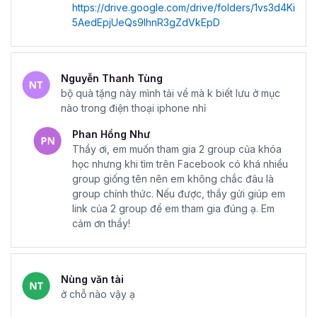
https://drive.google.com/drive/folders/1vs3d4Ki
5AedEpjUeQs9IhnR3gZdVkEpD
Nguyễn Thanh Tùng
bộ quà tặng này mình tải về mà k biết lưu ở mục
nào trong điện thoại iphone nhỉ
Phan Hồng Như
Thầy ơi, em muốn tham gia 2 group của khóa
học nhưng khi tìm trên Facebook có khá nhiều
group giống tên nên em không chắc đâu là
group chính thức. Nếu được, thầy gửi giúp em
link của 2 group để em tham gia đúng ạ. Em
cảm ơn thầy!
Nùng văn tài
ở chỗ nào vậy ạ