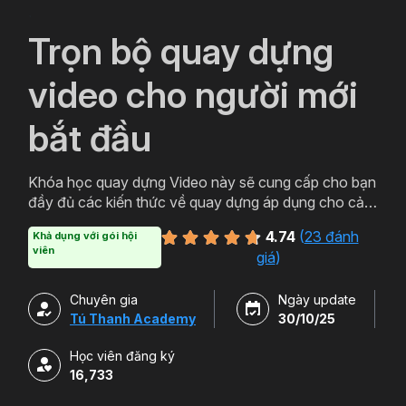
`
Trọn bộ quay dựng
video cho người mới
bắt đầu
Khóa học quay dựng Video này sẽ cung cấp cho bạn
đầy đủ các kiến thức về quay dựng áp dụng cho cả
Máy ảnh và Điện thoại. Sau khi quay dựng bạn có thể
4.74
(
23 đánh
Khả dụng với gói hội
xử lý hậu kỳ chuyên nghiệp với Capcut và Adobe
viên
giá
)
Premiere Pro.
Chuyên gia
Ngày update
Tú Thanh Academy
30/10/25
Học viên đăng ký
16,733