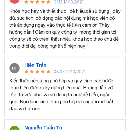
Studio
01:12 14/10/2021
Khóa học hay và thiết thực , dễ hiểu,dễ sử dụng , đầy
đủ, súc tích, cô đọng các nội dung mà học viên có
thể áp dụng ngay vào thực tế ! Xin cảm ơn Thầy
hướng dẫn ! Cảm ơn quý công ty !mong thời gian tới
công ty sẽ có thêm thật nhiều khóa học theo chủ đề
trong thời đại công nghệ số hiện nay !
Hiền Trần
08:37 12/10/2021
Kiến thức nền tảng phù hợp và quy trình các bước
thực hiện được xây dựng hiệu quả. Hướng dẫn với
tốc độ vừa phải và sử dụng từ ngữ dễ hiểu, ngắn
gọn. Nội dung kiến thức phù hợp với người mới bắt
Quay giới thiệu sản phẩm Twister
đầu và hữu ích
Nguyễn Tuấn Tú