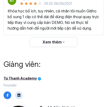
05:25 08/09/2021
Khóa học bổ ích, tuy nhiên, cá nhân tôi muốn Gitiho
bổ sung 1 clip có thể dài để dùng điện thoại quay trực
tiếp thay vì cung cấp bản DEMO. Nó sẽ thực tế
hướng dẫn hơn để người mới tiếp cận dễ sử dụng.
Xem thêm
Giảng viên:
KHÓA HỌC NÀY PHÙ HỢP VỚI
CONTENT CREATOR:
Là nhà sáng tạo nội dung,
ắt hẳn bạn sẽ muốn nâng cao thương hiệu cá nhân
Tú Thanh Academy
trong mắt khán giả qua những video chỉn chu, sinh
Founder
động và bổ ích.
CHỦ SHOP ONLINE:
Bạn đang kinh doanh online
và mong muốn tạo ra những video quảng cáo hấp
dẫn cho sản phẩm của mình, tăng tỉ lệ chốt đơn.