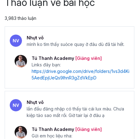
Thảo luận về bài học
3,983 thảo luận
Nhựt võ
mình ko tìm thấy suỏce quay ở đâu dù đã tải hết.
Tú Thanh Academy
[Giảng viên]
Links đây bạn:
https://drive.google.com/drive/folders/1vs3d4Ki
5AedEpjUeQs9IhnR3gZdVkEpD
Nhựt võ
lần đầu đăng nhập có thấy tải cái lux màu. Chưa
kiệp tảo sao mất rồi. Giờ tair lại ở đâu ạ
Tú Thanh Academy
[Giảng viên]
Gửi em học liệu nha: