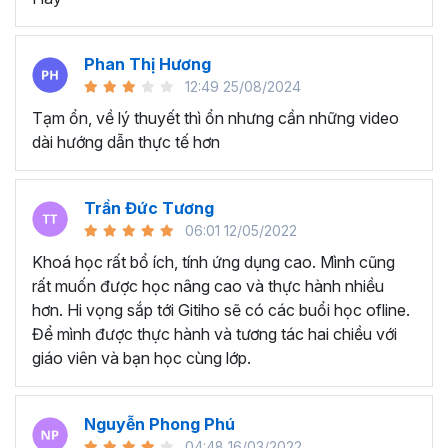
Biết cách quay dựng video quảng cáo sản phẩm
cho mục đích thương mại.
Thành thục tạo nên những video mang đậm dấu ấn
Phan Thị Hương
cá nhân của riêng bạn.
12:49 25/08/2024
NHỮNG GÌ HỌC VIÊN LÀM ĐƯỢC SAU KHÓA HỌC
Tạm ổn, về lý thuyết thì ổn nhưng cần những video
QUAY DỰNG VIDEO CỦA GITIHO
dài hướng dẫn thực tế hơn
Học viên dựng video giới thiệu về đồ uống
Trần Đức Tương
06:01 12/05/2022
Khoá học rất bổ ích, tính ứng dụng cao. Mình cũng
rất muốn được học nâng cao và thực hành nhiều
hơn. Hi vọng sắp tới Gitiho sẽ có các buổi học ofline.
Để mình được thực hành và tương tác hai chiều với
giáo viên và bạn học cùng lớp.
Nguyễn Phong Phú
04:48 16/03/2022