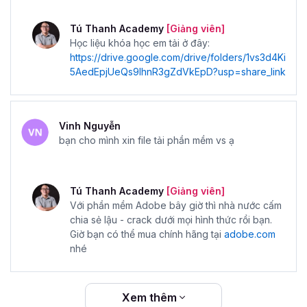
Tú Thanh Academy
[Giảng viên]
Học liệu khóa học em tải ở đây:
https://drive.google.com/drive/folders/1vs3d4Ki
5AedEpjUeQs9IhnR3gZdVkEpD?usp=share_link
Vinh Nguyễn
bạn cho mình xin file tải phần mềm vs ạ
Tú Thanh Academy
[Giảng viên]
Với phần mềm Adobe bây giờ thì nhà nước cấm
chia sẻ lậu - crack dưới mọi hình thức rồi bạn.
Giờ bạn có thể mua chính hãng tại
adobe.com
nhé
Xem thêm