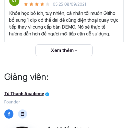
05:25 08/09/2021
Khóa học bổ ích, tuy nhiên, cá nhân tôi muốn Gitiho
bổ sung 1 clip có thể dài để dùng điện thoại quay trực
tiếp thay vì cung cấp bản DEMO. Nó sẽ thực tế
hướng dẫn hơn để người mới tiếp cận dễ sử dụng.
Xem thêm
Giảng viên:
KHÓA HỌC NÀY PHÙ HỢP VỚI
CONTENT CREATOR:
Là nhà sáng tạo nội dung,
ắt hẳn bạn sẽ muốn nâng cao thương hiệu cá nhân
Tú Thanh Academy
trong mắt khán giả qua những video chỉn chu, sinh
Founder
động và bổ ích.
CHỦ SHOP ONLINE:
Bạn đang kinh doanh online
và mong muốn tạo ra những video quảng cáo hấp
dẫn cho sản phẩm của mình, tăng tỉ lệ chốt đơn.