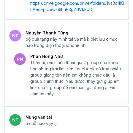
https://drive.google.com/drive/folders/1vs3d4Ki
5AedEpjUeQs9IhnR3gZdVkEpD
Nguyễn Thanh Tùng
bộ quà tặng này mình tải về mà k biết lưu ở mục
nào trong điện thoại iphone nhỉ
Phan Hồng Như
Thầy ơi, em muốn tham gia 2 group của khóa
học nhưng khi tìm trên Facebook có khá nhiều
group giống tên nên em không chắc đâu là
group chính thức. Nếu được, thầy gửi giúp em
link của 2 group để em tham gia đúng ạ. Em
cảm ơn thầy!
Nùng văn tài
ở chỗ nào vậy ạ