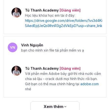
Tú Thanh Academy
[Giảng viên]
Học liệu khóa học em tải ở đây:
https://drive.google.com/drive/folders/1vs3d4Ki
5AedEpjUeQs9IhnR3gZdVkEpD?usp=share_link
Vinh Nguyễn
bạn cho mình xin file tải phần mềm vs ạ
Tú Thanh Academy
[Giảng viên]
Với phần mềm Adobe bây giờ thì nhà nước cấm
chia sẻ lậu - crack dưới mọi hình thức rồi bạn.
Giờ bạn có thể mua chính hãng tại
adobe.com
nhé
Xem thêm