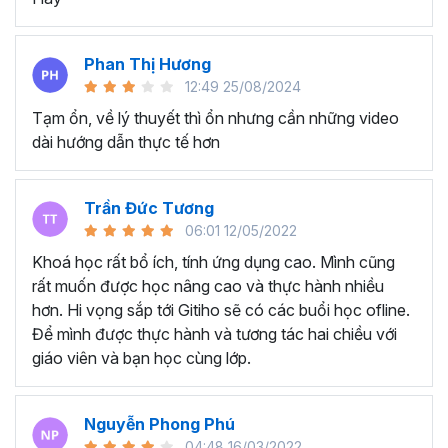
Biết cách quay dựng video quảng cáo sản phẩm
cho mục đích thương mại.
Thành thục tạo nên những video mang đậm dấu ấn
Phan Thị Hương
cá nhân của riêng bạn.
12:49 25/08/2024
NHỮNG GÌ HỌC VIÊN LÀM ĐƯỢC SAU KHÓA HỌC
Tạm ổn, về lý thuyết thì ổn nhưng cần những video
QUAY DỰNG VIDEO CỦA GITIHO
dài hướng dẫn thực tế hơn
Học viên dựng video giới thiệu về đồ uống
Trần Đức Tương
06:01 12/05/2022
Khoá học rất bổ ích, tính ứng dụng cao. Mình cũng
rất muốn được học nâng cao và thực hành nhiều
hơn. Hi vọng sắp tới Gitiho sẽ có các buổi học ofline.
Để mình được thực hành và tương tác hai chiều với
giáo viên và bạn học cùng lớp.
Nguyễn Phong Phú
04:48 16/03/2022