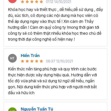
Studio
01:12 14/10/2021
Khóa học hay và thiết thực , dễ hiểu,dễ sử dụng , đầy
đủ, súc tích, cô đọng các nội dung mà học viên có
thể áp dụng ngay vào thực tế ! Xin cảm ơn Thầy
hướng dẫn ! Cảm ơn quý công ty !mong thời gian tới
công ty sẽ có thêm thật nhiều khóa học theo chủ đề
trong thời đại công nghệ số hiện nay !
Hiền Trần
08:37 12/10/2021
Kiến thức nền tảng phù hợp và quy trình các bước
thực hiện được xây dựng hiệu quả. Hướng dẫn với
tốc độ vừa phải và sử dụng từ ngữ dễ hiểu, ngắn
gọn. Nội dung kiến thức phù hợp với người mới bắt
Quay giới thiệu sản phẩm Twister
đầu và hữu ích
Nguyễn Tuấn Tú