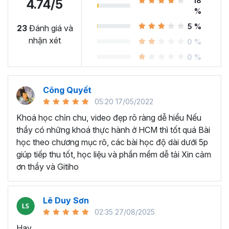
18
4.74/5
%
5 %
23
Đánh giá và
nhận xét
BẠN SẼ HỌC ĐƯỢC NHỮNG KỸ NĂNG GÌ SAU KHÓA
0 %
HỌC QUAY PHIM VÀ DỰNG VIDEO?
0 %
Hiểu lý do vì sao video chính là dạng Content hấp
dẫn nhất hiện nay.
Công Quyết
Nắm được các bước sản xuất và chỉnh sửa video từ
05:20 17/05/2022
A-Z.
Khoá học chỉn chu, video đẹp rõ ràng dễ hiểu Nếu
Làm chủ các kỹ năng quay phim cơ bản: cách điều
thầy có những khoá thực hành ở HCM thì tốt quá Bài
chỉnh ánh sáng, bố cục, động tác quay,...
học theo chương mục rõ, các bài học độ dài dưới 5p
Làm chủ các kỹ năng biên tập cơ bản: cách dựng,
giúp tiếp thu tốt, học liệu và phần mềm dễ tải Xin cảm
cắt, tạo hiệu ứng, chỉnh màu cho video,... bằng
ơn thầy và Gitiho
Capcut
và Premier.
Biết tận dụng các thiết bị có sẵn để nâng cao chất
lượng của video.
Lê Duy Sơn
Nắm được cách sản xuất video trực tiếp trên
02:35 27/08/2025
smartphone bằng các ứng dụng phổ biến.
Hay