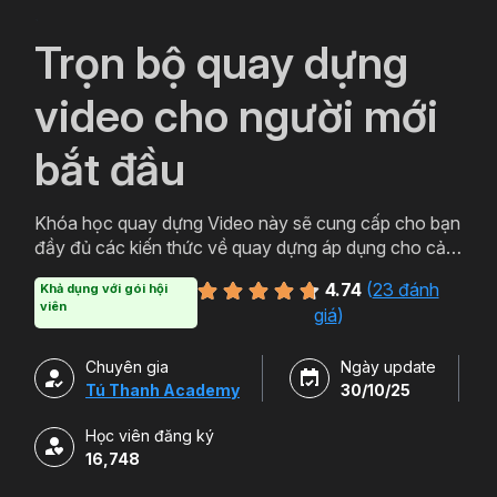
`
Trọn bộ quay dựng
video cho người mới
bắt đầu
Khóa học quay dựng Video này sẽ cung cấp cho bạn
đầy đủ các kiến thức về quay dựng áp dụng cho cả
Máy ảnh và Điện thoại. Sau khi quay dựng bạn có thể
4.74
(
23 đánh
Khả dụng với gói hội
xử lý hậu kỳ chuyên nghiệp với Capcut và Adobe
viên
giá
)
Premiere Pro.
Chuyên gia
Ngày update
Tú Thanh Academy
30/10/25
Học viên đăng ký
16,748