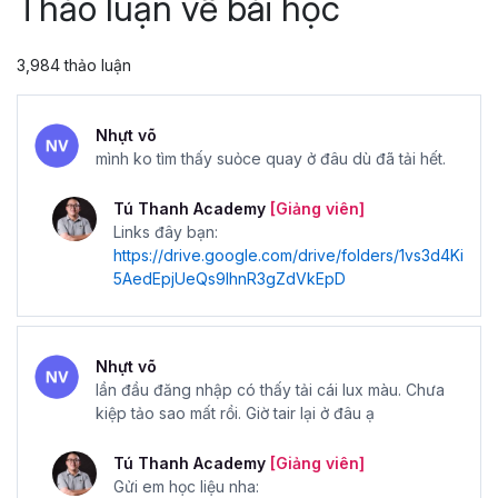
Thảo luận về bài học
3,984 thảo luận
Nhựt võ
mình ko tìm thấy suỏce quay ở đâu dù đã tải hết.
Tú Thanh Academy
[Giảng viên]
Links đây bạn:
https://drive.google.com/drive/folders/1vs3d4Ki
5AedEpjUeQs9IhnR3gZdVkEpD
Nhựt võ
lần đầu đăng nhập có thấy tải cái lux màu. Chưa
kiệp tảo sao mất rồi. Giờ tair lại ở đâu ạ
Tú Thanh Academy
[Giảng viên]
Gửi em học liệu nha: