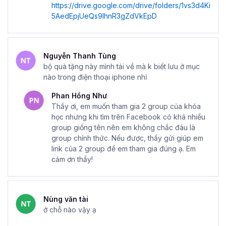
https://drive.google.com/drive/folders/1vs3d4Ki
5AedEpjUeQs9IhnR3gZdVkEpD
Nguyễn Thanh Tùng
bộ quà tặng này mình tải về mà k biết lưu ở mục
nào trong điện thoại iphone nhỉ
Phan Hồng Như
Thầy ơi, em muốn tham gia 2 group của khóa
học nhưng khi tìm trên Facebook có khá nhiều
group giống tên nên em không chắc đâu là
group chính thức. Nếu được, thầy gửi giúp em
link của 2 group để em tham gia đúng ạ. Em
cảm ơn thầy!
Nùng văn tài
ở chỗ nào vậy ạ