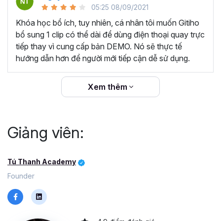
05:25 08/09/2021
Khóa học bổ ích, tuy nhiên, cá nhân tôi muốn Gitiho
bổ sung 1 clip có thể dài để dùng điện thoại quay trực
tiếp thay vì cung cấp bản DEMO. Nó sẽ thực tế
hướng dẫn hơn để người mới tiếp cận dễ sử dụng.
Xem thêm
Giảng viên:
KHÓA HỌC NÀY PHÙ HỢP VỚI
CONTENT CREATOR:
Là nhà sáng tạo nội dung,
ắt hẳn bạn sẽ muốn nâng cao thương hiệu cá nhân
Tú Thanh Academy
trong mắt khán giả qua những video chỉn chu, sinh
Founder
động và bổ ích.
CHỦ SHOP ONLINE:
Bạn đang kinh doanh online
và mong muốn tạo ra những video quảng cáo hấp
dẫn cho sản phẩm của mình, tăng tỉ lệ chốt đơn.