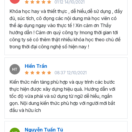
Studio
01:12 14/10/2021
Khóa học hay và thiết thực , dễ hiểu,dễ sử dụng , đầy
đủ, súc tích, cô đọng các nội dung mà học viên có
thể áp dụng ngay vào thực tế ! Xin cảm ơn Thầy
hướng dẫn ! Cảm ơn quý công ty !mong thời gian tới
công ty sẽ có thêm thật nhiều khóa học theo chủ đề
trong thời đại công nghệ số hiện nay !
Hiền Trần
08:37 12/10/2021
Kiến thức nền tảng phù hợp và quy trình các bước
thực hiện được xây dựng hiệu quả. Hướng dẫn với
tốc độ vừa phải và sử dụng từ ngữ dễ hiểu, ngắn
gọn. Nội dung kiến thức phù hợp với người mới bắt
Quay giới thiệu sản phẩm Twister
đầu và hữu ích
Nguyễn Tuấn Tú