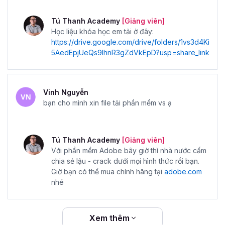
Tú Thanh Academy
[Giảng viên]
Học liệu khóa học em tải ở đây:
https://drive.google.com/drive/folders/1vs3d4Ki
5AedEpjUeQs9IhnR3gZdVkEpD?usp=share_link
Vinh Nguyễn
bạn cho mình xin file tải phần mềm vs ạ
Tú Thanh Academy
[Giảng viên]
Với phần mềm Adobe bây giờ thì nhà nước cấm
chia sẻ lậu - crack dưới mọi hình thức rồi bạn.
Giờ bạn có thể mua chính hãng tại
adobe.com
nhé
Xem thêm