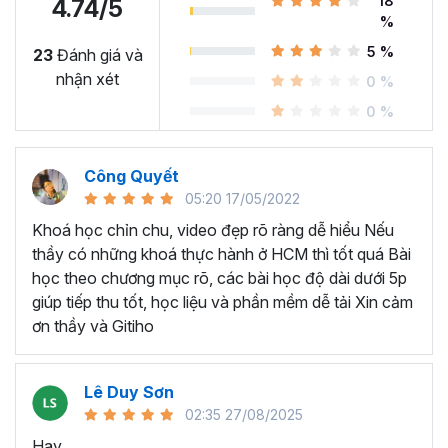
18
4.74/5
%
5 %
23
Đánh giá và
nhận xét
BẠN SẼ HỌC ĐƯỢC NHỮNG KỸ NĂNG GÌ SAU KHÓA
0 %
HỌC QUAY PHIM VÀ DỰNG VIDEO?
0 %
Hiểu lý do vì sao video chính là dạng Content hấp
dẫn nhất hiện nay.
Công Quyết
Nắm được các bước sản xuất và chỉnh sửa video từ
05:20 17/05/2022
A-Z.
Khoá học chỉn chu, video đẹp rõ ràng dễ hiểu Nếu
Làm chủ các kỹ năng quay phim cơ bản: cách điều
thầy có những khoá thực hành ở HCM thì tốt quá Bài
chỉnh ánh sáng, bố cục, động tác quay,...
học theo chương mục rõ, các bài học độ dài dưới 5p
Làm chủ các kỹ năng biên tập cơ bản: cách dựng,
giúp tiếp thu tốt, học liệu và phần mềm dễ tải Xin cảm
cắt, tạo hiệu ứng, chỉnh màu cho video,... bằng
ơn thầy và Gitiho
Capcut
và Premier.
Biết tận dụng các thiết bị có sẵn để nâng cao chất
lượng của video.
Lê Duy Sơn
Nắm được cách sản xuất video trực tiếp trên
02:35 27/08/2025
smartphone bằng các ứng dụng phổ biến.
Hay