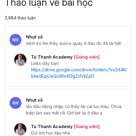
Thảo luận về bài học
3,984 thảo luận
Nhựt võ
mình ko tìm thấy suỏce quay ở đâu dù đã tải hết.
Tú Thanh Academy
[Giảng viên]
Links đây bạn:
https://drive.google.com/drive/folders/1vs3d4Ki
5AedEpjUeQs9IhnR3gZdVkEpD
Nhựt võ
lần đầu đăng nhập có thấy tải cái lux màu. Chưa
kiệp tảo sao mất rồi. Giờ tair lại ở đâu ạ
Tú Thanh Academy
[Giảng viên]
Gửi em học liệu nha: