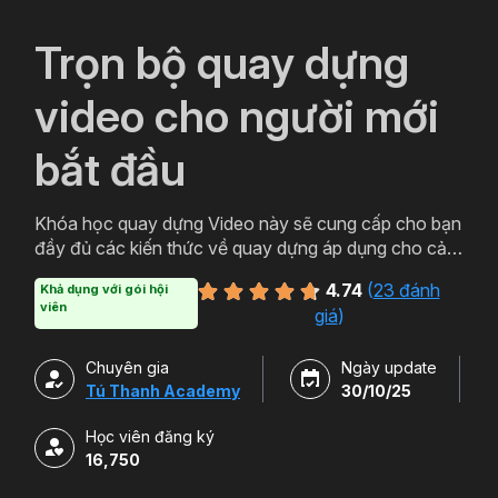
`
Trọn bộ quay dựng
video cho người mới
bắt đầu
Khóa học quay dựng Video này sẽ cung cấp cho bạn
đầy đủ các kiến thức về quay dựng áp dụng cho cả
Máy ảnh và Điện thoại. Sau khi quay dựng bạn có thể
4.74
(
23 đánh
Khả dụng với gói hội
xử lý hậu kỳ chuyên nghiệp với Capcut và Adobe
viên
giá
)
Premiere Pro.
Chuyên gia
Ngày update
Tú Thanh Academy
30/10/25
Học viên đăng ký
16,750