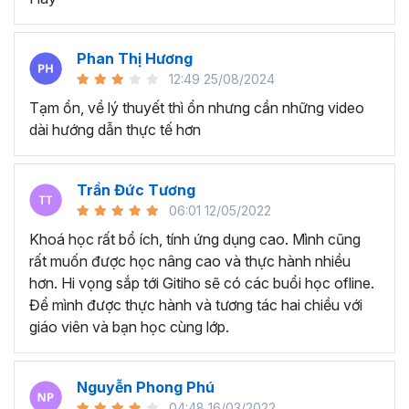
Biết cách quay dựng video quảng cáo sản phẩm
cho mục đích thương mại.
Thành thục tạo nên những video mang đậm dấu ấn
Phan Thị Hương
cá nhân của riêng bạn.
12:49 25/08/2024
NHỮNG GÌ HỌC VIÊN LÀM ĐƯỢC SAU KHÓA HỌC
Tạm ổn, về lý thuyết thì ổn nhưng cần những video
QUAY DỰNG VIDEO CỦA GITIHO
dài hướng dẫn thực tế hơn
Học viên dựng video giới thiệu về đồ uống
Trần Đức Tương
06:01 12/05/2022
Khoá học rất bổ ích, tính ứng dụng cao. Mình cũng
rất muốn được học nâng cao và thực hành nhiều
hơn. Hi vọng sắp tới Gitiho sẽ có các buổi học ofline.
Để mình được thực hành và tương tác hai chiều với
giáo viên và bạn học cùng lớp.
Nguyễn Phong Phú
04:48 16/03/2022