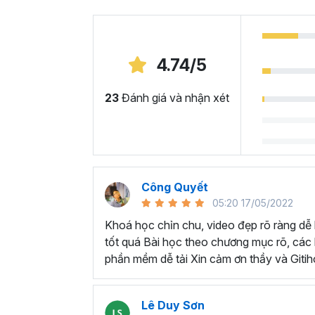
4.74/5
BẠN SẼ HỌC ĐƯỢC NHỮNG KỸ NĂNG GÌ
23
Đánh giá và nhận xét
Hiểu lý do vì sao video chính là dạng 
Nắm được các bước sản xuất và chỉnh
Làm chủ các kỹ năng quay phim cơ bản
quay,...
Làm chủ các kỹ năng biên tập cơ bản: 
Công Quyết
bằng
Capcut
và Premier.
05:20 17/05/2022
Biết tận dụng các thiết bị có sẵn để n
Khoá học chỉn chu, video đẹp rõ ràng dễ
Nắm được cách sản xuất video trực ti
tốt quá Bài học theo chương mục rõ, các bà
Biết cách quay dựng video quảng cáo
phần mềm dễ tải Xin cảm ơn thầy và Gitih
Thành thục tạo nên những video mang
NHỮNG GÌ HỌC VIÊN LÀM ĐƯỢC SAU K
Lê Duy Sơn
Học viên dựng video giới thiệu về đồ uố