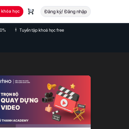
t khóa học
Đăng ký/ Đăng nhập
 70%
Tuyển tập khoá học free