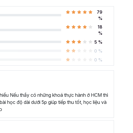
79
%
18
%
 SAU KHÓA HỌC QUAY PHIM VÀ DỰNG VIDEO?
5 %
Content hấp dẫn nhất hiện nay.
0 %
 sửa video từ A-Z.
0 %
: cách điều chỉnh ánh sáng, bố cục, động tác
cách dựng, cắt, tạo hiệu ứng, chỉnh màu cho video,...
âng cao chất lượng của video.
 hiểu Nếu thầy có những khoá thực hành ở HCM thì
ếp trên smartphone bằng các ứng dụng phổ biến.
i học độ dài dưới 5p giúp tiếp thu tốt, học liệu và
 sản phẩm cho mục đích thương mại.
o
 đậm dấu ấn cá nhân của riêng bạn.
HÓA HỌC QUAY DỰNG VIDEO CỦA GITIHO
ng