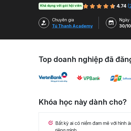
với Capcut và Adobe Premiere Pro.
4.74
(
Khả dụng với gói hội viên
Chuyên gia
Ngày 
Tú Thanh Academy
30/10
Top doanh nghiệp đã đăng
Khóa học này dành cho?
Bất kỳ ai có niềm đam mê với hình 
riêng mình