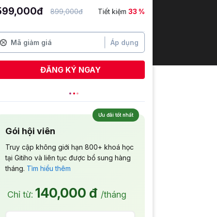
599,000đ
899,000đ
Tiết kiệm
33 %
Áp dụng
ĐĂNG KÝ NGAY
Ưu đãi tốt nhất
Gói hội viên
Truy cập không giới hạn 800+ khoá học
tại Gitiho và liên tục được bổ sung hàng
tháng.
Tìm hiểu thêm
140,000 đ
Chỉ từ:
/tháng