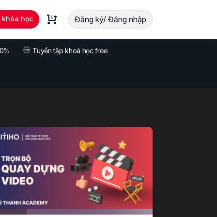
t khóa học
Đăng ký/ Đăng nhập
 70%
Tuyển tập khoá học free