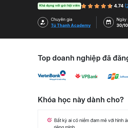
với Capcut và Adobe Premiere Pro.
4.74
(
Khả dụng với gói hội viên
Chuyên gia
Ngày 
Tú Thanh Academy
30/10
Top doanh nghiệp đã đăng
Khóa học này dành cho?
Bất kỳ ai có niềm đam mê với hình 
riêng mình