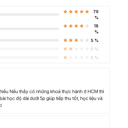
79
%
18
%
 SAU KHÓA HỌC QUAY PHIM VÀ DỰNG VIDEO?
5 %
Content hấp dẫn nhất hiện nay.
0 %
 sửa video từ A-Z.
0 %
: cách điều chỉnh ánh sáng, bố cục, động tác
cách dựng, cắt, tạo hiệu ứng, chỉnh màu cho video,...
âng cao chất lượng của video.
 hiểu Nếu thầy có những khoá thực hành ở HCM thì
ếp trên smartphone bằng các ứng dụng phổ biến.
i học độ dài dưới 5p giúp tiếp thu tốt, học liệu và
 sản phẩm cho mục đích thương mại.
o
 đậm dấu ấn cá nhân của riêng bạn.
HÓA HỌC QUAY DỰNG VIDEO CỦA GITIHO
ng