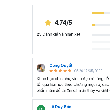
4.74/5
BẠN SẼ HỌC ĐƯỢC NHỮNG KỸ NĂNG GÌ
23
Đánh giá và nhận xét
Hiểu lý do vì sao video chính là dạng 
Nắm được các bước sản xuất và chỉnh
Làm chủ các kỹ năng quay phim cơ bản
quay,...
Làm chủ các kỹ năng biên tập cơ bản: 
Công Quyết
bằng
Capcut
và Premier.
05:20 17/05/2022
Biết tận dụng các thiết bị có sẵn để n
Khoá học chỉn chu, video đẹp rõ ràng dễ
Nắm được cách sản xuất video trực ti
tốt quá Bài học theo chương mục rõ, các bà
Biết cách quay dựng video quảng cáo
phần mềm dễ tải Xin cảm ơn thầy và Gitih
Thành thục tạo nên những video mang
NHỮNG GÌ HỌC VIÊN LÀM ĐƯỢC SAU K
Lê Duy Sơn
Học viên dựng video giới thiệu về đồ uố