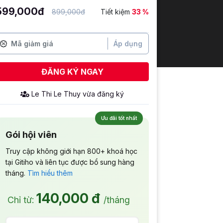
599,000đ
899,000đ
Tiết kiệm
33 %
Áp dụng
ĐĂNG KÝ NGAY
Ưu đãi tốt nhất
Gói hội viên
Truy cập không giới hạn 800+ khoá học
tại Gitiho và liên tục được bổ sung hàng
tháng.
Tìm hiểu thêm
140,000 đ
Chỉ từ:
/tháng