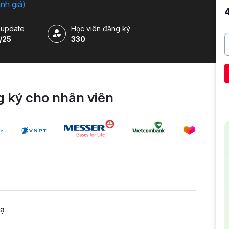
ánh giá
)
 update
Học viên đăng ký
/25
330
 ký cho nhân viên
oạ