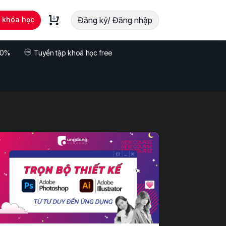
t khóa học
Đăng ký/ Đăng nhập
 70%
Tuyển tập khoá học free