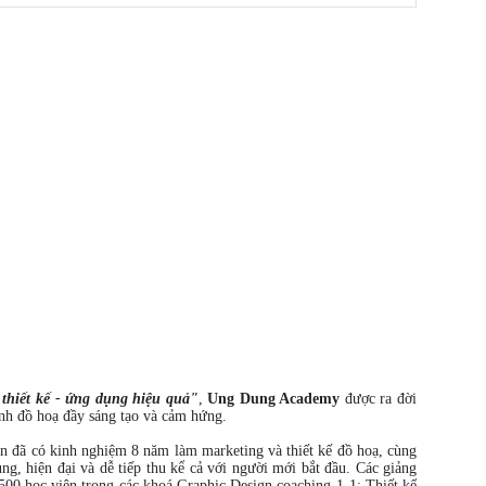
thiết kế - ứng dụng hiệu quả"
,
Ung Dung Academy
được ra đời
nh đồ hoạ đầy sáng tạo và cảm hứng.
ên đã có kinh nghiệm 8 năm làm marketing và thiết kế đồ hoạ, cùng
ng, hiện đại và dễ tiếp thu kể cả với người mới bắt đầu. Các giảng
00 học viên trong các khoá Graphic Design coaching 1-1; Thiết kế