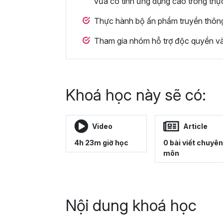
vừa có tính ứng dụng cao trong thự
Thực hành bộ ấn phẩm truyền thông
Tham gia nhóm hỗ trợ độc quyền và
Khoá học này sẽ có:
Video
Article
4h 23m giờ học
0 bài viết chuyên
môn
Nội dung khoá học