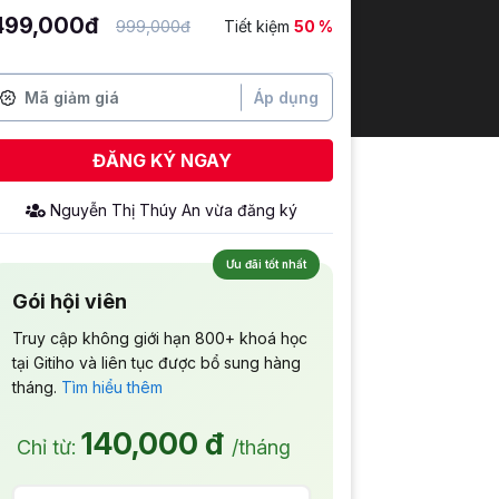
499,000đ
999,000đ
Tiết kiệm
50 %
Áp dụng
ĐĂNG KÝ NGAY
Nguyễn Thị Thúy An
vừa đăng ký
Ưu đãi tốt nhất
Gói hội viên
Truy cập không giới hạn 800+ khoá học
tại Gitiho và liên tục được bổ sung hàng
tháng.
Tìm hiểu thêm
140,000 đ
Chỉ từ:
/tháng