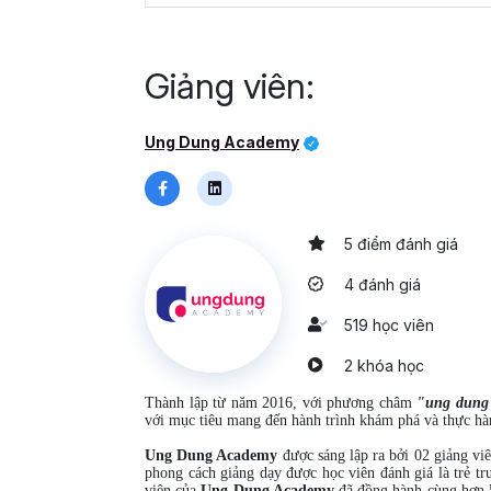
Giảng viên:
Ung Dung Academy
5 điểm đánh giá
4 đánh giá
519 học viên
2 khóa học
Thành lập từ năm 2016, v
ới phương châm
"ung dung 
với mục tiêu mang đến hành trình khám phá và thực hà
Ung Dung Academy
được sáng lập ra bởi 02 giảng vi
phong cách giảng dạy được học viên đánh giá là trẻ tru
viên của
Ung Dung Academy
đã đồng hành cùng hơn 5