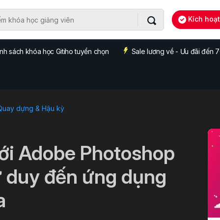
Kích hoạ
nh sách khóa học Gitiho tuyển chọn
Sale lương về - Ưu đãi đến
 Quay dựng & Hậu kỳ
 với Adobe Photoshop
 tư duy đến ứng dụng
a