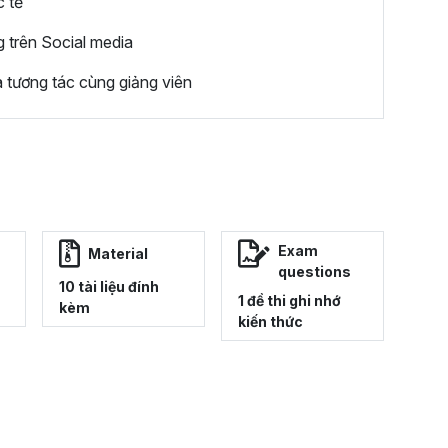
c tế
 trên Social media
 tương tác cùng giảng viên
Exam
Material
questions
10 tài liệu đính
1 đề thi ghi nhớ
kèm
kiến thức