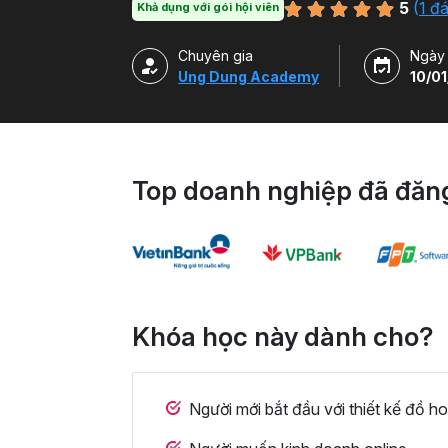
5
(
1 đ
Khả dụng với gói hội viên
Chuyên gia
Ngày
Ung Dung Academy
10/01
Top doanh nghiệp đã đăng
Khóa học này dành cho?
Người mới bắt đầu với thiết kế đồ h