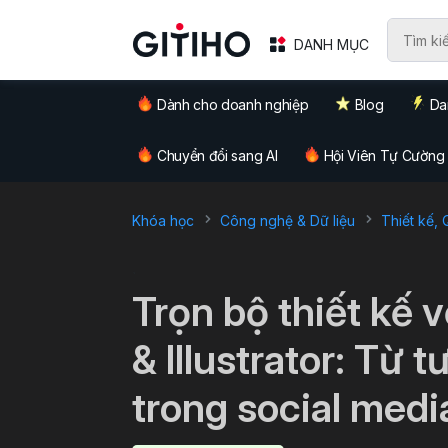
DANH MỤC
Dành cho doanh nghiệp
Blog
Da
Chuyển đổi sang AI
Hội Viên Tự Cường
Khóa học
Công nghệ & Dữ liệu
Thiết kế,
`
Trọn bộ thiết kế
& Illustrator: Từ
trong social medi