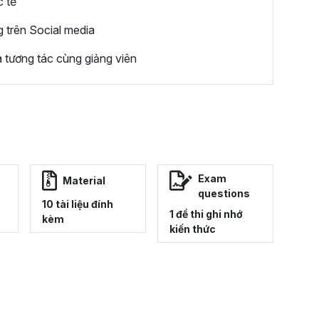
c tế
 trên Social media
 tương tác cùng giảng viên
Exam
Material
questions
10 tài liệu đính
1 đề thi ghi nhớ
kèm
kiến thức