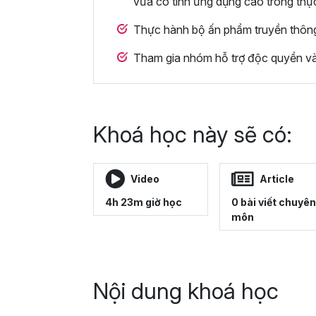
vừa có tính ứng dụng cao trong thự
Thực hành bộ ấn phẩm truyền thông
Tham gia nhóm hỗ trợ độc quyền và
Khoá học này sẽ có:
Video
Article
4h 23m giờ học
0 bài viết chuyên
môn
Nội dung khoá học