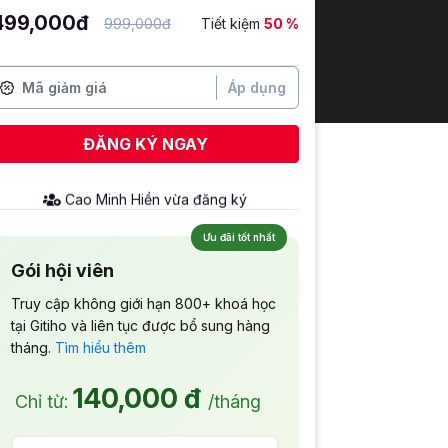
499,000đ
999,000đ
Tiết kiệm
50 %
Áp dụng
ĐĂNG KÝ NGAY
Cao Minh Hiền
vừa đăng ký
Ưu đãi tốt nhất
Gói hội viên
Truy cập không giới hạn 800+ khoá học
tại Gitiho và liên tục được bổ sung hàng
tháng.
Tìm hiểu thêm
140,000 đ
Chỉ từ:
/tháng