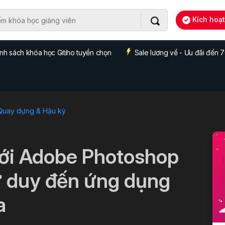
Kích hoạ
nh sách khóa học Gitiho tuyển chọn
Sale lương về - Ưu đãi đến
 Quay dựng & Hậu kỳ
 với Adobe Photoshop
 tư duy đến ứng dụng
a