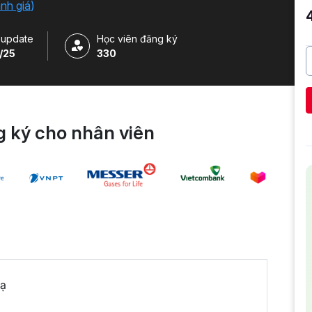
ánh giá
)
 update
Học viên đăng ký
/25
330
 ký cho nhân viên
oạ