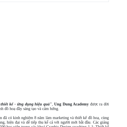
thiết kế - ứng dụng hiệu quả"
,
Ung Dung Academy
được ra đời
nh đồ hoạ đầy sáng tạo và cảm hứng.
ên đã có kinh nghiệm 8 năm làm marketing và thiết kế đồ hoạ, cùng
ng, hiện đại và dễ tiếp thu kể cả với người mới bắt đầu. Các giảng
00 học viên trong các khoá Graphic Design coaching 1-1; Thiết kế