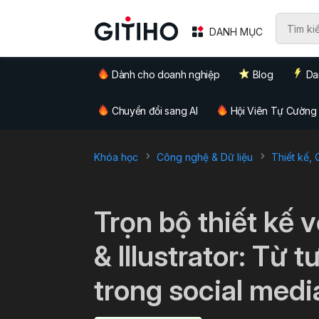
DANH MỤC
Dành cho doanh nghiệp
Blog
Da
Chuyển đổi sang AI
Hội Viên Tự Cường
Khóa học
Công nghệ & Dữ liệu
Thiết kế,
`
Trọn bộ thiết kế
& Illustrator: Từ
trong social medi