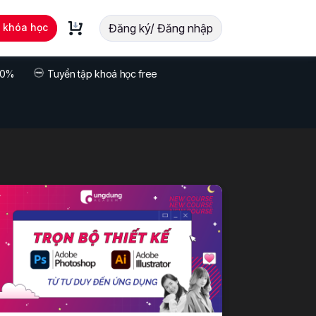
t khóa học
Đăng ký/ Đăng nhập
 70%
Tuyển tập khoá học free