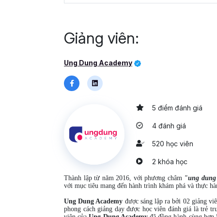
Giảng viên:
Ung Dung Academy
5 điểm đánh giá
4 đánh giá
520 học viên
2 khóa học
Thành lập từ năm 2016, v
ới phương châm
"ung dung 
với mục tiêu mang đến hành trình khám phá và thực hà
Ung Dung Academy
được sáng lập ra bởi 02 giảng vi
phong cách giảng dạy được học viên đánh giá là trẻ tru
viên của
Ung Dung Academy
đã đồng hành cùng hơn 5