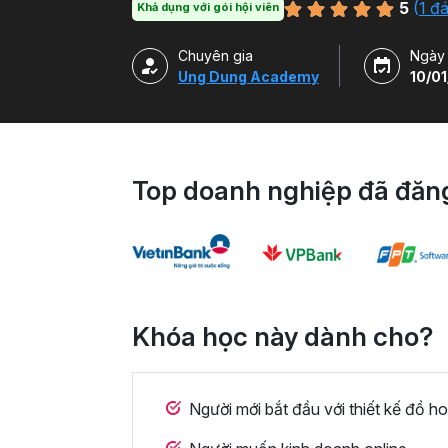
5
(
1 đ
Khả dụng với gói hội viên
Chuyên gia
Ngày
Ung Dung Academy
10/01
Top doanh nghiệp đã đăng
Khóa học này dành cho?
Người mới bắt đầu với thiết kế đồ h